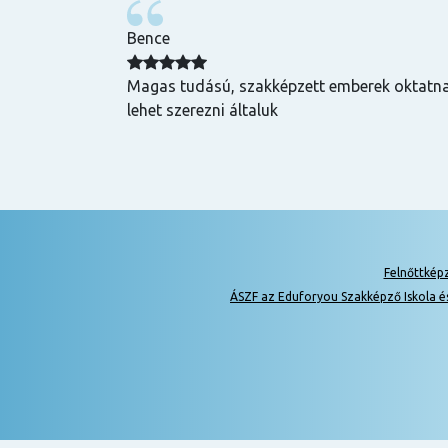
Bence
zuper volt, mind
Magas tudású, szakképzett emberek oktatnak
hasznos és
lehet szerezni általuk
k is! Az oktatók
Felnőttkép
ÁSZF az Eduforyou Szakképző Iskola é