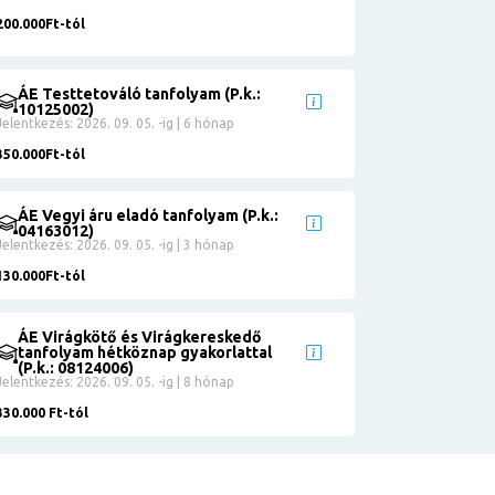
200.000Ft-tól
ÁE Testtetováló tanfolyam (P.k.:
10125002)
Jelentkezés: 2026. 09. 05. -ig | 6 hónap
350.000Ft-tól
ÁE Vegyi áru eladó tanfolyam (P.k.:
04163012)
Jelentkezés: 2026. 09. 05. -ig | 3 hónap
130.000Ft-tól
ÁE Virágkötő és Virágkereskedő
tanfolyam hétköznap gyakorlattal
(P.k.: 08124006)
Jelentkezés: 2026. 09. 05. -ig | 8 hónap
330.000 Ft-tól