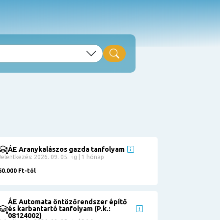
ÁE Aranykalászos gazda tanfolyam
Jelentkezés: 2026. 09. 05. -ig | 1 hónap
60.000 Ft-tól
ÁE Automata öntözőrendszer építő
és karbantartó tanfolyam (P.k.:
08124002)