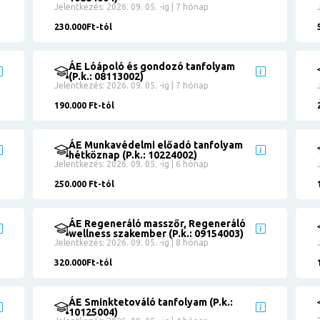
Jelentkezés: 2026. 09. 05. -ig | 7 hónap
230.000Ft-tól
ÁE Lóápoló és gondozó tanfolyam
(P.k.: 08113002)
Jelentkezés: 2026. 09. 05. -ig | 7 hónap
190.000 Ft-tól
ÁE Munkavédelmi előadó tanfolyam
hétköznap (P.k.: 10224002)
Jelentkezés: 2026. 09. 05. -ig | 6 hónap
250.000 Ft-tól
ÁE Regeneráló masszőr, Regeneráló
wellness szakember (P.k.: 09154003)
Jelentkezés: 2026. 09. 05. -ig | 8 hónap
320.000Ft-tól
ÁE Sminktetováló tanfolyam (P.k.:
10125004)