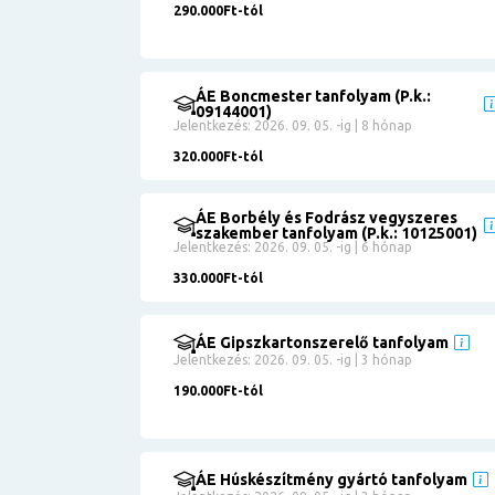
Érettségi
290.000Ft-tól
8
általános
0
3000000
ÁE Boncmester tanfolyam (P.k.:
Részletfizetéssel
09144001)
Jelentkezés: 2026. 09. 05. -ig | 8 hónap
320.000Ft-tól
0
12
ÁE Borbély és Fodrász vegyszeres
szakember tanfolyam (P.k.: 10125001)
Jelentkezés: 2026. 09. 05. -ig | 6 hónap
330.000Ft-tól
ÁE Gipszkartonszerelő tanfolyam
Jelentkezés: 2026. 09. 05. -ig | 3 hónap
190.000Ft-tól
ÁE Húskészítmény gyártó tanfolyam