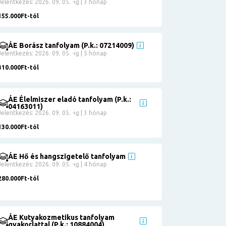
Jelentkezés: 2026. 09. 05. -ig | 3 hónap
155.000Ft-tól
ÁE Borász tanfolyam (P.k.: 07214009)
Jelentkezés: 2026. 09. 05. -ig | 5 hónap
310.000Ft-tól
ÁE Élelmiszer eladó tanfolyam (P.k.:
04163011)
Jelentkezés: 2026. 09. 05. -ig | 3 hónap
130.000Ft-tól
ÁE Hő és hangszigetelő tanfolyam
Jelentkezés: 2026. 09. 05. -ig | 4 hónap
280.000Ft-tól
ÁE Kutyakozmetikus tanfolyam
gyakorlattal (P.k.: 10884004)