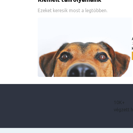
Ezeket keresik most a legtöbben.
10K+
végzett 