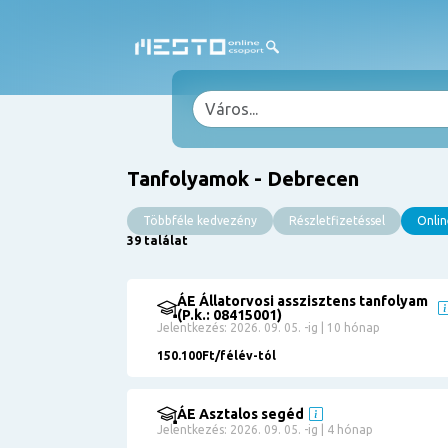
Tanfolyamok - Debrecen
Többféle kedvezény
Részletfizetéssel
Onlin
39 találat
ÁE Állatorvosi asszisztens tanfolyam
Szűrés
(P.k.: 08415001)
Jelentkezés: 2026. 09. 05. -ig | 10 hónap
Pályakezdőknek
150.100Ft/félév-tól
Kismamáknak
Munkanélkülieknek
Kuponbeváltás
ÁE Asztalos segéd
Jelentkezés: 2026. 09. 05. -ig | 4 hónap