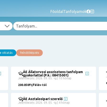
Főoldal
Tanfolyamok
e oktatás
Felnőttképzés
ÁE Állatorvosi asszisztens tanfolyam
gyakorlattal (P.k.: 08415001)
Jelentkezés: 2026. 09. 05. -ig | 10 hónap
200.050Ft/félév-tól
ÁE Asztalosipari szerelő
Jelentkezés: 2026. 09. 05. -ig | 4 hónap