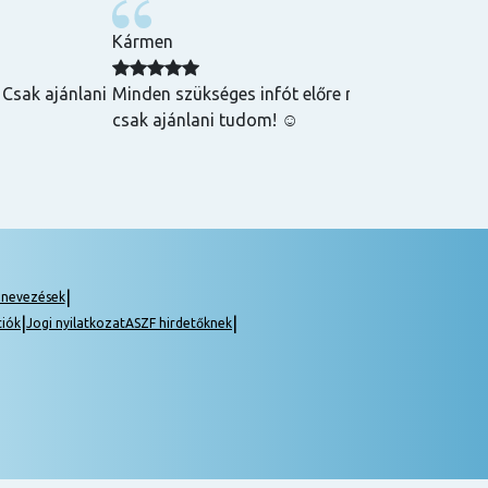
Kármen
 Csak ajánlani
Minden szükséges infót előre megkaptam, szupe
csak ajánlani tudom! ☺️
|
gnevezések
|
|
ciók
Jogi nyilatkozat
ASZF hirdetőknek
 10125001)
rtő oktatókkal.