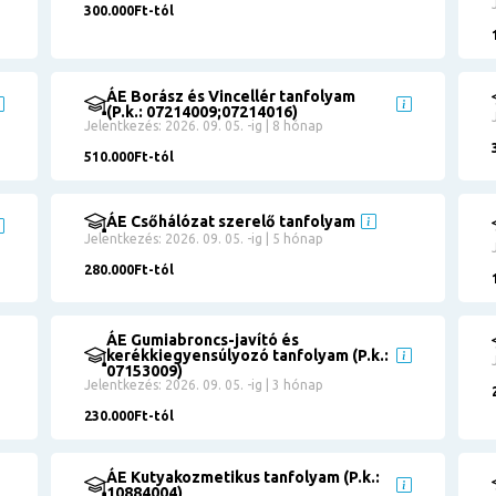
300.000Ft-tól
ÁE Borász és Vincellér tanfolyam
(P.k.: 07214009;07214016)
Jelentkezés: 2026. 09. 05. -ig | 8 hónap
510.000Ft-tól
ÁE Csőhálózat szerelő tanfolyam
Jelentkezés: 2026. 09. 05. -ig | 5 hónap
280.000Ft-tól
ÁE Gumiabroncs-javító és
kerékkiegyensúlyozó tanfolyam (P.k.:
07153009)
Jelentkezés: 2026. 09. 05. -ig | 3 hónap
230.000Ft-tól
ÁE Kutyakozmetikus tanfolyam (P.k.:
10884004)