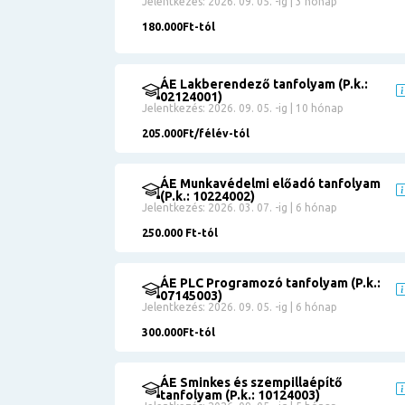
Jelentkezés: 2026. 09. 05. -ig | 3 hónap
180.000Ft-tól
ÁE Lakberendező tanfolyam (P.k.:
02124001)
Jelentkezés: 2026. 09. 05. -ig | 10 hónap
205.000Ft/félév-tól
ÁE Munkavédelmi előadó tanfolyam
(P.k.: 10224002)
Jelentkezés: 2026. 03. 07. -ig | 6 hónap
250.000 Ft-tól
ÁE PLC Programozó tanfolyam (P.k.:
07145003)
Jelentkezés: 2026. 09. 05. -ig | 6 hónap
300.000Ft-tól
ÁE Sminkes és szempillaépítő
tanfolyam (P.k.: 10124003)