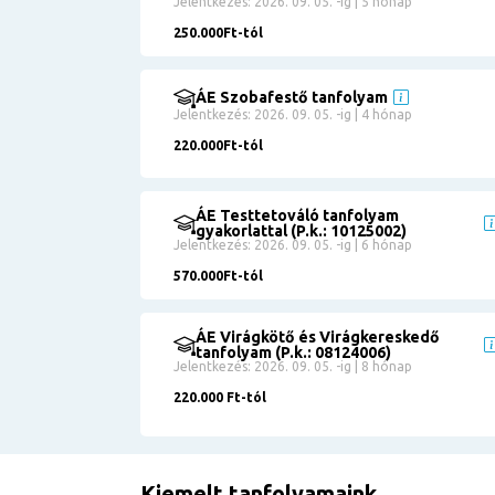
Jelentkezés: 2026. 09. 05. -ig | 5 hónap
250.000Ft-tól
ÁE Szobafestő tanfolyam
Jelentkezés: 2026. 09. 05. -ig | 4 hónap
220.000Ft-tól
ÁE Testtetováló tanfolyam
gyakorlattal (P.k.: 10125002)
Jelentkezés: 2026. 09. 05. -ig | 6 hónap
570.000Ft-tól
ÁE Virágkötő és Virágkereskedő
tanfolyam (P.k.: 08124006)
Jelentkezés: 2026. 09. 05. -ig | 8 hónap
220.000 Ft-tól
Kiemelt tanfolyamaink