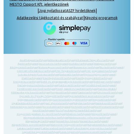
MESTO Csoport Kft. jelentkezőinek
|
|
Jogi nyilatkozat
ASZF hirdetőknek
|
Adatkezelési tájékoztató és szabályzat
Képzési programok
Ácsállványozó tanfolyam
|
Adótanácsadó tanfolyam
|
Alkalmazott fotográfus tanfolyam
|
Ápoló tanfolyamok
|
Asszisztens tanfolyamok
|
Asztalos tanfolyamok
|
Bádogos tanfolyam
|
Bérügyintéző tanfolyam
|
Biztonságszervező tanfolyam
|
Boncmester tanfolyam
|
Burkoló tanfolyamok
|
CAD-CAM informatikus tanfolyam
|
CNC forgácsoló tanfolyam
|
CNC programozó tanfolyam
|
Cukrász képzés
|
Cukrász tanfolyam
|
Dekoratőr tanfolyam
|
Egészségügyi tanfolyamok
|
Eladó tanfolyamok
|
Emelőgép-kezelő tanfolyam
|
Emelőgép-ügyintéző tanfolyam
|
Energetikus tanfolyam
|
Építő- és anyagmozgató gép kezelő tanfolyam
|
Építőipari tanfolyamok
|
Épületgépész technikus tanfolyam
|
Fakitermelő tanfolyam
|
Felnőttképző tanfolyamok
|
Fertőtlenítő sterilező tanfolyam
|
Festő, mázoló és tapétázó tanfolyam
|
Fodrász oktatás
|
Földmunka- gép kezelő tanfolyam
|
Forgácsoló tanfolyamok
|
Gazda tanfolyam
|
Gép kezelő tanfolyam
|
Gyermek- és ifjúsági felügyelő tanfolyam
|
Gyermekotthoni asszisztens tanfolyam
|
Gyógymasszőr tanfolyam
|
Gyógyszerkészítmény gyártó tanfolyam
|
Hegesztő tanfolyam
|
Ingatlanközvetítő tanfolyam
|
Ipari alpinista tanfolyam
|
Kályhás tanfolyam
|
Kazánkezelő tanfolyam
|
Kedvezményes tanfolyamok
|
Kereskedő tanfolyamok
|
Kertépítő tanfolyam
|
Kertfenntartó tanfolyam
|
Kezelő tanfolyamok
|
Kis teljesítményű kazánfűtő tanfolyam
|
Kisgyermek gondozó -és nevelő tanfolyam
|
Kőműves tanfolyamok
|
Könyvelő tanfolyamok
|
Környezetvédelmi technikus tanfolyam
|
Közbeszerzési referens tanfolyam
|
Közgazdasági tanfolyamok
|
Kozmetikus képzés
|
Kozmetikus tanfolyamok
|
Központifűtés szerelő tanfolyam
|
Közterület felügyelő tanfolyam
|
Kutyakozmetikus tanfolyamok
|
Lakatos tanfolyamok
|
Lakberendező tanfolyamok
|
Létesítményi energetikus tanfolyam
|
Logisztikai ügyintéző tanfolyam
|
Lovas képzések
|
Lovastúra vezető tanfolyam
|