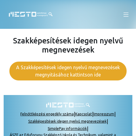
Szakképesítések idegen nyelvű
megnevezések
A Szakképesítések idegen nyelvű megnevezések
megnyitásához kattintson ide
|
|
|
Felnőttképzési engedély száma
Kapcsolat
Impresszum
|
Szakképesítések idegen nyelvű megnevezések
|
SimplePay információk
ÁSZF az Eduforyou Szakképző Iskola és Technikum, valamint a