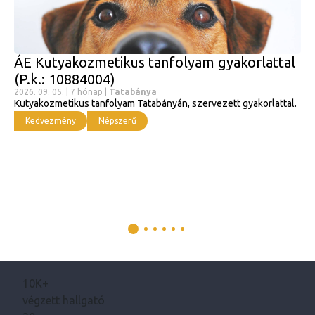
ÁE Kutyakozmetikus tanfolyam gyakorlattal
(P.k.: 10884004)
2026. 09. 05. | 7 hónap |
Tatabánya
Kutyakozmetikus tanfolyam Tatabányán, szervezett gyakorlattal.
Kedvezmény
Népszerű
10K+
végzett hallgató