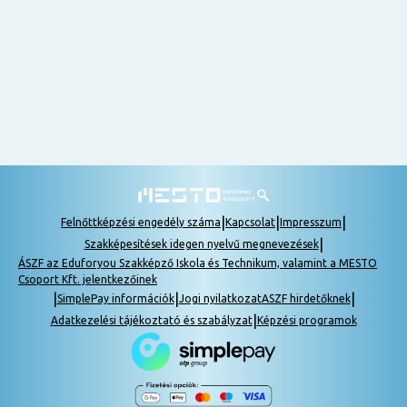
nem
tudok
részt
venni, be
lehet
pótolni a
tananyagot.
|
|
|
Felnőttképzési engedély száma
Kapcsolat
Impresszum
|
Szakképesítések idegen nyelvű megnevezések
ÁSZF az Eduforyou Szakképző Iskola és Technikum, valamint a MESTO
Csoport Kft. jelentkezőinek
|
|
|
SimplePay információk
Jogi nyilatkozat
ASZF hirdetőknek
|
Adatkezelési tájékoztató és szabályzat
Képzési programok