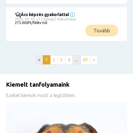
Ács képzés gyakorlattal
2026. 09. 05. | 12 hónap | Kiskunhalas
275.000Ft/félév-tól
Tovább
«
1
2
3
4
...
63
»
Kiemelt tanfolyamaink
Ezeket keresik most a legtöbben.