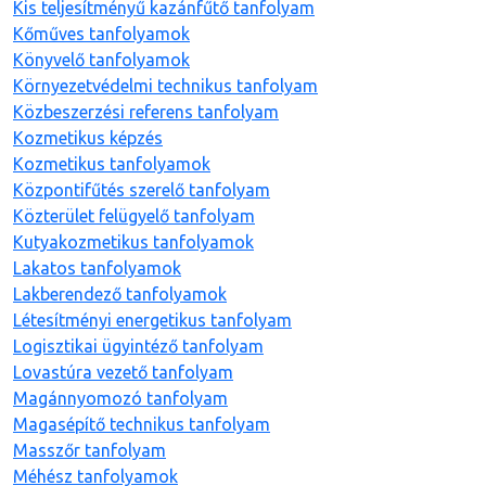
Kis teljesítményű kazánfűtő tanfolyam
Kőműves tanfolyamok
Könyvelő tanfolyamok
Környezetvédelmi technikus tanfolyam
Közbeszerzési referens tanfolyam
Kozmetikus képzés
Kozmetikus tanfolyamok
Központifűtés szerelő tanfolyam
Közterület felügyelő tanfolyam
Kutyakozmetikus tanfolyamok
Lakatos tanfolyamok
Lakberendező tanfolyamok
Létesítményi energetikus tanfolyam
Logisztikai ügyintéző tanfolyam
Lovastúra vezető tanfolyam
Magánnyomozó tanfolyam
Magasépítő technikus tanfolyam
Masszőr tanfolyam
Méhész tanfolyamok