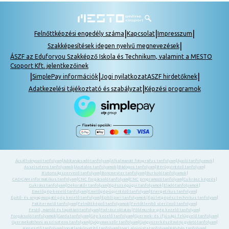
|
|
|
Felnőttképzési engedély száma
Kapcsolat
Impresszum
|
Szakképesítések idegen nyelvű megnevezések
ÁSZF az Eduforyou Szakképző Iskola és Technikum, valamint a MESTO
Csoport Kft. jelentkezőinek
|
|
|
SimplePay információk
Jogi nyilatkozat
ASZF hirdetőknek
|
Adatkezelési tájékoztató és szabályzat
Képzési programok
Ácsállványozó tanfolyam
|
Adótanácsadó tanfolyam
|
Alkalmazott fotográfus tanfolyam
|
Ápoló tanfolyamok
|
Asszisztens tanfolyamok
|
Asztalos tanfolyamok
|
Bádogos tanfolyam
|
Bérügyintéző tanfolyam
|
Biztonságszervező tanfolyam
|
Boncmester tanfolyam
|
Burkoló tanfolyamok
|
CAD-CAM informatikus tanfolyam
|
CNC forgácsoló tanfolyam
|
CNC programozó tanfolyam
|
Cukrász képzés
|
Cukrász tanfolyam
|
Dekoratőr tanfolyam
|
Egészségügyi tanfolyamok
|
Eladó tanfolyamok
|
Emelőgép-kezelő tanfolyam
|
Emelőgép-ügyintéző tanfolyam
|
Energetikus tanfolyam
|
Építő- és anyagmozgató gép kezelő tanfolyam
|
Építőipari tanfolyamok
|
Épületgépész technikus tanfolyam
|
Fakitermelő tanfolyam
|
Felnőttképző tanfolyamok
|
Fertőtlenítő sterilező tanfolyam
|
Festő, mázoló és tapétázó tanfolyam
|
Fodrász oktatás
|
Földmunka- gép kezelő tanfolyam
|
Forgácsoló tanfolyamok
|
Gazda tanfolyam
|
Gép kezelő tanfolyam
|
Gyermek- és ifjúsági felügyelő tanfolyam
|
Gyermekotthoni asszisztens tanfolyam
|
Gyógymasszőr tanfolyam
|
Gyógyszerkészítmény gyártó tanfolyam
|
Hegesztő tanfolyam
|
Ingatlanközvetítő tanfolyam
|
Ipari alpinista tanfolyam
|
Kályhás tanfolyam
|