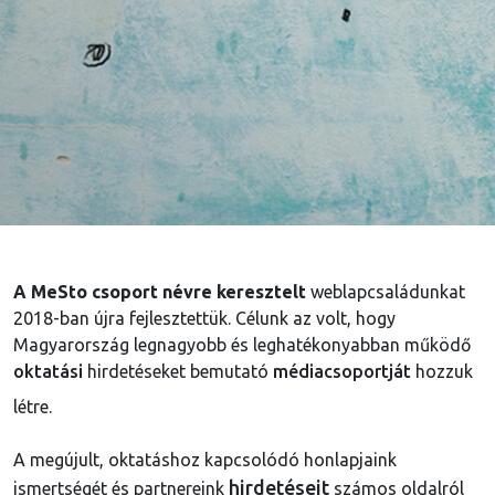
A MeSto csoport névre keresztelt
weblapcsaládunkat
2018-ban újra fejlesztettük. Célunk az volt, hogy
Magyarország legnagyobb és leghatékonyabban működő
oktatási
hirdetéseket bemutató
médiacsoportját
hozzuk
létre.
A megújult, oktatáshoz kapcsolódó honlapjaink
hirdetéseit
ismertségét és partnereink
számos oldalról