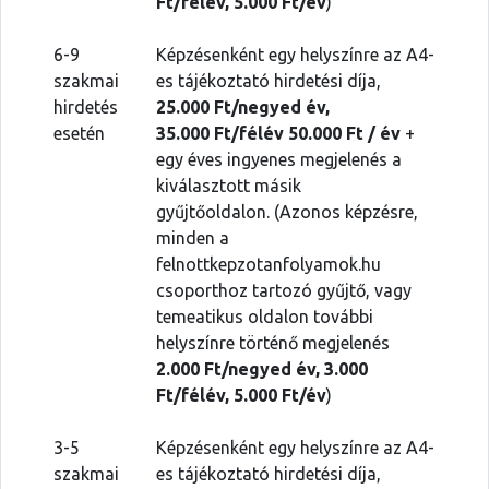
Ft/félév, 5.000 Ft/év
)
6-9
Képzésenként egy helyszínre az A4-
szakmai
es tájékoztató hirdetési díja,
hirdetés
25.000 Ft/negyed év,
esetén
35.000 Ft/félév 50.000 Ft / év
+
egy éves ingyenes megjelenés a
kiválasztott másik
gyűjtőoldalon. (Azonos képzésre,
minden a
felnottkepzotanfolyamok.hu
csoporthoz tartozó gyűjtő, vagy
temeatikus oldalon további
helyszínre történő megjelenés
2.000 Ft/
negyed év, 3.000
Ft/félév, 5.000 Ft/év
)
3-5
Képzésenként egy helyszínre az A4-
szakmai
es tájékoztató hirdetési díja,