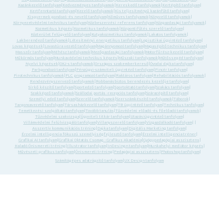
Kazánkezelő tanfolyam
|
Kedvezményes tanfolyamok
|
Kereskedő tanfolyamok
|
Kertépítő tanfolyam
|
Kertfenntartó tanfolyam
|
Kezelő tanfolyamok
|
Kis teljesítményű kazánfűtő tanfolyam
|
Kisgyermek gondozó -és nevelő tanfolyam
|
Kőműves tanfolyamok
|
Könyvelő tanfolyamok
|
Környezetvédelmi technikus tanfolyam
|
Közbeszerzési referens tanfolyam
|
Közgazdasági tanfolyamok
|
Kozmetikus képzés
|
Kozmetikus tanfolyamok
|
Központifűtés szerelő tanfolyam
|
Közterület felügyelő tanfolyam
|
Kutyakozmetikus tanfolyamok
|
Lakatos tanfolyamok
|
Lakberendező tanfolyamok
|
Létesítményi energetikus tanfolyam
|
Logisztikai ügyintéző tanfolyam
|
Lovas képzések
|
Lovastúra vezető tanfolyam
|
Magánnyomozó tanfolyam
|
Magasépítő technikus tanfolyam
|
Masszőr tanfolyam
|
Méhész tanfolyamok
|
Mezőgazdasági tanfolyamok
|
Motorfűrész-kezelő tanfolyam
|
Műkörmös tanfolyam
|
Munkavédelmi technikus képzés
|
Műszaki tanfolyamok
|
Műtőssegéd tanfolyam
|
Nyelvi képzések
|
OKJ-s tanfolyamok
|
Országos szakemberkereső
|
Óvodai dajka tanfolyam
|
Parkgondozó tanfolyam
|
Pénzügyi-számviteli ügyintéző tanfolyam
|
Pincér tanfolyam
|
Pirotechnikus tanfolyamok
|
PLC programozó tanfolyam
|
Raktáros tanfolyam
|
Rehabilitációs tanfolyamok
|
Rendezvényszervező tanfolyamok
|
Robbanásbiztos berendezés kezelője tanfolyam
|
Sírkő készítő tanfolyam
|
Sportedző tanfolyam
|
Sportoktató tanfolyam
|
Szakács tanfolyam
|
Szakképző tanfolyamok
|
Szállodai portás -recepciós tanfolyam
|
Szárazépítő tanfolyam
|
Személyi edző tanfolyam
|
Szerelő tanfolyamok
|
Szerszámkészítő tanfolyamok
|
Táborok
|
Targoncavezető tanfolyam
|
Társasházkezelő tanfolyam
|
TB ügyintéző tanfolyam
|
Technikus tanfolyam
|
Temetkezési szolgáltató tanfolyam
|
Tovább tanulás
|
Tűzvédelmi előadó -és főelőadó tanfolyamok
|
Tűzvédelmi szakvizsga
|
Ügyviteli titkár tanfolyam
|
Utazásiügyintéző tanfolyam
|
Villámvédelmi felülvizsgáló tanfolyam
|
Villanyszerelő tanfolyam
|
Vízgazdálkodó tanfolyam
| |
Asszertív kommunikációs tréning
|
Dajka tanfolyam
|
Digitális Marketing tanfolyam
|
Érzelmi intelligencia fókuszú személyiségfejlesztő tanfolyam
|
Érzelmi intelligencia tréner
|
Grafikai AI tanfolyam
|
Grafikai Oktatás Csomag - Grafikus Akadémia
|
Gyógypedagógiai asszisztens
|
Haladó Önismereti tréning
|
Illustrator tanfolyam
|
InDesingn tanfolyam
|
Munkahelyi mediátor képzés
|
Művészeti grafikus tanfolyam
|
Önismereti tréning
|
Pedagógiai asszisztens
|
Photoshop tanfolyam
|
Számítógépes adatrögzítő tanfolyam
|
UX Design tanfolyam