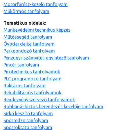
Motorfűrész-kezelő tanfolyam
Műkörmös tanfolyam
Tematikus oldalak:
Munkavédelmi technikus képzés
Műtőssegéd tanfolyam
Óvodai dajka tanfolyam
Parkgondozó tanfolyam
Pénzügyi-számviteli ügyintéző tanfolyam
Pincér tanfolyam
Pirotechnikus tanfolyamok
PLC programozó tanfolyam
Raktáros tanfolyam
Rehabilitációs tanfolyamok
Rendezvényszervező tanfolyamok
Robbanásbiztos berendezés kezelője tanfolyam
Sírkő készítő tanfolyam
Sportedző tanfolyam
Sportoktató tanfolyam