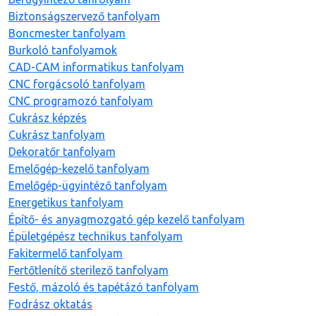
Biztonságszervező tanfolyam
Boncmester tanfolyam
Burkoló tanfolyamok
CAD-CAM informatikus tanfolyam
CNC forgácsoló tanfolyam
CNC programozó tanfolyam
Cukrász képzés
Cukrász tanfolyam
Dekoratőr tanfolyam
Emelőgép-kezelő tanfolyam
Emelőgép-ügyintéző tanfolyam
Energetikus tanfolyam
Építő- és anyagmozgató gép kezelő tanfolyam
Épületgépész technikus tanfolyam
Fakitermelő tanfolyam
Fertőtlenítő sterilező tanfolyam
Festő, mázoló és tapétázó tanfolyam
Fodrász oktatás