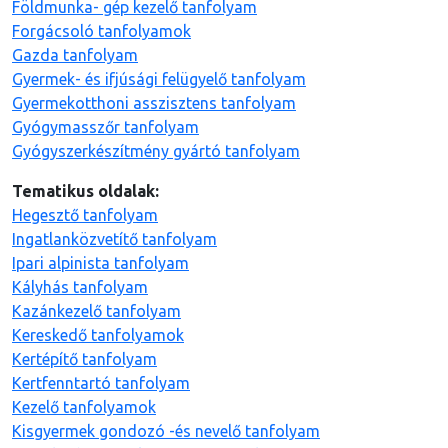
Földmunka- gép kezelő tanfolyam
Forgácsoló tanfolyamok
Gazda tanfolyam
Gyermek- és ifjúsági felügyelő tanfolyam
Gyermekotthoni asszisztens tanfolyam
Gyógymasszőr tanfolyam
Gyógyszerkészítmény gyártó tanfolyam
Tematikus oldalak:
Hegesztő tanfolyam
Ingatlanközvetítő tanfolyam
Ipari alpinista tanfolyam
Kályhás tanfolyam
Kazánkezelő tanfolyam
Kereskedő tanfolyamok
Kertépítő tanfolyam
Kertfenntartó tanfolyam
Kezelő tanfolyamok
Kisgyermek gondozó -és nevelő tanfolyam