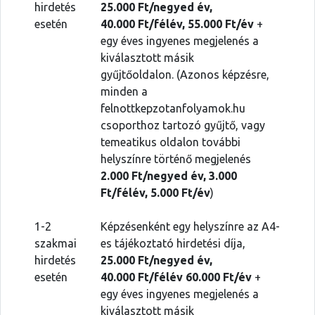
hirdetés
25.000 Ft/negyed év,
esetén
40.000 Ft/félév, 55.000 Ft/év
+
egy éves ingyenes megjelenés a
kiválasztott másik
gyűjtőoldalon. (Azonos képzésre,
minden a
felnottkepzotanfolyamok.hu
csoporthoz tartozó gyűjtő, vagy
temeatikus oldalon további
helyszínre történő megjelenés
2.000 Ft/
negyed év, 3.000
Ft/félév, 5.000 Ft/év
)
1-2
Képzésenként egy helyszínre az A4-
szakmai
es tájékoztató hirdetési díja,
hirdetés
25.000 Ft/negyed év,
esetén
40.000 Ft/félév 60.000 Ft/év
+
egy éves ingyenes megjelenés a
kiválasztott másik