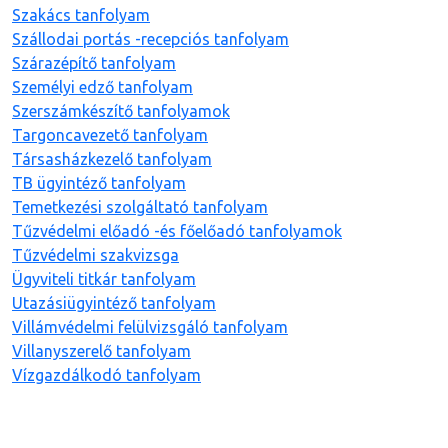
Szakács tanfolyam
Szállodai portás -recepciós tanfolyam
Szárazépítő tanfolyam
Személyi edző tanfolyam
Szerszámkészítő tanfolyamok
Targoncavezető tanfolyam
Társasházkezelő tanfolyam
TB ügyintéző tanfolyam
Temetkezési szolgáltató tanfolyam
Tűzvédelmi előadó -és főelőadó tanfolyamok
Tűzvédelmi szakvizsga
Ügyviteli titkár tanfolyam
Utazásiügyintéző tanfolyam
Villámvédelmi felülvizsgáló tanfolyam
Villanyszerelő tanfolyam
Vízgazdálkodó tanfolyam