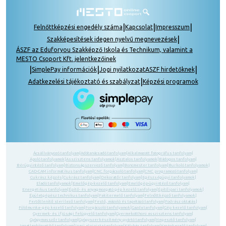
|
|
|
Felnőttképzési engedély száma
Kapcsolat
Impresszum
|
Szakképesítések idegen nyelvű megnevezések
ÁSZF az Eduforyou Szakképző Iskola és Technikum, valamint a
MESTO Csoport Kft. jelentkezőinek
|
|
|
SimplePay információk
Jogi nyilatkozat
ASZF hirdetőknek
|
Adatkezelési tájékoztató és szabályzat
Képzési programok
Ácsállványozó tanfolyam
|
Adótanácsadó tanfolyam
|
Alkalmazott fotográfus tanfolyam
|
Ápoló tanfolyamok
|
Asszisztens tanfolyamok
|
Asztalos tanfolyamok
|
Bádogos tanfolyam
|
Bérügyintéző tanfolyam
|
Biztonságszervező tanfolyam
|
Boncmester tanfolyam
|
Burkoló tanfolyamok
|
CAD-CAM informatikus tanfolyam
|
CNC forgácsoló tanfolyam
|
CNC programozó tanfolyam
|
Cukrász képzés
|
Cukrász tanfolyam
|
Dekoratőr tanfolyam
|
Egészségügyi tanfolyamok
|
Eladó tanfolyamok
|
Emelőgép-kezelő tanfolyam
|
Emelőgép-ügyintéző tanfolyam
|
Energetikus tanfolyam
|
Építő- és anyagmozgató gép kezelő tanfolyam
|
Építőipari tanfolyamok
|
Épületgépész technikus tanfolyam
|
Fakitermelő tanfolyam
|
Felnőttképző tanfolyamok
|
Fertőtlenítő sterilező tanfolyam
|
Festő, mázoló és tapétázó tanfolyam
|
Fodrász oktatás
|
Földmunka- gép kezelő tanfolyam
|
Forgácsoló tanfolyamok
|
Gazda tanfolyam
|
Gép kezelő tanfolyam
|
Gyermek- és ifjúsági felügyelő tanfolyam
|
Gyermekotthoni asszisztens tanfolyam
|
Gyógymasszőr tanfolyam
|
Gyógyszerkészítmény gyártó tanfolyam
|
Hegesztő tanfolyam
|
Ingatlanközvetítő tanfolyam
|
Ipari alpinista tanfolyam
|
Kályhás tanfolyam
|
Kazánkezelő tanfolyam
|