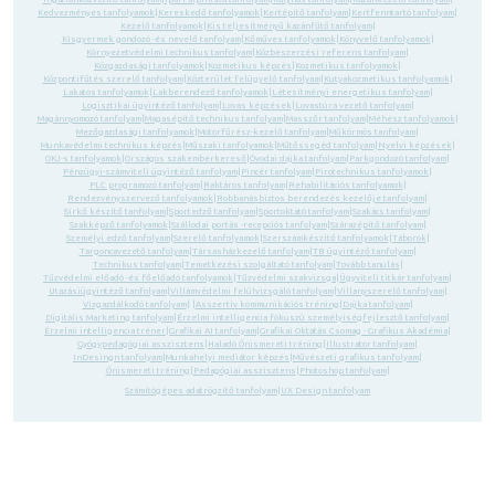
Kedvezményes tanfolyamok
|
Kereskedő tanfolyamok
|
Kertépítő tanfolyam
|
Kertfenntartó tanfolyam
|
Kezelő tanfolyamok
|
Kis teljesítményű kazánfűtő tanfolyam
|
Kisgyermek gondozó -és nevelő tanfolyam
|
Kőműves tanfolyamok
|
Könyvelő tanfolyamok
|
Környezetvédelmi technikus tanfolyam
|
Közbeszerzési referens tanfolyam
|
Közgazdasági tanfolyamok
|
Kozmetikus képzés
|
Kozmetikus tanfolyamok
|
Központifűtés szerelő tanfolyam
|
Közterület felügyelő tanfolyam
|
Kutyakozmetikus tanfolyamok
|
Lakatos tanfolyamok
|
Lakberendező tanfolyamok
|
Létesítményi energetikus tanfolyam
|
Logisztikai ügyintéző tanfolyam
|
Lovas képzések
|
Lovastúra vezető tanfolyam
|
Magánnyomozó tanfolyam
|
Magasépítő technikus tanfolyam
|
Masszőr tanfolyam
|
Méhész tanfolyamok
|
Mezőgazdasági tanfolyamok
|
Motorfűrész-kezelő tanfolyam
|
Műkörmös tanfolyam
|
Munkavédelmi technikus képzés
|
Műszaki tanfolyamok
|
Műtőssegéd tanfolyam
|
Nyelvi képzések
|
OKJ-s tanfolyamok
|
Országos szakemberkereső
|
Óvodai dajka tanfolyam
|
Parkgondozó tanfolyam
|
Pénzügyi-számviteli ügyintéző tanfolyam
|
Pincér tanfolyam
|
Pirotechnikus tanfolyamok
|
PLC programozó tanfolyam
|
Raktáros tanfolyam
|
Rehabilitációs tanfolyamok
|
Rendezvényszervező tanfolyamok
|
Robbanásbiztos berendezés kezelője tanfolyam
|
Sírkő készítő tanfolyam
|
Sportedző tanfolyam
|
Sportoktató tanfolyam
|
Szakács tanfolyam
|
Szakképző tanfolyamok
|
Szállodai portás -recepciós tanfolyam
|
Szárazépítő tanfolyam
|
Személyi edző tanfolyam
|
Szerelő tanfolyamok
|
Szerszámkészítő tanfolyamok
|
Táborok
|
Targoncavezető tanfolyam
|
Társasházkezelő tanfolyam
|
TB ügyintéző tanfolyam
|
Technikus tanfolyam
|
Temetkezési szolgáltató tanfolyam
|
Tovább tanulás
|
Tűzvédelmi előadó -és főelőadó tanfolyamok
|
Tűzvédelmi szakvizsga
|
Ügyviteli titkár tanfolyam
|
Utazásiügyintéző tanfolyam
|
Villámvédelmi felülvizsgáló tanfolyam
|
Villanyszerelő tanfolyam
|
Vízgazdálkodó tanfolyam
| |
Asszertív kommunikációs tréning
|
Dajka tanfolyam
|
Digitális Marketing tanfolyam
|
Érzelmi intelligencia fókuszú személyiségfejlesztő tanfolyam
|
Érzelmi intelligencia tréner
|
Grafikai AI tanfolyam
|
Grafikai Oktatás Csomag - Grafikus Akadémia
|
Gyógypedagógiai asszisztens
|
Haladó Önismereti tréning
|
Illustrator tanfolyam
|
InDesingn tanfolyam
|
Munkahelyi mediátor képzés
|
Művészeti grafikus tanfolyam
|
Önismereti tréning
|
Pedagógiai asszisztens
|
Photoshop tanfolyam
|
Számítógépes adatrögzítő tanfolyam
|
UX Design tanfolyam