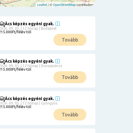
Leaflet
| ©
OpenStreetMap
contributors
Ács képzés egyéni gyak.
2026. 09. 05. | 12 hónap | Budapest
215.000Ft/félév-tól
Tovább
Ács képzés egyéni gyak.
2026. 09. 05. | 12 hónap | Dunaújváros
215.000Ft/félév-tól
Tovább
Ács képzés egyéni gyak.
2026. 09. 05. | 12 hónap | Gyöngyös
215.000Ft/félév-tól
Tovább