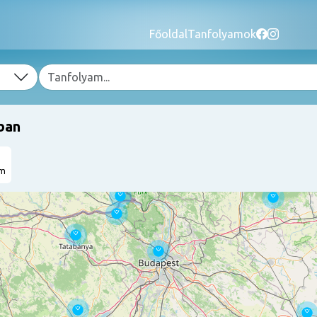
Főoldal
Tanfolyamok
ban
am