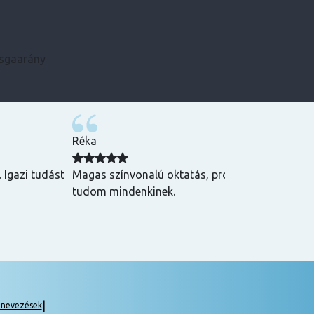
zsgaarány
Kármen
 Csak ajánlani
Minden szükséges infót előre megkaptam, szupe
csak ajánlani tudom! ☺️
|
gnevezések