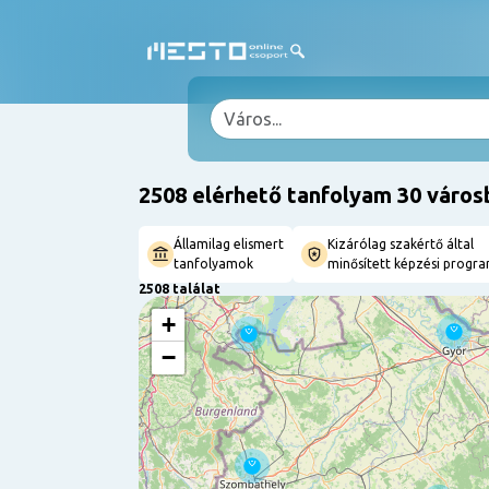
2508 elérhető tanfolyam 30 város
Államilag elismert
Kizárólag szakértő által
tanfolyamok
minősített képzési progr
2508 találat
+
−