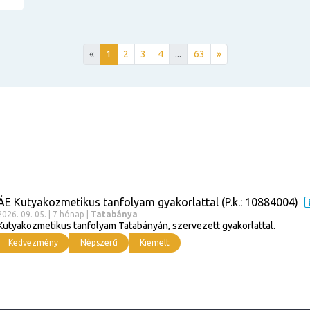
«
1
2
3
4
...
63
»
ÁE Kutyakozmetikus tanfolyam gyakorlattal (P.k.: 10884004)
2026. 09. 05. | 7 hónap |
Tatabánya
Kutyakozmetikus tanfolyam Tatabányán, szervezett gyakorlattal.
Kedvezmény
Népszerű
Kiemelt