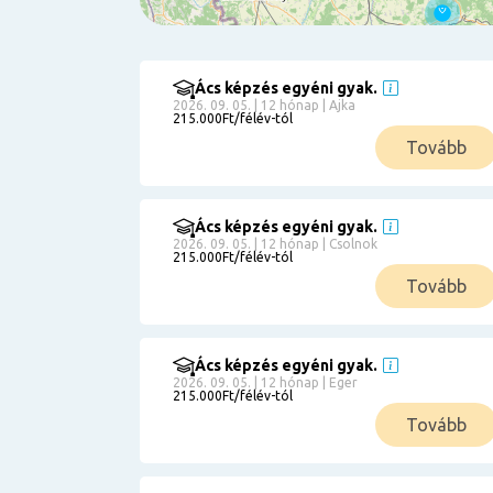
Ács képzés egyéni gyak.
Szűrés
2026. 09. 05. | 12 hónap | Ajka
215.000Ft/félév-tól
Pályakezdőknek
Tovább
Kismamáknak
Munkanélkülieknek
Kuponbeváltás
Ács képzés egyéni gyak.
2026. 09. 05. | 12 hónap | Csolnok
Érettségi
215.000Ft/félév-tól
8
általános
Tovább
50 000
0
3000000
Részletfizetéssel
Ács képzés egyéni gyak.
2026. 09. 05. | 12 hónap | Eger
215.000Ft/félév-tól
6
Tovább
0
12