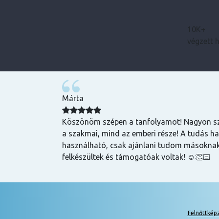
10K+
végzett 
Bence
zuper volt, mind
Magas tudású, szakképzett emberek oktatnak
hasznos és
lehet szerezni általuk
k is! Az oktatók
Felnőttkép