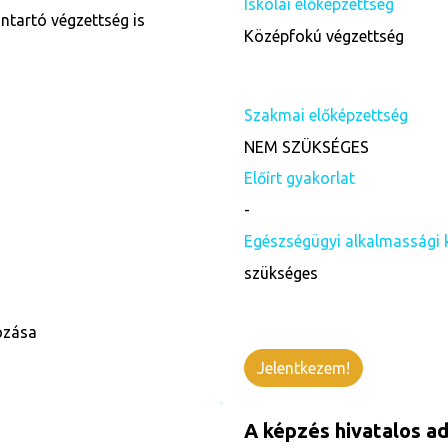
Iskolai előképzettség
ntartó végzettség is
Középfokú végzettség
Szakmai előképzettség
NEM SZÜKSÉGES
Előírt gyakorlat
-
Egészségügyi alkalmassági 
szükséges
ozása
Jelentkezem!
A képzés hivatalos ad