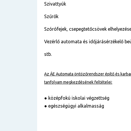
Szivattyúk
Szűrők
Szórófejek, csepegtetőcsövek elhelyezése
Vezérlő automata és időjárásérzékelő b
stb.
Az ÁE Automata öntözőrendszer építő és karba
tanfolyam
megkezdésének feltételei:
● középfokú iskolai végzettség
● egészségügyi alkalmasság