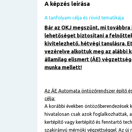
A képzés leírása
A tanfolyam célja és rövid tematikája
Bár az OKJ megszűnt, mi továbbra 
lehetőséget biztosítani a felnőtte
kivitelezhető, hétvégi tanulásra. E
vezérelve alkottuk meg az alábbi 
államilag elismert (ÁE) végzettség
munka mellett!
Az ÁE Automata öntözőrendszer építő és
célja:
A korábbi években öntözőberendezések ki
hivatalosan csak azok foglalkozhattak, a
kertépítő vagy kertépítő és fenntartó tech
szakirányú mérnöki végzettséggel. Az új