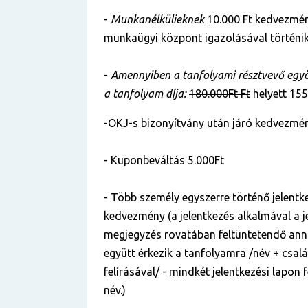
-
Munkanélkülieknek
10.000 Ft kedvezmén
munkaügyi központ igazolásával történik
-
Amennyiben a tanfolyami résztvevő egyös
a tanfolyam díja:
180.000Ft Ft
helyett 155
-OKJ-s bizonyítvány után járó kedvezmén
- Kuponbeváltás 5.000Ft
- Több személy egyszerre történő jelentke
kedvezmény (a jelentkezés alkalmával a je
megjegyzés rovatában feltüntetendő anna
együtt érkezik a tanfolyamra /név + csal
felírásával/ - mindkét jelentkezési lapon
név.)