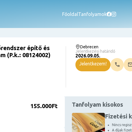
Főoldal
Tanfolyamok
rendszer építő és
Debrecen
Jelentkezési határidő
m (P.k.: 08124002)
2026.09.05.
Jelentkezem!
Tanfolyam kisokos
155.000Ft
Fizetési 
Nincs regiszt
A díjak fize