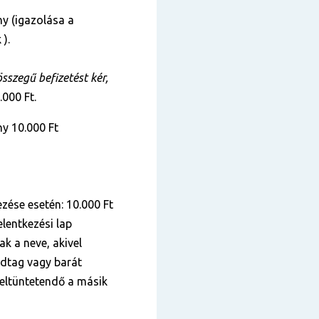
y (igazolása a
 ).
szegű befizetést kér,
.000 Ft.
y 10.000 Ft
zése esetén: 10.000 Ft
lentkezési lap
k a neve, akivel
ádtag vagy barát
 feltüntetendő a másik