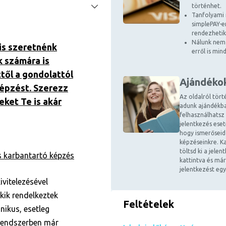
történhet.
Tanfolyami 
simplePAY-en
rendezhetik
Nálunk nem 
is szeretnénk
erről is mi
k számára is
ttől a gondolattól
Ajándéko
képzést. Szerezz
Az oldalról tört
eket Te is akár
adunk ajándékba
felhasználhatsz
jelentkezés ese
hogy ismerőseid
képzéseinkre. Ka
töltsd ki a jele
 karbantartó képzés
kattintva és már
jelentkezést egy
vitelezésével
kik rendelkeztek
Feltételek
nikus, esetleg
 rendszerben már