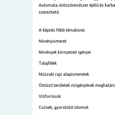
Automata öntözőrendszer építő és karba
szerezhető.
A képzés főbb témakörei:
Növényismeret
Növények környezeti igényei
Talajfélék
Műszaki rajz alapismeretek
Öntöző területek vízigényének meghatár
Vízforrások
Csövek, gyorskötő idomok