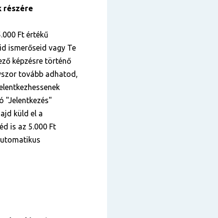
k részére
.000 Ft értékű
id ismerőseid vagy Te
kező képzésre történő
nyszor tovább adhatod,
elentkezhessenek
tó "Jelentkezés"
ajd küld el a
éd is az 5.000 Ft
 automatikus