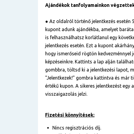
Ajándékok tanfolyamainkon végzette
● Az oldalról történő jelentkezés esetén 5
kupont adunk ajándékba, amelyet baráta
is felhasználhatsz korlátlanul egy követ
jelentkezés esetén. Ezt a kupont akárhá
hogy ismerőseid rögtön kedvezménnyel j
képzéseinkre. Kattints a lap alján találha
gombbra, töltsd ki a jelentkezési lapot, m
"Jelentkezek!" gombra kattintva és már ti
értékű kupon. A sikeres jelentkezést egy
visszaigazolás jelzi.
Fizetési könnyítések:
Nincs regisztrációs díj.