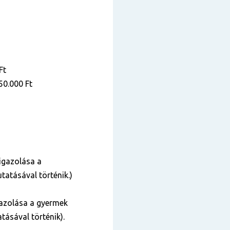
Ft
50.000 Ft
igazolása a
tatásával történik.)
azolása a gyermek
tásával történik).