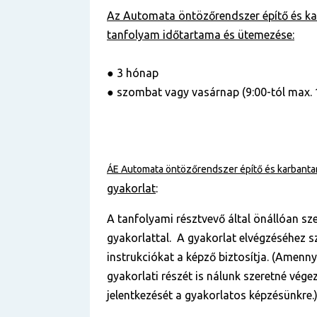
Az Automata öntözőrendszer építő és ka
tanfolyam
időtartama és ütemezése:
● 3 hónap
● szombat vagy vasárnap (9:00-tól max. 
ÁE Automata öntözőrendszer építő és karbanta
gyakorlat
:
A tanfolyami résztvevő által önállóan sz
gyakorlattal. A gyakorlat elvégzéséhez 
instrukciókat a képző biztosítja. (Amenn
gyakorlati részét is nálunk szeretné végez
jelentkezését a gyakorlatos képzésünkre.