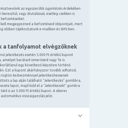
résztvevőink az egyszerűbb ügyintézés érdekében
 keresztül, vagy átutalással, esetleg csekken is
 befizetéseiket.
kell megjegyezned a befizetéseid időpontjait, mert
ndig időben tájékoztatunk e-mailben és SMS-ben.
k a tanfolyamot elvégzőknek
énő jelentkezés esetén 5.000 Ft értékű kupont
, amelyet barátaid ismerőseid vagy Te is
 korlátlanul egy következő képzésre történő
tén. Ezt a kupont akárhányszor tovább adhatod,
 rögtön kedvezménnyel jelentkezhessenek
ttints a lap alján található "Jelentkezés" gombbra,
ntkezési lapot, majd küld el a "Jelentkezek!" gombra
 tiéd is az 5.000 Ft értékű kupon. A sikeres
 automatikus visszaigazolás jelzi.