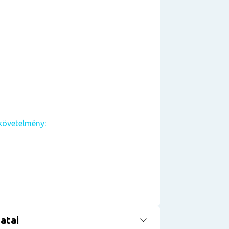
követelmény:
atai