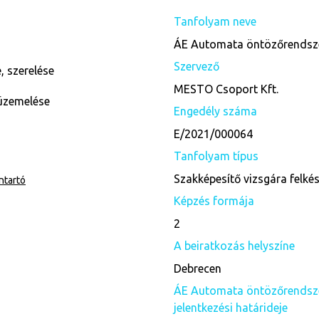
Tanfolyam neve
ÁE Automata öntözőrendszer
Szervező
, szerelése
MESTO Csoport Kft.
eüzemelése
Engedély száma
E/2021/000064
Tanfolyam típus
Szakképesítő vizsgára felké
ntartó
Képzés formája
2
A beiratkozás helyszíne
Debrecen
ÁE Automata öntözőrendszer
jelentkezési határideje