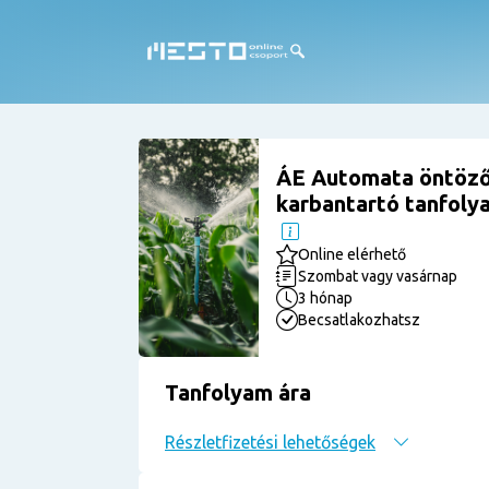
ÁE Automata öntöző
karbantartó tanfolya
Online elérhető
Szombat vagy vasárnap
3 hónap
Becsatlakozhatsz
Tanfolyam ára
Részletfizetési lehetőségek