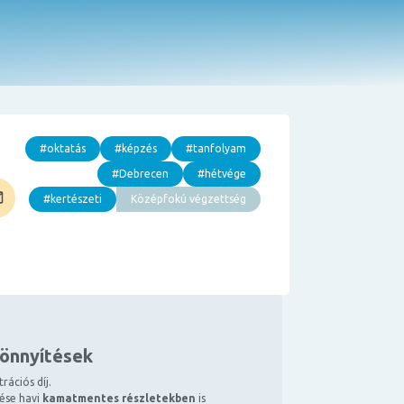
#oktatás
#képzés
#tanfolyam
#Debrecen
#hétvége
#kertészeti
Középfokú végzettség
könnyítések
rációs díj.
tése havi
kamatmentes részletekben
is