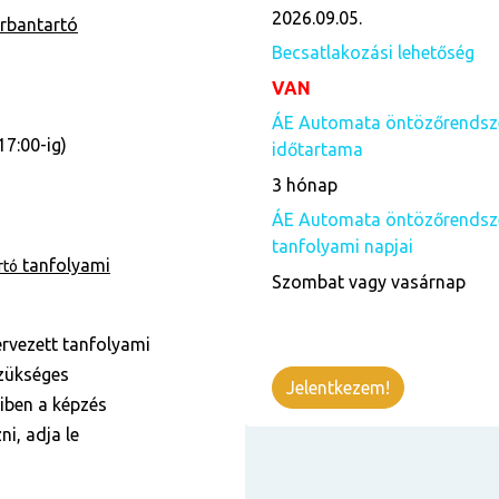
2026.09.05.
rbantartó
Becsatlakozási lehetőség
VAN
ÁE Automata öntözőrendszer
17:00-ig)
időtartama
3 hónap
ÁE Automata öntözőrendszer
tanfolyami napjai
tanfolyami
rtó
Szombat vagy vasárnap
ervezett tanfolyami
szükséges
Jelentkezem!
yiben a képzés
ni, adja le
)