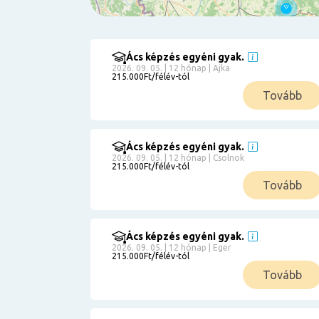
Ács képzés egyéni gyak.
Szűrés
2026. 09. 05. | 12 hónap | Ajka
215.000Ft/félév-tól
Pályakezdőknek
Tovább
Kismamáknak
Munkanélkülieknek
Kuponbeváltás
Ács képzés egyéni gyak.
2026. 09. 05. | 12 hónap | Csolnok
Érettségi
215.000Ft/félév-tól
8
általános
Tovább
50 000
0
3000000
Részletfizetéssel
Ács képzés egyéni gyak.
2026. 09. 05. | 12 hónap | Eger
215.000Ft/félév-tól
6
Tovább
0
12