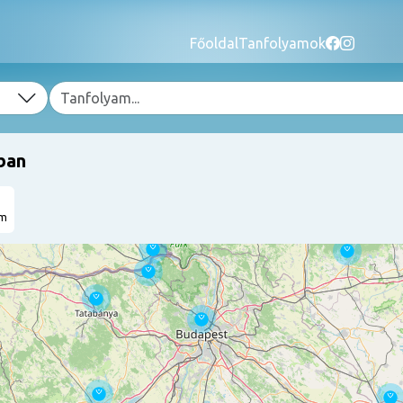
Főoldal
Tanfolyamok
ban
am