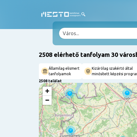
2508 elérhető tanfolyam 30 város
Államilag elismert
Kizárólag szakértő által
tanfolyamok
minősített képzési progr
2508 találat
+
−