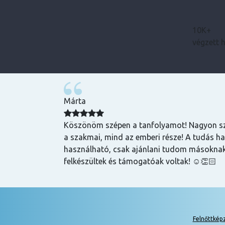
10K+
végzett 
Bence
zuper volt, mind
Magas tudású, szakképzett emberek oktatnak
hasznos és
lehet szerezni általuk
k is! Az oktatók
Felnőttkép