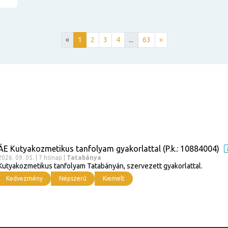
«
1
2
3
4
...
63
»
ÁE Kutyakozmetikus tanfolyam gyakorlattal (P.k.: 10884004)
2026. 09. 05. | 7 hónap |
Tatabánya
Kutyakozmetikus tanfolyam Tatabányán, szervezett gyakorlattal.
Kedvezmény
Népszerű
Kiemelt