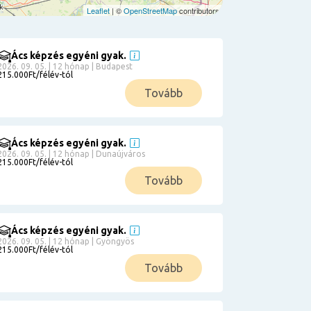
Leaflet
| ©
OpenStreetMap
contributors
Ács képzés egyéni gyak.
2026. 09. 05. | 12 hónap | Budapest
215.000Ft/félév-tól
Tovább
Ács képzés egyéni gyak.
2026. 09. 05. | 12 hónap | Dunaújváros
215.000Ft/félév-tól
Tovább
Ács képzés egyéni gyak.
2026. 09. 05. | 12 hónap | Gyöngyös
215.000Ft/félév-tól
Tovább