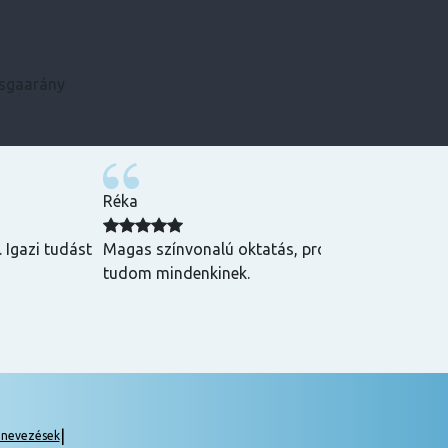
zsgaarány
Kármen
 Csak ajánlani
Minden szükséges infót előre megkaptam, szupe
csak ajánlani tudom! ☺️
|
gnevezések