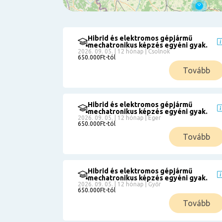
Hibrid és elektromos gépjármű
Szűrés
mechatronikus képzés egyéni gyak.
2026. 09. 05. | 12 hónap | Csolnok
650.000Ft-tól
Pályakezdőknek
Tovább
Kismamáknak
Munkanélkülieknek
Kuponbeváltás
Hibrid és elektromos gépjármű
mechatronikus képzés egyéni gyak.
Érettségi
2026. 09. 05. | 12 hónap | Eger
8
650.000Ft-tól
általános
Tovább
50 000
0
3000000
Részletfizetéssel
Hibrid és elektromos gépjármű
mechatronikus képzés egyéni gyak.
2026. 09. 05. | 12 hónap | Győr
6
650.000Ft-tól
Tovább
0
12