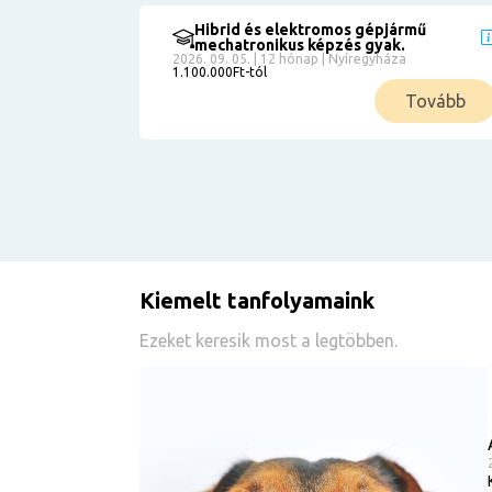
Hibrid és elektromos gépjármű
mechatronikus képzés gyak.
2026. 09. 05. | 12 hónap | Nyíregyháza
1.100.000Ft-tól
Tovább
Kiemelt tanfolyamaink
Ezeket keresik most a legtöbben.