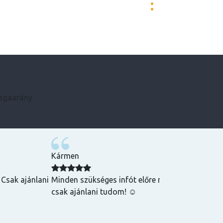
zsgaarány
Kármen
 Csak ajánlani
Minden szükséges infót előre megkaptam, szupe
csak ajánlani tudom! ☺️