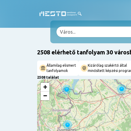
2508 elérhető tanfolyam 30 város
Államilag elismert
Kizárólag szakértő által
tanfolyamok
minősített képzési progr
2508 találat
+
−