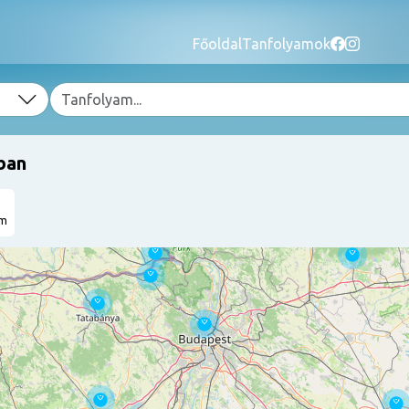
Főoldal
Tanfolyamok
ban
am