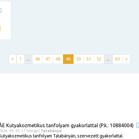
«
1
...
46
47
48
49
50
51
52
...
63
»
ÁE Kutyakozmetikus tanfolyam gyakorlattal (P.k.: 10884004)
2026. 09. 05. | 7 hónap |
Tatabánya
Kutyakozmetikus tanfolyam Tatabányán, szervezett gyakorlattal.