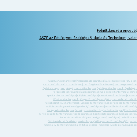
Felnőttképzési engedé
ÁSZF az Eduforyou Szakképző Iskola és Technikum, vala
Ácsállványozó tanfolyam
|
Adótanácsadó tanfolyam
|
Alkalmazott fotográfus tan
CAD-CAM informatikus tanfolyam
|
CNC forgácsoló tanfolyam
|
CNC programozó ta
Építő- és anyagmozgató gép kezelő tanfolyam
|
Építőipari tanfolyamok
|
Épületgép
Forgácsoló tanfolyamok
|
Gazda tanfolyam
|
Gép kezelő tanfolyam
|
Gyermek-
Ipari alpinista tanfolyam
|
Kályhás tanfolyam
|
Kazánkezelő tanfolyam
|
Kedvezm
Kőműves tanfolyamok
|
Könyvelő tanfolyamok
|
Környezetvédelmi technik
Kutyakozmetikus tanfolyamok
|
Lakatos tanfolyamok
|
Lakberendező tanfolyamo
Méhész tanfolyamok
|
Mezőgazdasági tanfolyamok
|
Motorfűrész-kezelő tanfol
Parkgondozó tanfolyam
|
Pénzügyi-számviteli ügyintéző tanfolyam
|
Pincér tan
Sírkő készítő tanfolyam
|
Sportedző tanfolyam
|
Sportoktató tanfolyam
|
Szakács tanfol
Társasházkezelő tanfolyam
|
TB ügyintéző tanfolyam
|
Technikus tan
Villámvédelmi felülvizsgáló tanfolyam
|
Villanyszerelő tanfolyam
|
Vízgazdál
Grafikai AI tanfolyam
|
Grafikai Oktatás Csomag - Grafikus Akadémia
|
Gyógypedagó