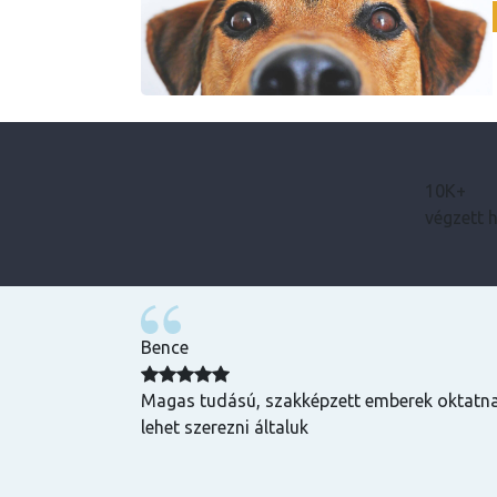
10K+
végzett 
Bence
zuper volt, mind
Magas tudású, szakképzett emberek oktatnak
hasznos és
lehet szerezni általuk
k is! Az oktatók