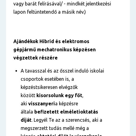
vagy barát felírásával/ - mindkét jelentkezési
lapon feltüntetendő a másik név.)
Ajándékok
Hibrid és elektromos
gépjármű mechatronikus képzésen
végzettek részére
A tavasszal és az ősszel induló iskolai
csoportok esetében is, a
képzéstsikeresen elvégzők
között
kisorsolunk egy főt
,
aki
visszanyeri
a képzésre
általa
befizetett
elméleti
oktatás
díját
. Legyél Te az a szerencsés, aki a
megszerzett tudás mellé még a