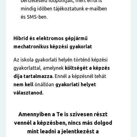
befizetéseid időpontjait, mert erről is
mindig időben tájékoztatunk e-mailben
és SMS-ben.
Hibrid és elektromos gépjármű
mechatronikus
képzési gyakorlat
Az iskola gyakorlati helyén történő képzési
gyakorlattal, amelynek
költségét a képzés
díja tartalmazza.
Ennél a képzésnél tehát
nem kell
önállóan
gyakorlati helyet
választanod.
Amennyiben a Te is szívesen részt
vennél a képzésben, nincs más dolgod
mint leadni a jelentkezést a