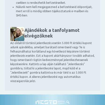
csekken is rendezhetik befizetéseiket.
Nálunk nem kell megjegyezned a befizetéseid időpontjait,
mert erről is mindig időben tájékoztatunk e-mailben és
SMS-ben.
Ajándékok a tanfolyamot
elvégzőknek
Az oldalról történő jelentkezés esetén 5.000 Ft értékű kupont
adunk ajándékba, amelyet barátaid ismerőseid vagy Te is
felhasználhatsz korlátlanul egy következő képzésre történő
jelentkezés esetén. Ezt a kupont akárhányszor tovább adhatod,
hogy ismerőseid rögtön kedvezménnyel jelentkezhessenek
képzéseinkre. Kattints a lap alján található "Jelentkezés"
gombbra, töltsd ki a jelentkezési lapot, majd küld el a
"Jelentkezek!" gombra kattintva és már tiéd is az 5.000 Ft
értékű kupon. A sikeres jelentkezést egy automatikus
visszaigazolás jelzi.