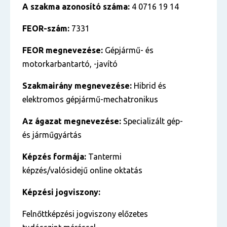
A szakma azonosító száma:
4 0716 19 14
FEOR-szám:
7331
FEOR megnevezése:
Gépjármű- és
motorkarbantartó, -javító
Szakmairány megnevezése:
Hibrid és
elektromos gépjármű-mechatronikus
Az ágazat megnevezése:
Specializált gép-
és járműgyártás
Képzés formája:
Tantermi
képzés/valósidejű online oktatás
Képzési jogviszony:
Felnőttképzési jogviszony előzetes