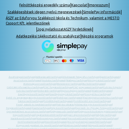
|
|
|
Felnőttképzési engedély száma
Kapcsolat
Impresszum
|
|
Szakképesítések idegen nyelvű megnevezések
SimplePay információk
ÁSZF az Eduforyou Szakképző Iskola és Technikum, valamint a MESTO
Csoport Kft. jelentkezőinek
|
|
Jogi nyilatkozat
ASZF hirdetőknek
|
Adatkezelési tájékoztató és szabályzat
Képzési programok
Ácsállványozó tanfolyam
|
Adótanácsadó tanfolyam
|
Alkalmazott fotográfus tanfolyam
|
Ápoló tanfolyamok
|
Asszisztens tanfolyamok
|
Asztalos tanfolyamok
|
Bádogos tanfolyam
|
Bérügyintéző tanfolyam
|
Biztonságszervező tanfolyam
|
Boncmester tanfolyam
|
Burkoló tanfolyamok
|
CAD-CAM informatikus tanfolyam
|
CNC forgácsoló tanfolyam
|
CNC programozó tanfolyam
|
Cukrász képzés
|
Cukrász tanfolyam
|
Dekoratőr tanfolyam
|
Egészségügyi tanfolyamok
|
Eladó tanfolyamok
|
Emelőgép-kezelő tanfolyam
|
Emelőgép-ügyintéző tanfolyam
|
Energetikus tanfolyam
|
Építő- és anyagmozgató gép kezelő tanfolyam
|
Építőipari tanfolyamok
|
Épületgépész technikus tanfolyam
|
Fakitermelő tanfolyam
|
Felnőttképző tanfolyamok
|
Fertőtlenítő sterilező tanfolyam
|
Festő, mázoló és tapétázó tanfolyam
|
Fodrász oktatás
|
Földmunka- gép kezelő tanfolyam
|
Forgácsoló tanfolyamok
|
Gazda tanfolyam
|
Gép kezelő tanfolyam
|
Gyermek- és ifjúsági felügyelő tanfolyam
|
Gyermekotthoni asszisztens tanfolyam
|
Gyógymasszőr tanfolyam
|
Gyógyszerkészítmény gyártó tanfolyam
|
Hegesztő tanfolyam
|
Ingatlanközvetítő tanfolyam
|
Ipari alpinista tanfolyam
|
Kályhás tanfolyam
|
Kazánkezelő tanfolyam
|
Kedvezményes tanfolyamok
|
Kereskedő tanfolyamok
|
Kertépítő tanfolyam
|
Kertfenntartó tanfolyam
|
Kezelő tanfolyamok
|
Kis teljesítményű kazánfűtő tanfolyam
|
Kisgyermek gondozó -és nevelő tanfolyam
|
Kőműves tanfolyamok
|
Könyvelő tanfolyamok
|
Környezetvédelmi technikus tanfolyam
|
Közbeszerzési referens tanfolyam
|
Közgazdasági tanfolyamok
|