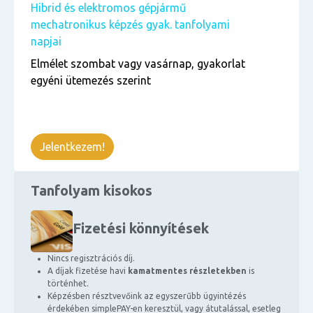
Hibrid és elektromos gépjármű
mechatronikus képzés gyak. tanfolyami
napjai
Elmélet szombat vagy vasárnap, gyakorlat
egyéni ütemezés szerint
Jelentkezem!
Tanfolyam kisokos
Fizetési könnyítések
Nincs regisztrációs díj.
A díjak fizetése havi
kamatmentes részletekben
is
történhet.
Képzésben résztvevőink az egyszerűbb ügyintézés
érdekében simplePAY-en keresztül, vagy átutalással, esetleg