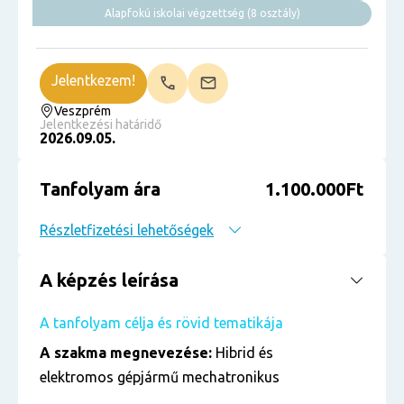
Alapfokú iskolai végzettség (8 osztály)
Jelentkezem!
Veszprém
Jelentkezési határidő
2026.09.05.
Tanfolyam ára
1.100.000Ft
Részletfizetési lehetőségek
A képzés leírása
A tanfolyam célja és rövid tematikája
A szakma megnevezése:
Hibrid és
elektromos gépjármű mechatronikus