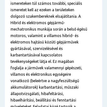
ismereteken túl számos további, speciális
ismeretet kell az ezeken a területeken
dolgozó szakembereknek elsajátítania. A
Hibrid és elektromos gépjármű-
mechatronikus munkája során a belső égésű
motoros, valamint a villamos hibrid- és
elektromos hajtású közúti gépjárművek
gyártásával, szervizelésével és
karbantartásával kapcsolatos
tevékenységeket látja el. Ez magában
foglalja a járművek valamennyi gépészeti,
villamos és elektronikus egységeire
vonatkozó (beleértve a nagyfeszültségű
akkumulátorok) karbantartási, műszaki
állapotvizsgálati, hibafeltárási,
hibaelhárítási, beállítási és fenntartási
műveleteket. Feladatai közé tartozik a