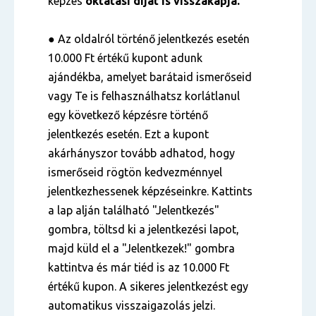
képzés
oktatási díját is visszakapja.
● Az oldalról történő jelentkezés esetén
10.000 Ft értékű kupont adunk
ajándékba, amelyet barátaid ismerőseid
vagy Te is felhasználhatsz korlátlanul
egy következő képzésre történő
jelentkezés esetén. Ezt a kupont
akárhányszor tovább adhatod, hogy
ismerőseid rögtön kedvezménnyel
jelentkezhessenek képzéseinkre. Kattints
a lap alján található "Jelentkezés"
gombra, töltsd ki a jelentkezési lapot,
majd küld el a "Jelentkezek!" gombra
kattintva és már tiéd is az 10.000 Ft
értékű kupon. A sikeres jelentkezést egy
automatikus visszaigazolás jelzi.