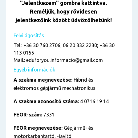
"Jelentkezem" gombra kattintva.
Reméljük, hogy rövidesen
jelentkezőink között üdvözölhetünk!
Felvilágosítás
Tel.: +36 30 760 2706; 06 20 332 2230; +36 30
113 0155
Mail.: eduforyou.informacio@gmail.com
Egyéb információk
A szakma megnevezése:
Hibrid és
elektromos gépjármű mechatronikus
A szakma azonosító száma:
4 0716 19 14
FEOR-szám:
7331
FEOR megnevezése:
Gépjármű- és
motorkarbantartó, -javító