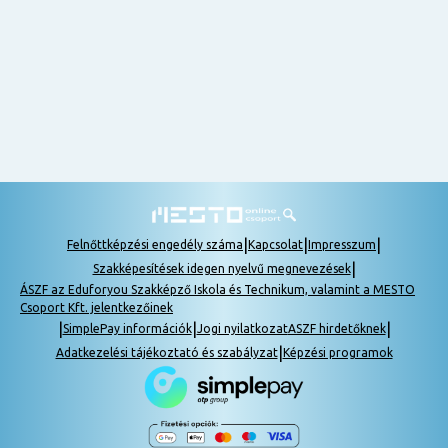
nem
tudok
részt
venni, be
lehet
pótolni a
tananyagot.
|
|
|
Felnőttképzési engedély száma
Kapcsolat
Impresszum
|
Szakképesítések idegen nyelvű megnevezések
ÁSZF az Eduforyou Szakképző Iskola és Technikum, valamint a MESTO
Csoport Kft. jelentkezőinek
|
|
|
SimplePay információk
Jogi nyilatkozat
ASZF hirdetőknek
|
Adatkezelési tájékoztató és szabályzat
Képzési programok