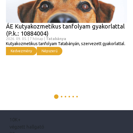
ÁE Kutyakozmetikus tanfolyam gyakorlattal
(P.k.: 10884004)
2026. 09. 05. | 7 hónap |
Tatabánya
Kutyakozmetikus tanfolyam Tatabányán, szervezett gyakorlattal.
Kedvezmény
Népszerű
10K+
végzett hallgató