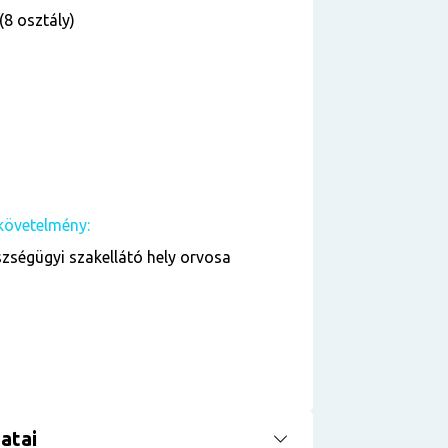
(8 osztály)
követelmény:
zségügyi szakellátó hely orvosa
atai