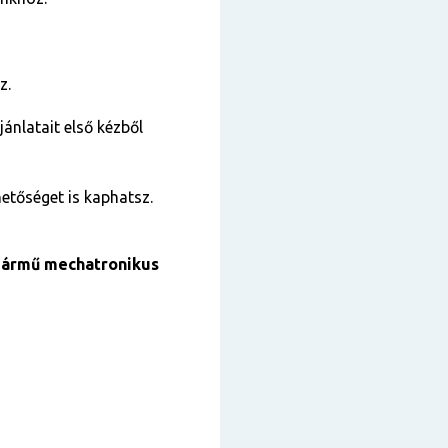
z.
jánlatait első kézből
tőséget is kaphatsz.
jármű mechatronikus