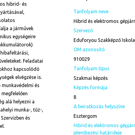
os hibrid- és
Tanfolyam neve
yártásával,
solatos
Hibrid és elektromos gépjá
lalja a járművek
Szervező
onikus egységeire
Eduforyou Szakképző Iskol
 akkumulátorok)
OM azonosító
hibafeltárási,
910029
űveleteket. Feladatai
Tanfolyam típus
tokhoz kapcsolódó
ségek elvégzése is.
Szakmai képzés
ó munkavédelmi és
Képzés formája
s megfelelően
8
ég alá helyezni a
A beiratkozás helyszíne
ahelyi munka-, tűz-,
Esztergom
 Szervizben és
Hibrid és elektromos gépjá
l.
jelentkezési határideje