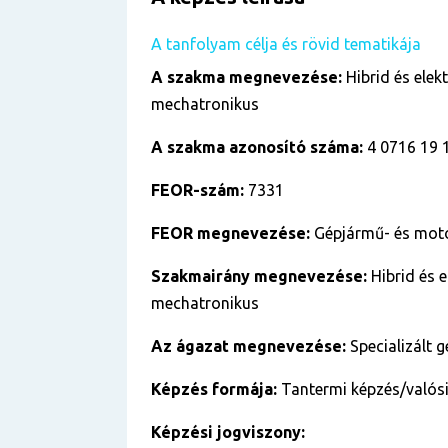
A tanfolyam célja és rövid tematikája
A szakma megnevezése:
Hibrid és ele
mechatronikus
A szakma azonosító száma:
4 0716 19 
FEOR-szám:
7331
FEOR megnevezése:
Gépjármű- és moto
Szakmairány megnevezése:
Hibrid és 
mechatronikus
Az ágazat megnevezése:
Specializált 
Képzés formája:
Tantermi képzés/valósi
Képzési jogviszony: