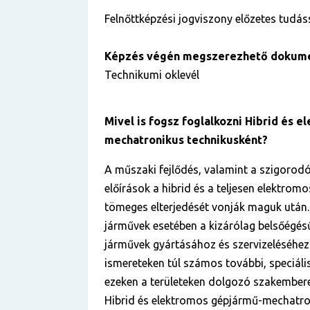
Felnőttképzési jogviszony előzetes tudás
Képzés végén megszerezhető dokum
Technikumi oklevél
Mivel is fogsz foglalkozni
Hibrid és e
mechatronikus
technikusként?
A műszaki fejlődés, valamint a szigorod
előírások a hibrid és a teljesen elektrom
tömeges elterjedését vonják maguk után. 
járművek esetében a kizárólag belsőégés
járművek gyártásához és szervizeléséhe
ismereteken túl számos további, speciális
ezeken a területeken dolgozó szakemberek
Hibrid és elektromos gépjármű-mechatr