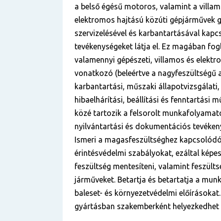
a belső égésű motoros, valamint a villam
elektromos hajtású közúti gépjárművek g
szervizelésével és karbantartásával kapc
tevékenységeket látja el. Ez magában fog
valamennyi gépészeti, villamos és elektr
vonatkozó (beleértve a nagyfeszültségű
karbantartási, műszaki állapotvizsgálati, 
hibaelhárítási, beállítási és fenntartási m
közé tartozik a felsorolt munkafolyama
nyilvántartási és dokumentációs tevékeny
Ismeri a magasfeszültséghez kapcsolód
érintésvédelmi szabályokat, ezáltal képe
feszültség mentesíteni, valamint feszülts
járműveket. Betartja és betartatja a munk
baleset- és környezetvédelmi előírásokat.
gyártásban szakemberként helyezkedhet e