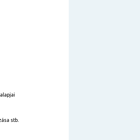
alapjai
zása stb.