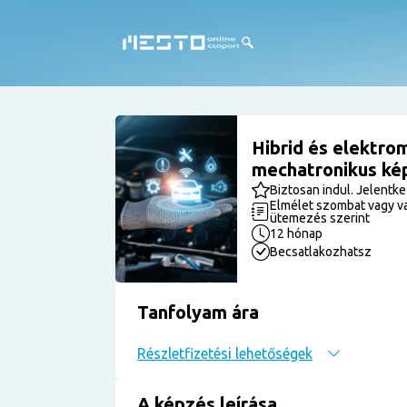
Hibrid és elektro
mechatronikus ké
Biztosan indul. Jelentk
Elmélet szombat vagy va
ütemezés szerint
12 hónap
Becsatlakozhatsz
Tanfolyam ára
Részletfizetési lehetőségek
A képzés leírása