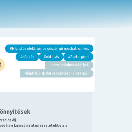
#Hibrid és elektromos gépjármű mechatronikus
#képzés
#oktatás
#Esztergom
Orvosi alkalmassági kell
Alapfokú iskolai végzettség (8 osztály)
könnyítések
rációs díj.
tése havi
kamatmentes részletekben
is