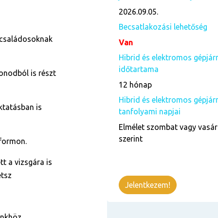
2026.09.05.
Becsatlakozási lehetőség
 családosoknak
Van
Hibrid és elektromos gépjá
időtartama
onodból is részt
12 hónap
Hibrid és elektromos gépjá
ktatásban is
tanfolyami napjai
Elmélet szombat vagy vasár
szerint
tformon.
t a vizsgára is
etsz
Jelentkezem!
ünkhöz.