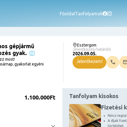
Főoldal
Tanfolyamok
mos gépjármű
Esztergom
Jelentkezési határidő
pzés gyak.
2026.09.05.
ezz most!
Jelentkezem!
sárnap, gyakorlat egyéni
Tanfolyam kisokos
1.100.000Ft
Fizetési 
Nincs regiszt
A díjak fize
történhet.