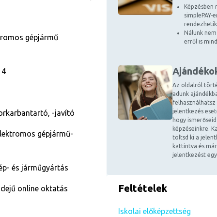
Képzésben r
simplePAY-en
rendezhetik
Nálunk nem 
ktromos gépjármű
erről is mi
Ajándéko
14
Az oldalról tört
adunk ajándékba
felhasználhatsz
jelentkezés ese
rkarbantartó, -javító
hogy ismerőseid
képzéseinkre. Ka
elektromos gépjármű-
töltsd ki a jele
kattintva és már
jelentkezést egy
gép- és járműgyártás
Feltételek
dejű online oktatás
Iskolai előképzettség