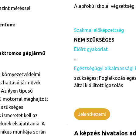
Alapfokú iskolai végzettség 
szint méréssel
entum:
Szakmai előképzettség
NEM SZÜKSÉGES
Előírt gyakorlat
lektromos gépjármű
-
Egészségügyi alkalmassági 
ó környezetvédelmi
szükséges; Foglalkozás egés
os hajtású járművek
által kiállított igazolás
Az ilyen típusú
ű motorral meghajtott
z szükséges
Jelentkezem!
 ismeretet kell az
nek elsajátítania. A
onikus munkája során
A képzés hivatalos ad