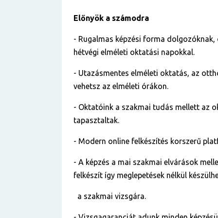
Előnyök a számodra
- Rugalmas képzési forma dolgozóknak,
hétvégi elméleti oktatási napokkal.
- Utazásmentes elméleti oktatás, az otth
vehetsz az elméleti órákon.
- Oktatóink a szakmai tudás mellett az o
tapasztaltak.
- Modern online felkészítés korszerű pla
- A képzés a mai szakmai elvárások mellet
felkészít így meglepetések nélkül készülh
a szakmai vizsgára.
- Vizsgagaranciát adunk minden képzés