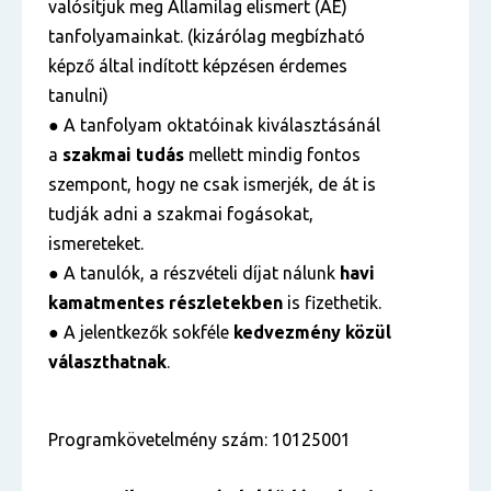
valósítjuk meg Államilag elismert (ÁE)
tanfolyamainkat. (kizárólag megbízható
képző által indított képzésen érdemes
tanulni)
● A tanfolyam oktatóinak kiválasztásánál
a
szakmai tudás
mellett mindig fontos
szempont, hogy ne csak ismerjék, de át is
tudják adni a szakmai fogásokat,
ismereteket.
● A tanulók, a részvételi díjat nálunk
havi
kamatmentes részletekben
is fizethetik.
● A jelentkezők sokféle
kedvezmény közül
választhatnak
.
Programkövetelmény szám: 10125001