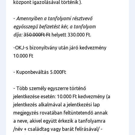
központ igazolásával történik ).
-
Amennyiben a tanfolyami résztvevő
egyösszegű befizetést kér, a tanfolyam
díja:
350.000Ft Ft
helyett 330.000 Ft.
-OKJ-s bizonyítvány után járó kedvezmény
10.000 Ft
- Kuponbeváltás 5.000Ft
- Több személy egyszerre történő
jelentkezése esetén: 10.000 Ft kedvezmény (a
jelentkezés alkalmával a jelentkezési lap
megjegyzés rovatában feltüntetendő annak
a neve, akivel együtt érkezik a tanfolyamra
/név + családtag vagy barát felírásával/ -