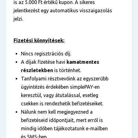
is az 5.000 Ft értékű kupon. A sikeres
jelentkezést egy automatikus visszaigazolás
jelzi.
Fizetési könnyítések:
Nincs regisztrációs díj.
A díjak fizetése havi
kamatmentes
részletekben
is történhet.
Tanfolyami résztvevőink az egyszerűbb
ügyintézés érdekében simplePAY-en
keresztül, vagy átutalással, esetleg
csekken is rendezhetik befizetéseiket.
Nálunk nem kell megjegyezned a
befizetéseid időpontjait, mert erről is
mindig időben tájékoztatunk e-mailben
és SMS-ben.