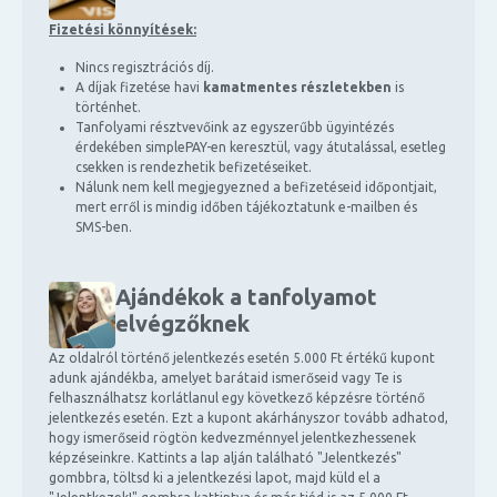
Fizetési könnyítések:
Nincs regisztrációs díj.
A díjak fizetése havi
kamatmentes részletekben
is
történhet.
Tanfolyami résztvevőink az egyszerűbb ügyintézés
érdekében simplePAY-en keresztül, vagy átutalással, esetleg
csekken is rendezhetik befizetéseiket.
Nálunk nem kell megjegyezned a befizetéseid időpontjait,
mert erről is mindig időben tájékoztatunk e-mailben és
SMS-ben.
Ajándékok a tanfolyamot
elvégzőknek
Az oldalról történő jelentkezés esetén 5.000 Ft értékű kupont
adunk ajándékba, amelyet barátaid ismerőseid vagy Te is
felhasználhatsz korlátlanul egy következő képzésre történő
jelentkezés esetén. Ezt a kupont akárhányszor tovább adhatod,
hogy ismerőseid rögtön kedvezménnyel jelentkezhessenek
képzéseinkre. Kattints a lap alján található "Jelentkezés"
gombbra, töltsd ki a jelentkezési lapot, majd küld el a