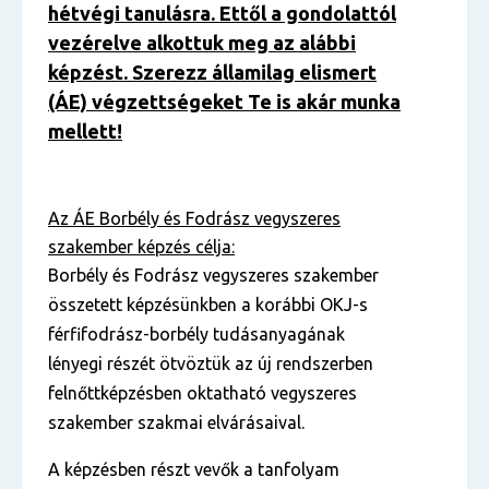
hétvégi tanulásra. Ettől a gondolattól
vezérelve alkottuk meg az alábbi
képzést. Szerezz államilag elismert
(ÁE) végzettségeket Te is akár munka
mellett!
Az ÁE Borbély és Fodrász vegyszeres
szakember képzés célja:
Borbély és Fodrász vegyszeres szakember
összetett képzésünkben a korábbi OKJ-s
férfifodrász-borbély tudásanyagának
lényegi részét ötvöztük az új rendszerben
felnőttképzésben oktatható vegyszeres
szakember szakmai elvárásaival.
A képzésben részt vevők a tanfolyam