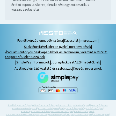
"Jelentkezek!" gombra kattintva és már tiéd is az 5.000 Ft
értékű kupon. A sikeres jelentkezést egy automatikus
visszaigazolás jelzi.
|
|
|
Felnőttképzési engedély száma
Kapcsolat
Impresszum
|
Szakképesítések idegen nyelvű megnevezések
ÁSZF az Eduforyou Szakképző Iskola és Technikum, valamint a MESTO
Csoport Kft. jelentkezőinek
|
|
|
SimplePay információk
Jogi nyilatkozat
ASZF hirdetőknek
|
Adatkezelési tájékoztató és szabályzat
Képzési programok
Ácsállványozó tanfolyam
|
Adótanácsadó tanfolyam
|
Alkalmazott fotográfus tanfolyam
|
Ápoló tanfolyamok
|
Asszisztens tanfolyamok
|
Asztalos tanfolyamok
|
Bádogos tanfolyam
|
Bérügyintéző tanfolyam
|
Biztonságszervező tanfolyam
|
Boncmester tanfolyam
|
Burkoló tanfolyamok
|
CAD-CAM informatikus tanfolyam
|
CNC forgácsoló tanfolyam
|
CNC programozó tanfolyam
|
Cukrász képzés
|