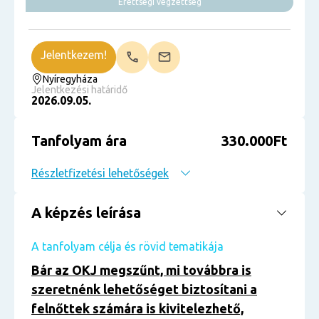
Érettségi végzettség
Jelentkezem!
Nyíregyháza
Jelentkezési határidő
2026.09.05.
Tanfolyam ára
330.000Ft
Részletfizetési lehetőségek
A képzés leírása
A tanfolyam célja és rövid tematikája
Bár az OKJ megszűnt, mi továbbra is
szeretnénk lehetőséget biztosítani a
felnőttek számára is kivitelezhető,