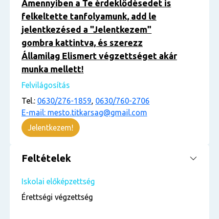
Amennyiben a Te érdeklődésedet is
felkeltette tanfolyamunk, add le
jelentkezésed a "Jelentkezem"
gombra kattintva, és szerezz
Államilag Elismert végzettséget akár
munka mellett!
Felvilágosítás
Tel.:
0630/276-1859
,
0630/760-2706
E-mail: mesto.titkarsag@gmail.com
Jelentkezem!
Feltételek
Iskolai előképzettség
Érettségi végzettség