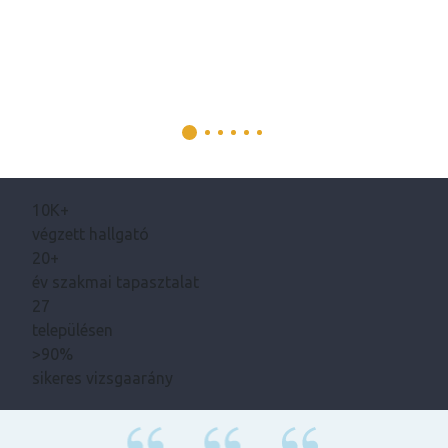
10K+
végzett hallgató
20+
év szakmai tapasztalat
27
településen
>90%
sikeres vizsgaarány