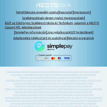
|
|
|
Felnőttképzési engedély száma
Kapcsolat
Impresszum
|
Szakképesítések idegen nyelvű megnevezések
ÁSZF az Eduforyou Szakképző Iskola és Technikum, valamint a MESTO
Csoport Kft. jelentkezőinek
|
|
|
SimplePay információk
Jogi nyilatkozat
ASZF hirdetőknek
|
Adatkezelési tájékoztató és szabályzat
Képzési programok
Ácsállványozó tanfolyam
|
Adótanácsadó tanfolyam
|
Alkalmazott fotográfus tanfolyam
|
Ápoló tanfolyamok
|
Asszisztens tanfolyamok
|
Asztalos tanfolyamok
|
Bádogos tanfolyam
|
Bérügyintéző tanfolyam
|
Biztonságszervező tanfolyam
|
Boncmester tanfolyam
|
Burkoló tanfolyamok
|
CAD-CAM informatikus tanfolyam
|
CNC forgácsoló tanfolyam
|
CNC programozó tanfolyam
|
Cukrász képzés
|
Cukrász tanfolyam
|
Dekoratőr tanfolyam
|
Egészségügyi tanfolyamok
|
Eladó tanfolyamok
|
Emelőgép-kezelő tanfolyam
|
Emelőgép-ügyintéző tanfolyam
|
Energetikus tanfolyam
|
Építő- és anyagmozgató gép kezelő tanfolyam
|
Építőipari tanfolyamok
|
Épületgépész technikus tanfolyam
|
Fakitermelő tanfolyam
|
Felnőttképző tanfolyamok
|
Fertőtlenítő sterilező tanfolyam
|
Festő, mázoló és tapétázó tanfolyam
|
Fodrász oktatás
|
Földmunka- gép kezelő tanfolyam
|
Forgácsoló tanfolyamok
|
Gazda tanfolyam
|
Gép kezelő tanfolyam
|
Gyermek- és ifjúsági felügyelő tanfolyam
|
Gyermekotthoni asszisztens tanfolyam
|
Gyógymasszőr tanfolyam
|
Gyógyszerkészítmény gyártó tanfolyam
|
Hegesztő tanfolyam
|
Ingatlanközvetítő tanfolyam
|
Ipari alpinista tanfolyam
|
Kályhás tanfolyam
|
Kazánkezelő tanfolyam
|
Kedvezményes tanfolyamok
|
Kereskedő tanfolyamok
|
Kertépítő tanfolyam
|