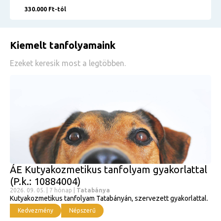
330.000 Ft-tól
Kiemelt tanfolyamaink
Ezeket keresik most a legtöbben.
ÁE Kutyakozmetikus tanfolyam gyakorlattal
(P.k.: 10884004)
2026. 09. 05. | 7 hónap |
Tatabánya
Kutyakozmetikus tanfolyam Tatabányán, szervezett gyakorlattal.
Kedvezmény
Népszerű