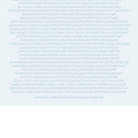
Kertfenntartó tanfolyam
|
Kezelő tanfolyamok
|
Kis teljesítményű kazánfűtő tanfolyam
|
Kisgyermek gondozó -és nevelő tanfolyam
|
Kőműves tanfolyamok
|
Könyvelő tanfolyamok
|
Környezetvédelmi technikus tanfolyam
|
Közbeszerzési referens tanfolyam
|
Közgazdasági tanfolyamok
|
Kozmetikus képzés
|
Kozmetikus tanfolyamok
|
Központifűtés szerelő tanfolyam
|
Közterület felügyelő tanfolyam
|
Kutyakozmetikus tanfolyamok
|
Lakatos tanfolyamok
|
Lakberendező tanfolyamok
|
Létesítményi energetikus tanfolyam
|
Logisztikai ügyintéző tanfolyam
|
Lovas képzések
|
Lovastúra vezető tanfolyam
|
Magánnyomozó tanfolyam
|
Magasépítő technikus tanfolyam
|
Masszőr tanfolyam
|
Méhész tanfolyamok
|
Mezőgazdasági tanfolyamok
|
Motorfűrész-kezelő tanfolyam
|
Műkörmös tanfolyam
|
Munkavédelmi technikus képzés
|
Műszaki tanfolyamok
|
Műtőssegéd tanfolyam
|
Nyelvi képzések
|
OKJ-s tanfolyamok
|
Országos szakemberkereső
|
Óvodai dajka tanfolyam
|
Parkgondozó tanfolyam
|
Pénzügyi-számviteli ügyintéző tanfolyam
|
Pincér tanfolyam
|
Pirotechnikus tanfolyamok
|
PLC programozó tanfolyam
|
Raktáros tanfolyam
|
Rehabilitációs tanfolyamok
|
Rendezvényszervező tanfolyamok
|
Robbanásbiztos berendezés kezelője tanfolyam
|
Sírkő készítő tanfolyam
|
Sportedző tanfolyam
|
Sportoktató tanfolyam
|
Szakács tanfolyam
|
Szakképző tanfolyamok
|
Szállodai portás -recepciós tanfolyam
|
Szárazépítő tanfolyam
|
Személyi edző tanfolyam
|
Szerelő tanfolyamok
|
Szerszámkészítő tanfolyamok
|
Táborok
|
Targoncavezető tanfolyam
|
Társasházkezelő tanfolyam
|
TB ügyintéző tanfolyam
|
Technikus tanfolyam
|
Temetkezési szolgáltató tanfolyam
|
Tovább tanulás
|
Tűzvédelmi előadó -és főelőadó tanfolyamok
|
Tűzvédelmi szakvizsga
|
Ügyviteli titkár tanfolyam
|
Utazásiügyintéző tanfolyam
|
Villámvédelmi felülvizsgáló tanfolyam
|
Villanyszerelő tanfolyam
|
Vízgazdálkodó tanfolyam
| |
Asszertív kommunikációs tréning
|
Dajka tanfolyam
|
Digitális Marketing tanfolyam
|
Érzelmi intelligencia fókuszú személyiségfejlesztő tanfolyam
|
Érzelmi intelligencia tréner
|
Grafikai AI tanfolyam
|
Grafikai Oktatás Csomag - Grafikus Akadémia
|
Gyógypedagógiai asszisztens
|
Haladó Önismereti tréning
|
Illustrator tanfolyam
|
InDesingn tanfolyam
|
Munkahelyi mediátor képzés
|
Művészeti grafikus tanfolyam
|
Önismereti tréning
|
Pedagógiai asszisztens
|
Photoshop tanfolyam
|
Számítógépes adatrögzítő tanfolyam
|
UX Design tanfolyam