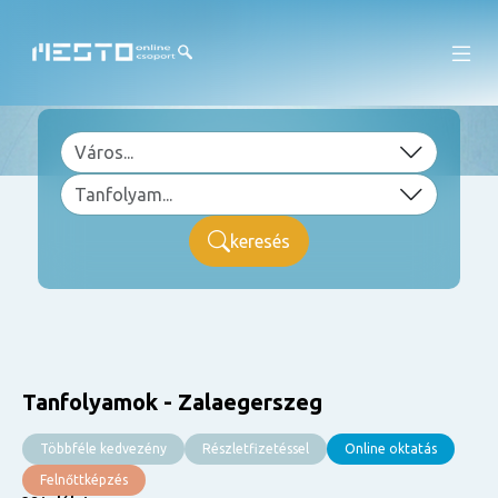
keresés
Tanfolyamok - Zalaegerszeg
Többféle kedvezény
Részletfizetéssel
Online oktatás
Felnőttképzés