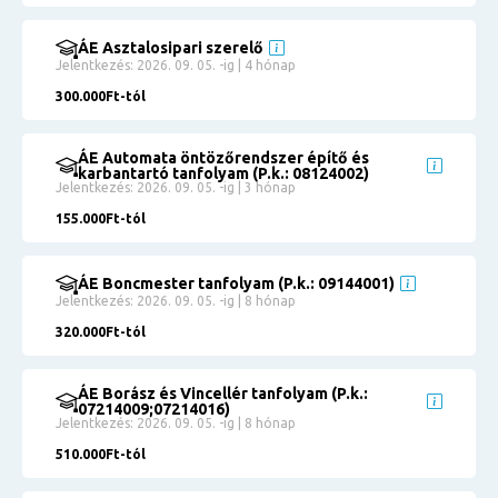
ÁE Asztalosipari szerelő
Jelentkezés: 2026. 09. 05. -ig | 4 hónap
300.000Ft-tól
ÁE Automata öntözőrendszer építő és
karbantartó tanfolyam (P.k.: 08124002)
Jelentkezés: 2026. 09. 05. -ig | 3 hónap
155.000Ft-tól
ÁE Boncmester tanfolyam (P.k.: 09144001)
Jelentkezés: 2026. 09. 05. -ig | 8 hónap
320.000Ft-tól
ÁE Borász és Vincellér tanfolyam (P.k.:
07214009;07214016)
Jelentkezés: 2026. 09. 05. -ig | 8 hónap
510.000Ft-tól