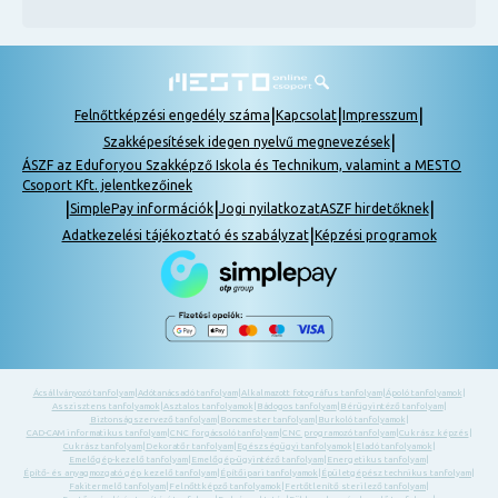
|
|
|
Felnőttképzési engedély száma
Kapcsolat
Impresszum
|
Szakképesítések idegen nyelvű megnevezések
ÁSZF az Eduforyou Szakképző Iskola és Technikum, valamint a MESTO
Csoport Kft. jelentkezőinek
|
|
|
SimplePay információk
Jogi nyilatkozat
ASZF hirdetőknek
|
Adatkezelési tájékoztató és szabályzat
Képzési programok
Ácsállványozó tanfolyam
|
Adótanácsadó tanfolyam
|
Alkalmazott fotográfus tanfolyam
|
Ápoló tanfolyamok
|
Asszisztens tanfolyamok
|
Asztalos tanfolyamok
|
Bádogos tanfolyam
|
Bérügyintéző tanfolyam
|
Biztonságszervező tanfolyam
|
Boncmester tanfolyam
|
Burkoló tanfolyamok
|
CAD-CAM informatikus tanfolyam
|
CNC forgácsoló tanfolyam
|
CNC programozó tanfolyam
|
Cukrász képzés
|
Cukrász tanfolyam
|
Dekoratőr tanfolyam
|
Egészségügyi tanfolyamok
|
Eladó tanfolyamok
|
Emelőgép-kezelő tanfolyam
|
Emelőgép-ügyintéző tanfolyam
|
Energetikus tanfolyam
|
Építő- és anyagmozgató gép kezelő tanfolyam
|
Építőipari tanfolyamok
|
Épületgépész technikus tanfolyam
|
Fakitermelő tanfolyam
|
Felnőttképző tanfolyamok
|
Fertőtlenítő sterilező tanfolyam
|