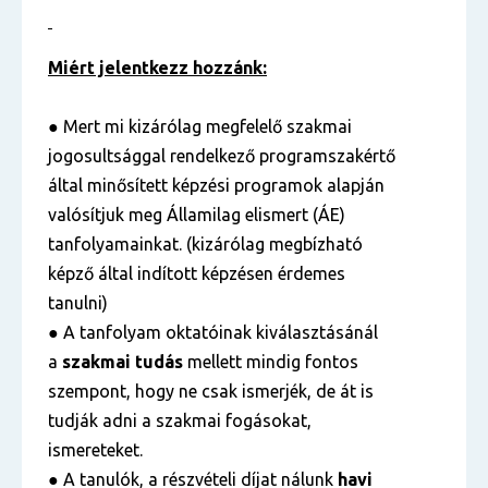
Miért jelentkezz hozzánk:
● Mert mi kizárólag megfelelő szakmai
jogosultsággal rendelkező programszakértő
által minősített képzési programok alapján
valósítjuk meg Államilag elismert (ÁE)
tanfolyamainkat. (kizárólag megbízható
képző által indított képzésen érdemes
tanulni)
● A tanfolyam oktatóinak kiválasztásánál
a
szakmai tudás
mellett mindig fontos
szempont, hogy ne csak ismerjék, de át is
tudják adni a szakmai fogásokat,
ismereteket.
● A tanulók, a részvételi díjat nálunk
havi