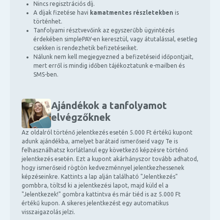
Nincs regisztrációs díj.
A díjak fizetése havi
kamatmentes részletekben
is
történhet.
Tanfolyami résztvevőink az egyszerűbb ügyintézés
érdekében simplePAY-en keresztül, vagy átutalással, esetleg
csekken is rendezhetik befizetéseiket.
Nálunk nem kell megjegyezned a befizetéseid időpontjait,
mert erről is mindig időben tájékoztatunk e-mailben és
SMS-ben.
Ajándékok a tanfolyamot
elvégzőknek
Az oldalról történő jelentkezés esetén 5.000 Ft értékű kupont
adunk ajándékba, amelyet barátaid ismerőseid vagy Te is
felhasználhatsz korlátlanul egy következő képzésre történő
jelentkezés esetén. Ezt a kupont akárhányszor tovább adhatod,
hogy ismerőseid rögtön kedvezménnyel jelentkezhessenek
képzéseinkre. Kattints a lap alján található "Jelentkezés"
gombbra, töltsd ki a jelentkezési lapot, majd küld el a
"Jelentkezek!" gombra kattintva és már tiéd is az 5.000 Ft
értékű kupon. A sikeres jelentkezést egy automatikus
visszaigazolás jelzi.