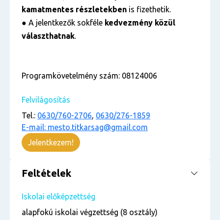
kamatmentes részletekben
is fizethetik.
● A jelentkezők sokféle
kedvezmény közül
választhatnak
.
Programkövetelmény szám: 08124006
Felvilágosítás
Tel.:
0630/760-2706
,
0630/276-1859
E-mail: mesto.titkarsag@gmail.com
Jelentkezem!
Feltételek
Iskolai előképzettség
alapfokú iskolai végzettség (8 osztály)