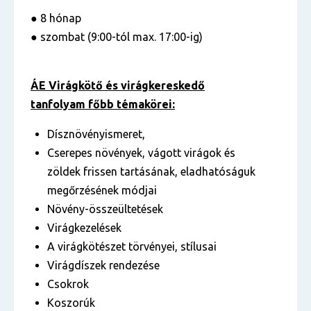
● 8 hónap
● szombat (9:00-tól max. 17:00-ig)
ÁE Virágkötő és virágkereskedő
tanfolyam főbb témakörei:
Dísznövényismeret,
Cserepes növények, vágott virágok és
zöldek frissen tartásának, eladhatóságuk
megőrzésének módjai
Növény-összeültetések
Virágkezelések
A virágkötészet törvényei, stílusai
Virágdíszek rendezése
Csokrok
Koszorúk