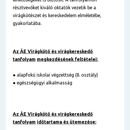
résztvevőket kiváló oktatók vezetik be a
virágkötészet és kereskedelem elméletébe,
gyakorlatába.
Az ÁE Virágkötő és virágkereskedő
tanfolyam
megkezdésének feltételei:
● alapfokú iskolai végzettség (8. osztály)
● egészségügyi alkalmasság
Az ÁE Virágkötő és virágkereskedő
tanfolyam
időtartama és ütemezése: