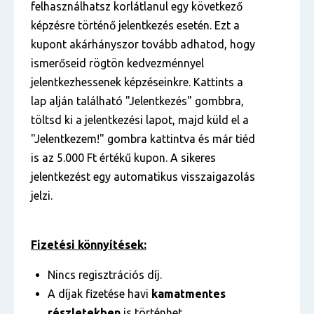
felhasználhatsz korlátlanul egy következő
képzésre történő jelentkezés esetén. Ezt a
kupont akárhányszor tovább adhatod, hogy
ismerőseid rögtön kedvezménnyel
jelentkezhessenek képzéseinkre. Kattints a
lap alján található "Jelentkezés" gombbra,
töltsd ki a jelentkezési lapot, majd küld el a
"Jelentkezem!" gombra kattintva és már tiéd
is az 5.000 Ft értékű kupon. A sikeres
jelentkezést egy automatikus visszaigazolás
jelzi.
Fizetési könnyítések:
Nincs regisztrációs díj.
A díjak fizetése havi
kamatmentes
részletekben
is történhet.