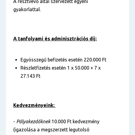
A résztvevő által szervezett egyéni
gyakorlattal.
A tanfolyami és adminisztrációs díj:
Egyösszegű befizetés esetén 220.000 Ft
Részletfizetés esetén 1 x 50.000 + 7 x
27.143 Ft
Kedvezményeink:
-
Pályakezdőknek
10.000 Ft kedvezmény
(igazolása a megszerzett legutolsó