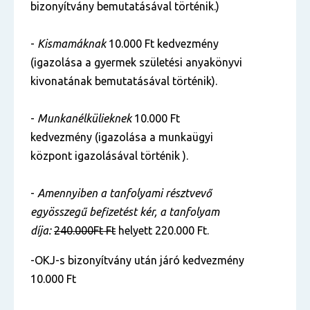
bizonyítvány bemutatásával történik.)
-
Kismamáknak
10.000 Ft kedvezmény
(igazolása a gyermek születési anyakönyvi
kivonatának bemutatásával történik).
-
Munkanélkülieknek
10.000 Ft
kedvezmény (igazolása a munkaügyi
központ igazolásával történik ).
-
Amennyiben a tanfolyami résztvevő
egyösszegű befizetést kér, a tanfolyam
díja:
240.000Ft Ft
helyett 220.000 Ft.
-OKJ-s bizonyítvány után járó kedvezmény
10.000 Ft