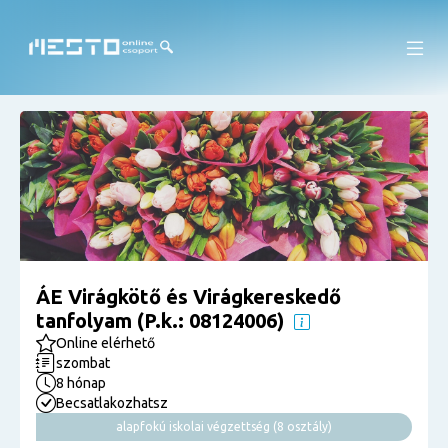
ÁE Virágkötő és Virágkereskedő
tanfolyam (P.k.: 08124006)
Online elérhető
szombat
8 hónap
Becsatlakozhatsz
alapfokú iskolai végzettség (8 osztály)