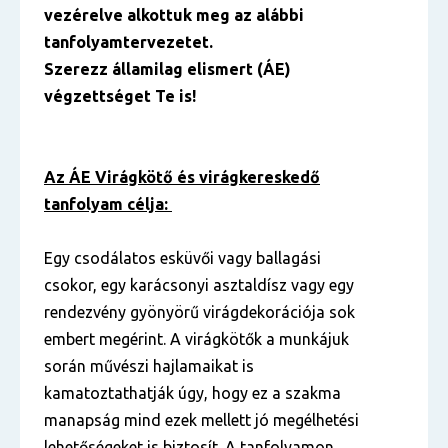
vezérelve alkottuk meg az alábbi
tanfolyamtervezetet.
Szerezz államilag elismert (ÁE)
végzettséget Te is!
Az ÁE Virágkötő és virágkereskedő
tanfolyam célja:
Egy csodálatos esküvői vagy ballagási
csokor, egy karácsonyi asztaldísz vagy egy
rendezvény gyönyörű virágdekorációja sok
embert megérint. A virágkötők a munkájuk
során művészi hajlamaikat is
kamatoztathatják úgy, hogy ez a szakma
manapság mind ezek mellett jó megélhetési
lehetőségeket is biztosít. A tanfolyamon