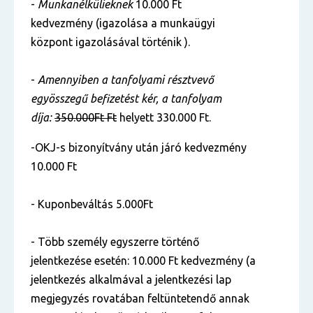
-
Munkanélkülieknek
10.000 Ft
kedvezmény (igazolása a munkaügyi
központ igazolásával történik ).
-
Amennyiben a tanfolyami résztvevő
egyösszegű befizetést kér, a tanfolyam
díja:
350.000Ft Ft
helyett 330.000 Ft.
-OKJ-s bizonyítvány után járó kedvezmény
10.000 Ft
- Kuponbeváltás 5.000Ft
- Több személy egyszerre történő
jelentkezése esetén: 10.000 Ft kedvezmény (a
jelentkezés alkalmával a jelentkezési lap
megjegyzés rovatában feltüntetendő annak