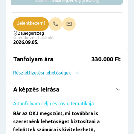
alapfokú iskolai végzettség (8 osztály)
Jelentkezem!
Zalaegerszeg
Jelentkezési határidő
2026.09.05.
Tanfolyam ára
330.000 Ft
Részletfizetési lehetőségek
A képzés leírása
A tanfolyam célja és rövid tematikája
Bár az OKJ megszűnt, mi továbbra is
szeretnénk lehetőséget biztosítani a
felnőttek számára is kivitelezhető,