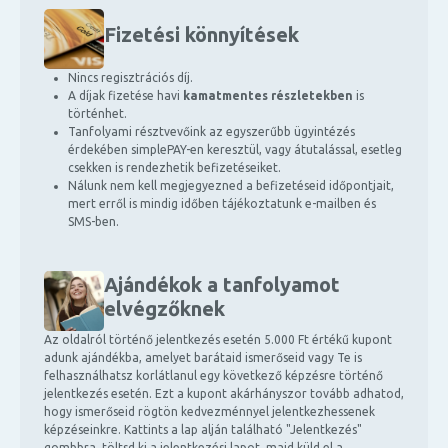
Fizetési könnyítések
Nincs regisztrációs díj.
A díjak fizetése havi
kamatmentes részletekben
is
történhet.
Tanfolyami résztvevőink az egyszerűbb ügyintézés
érdekében simplePAY-en keresztül, vagy átutalással, esetleg
csekken is rendezhetik befizetéseiket.
Nálunk nem kell megjegyezned a befizetéseid időpontjait,
mert erről is mindig időben tájékoztatunk e-mailben és
SMS-ben.
Ajándékok a tanfolyamot
elvégzőknek
Az oldalról történő jelentkezés esetén 5.000 Ft értékű kupont
adunk ajándékba, amelyet barátaid ismerőseid vagy Te is
felhasználhatsz korlátlanul egy következő képzésre történő
jelentkezés esetén. Ezt a kupont akárhányszor tovább adhatod,
hogy ismerőseid rögtön kedvezménnyel jelentkezhessenek
képzéseinkre. Kattints a lap alján található "Jelentkezés"
gombbra, töltsd ki a jelentkezési lapot, majd küld el a