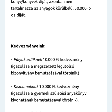
könyv/könyvek díját, azonban nem
tartalmazza az anyagok körülbelül 50.000Ft-
os díját.
Kedvezményeink:
-
Pályakezdőknek
10.000 Ft kedvezmény
(igazolása a megszerzett legutolsó
bizonyítvány bemutatásával történik.)
-
Kismamáknak
10.000 Ft kedvezmény
(igazolása a gyermek születési anyakönyvi
kivonatának bemutatásával történik).