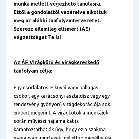
munka mellett végezhető tanulásra.
Ettől a gondolattól vezérelve alkottuk
meg az alábbi tanfolyamtervezetet.
Szerezz államilag elismert (ÁE)
végzettséget Te is!
Az ÁE Virágkötő és virágkereskedő
tanfolyam célja:
Egy csodálatos esküvői vagy ballagási
csokor, egy karácsonyi asztaldísz vagy egy
rendezvény gyönyörű virágdekorációja sok
embert megérint. A virágkötők a munkájuk
során művészi hajlamaikat is
kamatoztathatják úgy, hogy ez a szakma
manapság mind ezek mellett jó megélhetési