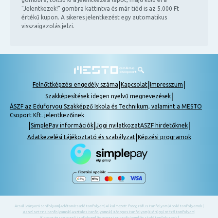
"Jelentkezek!" gombra kattintva és már tiéd is az 5.000 Ft
értékű kupon. A sikeres jelentkezést egy automatikus
visszaigazolás jelzi.
|
|
|
Felnőttképzési engedély száma
Kapcsolat
Impresszum
|
Szakképesítések idegen nyelvű megnevezések
ÁSZF az Eduforyou Szakképző Iskola és Technikum, valamint a MESTO
Csoport Kft. jelentkezőinek
|
|
|
SimplePay információk
Jogi nyilatkozat
ASZF hirdetőknek
|
Adatkezelési tájékoztató és szabályzat
Képzési programok
Ácsállványozó tanfolyam
|
Adótanácsadó tanfolyam
|
Alkalmazott fotográfus tanfolyam
|
Ápoló tanfolyamok
|
Asszisztens tanfolyamok
|
Asztalos tanfolyamok
|
Bádogos tanfolyam
|
Bérügyintéző tanfolyam
|
Biztonságszervező tanfolyam
|
Boncmester tanfolyam
|
Burkoló tanfolyamok
|