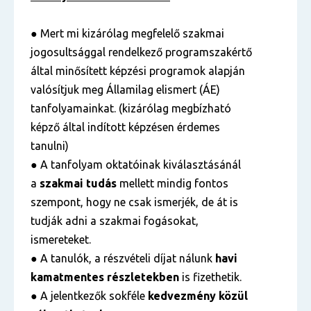
● Mert mi kizárólag megfelelő szakmai
jogosultsággal rendelkező programszakértő
által minősített képzési programok alapján
valósítjuk meg Államilag elismert (ÁE)
tanfolyamainkat. (kizárólag megbízható
képző által indított képzésen érdemes
tanulni)
● A tanfolyam oktatóinak kiválasztásánál
a
szakmai tudás
mellett mindig fontos
szempont, hogy ne csak ismerjék, de át is
tudják adni a szakmai fogásokat,
ismereteket.
● A tanulók, a részvételi díjat nálunk
havi
kamatmentes részletekben
is fizethetik.
● A jelentkezők sokféle
kedvezmény közül