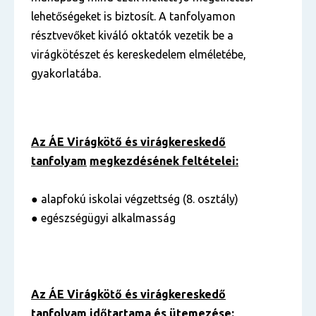
lehetőségeket is biztosít. A tanfolyamon
résztvevőket kiváló oktatók vezetik be a
virágkötészet és kereskedelem elméletébe,
gyakorlatába.
Az ÁE Virágkötő és virágkereskedő
tanfolyam
megkezdésének feltételei:
● alapfokú iskolai végzettség (8. osztály)
● egészségügyi alkalmasság
Az ÁE Virágkötő és virágkereskedő
tanfolyam
időtartama és ütemezése: