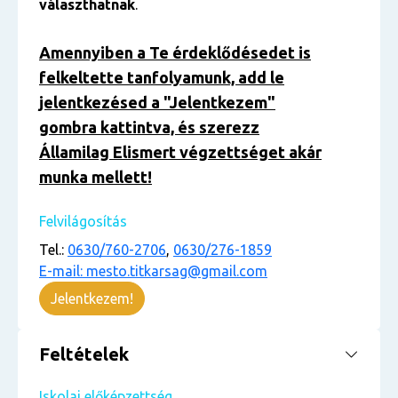
választhatnak
.
Amennyiben a Te érdeklődésedet is
felkeltette tanfolyamunk, add le
jelentkezésed a "Jelentkezem"
gombra kattintva, és szerezz
Államilag Elismert végzettséget akár
munka mellett!
Felvilágosítás
Tel.:
0630/760-2706
,
0630/276-1859
E-mail: mesto.titkarsag@gmail.com
Jelentkezem!
Feltételek
Iskolai előképzettség