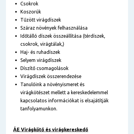
Csokrok
Koszorúk
Tűzött virágdíszek
Száraz növények felhasználása
Időtálló díszek összeállítása (térdíszek,
csokrok, virágtálak,)
Haj- és ruhadíszek
Selyem virágdíszek
Díszítő csomagolások
Virágdíszek összerendezése
Tanulóink a növényismeret és
virágkötészet mellett a kereskedelemmel
kapcsolatos információkat is elsajátítják
tanfolyamunkon.
ÁE Virágkötő és virágkereskedő