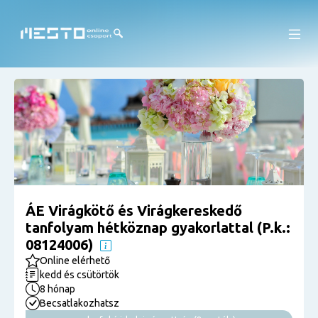
ÁE Virágkötő és Virágkereskedő
tanfolyam hétköznap gyakorlattal (P.k.:
08124006)
Online elérhető
kedd és csütörtök
8 hónap
Becsatlakozhatsz