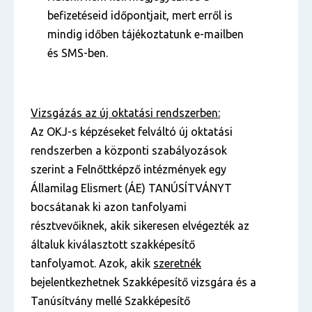
befizetéseid időpontjait, mert erről is
mindig időben tájékoztatunk e-mailben
és SMS-ben.
Vizsgázás az új oktatási rendszerben:
Az OKJ-s képzéseket felváltó új oktatási
rendszerben a központi szabályozások
szerint a Felnőttképző intézmények egy
Államilag Elismert (ÁE) TANÚSÍTVÁNYT
bocsátanak ki azon tanfolyami
résztvevőiknek, akik sikeresen elvégezték az
általuk kiválasztott szakképesítő
tanfolyamot. Azok, akik
szeretnék
bejelentkezhetnek Szakképesítő vizsgára és a
Tanúsítvány mellé Szakképesítő