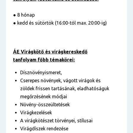
● 8 hónap
● kedd és sütörtök (16:00-tól max. 20:00-ig)
ÁE Virágkötő és virágkereskedő
tanfolyam főbb témakörei:
Dísznövényismeret,
Cserepes növények, vágott virágok és
zöldek frissen tartásának, eladhatóságuk
megőrzésének módjai
Növény-összeültetések
Virágkezelések
A virágkötészet törvényei, stílusai
Virágdíszek rendezése