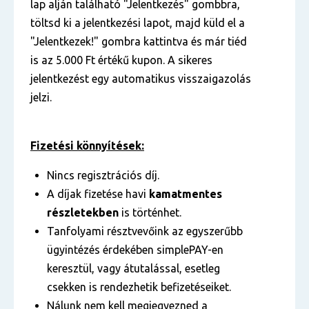
lap alján található "Jelentkezés" gombbra,
töltsd ki a jelentkezési lapot, majd küld el a
"Jelentkezek!" gombra kattintva és már tiéd
is az 5.000 Ft értékű kupon. A sikeres
jelentkezést egy automatikus visszaigazolás
jelzi.
Fizetési könnyítések:
Nincs regisztrációs díj.
A díjak fizetése havi
kamatmentes
részletekben
is történhet.
Tanfolyami résztvevőink az egyszerűbb
ügyintézés érdekében simplePAY-en
keresztül, vagy átutalással, esetleg
csekken is rendezhetik befizetéseiket.
Nálunk nem kell megjegyezned a