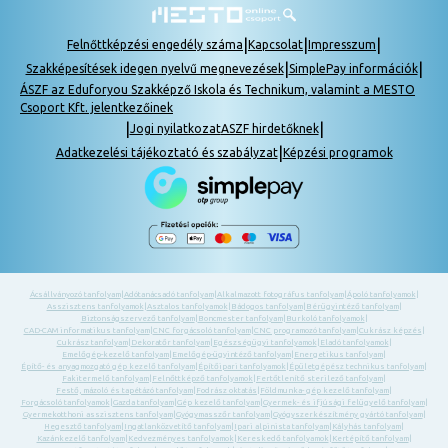
|
|
|
Felnőttképzési engedély száma
Kapcsolat
Impresszum
|
|
Szakképesítések idegen nyelvű megnevezések
SimplePay információk
ÁSZF az Eduforyou Szakképző Iskola és Technikum, valamint a MESTO
Csoport Kft. jelentkezőinek
|
|
Jogi nyilatkozat
ASZF hirdetőknek
|
Adatkezelési tájékoztató és szabályzat
Képzési programok
Ácsállványozó tanfolyam
|
Adótanácsadó tanfolyam
|
Alkalmazott fotográfus tanfolyam
|
Ápoló tanfolyamok
|
Asszisztens tanfolyamok
|
Asztalos tanfolyamok
|
Bádogos tanfolyam
|
Bérügyintéző tanfolyam
|
Biztonságszervező tanfolyam
|
Boncmester tanfolyam
|
Burkoló tanfolyamok
|
CAD-CAM informatikus tanfolyam
|
CNC forgácsoló tanfolyam
|
CNC programozó tanfolyam
|
Cukrász képzés
|
Cukrász tanfolyam
|
Dekoratőr tanfolyam
|
Egészségügyi tanfolyamok
|
Eladó tanfolyamok
|
Emelőgép-kezelő tanfolyam
|
Emelőgép-ügyintéző tanfolyam
|
Energetikus tanfolyam
|
Építő- és anyagmozgató gép kezelő tanfolyam
|
Építőipari tanfolyamok
|
Épületgépész technikus tanfolyam
|
Fakitermelő tanfolyam
|
Felnőttképző tanfolyamok
|
Fertőtlenítő sterilező tanfolyam
|
Festő, mázoló és tapétázó tanfolyam
|
Fodrász oktatás
|
Földmunka- gép kezelő tanfolyam
|
Forgácsoló tanfolyamok
|
Gazda tanfolyam
|
Gép kezelő tanfolyam
|
Gyermek- és ifjúsági felügyelő tanfolyam
|
Gyermekotthoni asszisztens tanfolyam
|
Gyógymasszőr tanfolyam
|
Gyógyszerkészítmény gyártó tanfolyam
|
Hegesztő tanfolyam
|
Ingatlanközvetítő tanfolyam
|
Ipari alpinista tanfolyam
|
Kályhás tanfolyam
|
Kazánkezelő tanfolyam
|
Kedvezményes tanfolyamok
|
Kereskedő tanfolyamok
|
Kertépítő tanfolyam
|