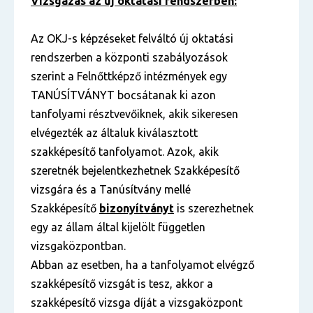
Vizsgázás az új oktatási rendszerben:
Az OKJ-s képzéseket felváltó új oktatási
rendszerben a központi szabályozások
szerint a Felnőttképző intézmények egy
TANÚSÍTVÁNYT bocsátanak ki azon
tanfolyami résztvevőiknek, akik sikeresen
elvégezték az általuk kiválasztott
szakképesítő tanfolyamot. Azok, akik
szeretnék bejelentkezhetnek Szakképesítő
vizsgára és a Tanúsítvány mellé
Szakképesítő
bizonyítványt
is szerezhetnek
egy az állam által kijelölt független
vizsgaközpontban.
Abban az esetben, ha a tanfolyamot elvégző
szakképesítő vizsgát is tesz, akkor a
szakképesítő vizsga díját a vizsgaközpont