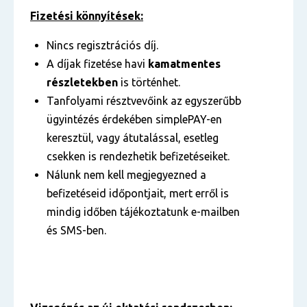
Fizetési könnyítések:
Nincs regisztrációs díj.
A díjak fizetése havi
kamatmentes
részletekben
is történhet.
Tanfolyami résztvevőink az egyszerűbb
ügyintézés érdekében simplePAY-en
keresztül, vagy átutalással, esetleg
csekken is rendezhetik befizetéseiket.
Nálunk nem kell megjegyezned a
befizetéseid időpontjait, mert erről is
mindig időben tájékoztatunk e-mailben
és SMS-ben.