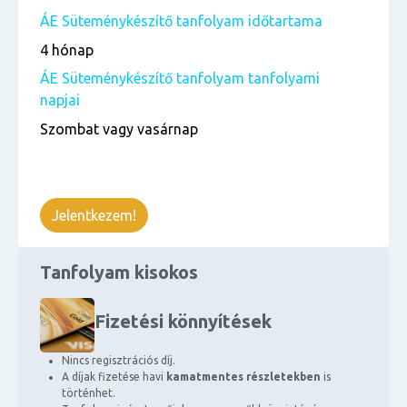
ÁE Süteménykészítő tanfolyam időtartama
4 hónap
ÁE Süteménykészítő tanfolyam tanfolyami
napjai
Szombat vagy vasárnap
Jelentkezem!
Tanfolyam kisokos
Fizetési könnyítések
Nincs regisztrációs díj.
A díjak fizetése havi
kamatmentes részletekben
is
történhet.