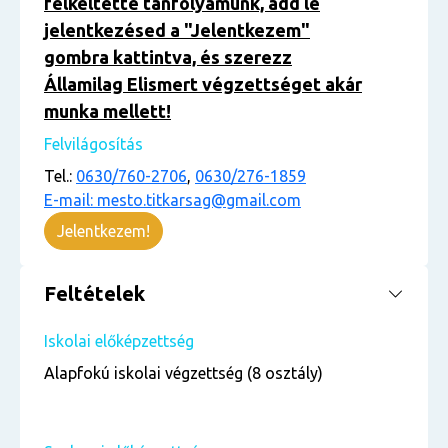
felkeltette tanfolyamunk, add le
jelentkezésed a "Jelentkezem"
gombra kattintva, és szerezz
Államilag Elismert végzettséget akár
munka mellett!
Felvilágosítás
Tel.:
0630/760-2706
,
0630/276-1859
E-mail: mesto.titkarsag@gmail.com
Jelentkezem!
Feltételek
Iskolai előképzettség
Alapfokú iskolai végzettség (8 osztály)