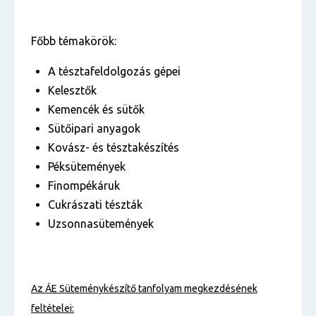
Főbb témakörök:
A tésztafeldolgozás gépei
Kelesztők
Kemencék és sütők
Sütőipari anyagok
Kovász- és tésztakészítés
Péksütemények
Finompékáruk
Cukrászati tészták
Uzsonnasütemények
Az ÁE
Süteménykészítő
tanfolyam
megkezdésének
feltételei: