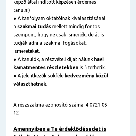
képző által indított képzésen érdemes
tanulni)
● A tanfolyam oktatóinak kiválasztásánál
a
szakmai tudás
mellett mindig fontos
szempont, hogy ne csak ismerjék, de át is
tudják adni a szakmai fogásokat,
ismereteket.
● A tanulók, a részvételi díjat nálunk
havi
kamatmentes részletekben
is fizethetik.
● A jelentkezők sokféle
kedvezmény közül
választhatnak
.
A részszakma azonosító száma: 4 0721 05
12
Amennyiben a Te érdeklődésedet is