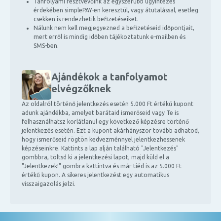
Tanfolyami résztvevőink az egyszerűbb ügyintézés
érdekében simplePAY-en keresztül, vagy átutalással, esetleg
csekken is rendezhetik befizetéseiket.
Nálunk nem kell megjegyezned a befizetéseid időpontjait,
mert erről is mindig időben tájékoztatunk e-mailben és
SMS-ben.
Ajándékok a tanfolyamot
elvégzőknek
Az oldalról történő jelentkezés esetén 5.000 Ft értékű kupont
adunk ajándékba, amelyet barátaid ismerőseid vagy Te is
felhasználhatsz korlátlanul egy következő képzésre történő
jelentkezés esetén. Ezt a kupont akárhányszor tovább adhatod,
hogy ismerőseid rögtön kedvezménnyel jelentkezhessenek
képzéseinkre. Kattints a lap alján található "Jelentkezés"
gombbra, töltsd ki a jelentkezési lapot, majd küld el a
"Jelentkezek!" gombra kattintva és már tiéd is az 5.000 Ft
értékű kupon. A sikeres jelentkezést egy automatikus
visszaigazolás jelzi.