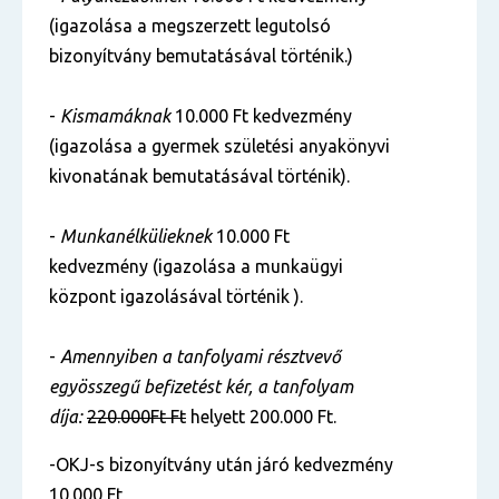
(igazolása a megszerzett legutolsó
bizonyítvány bemutatásával történik.)
-
Kismamáknak
10.000 Ft kedvezmény
(igazolása a gyermek születési anyakönyvi
kivonatának bemutatásával történik).
-
Munkanélkülieknek
10.000 Ft
kedvezmény (igazolása a munkaügyi
központ igazolásával történik ).
-
Amennyiben a tanfolyami résztvevő
egyösszegű befizetést kér, a tanfolyam
díja:
220.000Ft Ft
helyett 200.000 Ft.
-OKJ-s bizonyítvány után járó kedvezmény
10.000 Ft