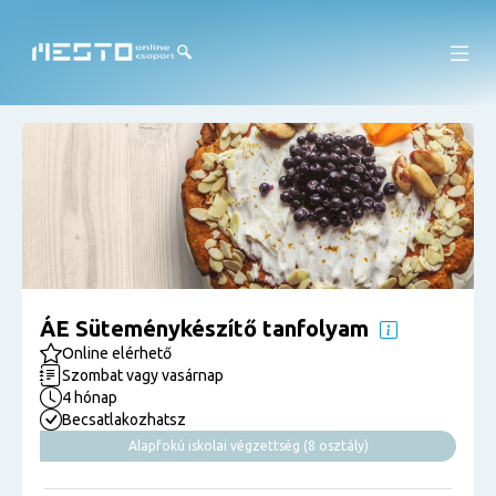
ÁE Süteménykészítő tanfolyam
Online elérhető
Szombat vagy vasárnap
4 hónap
Becsatlakozhatsz
Alapfokú iskolai végzettség (8 osztály)