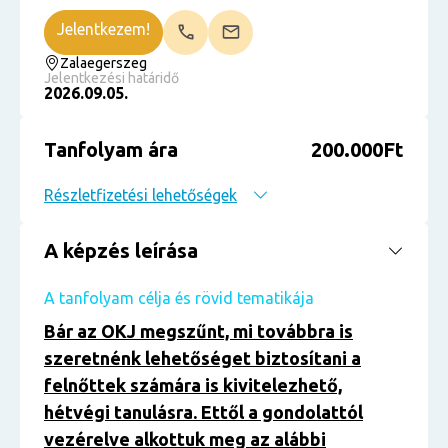
Jelentkezem!
Zalaegerszeg
Jelentkezési határidő
2026.09.05.
Tanfolyam ára
200.000Ft
Részletfizetési lehetőségek
A képzés leírása
A tanfolyam célja és rövid tematikája
Bár az OKJ megszűnt, mi továbbra is
szeretnénk lehetőséget biztosítani a
felnőttek számára is kivitelezhető,
hétvégi tanulásra. Ettől a gondolattól
vezérelve alkottuk meg az alábbi