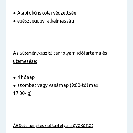
● Alapfokú iskolai végzettség
● egészségügyi alkalmasság
Az
tanfolyam
időtartama és
Süteménykészítő
ütemezése:
● 4 hónap
● szombat vagy vasárnap (9:00-tól max.
17:00-ig)
gyakorlat
:
ÁE
Süteménykészítő
tanfolyami