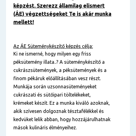
képzést. Szerezz államilag elismert
(ÁE) végzettségeket Te is akár munka
mellett!
Az ÁE
Süteménykészítő képzés célja:
Ki ne ismerné, hogy milyen egy friss
péksütemény illata..? A süteménykészítő a
cukrászsütemények, a péksütemények és a
finom pékáruk előállításában vesz részt.
Munkája során uzsonnasüteményeket
cukrászati és sütőipari töltelékeket,
krémeket készít. Ez a munka kiváló azoknak,
akik szívesen dolgoznak tésztafélékkel és
kedvüket lelik abban, hogy hozzájárulhatnak
mások kulináris élményeihez.