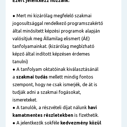
Ezért jelentkezz hozzánk:
● Mert mi kizárólag megfelelő szakmai
jogosultsággal rendelkező programszakértő
által minősített képzési programok alapján
valósítjuk meg Államilag elismert (ÁE)
tanfolyamainkat. (kizárólag megbízható
képző által indított képzésen érdemes
tanulni)
● A tanfolyam oktatóinak kiválasztásánál
a
szakmai tudás
mellett mindig fontos
szempont, hogy ne csak ismerjék, de át is
tudják adni a szakmai fogásokat,
ismereteket.
● A tanulók, a részvételi díjat nálunk
havi
kamatmentes részletekben
is fizethetik.
● A jelentkezők sokféle
kedvezmény közül