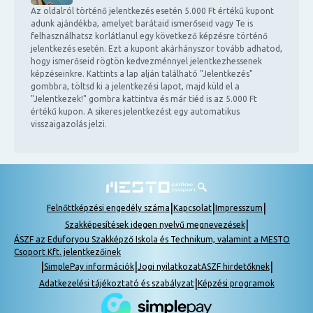
Az oldalról történő jelentkezés esetén 5.000 Ft értékű kupont
adunk ajándékba, amelyet barátaid ismerőseid vagy Te is
felhasználhatsz korlátlanul egy következő képzésre történő
jelentkezés esetén. Ezt a kupont akárhányszor tovább adhatod,
hogy ismerőseid rögtön kedvezménnyel jelentkezhessenek
képzéseinkre. Kattints a lap alján található "Jelentkezés"
gombbra, töltsd ki a jelentkezési lapot, majd küld el a
"Jelentkezek!" gombra kattintva és már tiéd is az 5.000 Ft
értékű kupon. A sikeres jelentkezést egy automatikus
visszaigazolás jelzi.
|
|
|
Felnőttképzési engedély száma
Kapcsolat
Impresszum
|
Szakképesítések idegen nyelvű megnevezések
ÁSZF az Eduforyou Szakképző Iskola és Technikum, valamint a MESTO
Csoport Kft. jelentkezőinek
|
|
|
SimplePay információk
Jogi nyilatkozat
ASZF hirdetőknek
|
Adatkezelési tájékoztató és szabályzat
Képzési programok