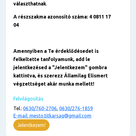
választhatnak
.
A részszakma azonosító száma: 4 0811 17
04
Amennyiben a Te érdeklődésedet is
felkeltette tanfolyamunk, add le
jelentkezésed a "Jelentkezem" gombra
kattintva, és szerezz Államilag Elismert
végzettséget akár munka mellett!
Felvilágosítás
Tel.:
0630/760-2706
,
0630/276-1859
E-mail: mesto.titkarsag@gmail.com
Jelentkezem!