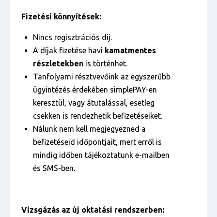
Fizetési könnyítések:
Nincs regisztrációs díj.
A díjak fizetése havi
kamatmentes
részletekben
is történhet.
Tanfolyami résztvevőink az egyszerűbb
ügyintézés érdekében simplePAY-en
keresztül, vagy átutalással, esetleg
csekken is rendezhetik befizetéseiket.
Nálunk nem kell megjegyezned a
befizetéseid időpontjait, mert erről is
mindig időben tájékoztatunk e-mailben
és SMS-ben.
Vizsgázás az új oktatási rendszerben: