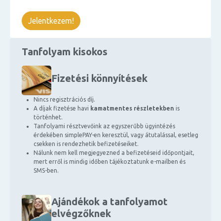
Jelentkezem!
Tanfolyam kisokos
Fizetési könnyítések
Nincs regisztrációs díj.
A díjak fizetése havi
kamatmentes részletekben
is
történhet.
Tanfolyami résztvevőink az egyszerűbb ügyintézés
érdekében simplePAY-en keresztül, vagy átutalással, esetleg
csekken is rendezhetik befizetéseiket.
Nálunk nem kell megjegyezned a befizetéseid időpontjait,
mert erről is mindig időben tájékoztatunk e-mailben és
SMS-ben.
Ajándékok a tanfolyamot
elvégzőknek