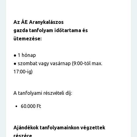
Az ÁE Aranykalászos
gazda tanfolyam időtartama és
ütemezése:
● 1 hónap
● szombat vagy vasárnap (9:00-tól max.
17:00-ig)
A tanfolyami részvételi díj:
60.000 Ft
Ajándékok tanfolyamainkon végzettek
részére