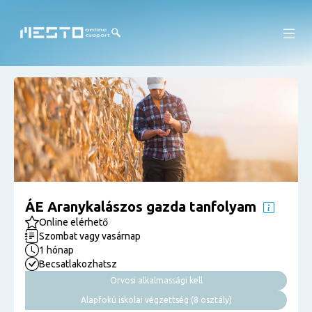
ÁE Aranykalászos gazda tanfolyam
Online elérhető
Szombat vagy vasárnap
1 hónap
Becsatlakozhatsz
Orvosi alkalmassági kell
Alapfokú iskolai végzettség (8 osztály)