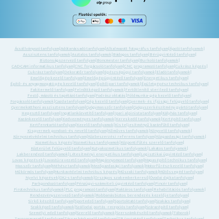
Ácsállványozó tanfolyam
|
Adótanácsadó tanfolyam
|
Alkalmazott fotográfus tanfolyam
|
Ápoló tanfolyamok
|
Asszisztens tanfolyamok
|
Asztalos tanfolyamok
|
Bádogos tanfolyam
|
Bérügyintéző tanfolyam
|
Biztonságszervező tanfolyam
|
Boncmester tanfolyam
|
Burkoló tanfolyamok
|
CAD-CAM informatikus tanfolyam
|
CNC forgácsoló tanfolyam
|
CNC programozó tanfolyam
|
Cukrász képzés
|
Cukrász tanfolyam
|
Dekoratőr tanfolyam
|
Egészségügyi tanfolyamok
|
Eladó tanfolyamok
|
Emelőgép-kezelő tanfolyam
|
Emelőgép-ügyintéző tanfolyam
|
Energetikus tanfolyam
|
Építő- és anyagmozgató gép kezelő tanfolyam
|
Építőipari tanfolyamok
|
Épületgépész technikus tanfolyam
|
Fakitermelő tanfolyam
|
Felnőttképző tanfolyamok
|
Fertőtlenítő sterilező tanfolyam
|
Festő, mázoló és tapétázó tanfolyam
|
Fodrász oktatás
|
Földmunka- gép kezelő tanfolyam
|
Forgácsoló tanfolyamok
|
Gazda tanfolyam
|
Gép kezelő tanfolyam
|
Gyermek- és ifjúsági felügyelő tanfolyam
|
Gyermekotthoni asszisztens tanfolyam
|
Gyógymasszőr tanfolyam
|
Gyógyszerkészítmény gyártó tanfolyam
|
Hegesztő tanfolyam
|
Ingatlanközvetítő tanfolyam
|
Ipari alpinista tanfolyam
|
Kályhás tanfolyam
|
Kazánkezelő tanfolyam
|
Kedvezményes tanfolyamok
|
Kereskedő tanfolyamok
|
Kertépítő tanfolyam
|
Kertfenntartó tanfolyam
|
Kezelő tanfolyamok
|
Kis teljesítményű kazánfűtő tanfolyam
|
Kisgyermek gondozó -és nevelő tanfolyam
|
Kőműves tanfolyamok
|
Könyvelő tanfolyamok
|
Környezetvédelmi technikus tanfolyam
|
Közbeszerzési referens tanfolyam
|
Közgazdasági tanfolyamok
|
Kozmetikus képzés
|
Kozmetikus tanfolyamok
|
Központifűtés szerelő tanfolyam
|
Közterület felügyelő tanfolyam
|
Kutyakozmetikus tanfolyamok
|
Lakatos tanfolyamok
|
Lakberendező tanfolyamok
|
Létesítményi energetikus tanfolyam
|
Logisztikai ügyintéző tanfolyam
|
Lovas képzések
|
Lovastúra vezető tanfolyam
|
Magánnyomozó tanfolyam
|
Magasépítő technikus tanfolyam
|
Masszőr tanfolyam
|
Méhész tanfolyamok
|
Mezőgazdasági tanfolyamok
|
Motorfűrész-kezelő tanfolyam
|
Műkörmös tanfolyam
|
Munkavédelmi technikus képzés
|
Műszaki tanfolyamok
|
Műtőssegéd tanfolyam
|
Nyelvi képzések
|
OKJ-s tanfolyamok
|
Országos szakemberkereső
|
Óvodai dajka tanfolyam
|
Parkgondozó tanfolyam
|
Pénzügyi-számviteli ügyintéző tanfolyam
|
Pincér tanfolyam
|
Pirotechnikus tanfolyamok
|
PLC programozó tanfolyam
|
Raktáros tanfolyam
|
Rehabilitációs tanfolyamok
|
Rendezvényszervező tanfolyamok
|
Robbanásbiztos berendezés kezelője tanfolyam
|
Sírkő készítő tanfolyam
|
Sportedző tanfolyam
|
Sportoktató tanfolyam
|
Szakács tanfolyam
|
Szakképző tanfolyamok
|
Szállodai portás -recepciós tanfolyam
|
Szárazépítő tanfolyam
|
Személyi edző tanfolyam
|
Szerelő tanfolyamok
|
Szerszámkészítő tanfolyamok
|
Táborok
|
Targoncavezető tanfolyam
|
Társasházkezelő tanfolyam
|
TB ügyintéző tanfolyam
|
Technikus tanfolyam
|