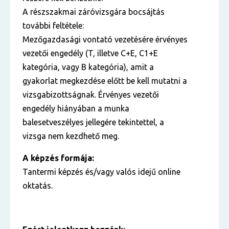
A részszakmai záróvizsgára bocsájtás
további feltétele:
Mezőgazdasági vontató vezetésére érvényes
vezetői engedély (T, illetve C+E, C1+E
kategória, vagy B kategória), amit a
gyakorlat megkezdése előtt be kell mutatni a
vizsgabizottságnak. Érvényes vezetői
engedély hiányában a munka
balesetveszélyes jellegére tekintettel, a
vizsga nem kezdhető meg.
A képzés formája:
Tantermi képzés és/vagy valós idejű online
oktatás.