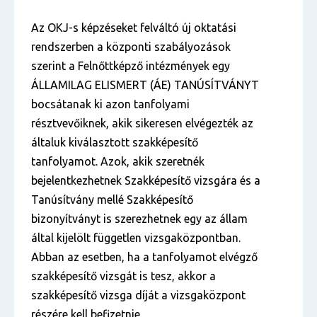
Az OKJ-s képzéseket felváltó új oktatási
rendszerben a központi szabályozások
szerint a Felnőttképző intézmények egy
ÁLLAMILAG ELISMERT (ÁE) TANÚSÍTVÁNYT
bocsátanak ki azon tanfolyami
résztvevőiknek, akik sikeresen elvégezték az
általuk kiválasztott szakképesítő
tanfolyamot. Azok, akik szeretnék
bejelentkezhetnek Szakképesítő vizsgára és a
Tanúsítvány mellé Szakképesítő
bizonyítványt is szerezhetnek egy az állam
által kijelölt független vizsgaközpontban.
Abban az esetben, ha a tanfolyamot elvégző
szakképesítő vizsgát is tesz, akkor a
szakképesítő vizsga díját a vizsgaközpont
részére kell befizetnie.