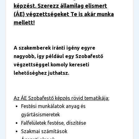
képzést. Szerezz államilag elismert
(ÁE) végzettségeket Te is akár munka
mellett!
A szakemberek iránti igény egyre
nagyobb, így például egy Szobafestő
végzettséggel komoly kereseti
lehetőséghez juthatsz.
Az ÁE Szobafestő képzés rövid tematikája:
Festési munkálatok anyag és
gyártásismeretek
Falfelületek festése, díszítése
Szakmai számítások