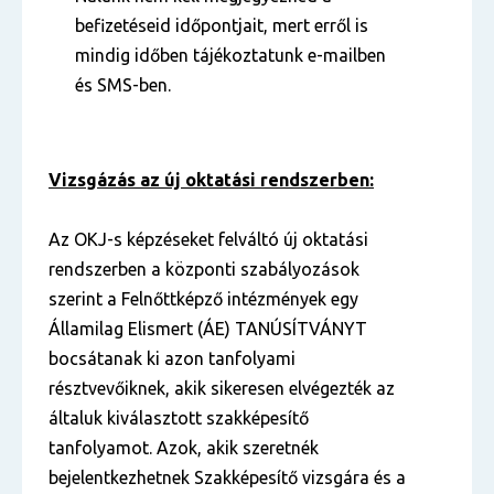
befizetéseid időpontjait, mert erről is
mindig időben tájékoztatunk e-mailben
és SMS-ben.
Vizsgázás az új oktatási rendszerben:
Az OKJ-s képzéseket felváltó új oktatási
rendszerben a központi szabályozások
szerint a Felnőttképző intézmények egy
Államilag Elismert (ÁE) TANÚSÍTVÁNYT
bocsátanak ki azon tanfolyami
résztvevőiknek, akik sikeresen elvégezték az
általuk kiválasztott szakképesítő
tanfolyamot. Azok, akik szeretnék
bejelentkezhetnek Szakképesítő vizsgára és a