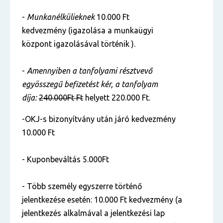
-
Munkanélkülieknek
10.000 Ft
kedvezmény (igazolása a munkaügyi
központ igazolásával történik ).
-
Amennyiben a tanfolyami résztvevő
egyösszegű befizetést kér, a tanfolyam
díja:
240.000Ft Ft
helyett 220.000 Ft.
-OKJ-s bizonyítvány után járó kedvezmény
10.000 Ft
- Kuponbeváltás 5.000Ft
- Több személy egyszerre történő
jelentkezése esetén: 10.000 Ft kedvezmény (a
jelentkezés alkalmával a jelentkezési lap