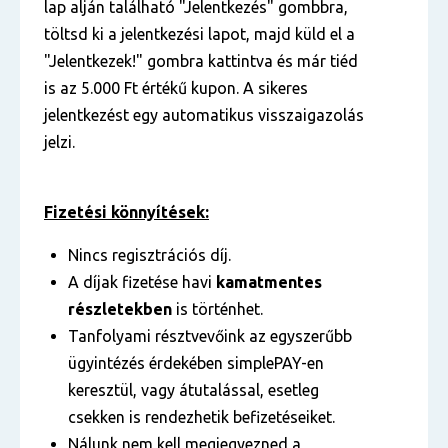
lap alján található "Jelentkezés" gombbra,
töltsd ki a jelentkezési lapot, majd küld el a
"Jelentkezek!" gombra kattintva és már tiéd
is az 5.000 Ft értékű kupon. A sikeres
jelentkezést egy automatikus visszaigazolás
jelzi.
Fizetési könnyítések:
Nincs regisztrációs díj.
A díjak fizetése havi
kamatmentes
részletekben
is történhet.
Tanfolyami résztvevőink az egyszerűbb
ügyintézés érdekében simplePAY-en
keresztül, vagy átutalással, esetleg
csekken is rendezhetik befizetéseiket.
Nálunk nem kell megjegyezned a