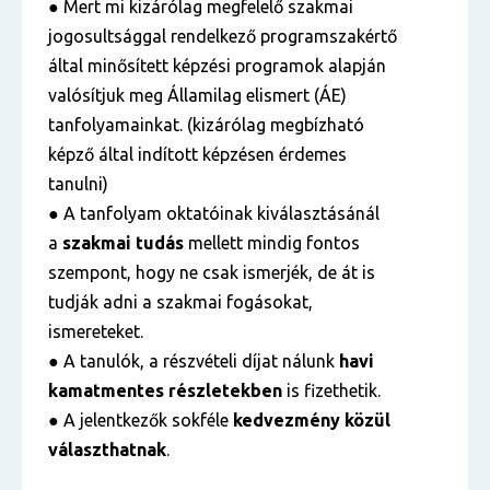
● Mert mi kizárólag megfelelő szakmai
jogosultsággal rendelkező programszakértő
által minősített képzési programok alapján
valósítjuk meg Államilag elismert (ÁE)
tanfolyamainkat. (kizárólag megbízható
képző által indított képzésen érdemes
tanulni)
● A tanfolyam oktatóinak kiválasztásánál
a
szakmai tudás
mellett mindig fontos
szempont, hogy ne csak ismerjék, de át is
tudják adni a szakmai fogásokat,
ismereteket.
● A tanulók, a részvételi díjat nálunk
havi
kamatmentes részletekben
is fizethetik.
● A jelentkezők sokféle
kedvezmény közül
választhatnak
.