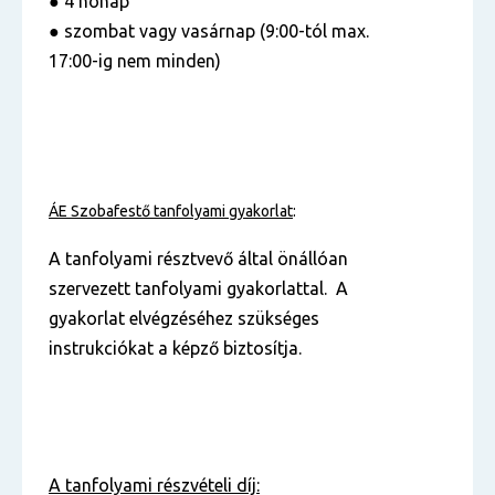
● 4 hónap
● szombat vagy vasárnap (9:00-tól max.
17:00-ig nem minden)
ÁE Szobafestő tanfolyami gyakorlat
:
A tanfolyami résztvevő által önállóan
szervezett tanfolyami gyakorlattal. A
gyakorlat elvégzéséhez szükséges
instrukciókat a képző biztosítja.
A tanfolyami részvételi díj: