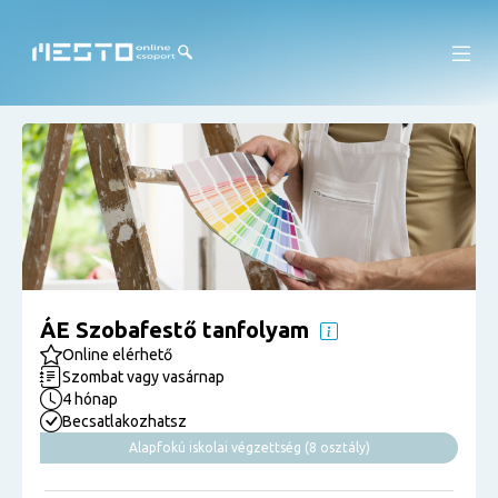
ÁE Szobafestő tanfolyam
Online elérhető
Szombat vagy vasárnap
4 hónap
Becsatlakozhatsz
Alapfokú iskolai végzettség (8 osztály)