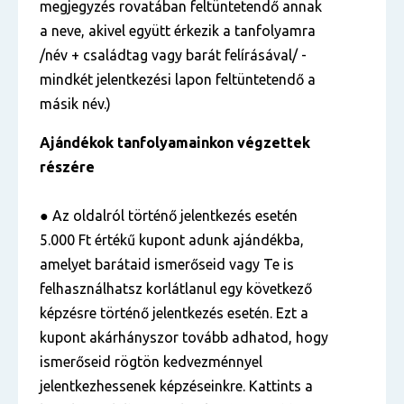
megjegyzés rovatában feltüntetendő annak
a neve, akivel együtt érkezik a tanfolyamra
/név + családtag vagy barát felírásával/ -
mindkét jelentkezési lapon feltüntetendő a
másik név.)
Ajándékok tanfolyamainkon végzettek
részére
● Az oldalról történő jelentkezés esetén
5.000 Ft értékű kupont adunk ajándékba,
amelyet barátaid ismerőseid vagy Te is
felhasználhatsz korlátlanul egy következő
képzésre történő jelentkezés esetén. Ezt a
kupont akárhányszor tovább adhatod, hogy
ismerőseid rögtön kedvezménnyel
jelentkezhessenek képzéseinkre. Kattints a