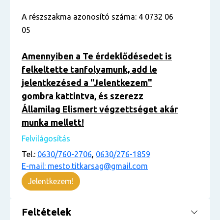
A részszakma azonosító száma: 4 0732 06
05
Amennyiben a Te érdeklődésedet is
felkeltette tanfolyamunk, add le
jelentkezésed a "Jelentkezem"
gombra kattintva, és szerezz
Államilag Elismert végzettséget akár
munka mellett!
Felvilágosítás
Tel.:
0630/760-2706
,
0630/276-1859
E-mail: mesto.titkarsag@gmail.com
Jelentkezem!
Feltételek