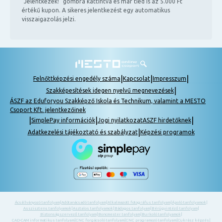
"Jelentkezek!" gombra kattintva és már tiéd is az 5.000 Ft
értékű kupon. A sikeres jelentkezést egy automatikus
visszaigazolás jelzi.
|
|
|
Felnőttképzési engedély száma
Kapcsolat
Impresszum
|
Szakképesítések idegen nyelvű megnevezések
ÁSZF az Eduforyou Szakképző Iskola és Technikum, valamint a MESTO
Csoport Kft. jelentkezőinek
|
|
|
SimplePay információk
Jogi nyilatkozat
ASZF hirdetőknek
|
Adatkezelési tájékoztató és szabályzat
Képzési programok
Ácsállványozó tanfolyam
|
Adótanácsadó tanfolyam
|
Alkalmazott fotográfus tanfolyam
|
Ápoló tanfolyamok
|
Asszisztens tanfolyamok
|
Asztalos tanfolyamok
|
Bádogos tanfolyam
|
Bérügyintéző tanfolyam
|
Biztonságszervező tanfolyam
|
Boncmester tanfolyam
|
Burkoló tanfolyamok
|
CAD-CAM informatikus tanfolyam
|
CNC forgácsoló tanfolyam
|
CNC programozó tanfolyam
|
Cukrász képzés
|