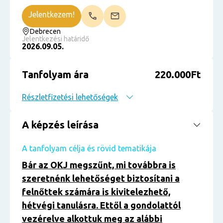
Jelentkezem!
Debrecen
Jelentkezési határidő
2026.09.05.
Tanfolyam ára
220.000Ft
Részletfizetési lehetőségek
A képzés leírása
A tanfolyam célja és rövid tematikája
Bár az OKJ megszűnt, mi továbbra is
szeretnénk lehetőséget biztosítani a
felnőttek számára is kivitelezhető,
hétvégi tanulásra. Ettől a gondolattól
vezérelve alkottuk meg az alábbi