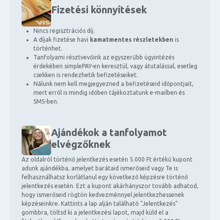
Fizetési könnyítések
Nincs regisztrációs díj.
A díjak fizetése havi
kamatmentes részletekben
is
történhet.
Tanfolyami résztvevőink az egyszerűbb ügyintézés
érdekében simplePAY-en keresztül, vagy átutalással, esetleg
csekken is rendezhetik befizetéseiket.
Nálunk nem kell megjegyezned a befizetéseid időpontjait,
mert erről is mindig időben tájékoztatunk e-mailben és
SMS-ben.
Ajándékok a tanfolyamot
elvégzőknek
Az oldalról történő jelentkezés esetén 5.000 Ft értékű kupont
adunk ajándékba, amelyet barátaid ismerőseid vagy Te is
felhasználhatsz korlátlanul egy következő képzésre történő
jelentkezés esetén. Ezt a kupont akárhányszor tovább adhatod,
hogy ismerőseid rögtön kedvezménnyel jelentkezhessenek
képzéseinkre. Kattints a lap alján található "Jelentkezés"
gombbra, töltsd ki a jelentkezési lapot, majd küld el a