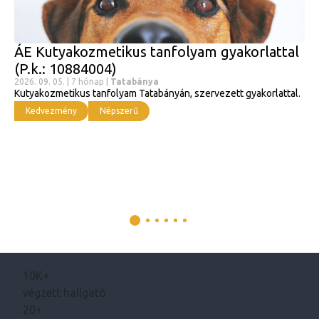
ÁE Kutyakozmetikus tanfolyam gyakorlattal
(P.k.: 10884004)
2026. 09. 05. | 7 hónap |
Tatabánya
Kutyakozmetikus tanfolyam Tatabányán, szervezett gyakorlattal.
Kedvezmény
Népszerű
10K+
végzett hallgató
20+