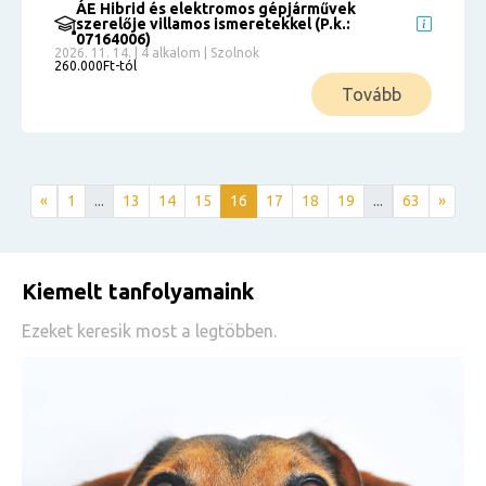
ÁE Hibrid és elektromos gépjárművek
szerelője villamos ismeretekkel (P.k.:
07164006)
2026. 11. 14. | 4 alkalom | Szolnok
260.000Ft-tól
Tovább
«
1
...
13
14
15
16
17
18
19
...
63
»
Kiemelt tanfolyamaink
Ezeket keresik most a legtöbben.