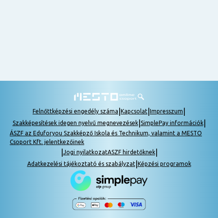
tudok
részt
venni, be
lehet
pótolni a
tananyagot.
|
|
|
Felnőttképzési engedély száma
Kapcsolat
Impresszum
|
|
Szakképesítések idegen nyelvű megnevezések
SimplePay információk
ÁSZF az Eduforyou Szakképző Iskola és Technikum, valamint a MESTO
Csoport Kft. jelentkezőinek
|
|
Jogi nyilatkozat
ASZF hirdetőknek
|
Adatkezelési tájékoztató és szabályzat
Képzési programok