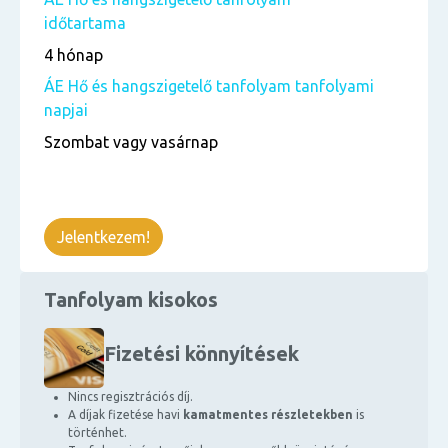
időtartama
4 hónap
ÁE Hő és hangszigetelő tanfolyam tanfolyami
napjai
Szombat vagy vasárnap
Jelentkezem!
Tanfolyam kisokos
Fizetési könnyítések
Nincs regisztrációs díj.
A díjak fizetése havi
kamatmentes részletekben
is
történhet.