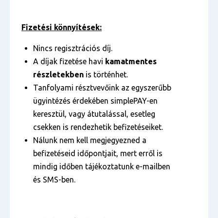
Fizetési könnyítések:
Nincs regisztrációs díj.
A díjak fizetése havi
kamatmentes
részletekben
is történhet.
Tanfolyami résztvevőink az egyszerűbb
ügyintézés érdekében simplePAY-en
keresztül, vagy átutalással, esetleg
csekken is rendezhetik befizetéseiket.
Nálunk nem kell megjegyezned a
befizetéseid időpontjait, mert erről is
mindig időben tájékoztatunk e-mailben
és SMS-ben.