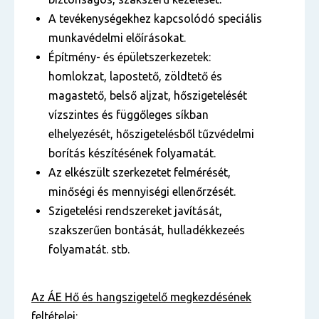
A tevékenységekhez kapcsolódó speciális
munkavédelmi előírásokat.
Építmény- és épületszerkezetek:
homlokzat, lapostető, zöldtető és
magastető, belső aljzat, hőszigetelését
vízszintes és függőleges síkban
elhelyezését, hőszigetelésből tűzvédelmi
borítás készítésének folyamatát.
Az elkészült szerkezetet felmérését,
minőségi és mennyiségi ellenőrzését.
Szigetelési rendszereket javítását,
szakszerűen bontását, hulladékkezeés
folyamatát. stb.
Az ÁE Hő és hangszigetelő
megkezdésének
feltételei: