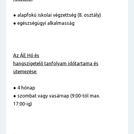
● alapfokú iskolai végzettség (8. osztály)
● egészségügyi alkalmasság
Az ÁE Hő és
hangszigetelő tanfolyam
időtartama és
ütemezése:
● 4 hónap
● szombat vagy vasárnap (9:00-tól max.
17:00-ig)