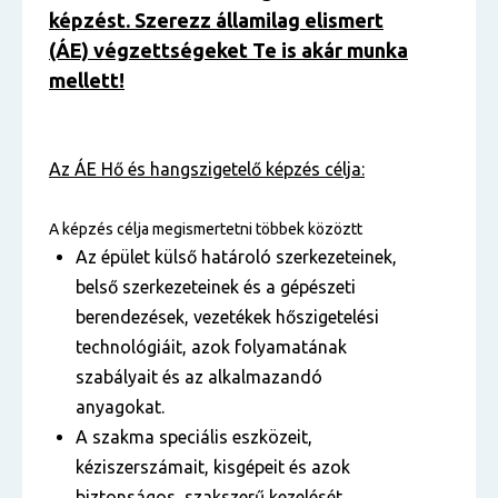
képzést. Szerezz államilag elismert
(ÁE) végzettségeket Te is akár munka
mellett!
Az ÁE Hő és hangszigetelő képzés célja:
A képzés célja megismertetni többek közöztt
Az épület külső határoló szerkezeteinek,
belső szerkezeteinek és a gépészeti
berendezések, vezetékek hőszigetelési
technológiáit, azok folyamatának
szabályait és az alkalmazandó
anyagokat.
A szakma speciális eszközeit,
kéziszerszámait, kisgépeit és azok
biztonságos, szakszerű kezelését.