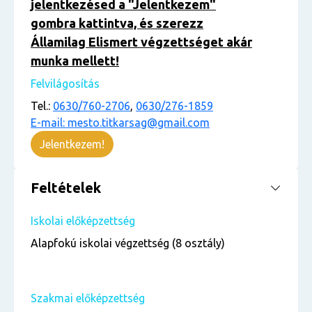
jelentkezésed a "Jelentkezem"
gombra kattintva, és szerezz
Államilag Elismert végzettséget akár
munka mellett!
Felvilágosítás
Tel.:
0630/760-2706
,
0630/276-1859
E-mail: mesto.titkarsag@gmail.com
Jelentkezem!
Feltételek
Iskolai előképzettség
Alapfokú iskolai végzettség (8 osztály)
Szakmai előképzettség