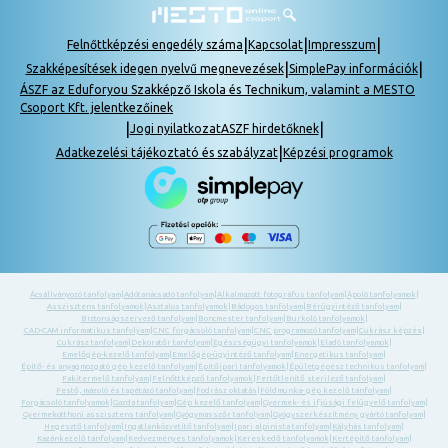
|
|
|
Felnőttképzési engedély száma
Kapcsolat
Impresszum
|
|
Szakképesítések idegen nyelvű megnevezések
SimplePay információk
ÁSZF az Eduforyou Szakképző Iskola és Technikum, valamint a MESTO
Csoport Kft. jelentkezőinek
|
|
Jogi nyilatkozat
ASZF hirdetőknek
|
Adatkezelési tájékoztató és szabályzat
Képzési programok
Ácsállványozó tanfolyam
|
Adótanácsadó tanfolyam
|
Alkalmazott fotográfus tanfolyam
|
Ápoló tanfolyamok
|
Asszisztens tanfolyamok
|
Asztalos tanfolyamok
|
Bádogos tanfolyam
|
Bérügyintéző tanfolyam
|
Biztonságszervező tanfolyam
|
Boncmester tanfolyam
|
Burkoló tanfolyamok
|
CAD-CAM informatikus tanfolyam
|
CNC forgácsoló tanfolyam
|
CNC programozó tanfolyam
|
Cukrász képzés
|
Cukrász tanfolyam
|
Dekoratőr tanfolyam
|
Egészségügyi tanfolyamok
|
Eladó tanfolyamok
|
Emelőgép-kezelő tanfolyam
|
Emelőgép-ügyintéző tanfolyam
|
Energetikus tanfolyam
|
Építő- és anyagmozgató gép kezelő tanfolyam
|
Építőipari tanfolyamok
|
Épületgépész technikus tanfolyam
|
Fakitermelő tanfolyam
|
Felnőttképző tanfolyamok
|
Fertőtlenítő sterilező tanfolyam
|
Festő, mázoló és tapétázó tanfolyam
|
Fodrász oktatás
|
Földmunka- gép kezelő tanfolyam
|
Forgácsoló tanfolyamok
|
Gazda tanfolyam
|
Gép kezelő tanfolyam
|
Gyermek- és ifjúsági felügyelő tanfolyam
|
Gyermekotthoni asszisztens tanfolyam
|
Gyógymasszőr tanfolyam
|
Gyógyszerkészítmény gyártó tanfolyam
|
Hegesztő tanfolyam
|
Ingatlanközvetítő tanfolyam
|
Ipari alpinista tanfolyam
|
Kályhás tanfolyam
|
Kazánkezelő tanfolyam
|
Kedvezményes tanfolyamok
|
Kereskedő tanfolyamok
|
Kertépítő tanfolyam
|