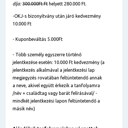
díja:
300.000Ft Ft
helyett 280.000 Ft.
-OKJ-s bizonyítvány után járó kedvezmény
10.000 Ft
- Kuponbeváltás 5.000Ft
- Több személy egyszerre történő
jelentkezése esetén: 10.000 Ft kedvezmény (a
jelentkezés alkalmával a jelentkezési lap
megjegyzés rovatában feltüntetendő annak
a neve, akivel együtt érkezik a tanfolyamra
/név + családtag vagy barát felírásával/ -
mindkét jelentkezési lapon feltüntetendő a
másik név.)