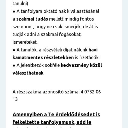
tanulni)
● A tanfolyam oktatóinak kiválasztásánál
a
szakmai tudás
mellett mindig fontos
szempont, hogy ne csak ismerjék, de át is
tudják adni a szakmai fogásokat,
ismereteket.
● A tanulók, a részvételi díjat nálunk
havi
kamatmentes részletekben
is fizethetik.
● A jelentkezők sokféle
kedvezmény közül
választhatnak
.
A részszakma azonosító száma: 4 0732 06
13
Amennyiben a Te érdeklődésedet is
felkeltette tanfolyamunk, add le