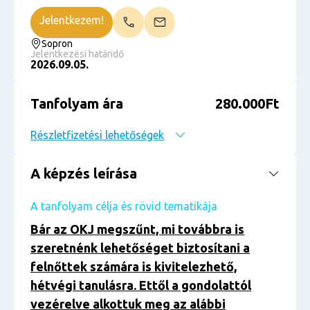
Jelentkezem!
Sopron
Jelentkezési határidő
2026.09.05.
Tanfolyam ára
280.000Ft
Részletfizetési lehetőségek
A képzés leírása
A tanfolyam célja és rövid tematikája
Bár az OKJ megszűnt, mi továbbra is
szeretnénk lehetőséget biztosítani a
felnőttek számára is kivitelezhető,
hétvégi tanulásra. Ettől a gondolattól
vezérelve alkottuk meg az alábbi