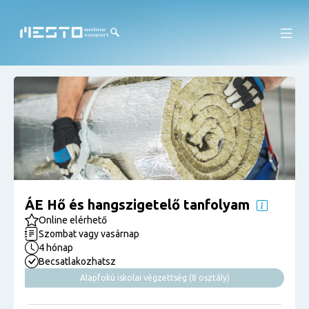
ÁE Hő és hangszigetelő tanfolyam
Online elérhető
Szombat vagy vasárnap
4 hónap
Becsatlakozhatsz
Alapfokú iskolai végzettség (8 osztály)