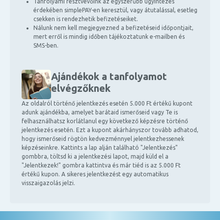
Tanfolyami résztvevőink az egyszerűbb ügyintézés
érdekében simplePAY-en keresztül, vagy átutalással, esetleg
csekken is rendezhetik befizetéseiket.
Nálunk nem kell megjegyezned a befizetéseid időpontjait,
mert erről is mindig időben tájékoztatunk e-mailben és
SMS-ben.
Ajándékok a tanfolyamot
elvégzőknek
Az oldalról történő jelentkezés esetén 5.000 Ft értékű kupont
adunk ajándékba, amelyet barátaid ismerőseid vagy Te is
felhasználhatsz korlátlanul egy következő képzésre történő
jelentkezés esetén. Ezt a kupont akárhányszor tovább adhatod,
hogy ismerőseid rögtön kedvezménnyel jelentkezhessenek
képzéseinkre. Kattints a lap alján található "Jelentkezés"
gombbra, töltsd ki a jelentkezési lapot, majd küld el a
"Jelentkezek!" gombra kattintva és már tiéd is az 5.000 Ft
értékű kupon. A sikeres jelentkezést egy automatikus
visszaigazolás jelzi.