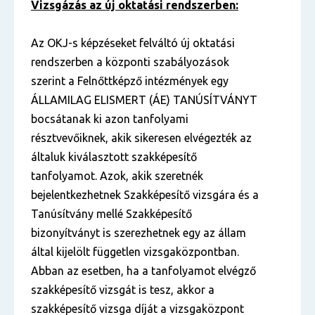
Vizsgázás az új oktatási rendszerben:
Az OKJ-s képzéseket felváltó új oktatási
rendszerben a központi szabályozások
szerint a Felnőttképző intézmények egy
ÁLLAMILAG ELISMERT (ÁE) TANÚSÍTVÁNYT
bocsátanak ki azon tanfolyami
résztvevőiknek, akik sikeresen elvégezték az
általuk kiválasztott szakképesítő
tanfolyamot. Azok, akik szeretnék
bejelentkezhetnek Szakképesítő vizsgára és a
Tanúsítvány mellé Szakképesítő
bizonyítványt is szerezhetnek egy az állam
által kijelölt független vizsgaközpontban.
Abban az esetben, ha a tanfolyamot elvégző
szakképesítő vizsgát is tesz, akkor a
szakképesítő vizsga díját a vizsgaközpont