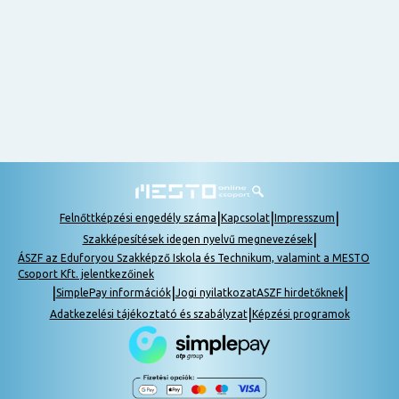
nem
tudok
részt
venni, be
lehet
pótolni a
tananyagot.
|
|
|
Felnőttképzési engedély száma
Kapcsolat
Impresszum
|
Szakképesítések idegen nyelvű megnevezések
ÁSZF az Eduforyou Szakképző Iskola és Technikum, valamint a MESTO
Csoport Kft. jelentkezőinek
|
|
|
SimplePay információk
Jogi nyilatkozat
ASZF hirdetőknek
|
Adatkezelési tájékoztató és szabályzat
Képzési programok