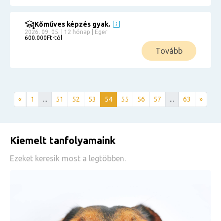
Kőműves képzés gyak.
2026. 09. 05. | 12 hónap | Eger
600.000Ft-tól
Tovább
«
1
...
51
52
53
54
55
56
57
...
63
»
Kiemelt tanfolyamaink
Ezeket keresik most a legtöbben.