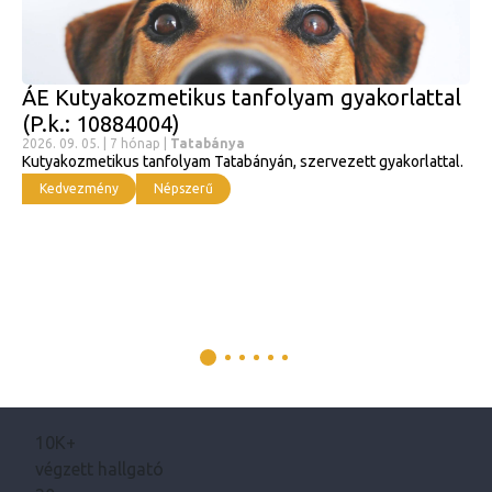
ÁE Kutyakozmetikus tanfolyam gyakorlattal
(P.k.: 10884004)
2026. 09. 05. | 7 hónap |
Tatabánya
Kutyakozmetikus tanfolyam Tatabányán, szervezett gyakorlattal.
Kedvezmény
Népszerű
10K+
végzett hallgató