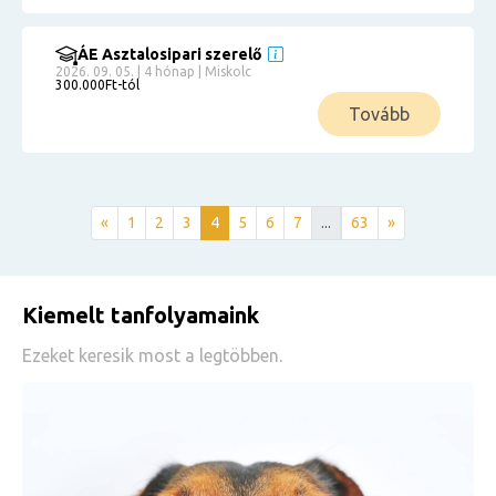
ÁE Asztalosipari szerelő
2026. 09. 05. | 4 hónap | Miskolc
300.000Ft-tól
Tovább
«
1
2
3
4
5
6
7
...
63
»
Kiemelt tanfolyamaink
Ezeket keresik most a legtöbben.