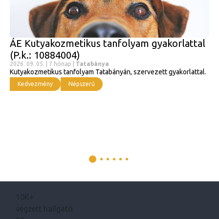
ÁE Kutyakozmetikus tanfolyam gyakorlattal
(P.k.: 10884004)
2026. 09. 05. | 7 hónap |
Tatabánya
Kutyakozmetikus tanfolyam Tatabányán, szervezett gyakorlattal.
Kedvezmény
Népszerű
10K+
végzett hallgató