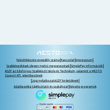
nem
tudok
részt
venni, be
lehet
pótolni a
tananyagot.
|
|
|
Felnőttképzési engedély száma
Kapcsolat
Impresszum
|
|
Szakképesítések idegen nyelvű megnevezések
SimplePay információk
ÁSZF az Eduforyou Szakképző Iskola és Technikum, valamint a MESTO
Csoport Kft. jelentkezőinek
|
|
Jogi nyilatkozat
ASZF hirdetőknek
|
Adatkezelési tájékoztató és szabályzat
Képzési programok