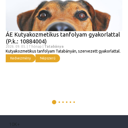
ÁE Kutyakozmetikus tanfolyam gyakorlattal
(P.k.: 10884004)
2026. 09. 05. | 7 hónap |
Tatabánya
Kutyakozmetikus tanfolyam Tatabányán, szervezett gyakorlattal.
Kedvezmény
Népszerű
10K+