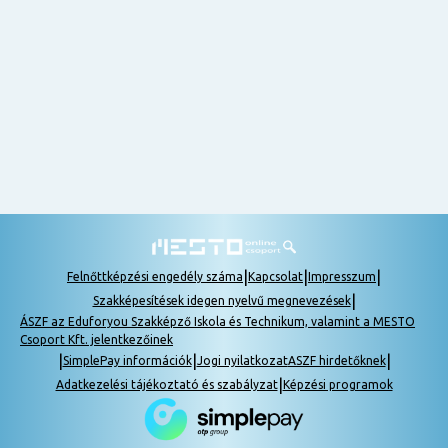
egy órán
nem
tudok
részt
venni, be
lehet
pótolni a
tananyagot.
|
|
|
Felnőttképzési engedély száma
Kapcsolat
Impresszum
|
Szakképesítések idegen nyelvű megnevezések
ÁSZF az Eduforyou Szakképző Iskola és Technikum, valamint a MESTO
Csoport Kft. jelentkezőinek
|
|
|
SimplePay információk
Jogi nyilatkozat
ASZF hirdetőknek
|
Adatkezelési tájékoztató és szabályzat
Képzési programok