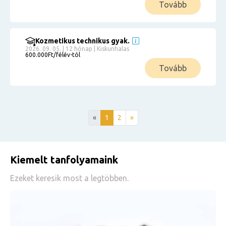
Tovább
Kozmetikus technikus gyak.
2026. 09. 05. | 12 hónap | Kiskunhalas
600.000Ft/félév-tól
Tovább
«
1
2
»
Kiemelt tanfolyamaink
Ezeket keresik most a legtöbben.