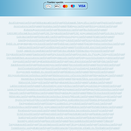
Ácsállványozó tanfolyam
|
Adótanácsadó tanfolyam
|
Alkalmazott fotográfus tanfolyam
|
Ápoló tanfolyamok
|
Asszisztens tanfolyamok
|
Asztalos tanfolyamok
|
Bádogos tanfolyam
|
Bérügyintéző tanfolyam
|
Biztonságszervező tanfolyam
|
Boncmester tanfolyam
|
Burkoló tanfolyamok
|
CAD-CAM informatikus tanfolyam
|
CNC forgácsoló tanfolyam
|
CNC programozó tanfolyam
|
Cukrász képzés
|
Cukrász tanfolyam
|
Dekoratőr tanfolyam
|
Egészségügyi tanfolyamok
|
Eladó tanfolyamok
|
Emelőgép-kezelő tanfolyam
|
Emelőgép-ügyintéző tanfolyam
|
Energetikus tanfolyam
|
Építő- és anyagmozgató gép kezelő tanfolyam
|
Építőipari tanfolyamok
|
Épületgépész technikus tanfolyam
|
Fakitermelő tanfolyam
|
Felnőttképző tanfolyamok
|
Fertőtlenítő sterilező tanfolyam
|
Festő, mázoló és tapétázó tanfolyam
|
Fodrász oktatás
|
Földmunka- gép kezelő tanfolyam
|
Forgácsoló tanfolyamok
|
Gazda tanfolyam
|
Gép kezelő tanfolyam
|
Gyermek- és ifjúsági felügyelő tanfolyam
|
Gyermekotthoni asszisztens tanfolyam
|
Gyógymasszőr tanfolyam
|
Gyógyszerkészítmény gyártó tanfolyam
|
Hegesztő tanfolyam
|
Ingatlanközvetítő tanfolyam
|
Ipari alpinista tanfolyam
|
Kályhás tanfolyam
|
Kazánkezelő tanfolyam
|
Kedvezményes tanfolyamok
|
Kereskedő tanfolyamok
|
Kertépítő tanfolyam
|
Kertfenntartó tanfolyam
|
Kezelő tanfolyamok
|
Kis teljesítményű kazánfűtő tanfolyam
|
Kisgyermek gondozó -és nevelő tanfolyam
|
Kőműves tanfolyamok
|
Könyvelő tanfolyamok
|
Környezetvédelmi technikus tanfolyam
|
Közbeszerzési referens tanfolyam
|
Közgazdasági tanfolyamok
|
Kozmetikus képzés
|
Kozmetikus tanfolyamok
|
Központifűtés szerelő tanfolyam
|
Közterület felügyelő tanfolyam
|
Kutyakozmetikus tanfolyamok
|
Lakatos tanfolyamok
|
Lakberendező tanfolyamok
|
Létesítményi energetikus tanfolyam
|
Logisztikai ügyintéző tanfolyam
|
Lovas képzések
|
Lovastúra vezető tanfolyam
|
Magánnyomozó tanfolyam
|
Magasépítő technikus tanfolyam
|
Masszőr tanfolyam
|
Méhész tanfolyamok
|
Mezőgazdasági tanfolyamok
|
Motorfűrész-kezelő tanfolyam
|
Műkörmös tanfolyam
|
Munkavédelmi technikus képzés
|
Műszaki tanfolyamok
|
Műtőssegéd tanfolyam
|
Nyelvi képzések
|
OKJ-s tanfolyamok
|
Országos szakemberkereső
|
Óvodai dajka tanfolyam
|
Parkgondozó tanfolyam
|
Pénzügyi-számviteli ügyintéző tanfolyam
|
Pincér tanfolyam
|
Pirotechnikus tanfolyamok
|
PLC programozó tanfolyam
|
Raktáros tanfolyam
|
Rehabilitációs tanfolyamok
|
Rendezvényszervező tanfolyamok
|
Robbanásbiztos berendezés kezelője tanfolyam
|
Sírkő készítő tanfolyam
|
Sportedző tanfolyam
|
Sportoktató tanfolyam
|
Szakács tanfolyam
|
Szakképző tanfolyamok
|
Szállodai portás -recepciós tanfolyam
|
Szárazépítő tanfolyam
|
Személyi edző tanfolyam
|
Szerelő tanfolyamok
|
Szerszámkészítő tanfolyamok
|
Táborok
|
Targoncavezető tanfolyam
|
Társasházkezelő tanfolyam
|
TB ügyintéző tanfolyam
|
Technikus tanfolyam
|
Temetkezési szolgáltató tanfolyam
|
Tovább tanulás
|
Tűzvédelmi előadó -és főelőadó tanfolyamok
|