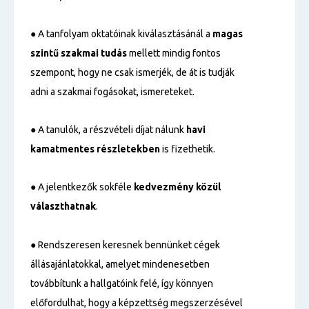
● A tanfolyam oktatóinak kiválasztásánál a
magas
szintű
szakmai tudás
mellett mindig fontos
szempont, hogy ne csak ismerjék, de át is tudják
adni a szakmai fogásokat, ismereteket.
● A tanulók, a részvételi díjat nálunk
havi
kamatmentes részletekben
is fizethetik.
● A jelentkezők sokféle
kedvezmény közül
választhatnak
.
● Rendszeresen keresnek bennünket cégek
állásajánlatokkal, amelyet mindenesetben
továbbítunk a hallgatóink felé, így könnyen
előfordulhat, hogy a képzettség megszerzésével