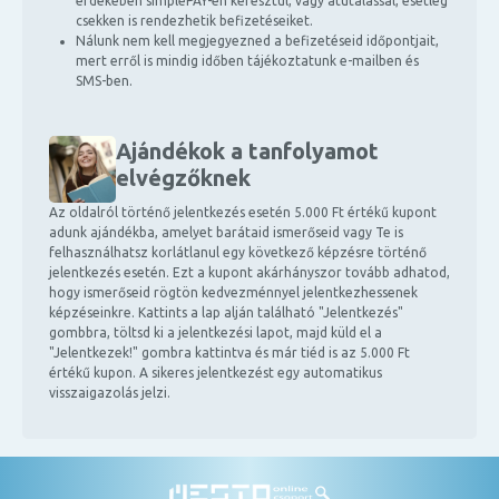
érdekében simplePAY-en keresztül, vagy átutalással, esetleg
csekken is rendezhetik befizetéseiket.
Nálunk nem kell megjegyezned a befizetéseid időpontjait,
mert erről is mindig időben tájékoztatunk e-mailben és
SMS-ben.
Ajándékok a tanfolyamot
elvégzőknek
Az oldalról történő jelentkezés esetén 5.000 Ft értékű kupont
adunk ajándékba, amelyet barátaid ismerőseid vagy Te is
felhasználhatsz korlátlanul egy következő képzésre történő
jelentkezés esetén. Ezt a kupont akárhányszor tovább adhatod,
hogy ismerőseid rögtön kedvezménnyel jelentkezhessenek
képzéseinkre. Kattints a lap alján található "Jelentkezés"
gombbra, töltsd ki a jelentkezési lapot, majd küld el a
"Jelentkezek!" gombra kattintva és már tiéd is az 5.000 Ft
értékű kupon. A sikeres jelentkezést egy automatikus
visszaigazolás jelzi.