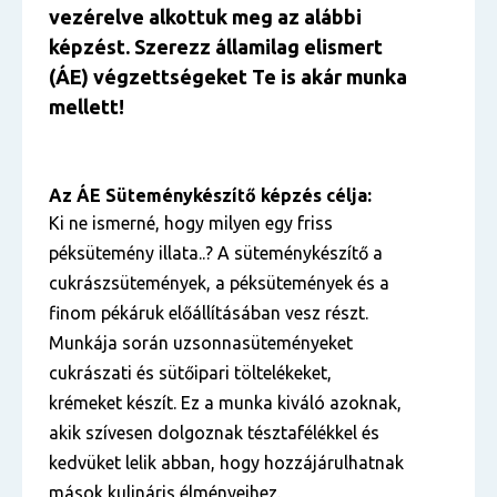
vezérelve alkottuk meg az alábbi
képzést. Szerezz államilag elismert
(ÁE) végzettségeket Te is akár munka
mellett!
Az ÁE
Süteménykészítő képzés célja:
Ki ne ismerné, hogy milyen egy friss
péksütemény illata..? A süteménykészítő a
cukrászsütemények, a péksütemények és a
finom pékáruk előállításában vesz részt.
Munkája során uzsonnasüteményeket
cukrászati és sütőipari töltelékeket,
krémeket készít. Ez a munka kiváló azoknak,
akik szívesen dolgoznak tésztafélékkel és
kedvüket lelik abban, hogy hozzájárulhatnak
mások kulináris élményeihez.