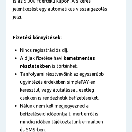
is az 5.000 Ft értékű kupon. A sikeres
jelentkezést egy automatikus visszaigazolás
jelzi.
Fizetési könnyítések:
Nincs regisztrációs díj.
A díjak fizetése havi
kamatmentes
részletekben
is történhet.
Tanfolyami résztvevőink az egyszerűbb
ügyintézés érdekében simplePAY-en
keresztül, vagy átutalással, esetleg
csekken is rendezhetik befizetéseiket.
Nálunk nem kell megjegyezned a
befizetéseid időpontjait, mert erről is
mindig időben tájékoztatunk e-mailben
és SMS-ben.