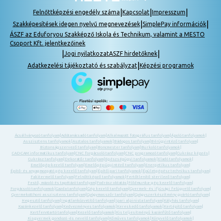
|
|
|
Felnőttképzési engedély száma
Kapcsolat
Impresszum
|
|
Szakképesítések idegen nyelvű megnevezések
SimplePay információk
ÁSZF az Eduforyou Szakképző Iskola és Technikum, valamint a MESTO
Csoport Kft. jelentkezőinek
|
|
Jogi nyilatkozat
ASZF hirdetőknek
|
Adatkezelési tájékoztató és szabályzat
Képzési programok
Ácsállványozó tanfolyam
|
Adótanácsadó tanfolyam
|
Alkalmazott fotográfus tanfolyam
|
Ápoló tanfolyamok
|
Asszisztens tanfolyamok
|
Asztalos tanfolyamok
|
Bádogos tanfolyam
|
Bérügyintéző tanfolyam
|
Biztonságszervező tanfolyam
|
Boncmester tanfolyam
|
Burkoló tanfolyamok
|
CAD-CAM informatikus tanfolyam
|
CNC forgácsoló tanfolyam
|
CNC programozó tanfolyam
|
Cukrász képzés
|
Cukrász tanfolyam
|
Dekoratőr tanfolyam
|
Egészségügyi tanfolyamok
|
Eladó tanfolyamok
|
Emelőgép-kezelő tanfolyam
|
Emelőgép-ügyintéző tanfolyam
|
Energetikus tanfolyam
|
Építő- és anyagmozgató gép kezelő tanfolyam
|
Építőipari tanfolyamok
|
Épületgépész technikus tanfolyam
|
Fakitermelő tanfolyam
|
Felnőttképző tanfolyamok
|
Fertőtlenítő sterilező tanfolyam
|
Festő, mázoló és tapétázó tanfolyam
|
Fodrász oktatás
|
Földmunka- gép kezelő tanfolyam
|
Forgácsoló tanfolyamok
|
Gazda tanfolyam
|
Gép kezelő tanfolyam
|
Gyermek- és ifjúsági felügyelő tanfolyam
|
Gyermekotthoni asszisztens tanfolyam
|
Gyógymasszőr tanfolyam
|
Gyógyszerkészítmény gyártó tanfolyam
|
Hegesztő tanfolyam
|
Ingatlanközvetítő tanfolyam
|
Ipari alpinista tanfolyam
|
Kályhás tanfolyam
|
Kazánkezelő tanfolyam
|
Kedvezményes tanfolyamok
|
Kereskedő tanfolyamok
|
Kertépítő tanfolyam
|
Kertfenntartó tanfolyam
|
Kezelő tanfolyamok
|
Kis teljesítményű kazánfűtő tanfolyam
|
Kisgyermek gondozó -és nevelő tanfolyam
|
Kőműves tanfolyamok
|
Könyvelő tanfolyamok
|