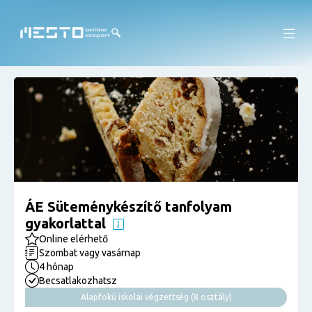
ÁE Süteménykészítő tanfolyam
gyakorlattal
Online elérhető
Szombat vagy vasárnap
4 hónap
Becsatlakozhatsz
Alapfokú iskolai végzettség (8 osztály)