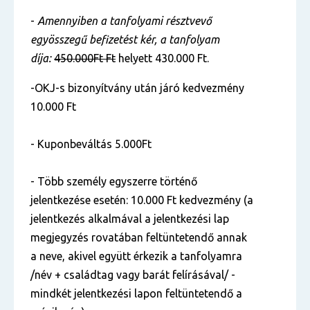
-
Amennyiben a tanfolyami résztvevő
egyösszegű befizetést kér, a tanfolyam
díja:
450.000Ft Ft
helyett 430.000 Ft.
-OKJ-s bizonyítvány után járó kedvezmény
10.000 Ft
- Kuponbeváltás 5.000Ft
- Több személy egyszerre történő
jelentkezése esetén: 10.000 Ft kedvezmény (a
jelentkezés alkalmával a jelentkezési lap
megjegyzés rovatában feltüntetendő annak
a neve, akivel együtt érkezik a tanfolyamra
/név + családtag vagy barát felírásával/ -
mindkét jelentkezési lapon feltüntetendő a