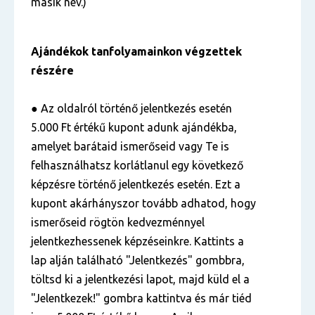
másik név.)
Ajándékok tanfolyamainkon végzettek
részére
● Az oldalról történő jelentkezés esetén
5.000 Ft értékű kupont adunk ajándékba,
amelyet barátaid ismerőseid vagy Te is
felhasználhatsz korlátlanul egy következő
képzésre történő jelentkezés esetén. Ezt a
kupont akárhányszor tovább adhatod, hogy
ismerőseid rögtön kedvezménnyel
jelentkezhessenek képzéseinkre. Kattints a
lap alján található "Jelentkezés" gombbra,
töltsd ki a jelentkezési lapot, majd küld el a
"Jelentkezek!" gombra kattintva és már tiéd