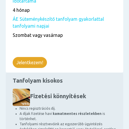
időtartama
4 hónap
ÁE Süteménykészítő tanfolyam gyakorlattal
tanfolyami napjai
Szombat vagy vasárnap
Jelentkezem!
Tanfolyam kisokos
Fizetési könnyítések
Nincs regisztrációs díj.
A díjak fizetése havi
kamatmentes részletekben
is
történhet.
Tanfolyami résztvevőink az egyszerűbb ügyintézés