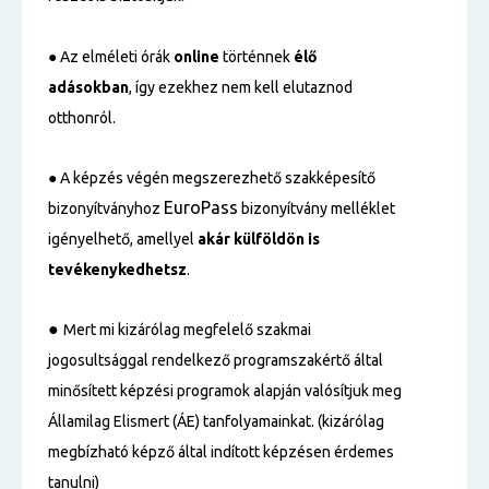
●
Az elméleti órák
online
történnek
élő
adásokban
, így ezekhez nem kell elutaznod
otthonról.
●
A képzés végén megszerezhető szakképesítő
EuroPass
bizonyítványhoz
bizonyítvány melléklet
igényelhető, amellyel
akár külföldön is
tevékenykedhetsz
.
●
Mert mi kizárólag megfelelő szakmai
jogosultsággal rendelkező programszakértő által
minősített képzési programok alapján valósítjuk meg
Államilag Elismert (ÁE) tanfolyamainkat. (kizárólag
megbízható képző által indított képzésen érdemes
tanulni)