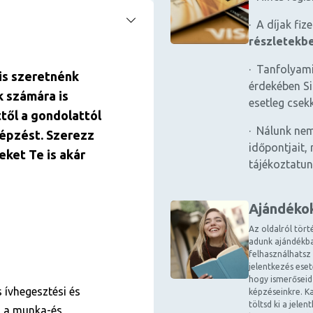
· A díjak fiz
részletekb
· Tanfolyami
is szeretnénk
érdekében Si
k számára is
esetleg csek
ttől a gondolattól
· Nálunk nem
képzést. Szerezz
időpontjait, 
eket Te is akár
tájékoztatun
Ajándéko
Az oldalról tört
adunk ajándékba
felhasználhatsz
jelentkezés ese
hogy ismerőseid
 ívhegesztési és
képzéseinkre. Ka
töltsd ki a jele
, a munka-és