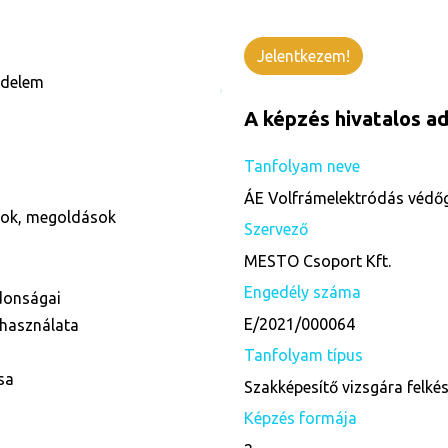
Jelentkezem!
édelem
A képzés hivatalos ad
Tanfolyam neve
ÁE Volfrámelektródás védőg
ások, megoldások
Szervező
MESTO Csoport Kft.
Engedély száma
donságai
E/2021/000064
 használata
Tanfolyam típus
sa
Szakképesítő vizsgára felké
Képzés formája