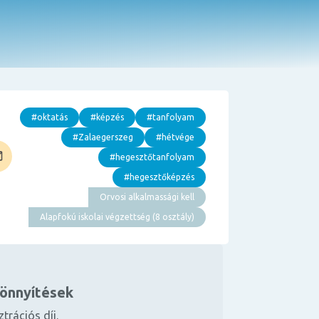
#oktatás
#képzés
#tanfolyam
#Zalaegerszeg
#hétvége
#hegesztőtanfolyam
#hegesztőképzés
Orvosi alkalmassági kell
Alapfokú iskolai végzettség (8 osztály)
könnyítések
ztrációs díj.