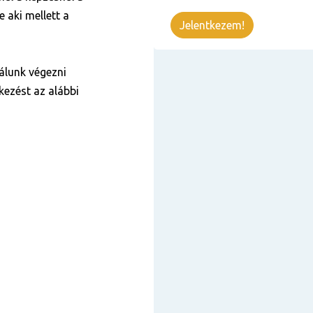
 aki mellett a
Jelentkezem!
álunk végezni
kezést az alábbi