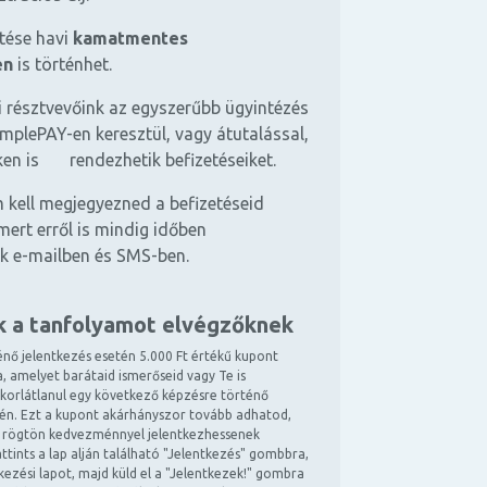
etése havi
kamatmentes
en
is történhet.
 résztvevőink az egyszerűbb ügyintézés
mplePAY-en keresztül, vagy átutalással,
ken is rendezhetik befizetéseiket.
 kell megjegyezned a befizetéseid
mert erről is mindig időben
k e-mailben és SMS-ben.
k a tanfolyamot elvégzőknek
énő jelentkezés esetén 5.000 Ft értékű kupont
, amelyet barátaid ismerőseid vagy Te is
 korlátlanul egy következő képzésre történő
tén. Ezt a kupont akárhányszor tovább adhatod,
 rögtön kedvezménnyel jelentkezhessenek
ttints a lap alján található "Jelentkezés" gombbra,
ntkezési lapot, majd küld el a "Jelentkezek!" gombra