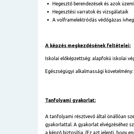
Hegesztő berendezések és azok üzem
Hegesztési varratok és vizsgálataik
A volframelektródás védőgázas ívheg
A képzés megkezdésének feltételei:
Iskolai előképzettség: alapfokú iskolai v
Egészségügyi alkalmassági követelmény:
Tanfolyami gyakorlat:
A tanfolyami résztvevő által önállóan sz
gyakorlattal. A gyakorlat elvégzéséhez s
a képző biztosítja. (Ez azt jelenti, hogy e