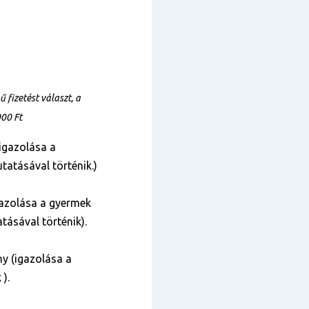
fizetést választ, a
000 Ft
igazolása a
tatásával történik.)
azolása a gyermek
tásával történik).
y (igazolása a
 ).