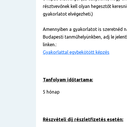
résztvevőnek kell olyan hegesztőt keresnie
gyakorlatot elvégezheti.)
Amennyiben a gyakorlatot is szeretnéd n
Budapesti tanműhelyünkben, adj le jelent
linken.:
Gyakorlattal egybekötött képzés
Tanfolyam időtartama:
5 hónap
Részvételi díj részletfizetés esetén: