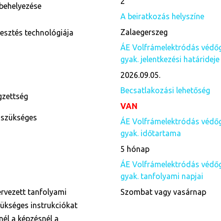
2
behelyezése
A beiratkozás helyszíne
Zalaegerszeg
esztés technológiája
ÁE Volfrámelektródás védőg
gyak. jelentkezési határideje
2026.09.05.
Becsatlakozási lehetőség
égzettség
VAN
 szükséges
ÁE Volfrámelektródás védőg
gyak. időtartama
5 hónap
ÁE Volfrámelektródás védőg
gyak. tanfolyami napjai
ervezett tanfolyami
Szombat vagy vasárnap
zükséges instrukciókat
nnél a képzésnél a