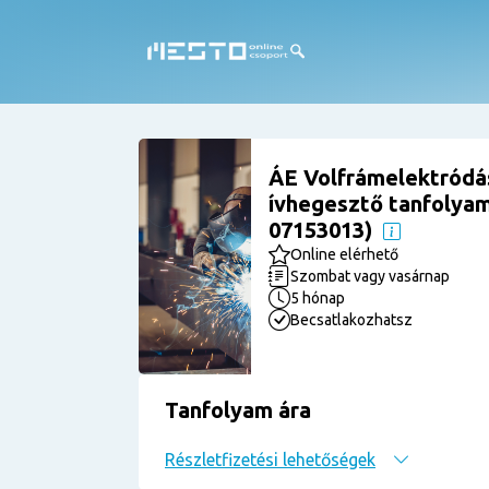
ÁE Volfrámelektródá
ívhegesztő tanfolyam 
07153013)
Online elérhető
Szombat vagy vasárnap
5 hónap
Becsatlakozhatsz
Tanfolyam ára
Részletfizetési lehetőségek