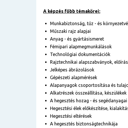
A képzés főbb témakörei:
Munkabiztonság, tűz - és környezetv
Műszaki rajz alapjai
Anyag - és gyártásismeret
Fémipari alapmegmunkálások
Technológiai dokumentációk
Rajztechnikai alapszabványok, előír
Jelképes ábrázolások
Gépészeti alapmérések
Alapanyagok csoportosítása és tulaj
Alkatrészek összeállítása, készülékek
A hegesztés hozag - és segédanyagai
Hegesztési élek előkészítése, kialakítá
Hegesztési eltérések
A hegesztés biztonságtechnikája