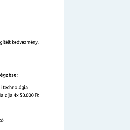
gítélt kedvezmény.
végzése:
i technológia
a díja 4x 50.000 Ft
tő