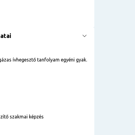
atai
ázas ívhegesztő tanfolyam egyéni gyak.
szítő szakmai képzés