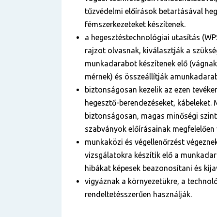
tűzvédelmi előírások betartásával heg
fémszerkezeteket készítenek.
a hegesztéstechnológiai utasítás (WP
rajzot olvasnak, kiválasztják a szüks
munkadarabot készítenek elő (vágnak
mérnek) és összeállítják amunkadara
biztonságosan kezelik az ezen tevék
hegesztő-berendezéseket, kábeleket.
biztonságosan, magas minőségi szint
szabványok előírásainak megfelelően 
munkaközi és végellenőrzést végeznek
vizsgálatokra készítik elő a munkadar
hibákat képesek beazonosítani és kijav
vigyáznak a környezetükre, a technol
rendeltetésszerűen használják.