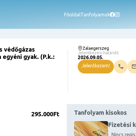
Főoldal
Tanfolyamok
s védőgázas
Zalaegerszeg
Jelentkezési határidő
egyéni gyak. (P.k.:
2026.09.05.
Jelentkezem!
Tanfolyam kisokos
295.000Ft
Fizetési 
· Nincs regis