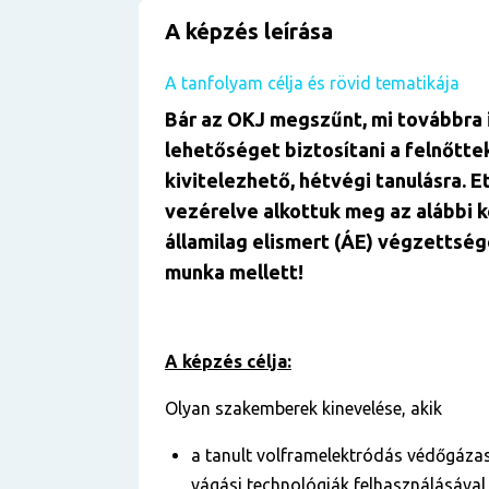
A képzés leírása
A tanfolyam célja és rövid tematikája
Bár az OKJ megszűnt, mi továbbra 
lehetőséget biztosítani a felnőtte
kivitelezhető, hétvégi tanulásra. E
vezérelve alkottuk meg az alábbi 
államilag elismert (ÁE) végzettség
munka mellett!
A képzés célja:
Olyan szakemberek kinevelése, akik
a tanult volframelektródás védőgázas
vágási technológiák felhasználásával