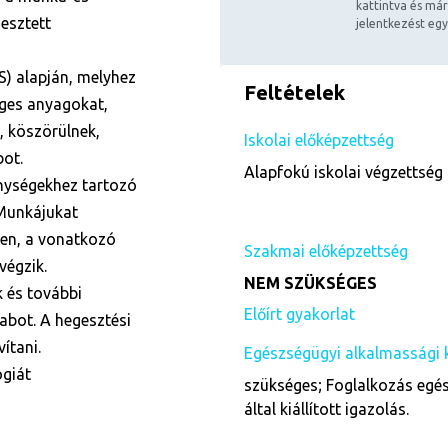
kattintva és már
esztett
jelentkezést egy
S) alapján, melyhez
Feltételek
éges anyagokat,
, köszörülnek,
Iskolai előképzettség
bot.
Alapfokú iskolai végzettség 
enységekhez tartozó
 Munkájukat
en, a vonatkozó
Szakmai előképzettség
végzik.
NEM SZÜKSÉGES
 és további
Előírt gyakorlat
abot. A hegesztési
ítani.
Egészségügyi alkalmassági 
ógiát
szükséges; Foglalkozás egés
által kiállított igazolás.