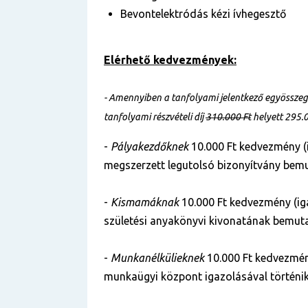
Bevontelektródás kézi ívhegesztő
Elérhető kedvezmények:
- Amennyiben a tanfolyami jelentkező egyösszegű 
tanfolyami részvételi díj
310.000 Ft
helyett 295.
-
Pályakezdőknek
10.000 Ft kedvezmény (
megszerzett legutolsó bizonyítvány bemu
-
Kismamáknak
10.000 Ft kedvezmény (ig
születési anyakönyvi kivonatának bemuta
-
Munkanélkülieknek
10.000 Ft kedvezmén
munkaügyi központ igazolásával történik