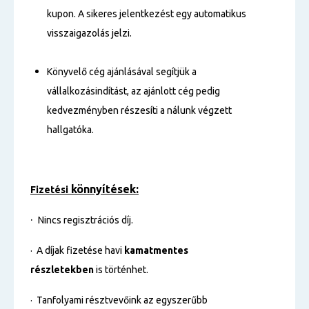
kupon. A sikeres jelentkezést egy automatikus
visszaigazolás jelzi.
Könyvelő cég ajánlásával segítjük a
vállalkozásindítást, az ajánlott cég pedig
kedvezményben részesíti a nálunk végzett
hallgatóka.
könnyítések:
Fizetési
·
Nincs regisztrációs díj.
· A díjak fizetése havi
kamatmentes
részletekben
is történhet.
· Tanfolyami résztvevőink az egyszerűbb