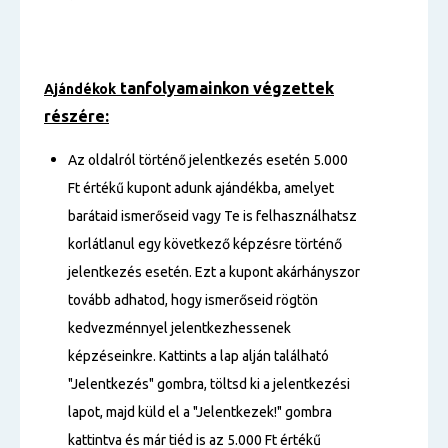
tanfolyamainkon végzettek
Ajándékok
részére:
Az oldalról történő jelentkezés esetén 5.000
Ft értékű kupont adunk ajándékba, amelyet
barátaid ismerőseid vagy Te is felhasználhatsz
korlátlanul egy következő képzésre történő
jelentkezés esetén. Ezt a kupont akárhányszor
tovább adhatod, hogy ismerőseid rögtön
kedvezménnyel jelentkezhessenek
képzéseinkre. Kattints a lap alján található
"Jelentkezés" gombra, töltsd ki a jelentkezési
lapot, majd küld el a "Jelentkezek!" gombra
kattintva és már tiéd is az 5.000 Ft értékű