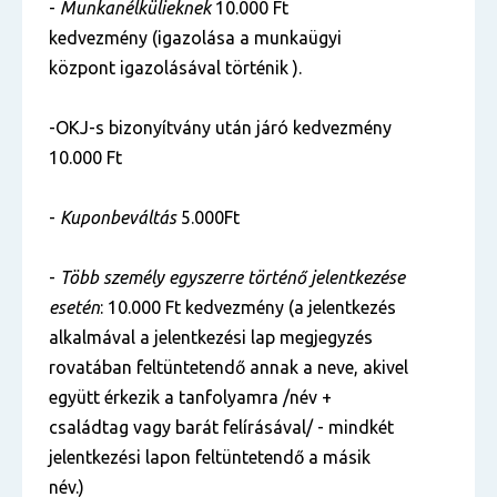
-
Munkanélkülieknek
10.000 Ft
kedvezmény (igazolása a munkaügyi
központ igazolásával történik ).
-OKJ-s bizonyítvány után járó kedvezmény
10.000 Ft
-
Kuponbeváltás
5.000Ft
-
Több személy egyszerre történő jelentkezése
esetén
: 10.000 Ft kedvezmény (a jelentkezés
alkalmával a jelentkezési lap megjegyzés
rovatában feltüntetendő annak a neve, akivel
együtt érkezik a tanfolyamra /név +
családtag vagy barát felírásával/ - mindkét
jelentkezési lapon feltüntetendő a másik
név.)