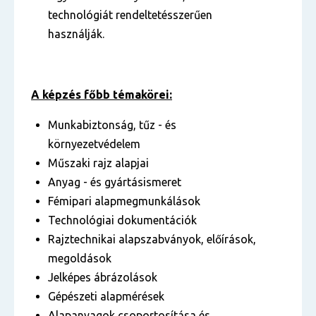
technológiát rendeltetésszerűen
használják.
A képzés főbb témakörei:
Munkabiztonság, tűz - és
környezetvédelem
Műszaki rajz alapjai
Anyag - és gyártásismeret
Fémipari alapmegmunkálások
Technológiai dokumentációk
Rajztechnikai alapszabványok, előírások,
megoldások
Jelképes ábrázolások
Gépészeti alapmérések
Alapanyagok csoportosítása és