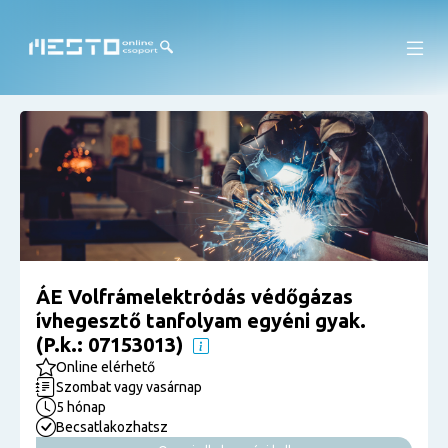
ÁE Volfrámelektródás védőgázas
ívhegesztő tanfolyam egyéni gyak.
(P.k.: 07153013)
Online elérhető
Szombat vagy vasárnap
5 hónap
Becsatlakozhatsz