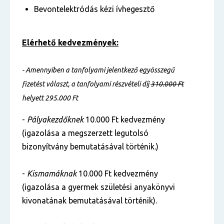
Bevontelektródás kézi ívhegesztő
Elérhető kedvezmények:
- Amennyiben a tanfolyami jelentkező egyösszegű
fizetést választ, a tanfolyami részvételi díj
310.000 Ft
helyett 295.000 Ft
-
Pályakezdőknek
10.000 Ft kedvezmény
(igazolása a megszerzett legutolsó
bizonyítvány bemutatásával történik.)
-
Kismamáknak
10.000 Ft kedvezmény
(igazolása a gyermek születési anyakönyvi
kivonatának bemutatásával történik).