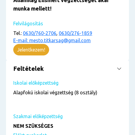
Államilag Elismert végzettséget akár
munka mellett!
Felvilágosítás
Tel.:
0630/760-2706
,
0630/276-1859
E-mail: mesto.titkarsag@gmail.com
Jelentkezem!
Feltételek
Iskolai előképzettség
Alapfokú iskolai végzettség (8 osztály)
Szakmai előképzettség
NEM SZÜKSÉGES