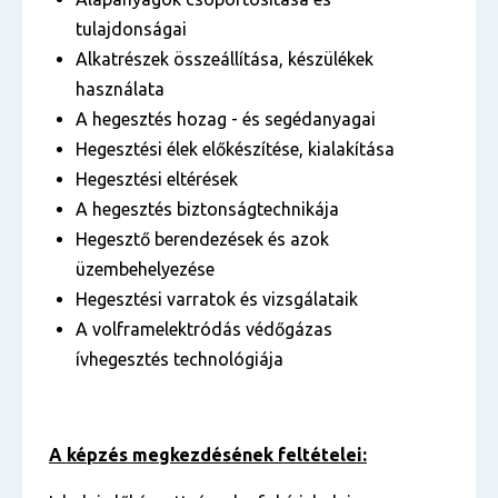
tulajdonságai
Alkatrészek összeállítása, készülékek
használata
A hegesztés hozag - és segédanyagai
Hegesztési élek előkészítése, kialakítása
Hegesztési eltérések
A hegesztés biztonságtechnikája
Hegesztő berendezések és azok
üzembehelyezése
Hegesztési varratok és vizsgálataik
A volframelektródás védőgázas
ívhegesztés technológiája
A képzés megkezdésének feltételei: