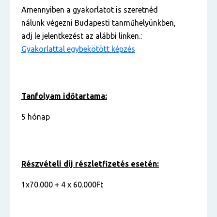
Amennyiben a gyakorlatot is szeretnéd
nálunk végezni Budapesti tanműhelyünkben,
adj le jelentkezést az alábbi linken.:
Gyakorlattal egybekötött képzés
Tanfolyam időtartama:
5 hónap
Részvételi díj részletfizetés esetén:
1x70.000 + 4 x 60.000Ft