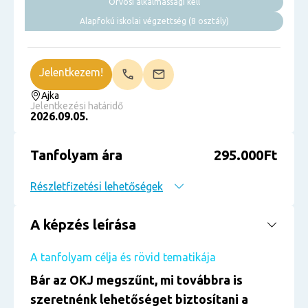
Orvosi alkalmassági kell
Alapfokú iskolai végzettség (8 osztály)
Jelentkezem!
Ajka
Jelentkezési határidő
2026.09.05.
Tanfolyam ára
295.000Ft
Részletfizetési lehetőségek
A képzés leírása
A tanfolyam célja és rövid tematikája
Bár az OKJ megszűnt, mi továbbra is
szeretnénk lehetőséget biztosítani a