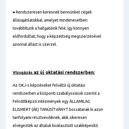
● Rendszeresen keresnek bennünket cégek
állásajánlatokkal, amelyet mindenesetben
továbbítunk a hallgatóink felé, így könnyen
előfordulhat, hogy a képzettség megszerzésével
azonnal állást is szerzel.
az új oktatási rendszerben:
Vizsgázás
Az OKJ-s képzéseket felváltó új oktatási
rendszerben a központi szabályozások szerint a
Felnőttképző intézmények egy ÁLLAMILAG
ELISMERT (ÁE) TANÚSÍTVÁNYT bocsátanak ki azon
tanfolyami résztvevőiknek, akik sikeresen
elvégezték az általuk kiválasztott szakképesítő