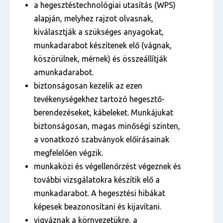
a hegesztéstechnológiai utasítás (WPS)
alapján, melyhez rajzot olvasnak,
kiválasztják a szükséges anyagokat,
munkadarabot készítenek elő (vágnak,
köszörülnek, mérnek) és összeállítják
amunkadarabot.
biztonságosan kezelik az ezen
tevékenységekhez tartozó hegesztő-
berendezéseket, kábeleket. Munkájukat
biztonságosan, magas minőségi szinten,
a vonatkozó szabványok előírásainak
megfelelően végzik.
munkaközi és végellenőrzést végeznek és
további vizsgálatokra készítik elő a
munkadarabot. A hegesztési hibákat
képesek beazonosítani és kijavítani.
vigyáznak a környezetükre, a