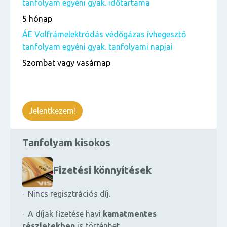
tanfolyam egyéni gyak. időtartama
5 hónap
ÁE Volfrámelektródás védőgázas ívhegesztő
tanfolyam egyéni gyak. tanfolyami napjai
Szombat vagy vasárnap
Jelentkezem!
Tanfolyam kisokos
Fizetési könnyítések
· Nincs regisztrációs díj.
· A díjak fizetése havi
kamatmentes
részletekben
is történhet.