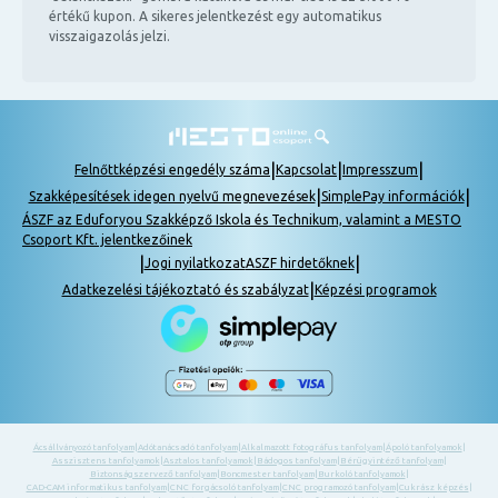
értékű kupon. A sikeres jelentkezést egy automatikus
visszaigazolás jelzi.
|
|
|
Felnőttképzési engedély száma
Kapcsolat
Impresszum
|
|
Szakképesítések idegen nyelvű megnevezések
SimplePay információk
ÁSZF az Eduforyou Szakképző Iskola és Technikum, valamint a MESTO
Csoport Kft. jelentkezőinek
|
|
Jogi nyilatkozat
ASZF hirdetőknek
|
Adatkezelési tájékoztató és szabályzat
Képzési programok
Ácsállványozó tanfolyam
|
Adótanácsadó tanfolyam
|
Alkalmazott fotográfus tanfolyam
|
Ápoló tanfolyamok
|
Asszisztens tanfolyamok
|
Asztalos tanfolyamok
|
Bádogos tanfolyam
|
Bérügyintéző tanfolyam
|
Biztonságszervező tanfolyam
|
Boncmester tanfolyam
|
Burkoló tanfolyamok
|
CAD-CAM informatikus tanfolyam
|
CNC forgácsoló tanfolyam
|
CNC programozó tanfolyam
|
Cukrász képzés
|