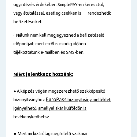
ügyintézés érdekében SimplePAY-en keresztül,
vagy átutalással, esetleg csekken is rendezhetik
befizetéseiket.
· Nálunk nem kell megjegyezned a befizetéseid
időpontjait, mert erről is mindig időben
tájékoztatunk e-mailben és SMS-ben.
jelentkezz hozzánk:
Miért
●
A képzés végén megszerezhető szakképesítő
EuroPass
bizonyítványhoz
bizonyítvány melléklet
igényelhető, amellyel akár külföldön is
tevékenykedhetsz.
●
Mert mi kizárólag megfelelő szakmai