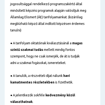
jogosultsággal rendelkező programszakértő által
minősített képzési programok alapján valósítjuk meg
Államilag Elismert (ÁE) tanfolyamainkat. (kizárólag
megbízható képző által indított képzésen érdemes
tanulni)
● A tanfolyam oktatóinak kiválasztásánál a
magas
szintű
szakmai tudás
mellett mindig fontos
szempont, hogy ne csak ismerjék, de át is tudják
adni a szakmai fogásokat, ismereteket.
● A tanulók, a részvételi díjat nálunk
havi
kamatmentes részletekben
is fizethetik.
● A jelentkezők sokféle
kedvezmény közül
választhatnak
.