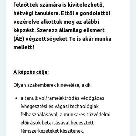
felnőttek számára is kivitelezhető,
hétvégi tanulásra. Ettől a gondolattól
vezérelve alkottuk meg az alábbi
képzést. Szerezz államilag elismert
(ÁE) végzettségeket Te is akár munka
mellett!
A képzés célja:
Olyan szakemberek kinevelése, akik
a tanult volframelektródás védőgázas
ívhegesztési és vágási technológiák
felhasználásával, a munka-és tűzvédelmi
előírások betartásával hegesztett
fémszerkezeteket készítenek.