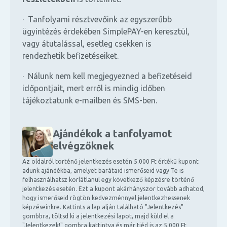
· Tanfolyami résztvevőink az egyszerűbb
ügyintézés érdekében SimplePAY-en keresztül,
vagy átutalással, esetleg csekken is
rendezhetik befizetéseiket.
· Nálunk nem kell megjegyezned a befizetéseid
időpontjait, mert erről is mindig időben
tájékoztatunk e-mailben és SMS-ben.
Ajándékok a tanfolyamot
elvégzőknek
Az oldalról történő jelentkezés esetén 5.000 Ft értékű kupont
adunk ajándékba, amelyet barátaid ismerőseid vagy Te is
felhasználhatsz korlátlanul egy következő képzésre történő
jelentkezés esetén. Ezt a kupont akárhányszor tovább adhatod,
hogy ismerőseid rögtön kedvezménnyel jelentkezhessenek
képzéseinkre. Kattints a lap alján található "Jelentkezés"
gombbra, töltsd ki a jelentkezési lapot, majd küld el a
"Jelentkezek!" gombra kattintva és már tiéd is az 5.000 Ft