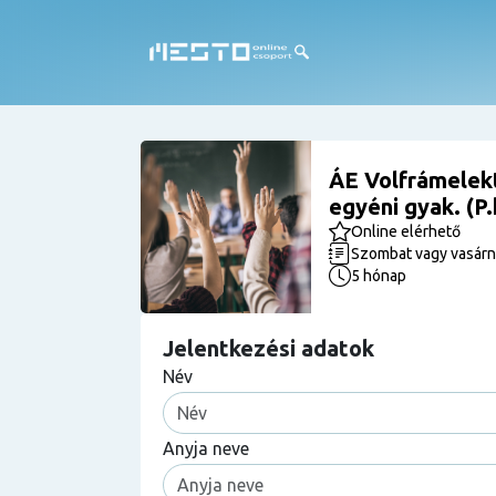
ÁE Volfrámelek
egyéni gyak. (P.
Online elérhető
Szombat vagy vasár
5 hónap
Jelentkezési adatok
Név
Anyja neve