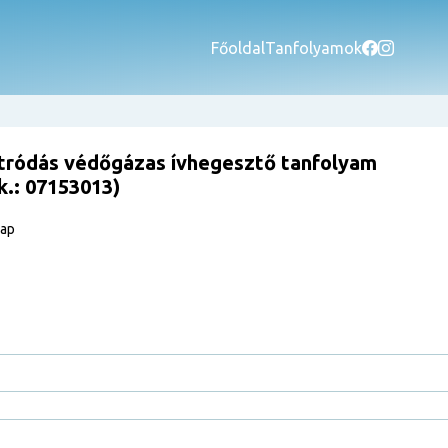
Főoldal
Tanfolyamok
tródás védőgázas ívhegesztő tanfolyam
k.: 07153013)
nap