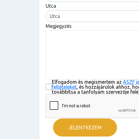
Utca
Megjegyzés
Elfogadom és megismertem az
ÁSZF j
feltételeket
, és hozzájárulok ahhoz, ho
továbbítsa a tanfolyam szervezője felé