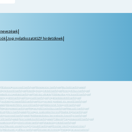
|
gnevezések
|
|
ciók
Jogi nyilatkozat
ASZF hirdetőknek
m
|
Biztonságszervező tanfolyam
|
Boncmester tanfolyam
|
Burkoló tanfolyamok
|
őgép-kezelő tanfolyam
|
Emelőgép-ügyintéző tanfolyam
|
Energetikus tanfolyam
|
 mázoló és tapétázó tanfolyam
|
Fodrász oktatás
|
Földmunka- gép kezelő tanfolyam
|
ény gyártó tanfolyam
|
Hegesztő tanfolyam
|
Ingatlanközvetítő tanfolyam
|
eljesítményű kazánfűtő tanfolyam
|
Kisgyermek gondozó -és nevelő tanfolyam
|
yamok
|
Központifűtés szerelő tanfolyam
|
Közterület felügyelő tanfolyam
|
|
Magánnyomozó tanfolyam
|
Magasépítő technikus tanfolyam
|
Masszőr tanfolyam
|
zések
|
OKJ-s tanfolyamok
|
Országos szakemberkereső
|
Óvodai dajka tanfolyam
|
ényszervező tanfolyamok
|
Robbanásbiztos berendezés kezelője tanfolyam
|
relő tanfolyamok
|
Szerszámkészítő tanfolyamok
|
Táborok
|
Targoncavezető tanfolyam
|
 szakvizsga
|
Ügyviteli titkár tanfolyam
|
Utazásiügyintéző tanfolyam
|
ncia fókuszú személyiségfejlesztő tanfolyam
|
Érzelmi intelligencia tréner
|
és
|
Művészeti grafikus tanfolyam
|
Önismereti tréning
|
Pedagógiai asszisztens
|