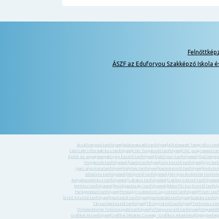
Felnőttkép
ÁSZF az Eduforyou Szakképző Iskola é
Ácsállványozó tanfolyam
|
Adótanácsadó tanfolyam
|
Alkalmazott fotográfus tan
CAD-CAM informatikus tanfolyam
|
CNC forgácsoló tanfolyam
|
CNC programozó ta
Építő- és anyagmozgató gép kezelő tanfolyam
|
Építőipari tanfolyamok
|
Épületgép
Forgácsoló tanfolyamok
|
Gazda tanfolyam
|
Gép kezelő tanfolyam
|
Gyermek-
Ipari alpinista tanfolyam
|
Kályhás tanfolyam
|
Kazánkezelő tanfolyam
|
Kedvezm
Kőműves tanfolyamok
|
Könyvelő tanfolyamok
|
Környezetvédelmi technik
Kutyakozmetikus tanfolyamok
|
Lakatos tanfolyamok
|
Lakberendező tanfolyamo
Méhész tanfolyamok
|
Mezőgazdasági tanfolyamok
|
Motorfűrész-kezelő tanfol
Parkgondozó tanfolyam
|
Pénzügyi-számviteli ügyintéző tanfolyam
|
Pincér tan
Sírkő készítő tanfolyam
|
Sportedző tanfolyam
|
Sportoktató tanfolyam
|
Szakács tanfol
Társasházkezelő tanfolyam
|
TB ügyintéző tanfolyam
|
Technikus tan
Villámvédelmi felülvizsgáló tanfolyam
|
Villanyszerelő tanfolyam
|
Vízgazdál
Grafikai AI tanfolyam
|
Grafikai Oktatás Csomag - Grafikus Akadémia
|
Gyógypedagó