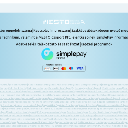
|
|
|
zési engedély száma
Kapcsolat
Impresszum
Szakképesítések idegen nyelvű me
|
s Technikum, valamint a MESTO Csoport Kft. jelentkezőinek
SimplePay informá
|
Adatkezelési tájékoztató és szabályzat
Képzési programok
folyam
|
Ápoló tanfolyamok
|
Asszisztens tanfolyamok
|
Asztalos tanfolyamok
|
Bádogos tanfolyam
|
Bérügyintéző tanfolya
nfolyam
|
Cukrász képzés
|
Cukrász tanfolyam
|
Dekoratőr tanfolyam
|
Egészségügyi tanfolyamok
|
Eladó tanfolyamok
|
Emel
ész technikus tanfolyam
|
Fakitermelő tanfolyam
|
Felnőttképző tanfolyamok
|
Fertőtlenítő sterilező tanfolyam
|
Festő,
 és ifjúsági felügyelő tanfolyam
|
Gyermekotthoni asszisztens tanfolyam
|
Gyógymasszőr tanfolyam
|
Gyógyszerkészítm
ényes tanfolyamok
|
Kereskedő tanfolyamok
|
Kertépítő tanfolyam
|
Kertfenntartó tanfolyam
|
Kezelő tanfolyamok
|
Kis t
us tanfolyam
|
Közbeszerzési referens tanfolyam
|
Közgazdasági tanfolyamok
|
Kozmetikus képzés
|
Kozmetikus tanfol
k
|
Létesítményi energetikus tanfolyam
|
Logisztikai ügyintéző tanfolyam
|
Lovas képzések
|
Lovastúra vezető tanfolyam
yam
|
Műkörmös tanfolyam
|
Munkavédelmi technikus képzés
|
Műszaki tanfolyamok
|
Műtőssegéd tanfolyam
|
Nyelvi kép
folyam
|
Pirotechnikus tanfolyamok
|
PLC programozó tanfolyam
|
Raktáros tanfolyam
|
Rehabilitációs tanfolyamok
|
Rendezv
yam
|
Szakképző tanfolyamok
|
Szállodai portás -recepciós tanfolyam
|
Szárazépítő tanfolyam
|
Személyi edző tanfolyam
|
Sze
folyam
|
Temetkezési szolgáltató tanfolyam
|
Tovább tanulás
|
Tűzvédelmi előadó -és főelőadó tanfolyamok
|
Tűzvédelmi
kodó tanfolyam
| |
Asszertív kommunikációs tréning
|
Dajka tanfolyam
|
Digitális Marketing tanfolyam
|
Érzelmi intellige
giai asszisztens
|
Haladó Önismereti tréning
|
Illustrator tanfolyam
|
InDesingn tanfolyam
|
Munkahelyi mediátor képz