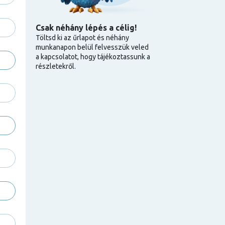
Csak néhány lépés a célig!
Töltsd ki az űrlapot és néhány
munkanapon belül felvesszük veled
a kapcsolatot, hogy tájékoztassunk a
részletekről.