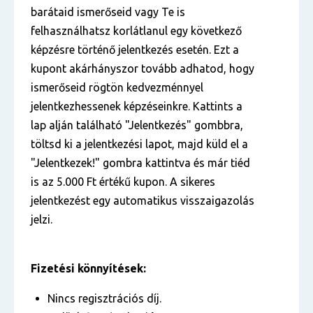
barátaid ismerőseid vagy Te is
felhasználhatsz korlátlanul egy következő
képzésre történő jelentkezés esetén. Ezt a
kupont akárhányszor tovább adhatod, hogy
ismerőseid rögtön kedvezménnyel
jelentkezhessenek képzéseinkre. Kattints a
lap alján található "Jelentkezés" gombbra,
töltsd ki a jelentkezési lapot, majd küld el a
"Jelentkezek!" gombra kattintva és már tiéd
is az 5.000 Ft értékű kupon. A sikeres
jelentkezést egy automatikus visszaigazolás
jelzi.
Fizetési könnyítések:
Nincs regisztrációs díj.