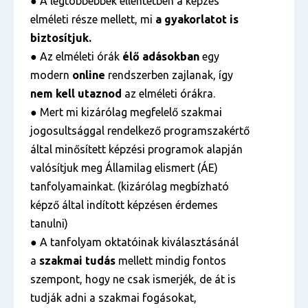
● A legtöbbebbek ellentétben a képzés
elméleti része mellett, mi
a gyakorlatot is
biztosítjuk.
●
Az elméleti órák
élő adásokban
egy
modern
online
rendszerben zajlanak, így
nem kell utaznod
az elméleti órákra.
● Mert mi kizárólag megfelelő szakmai
jogosultsággal rendelkező programszakértő
által minősített képzési programok alapján
valósítjuk meg Államilag elismert (ÁE)
tanfolyamainkat. (kizárólag megbízható
képző által indított képzésen érdemes
tanulni)
● A tanfolyam oktatóinak kiválasztásánál
a
szakmai tudás
mellett mindig fontos
szempont, hogy ne csak ismerjék, de át is
tudják adni a szakmai fogásokat,