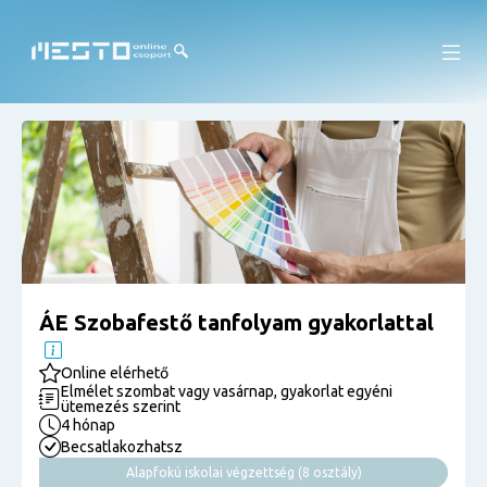
ÁE Szobafestő tanfolyam gyakorlattal
Online elérhető
Elmélet szombat vagy vasárnap, gyakorlat egyéni
ütemezés szerint
4 hónap
Becsatlakozhatsz
Alapfokú iskolai végzettség (8 osztály)