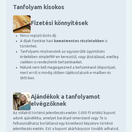
Tanfolyam kisokos
Fizetési könnyítések
Nincs regisztrációs díj.
A díjak fizetése havi
kamatmentes részletekben
is
történhet.
Tanfolyami résztvevőink az egyszerűbb ügyintézés
érdekében simplePAY-en keresztül, vagy átutalással, esetleg
csekken is rendezhetik befizetéseiket.
Nálunk nem kell megjegyezned a befizetéseid időpontjait,
mert erről is mindig időben tájékoztatunk e-mailben és
SMS-ben.
Ajándékok a tanfolyamot
elvégzőknek
Az oldalról történő jelentkezés esetén 5.000 Ft értékű kupont
adunk ajándékba, amelyet barátaid ismerőseid vagy Te is
felhasználhatsz korlátlanul egy következő képzésre történő
jelentkezés esetén. Ezt a kupont akárhányszor tovább adhatod,