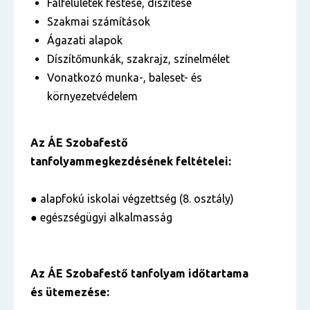
Falfelületek festése, díszítése
Szakmai számítások
Ágazati alapok
Díszítőmunkák, szakrajz, színelmélet
Vonatkozó munka-, baleset- és
környezetvédelem
Az ÁE Szobafestő
tanfolyammegkezdésének feltételei:
● alapfokú iskolai végzettség (8. osztály)
● egészségügyi alkalmasság
Az ÁE Szobafestő tanfolyam időtartama
és ütemezése: