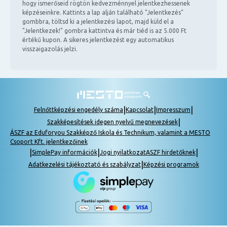
hogy ismerőseid rögtön kedvezménnyel jelentkezhessenek
képzéseinkre. Kattints a lap alján található "Jelentkezés"
gombbra, töltsd ki a jelentkezési lapot, majd küld el a
"Jelentkezek!" gombra kattintva és már tiéd is az 5.000 Ft
értékű kupon. A sikeres jelentkezést egy automatikus
visszaigazolás jelzi.
|
|
|
Felnőttképzési engedély száma
Kapcsolat
Impresszum
|
Szakképesítések idegen nyelvű megnevezések
ÁSZF az Eduforyou Szakképző Iskola és Technikum, valamint a MESTO
Csoport Kft. jelentkezőinek
|
|
|
SimplePay információk
Jogi nyilatkozat
ASZF hirdetőknek
|
Adatkezelési tájékoztató és szabályzat
Képzési programok