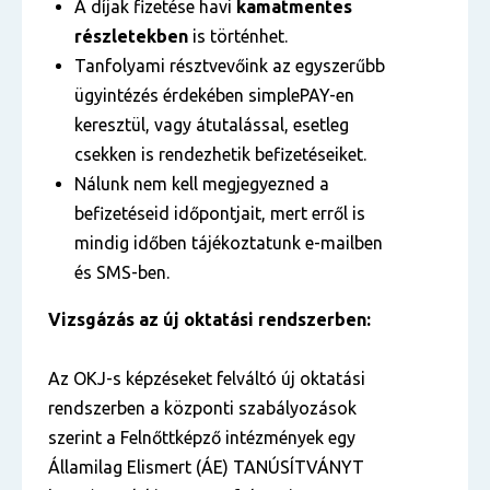
A díjak fizetése havi
kamatmentes
részletekben
is történhet.
Tanfolyami résztvevőink az egyszerűbb
ügyintézés érdekében simplePAY-en
keresztül, vagy átutalással, esetleg
csekken is rendezhetik befizetéseiket.
Nálunk nem kell megjegyezned a
befizetéseid időpontjait, mert erről is
mindig időben tájékoztatunk e-mailben
és SMS-ben.
Vizsgázás az új oktatási rendszerben:
Az OKJ-s képzéseket felváltó új oktatási
rendszerben a központi szabályozások
szerint a Felnőttképző intézmények egy
Államilag Elismert (ÁE) TANÚSÍTVÁNYT