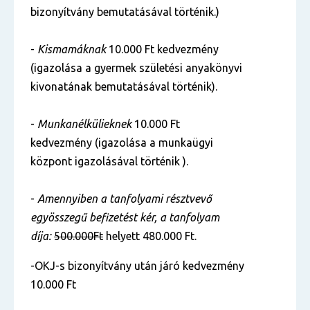
bizonyítvány bemutatásával történik.)
-
Kismamáknak
10.000 Ft kedvezmény
(igazolása a gyermek születési anyakönyvi
kivonatának bemutatásával történik).
-
Munkanélkülieknek
10.000 Ft
kedvezmény (igazolása a munkaügyi
központ igazolásával történik ).
-
Amennyiben a tanfolyami résztvevő
egyösszegű befizetést kér, a tanfolyam
díja:
500.000Ft
helyett 480.000 Ft.
-OKJ-s bizonyítvány után járó kedvezmény
10.000 Ft