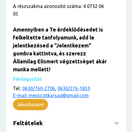
A részszakma azonosító száma: 4 0732 06
05
Amennyiben a Te érdeklődésedet is
felkeltette tanfolyamunk, add le
jelentkezésed a "Jelentkezem"
gombra kattintva, és szerezz
Államilag Elismert végzettséget akár
munka mellett!
Felvilágosítás
Tel.:
0630/760-2706
,
0630/276-1859
E-mail: mesto.titkarsag@gmail.com
Jelentkezem!
Feltételek