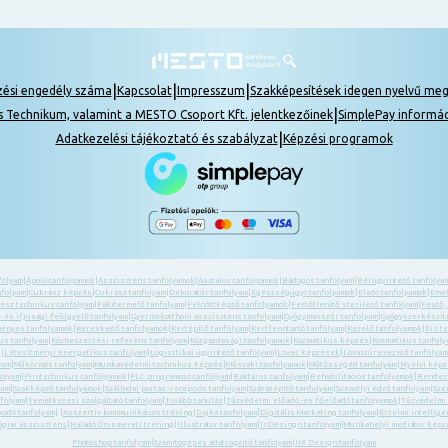
|
|
|
zési engedély száma
Kapcsolat
Impresszum
Szakképesítések idegen nyelvű me
|
s Technikum, valamint a MESTO Csoport Kft. jelentkezőinek
SimplePay informá
|
Adatkezelési tájékoztató és szabályzat
Képzési programok
folyam
|
Ápoló tanfolyamok
|
Asszisztens tanfolyamok
|
Asztalos tanfolyamok
|
Bádogos tanfolyam
|
Bérügyintéző tanfolya
nfolyam
|
Cukrász képzés
|
Cukrász tanfolyam
|
Dekoratőr tanfolyam
|
Egészségügyi tanfolyamok
|
Eladó tanfolyamok
|
Emel
ész technikus tanfolyam
|
Fakitermelő tanfolyam
|
Felnőttképző tanfolyamok
|
Fertőtlenítő sterilező tanfolyam
|
Festő,
 és ifjúsági felügyelő tanfolyam
|
Gyermekotthoni asszisztens tanfolyam
|
Gyógymasszőr tanfolyam
|
Gyógyszerkészítm
ényes tanfolyamok
|
Kereskedő tanfolyamok
|
Kertépítő tanfolyam
|
Kertfenntartó tanfolyam
|
Kezelő tanfolyamok
|
Kis t
us tanfolyam
|
Közbeszerzési referens tanfolyam
|
Közgazdasági tanfolyamok
|
Kozmetikus képzés
|
Kozmetikus tanfol
k
|
Létesítményi energetikus tanfolyam
|
Logisztikai ügyintéző tanfolyam
|
Lovas képzések
|
Lovastúra vezető tanfolyam
yam
|
Műkörmös tanfolyam
|
Munkavédelmi technikus képzés
|
Műszaki tanfolyamok
|
Műtőssegéd tanfolyam
|
Nyelvi kép
folyam
|
Pirotechnikus tanfolyamok
|
PLC programozó tanfolyam
|
Raktáros tanfolyam
|
Rehabilitációs tanfolyamok
|
Rendezv
yam
|
Szakképző tanfolyamok
|
Szállodai portás -recepciós tanfolyam
|
Szárazépítő tanfolyam
|
Személyi edző tanfolyam
|
Sze
folyam
|
Temetkezési szolgáltató tanfolyam
|
Tovább tanulás
|
Tűzvédelmi előadó -és főelőadó tanfolyamok
|
Tűzvédelmi
kodó tanfolyam
| |
Asszertív kommunikációs tréning
|
Dajka tanfolyam
|
Digitális Marketing tanfolyam
|
Érzelmi intellige
giai asszisztens
|
Haladó Önismereti tréning
|
Illustrator tanfolyam
|
InDesingn tanfolyam
|
Munkahelyi mediátor képz
Photoshop tanfolyam
|
Számítógépes adatrögzítő tanfolyam
|
UX Design tanfolyam