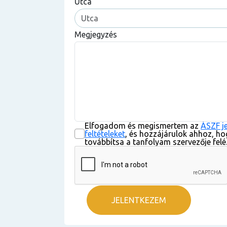
Utca
Megjegyzés
Elfogadom és megismertem az
ÁSZF j
feltételeket
, és hozzájárulok ahhoz, ho
továbbítsa a tanfolyam szervezője felé