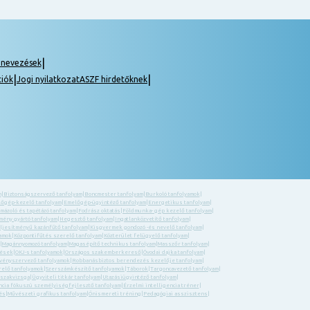
|
gnevezések
|
|
ciók
Jogi nyilatkozat
ASZF hirdetőknek
m
|
Biztonságszervező tanfolyam
|
Boncmester tanfolyam
|
Burkoló tanfolyamok
|
őgép-kezelő tanfolyam
|
Emelőgép-ügyintéző tanfolyam
|
Energetikus tanfolyam
|
 mázoló és tapétázó tanfolyam
|
Fodrász oktatás
|
Földmunka- gép kezelő tanfolyam
|
ény gyártó tanfolyam
|
Hegesztő tanfolyam
|
Ingatlanközvetítő tanfolyam
|
eljesítményű kazánfűtő tanfolyam
|
Kisgyermek gondozó -és nevelő tanfolyam
|
yamok
|
Központifűtés szerelő tanfolyam
|
Közterület felügyelő tanfolyam
|
|
Magánnyomozó tanfolyam
|
Magasépítő technikus tanfolyam
|
Masszőr tanfolyam
|
zések
|
OKJ-s tanfolyamok
|
Országos szakemberkereső
|
Óvodai dajka tanfolyam
|
ényszervező tanfolyamok
|
Robbanásbiztos berendezés kezelője tanfolyam
|
relő tanfolyamok
|
Szerszámkészítő tanfolyamok
|
Táborok
|
Targoncavezető tanfolyam
|
 szakvizsga
|
Ügyviteli titkár tanfolyam
|
Utazásiügyintéző tanfolyam
|
ncia fókuszú személyiségfejlesztő tanfolyam
|
Érzelmi intelligencia tréner
|
és
|
Művészeti grafikus tanfolyam
|
Önismereti tréning
|
Pedagógiai asszisztens
|