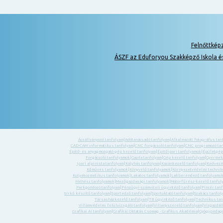
Felnőttkép
ÁSZF az Eduforyou Szakképző Iskola é
Ácsállványozó tanfolyam
|
Adótanácsadó tanfolyam
|
Alkalmazott fotográfus tan
CAD-CAM informatikus tanfolyam
|
CNC forgácsoló tanfolyam
|
CNC programozó ta
Építő- és anyagmozgató gép kezelő tanfolyam
|
Építőipari tanfolyamok
|
Épületgép
Forgácsoló tanfolyamok
|
Gazda tanfolyam
|
Gép kezelő tanfolyam
|
Gyermek-
Ipari alpinista tanfolyam
|
Kályhás tanfolyam
|
Kazánkezelő tanfolyam
|
Kedvezm
Kőműves tanfolyamok
|
Könyvelő tanfolyamok
|
Környezetvédelmi technik
Kutyakozmetikus tanfolyamok
|
Lakatos tanfolyamok
|
Lakberendező tanfolyamo
Méhész tanfolyamok
|
Mezőgazdasági tanfolyamok
|
Motorfűrész-kezelő tanfol
Parkgondozó tanfolyam
|
Pénzügyi-számviteli ügyintéző tanfolyam
|
Pincér tan
Sírkő készítő tanfolyam
|
Sportedző tanfolyam
|
Sportoktató tanfolyam
|
Szakács tanfol
Társasházkezelő tanfolyam
|
TB ügyintéző tanfolyam
|
Technikus tan
Villámvédelmi felülvizsgáló tanfolyam
|
Villanyszerelő tanfolyam
|
Vízgazdál
Grafikai AI tanfolyam
|
Grafikai Oktatás Csomag - Grafikus Akadémia
|
Gyógypedagó