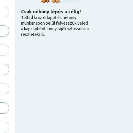
Csak néhány lépés a célig!
Töltsd ki az űrlapot és néhány
munkanapon belül felvesszük veled
a kapcsolatot, hogy tájékoztassunk a
részletekről.