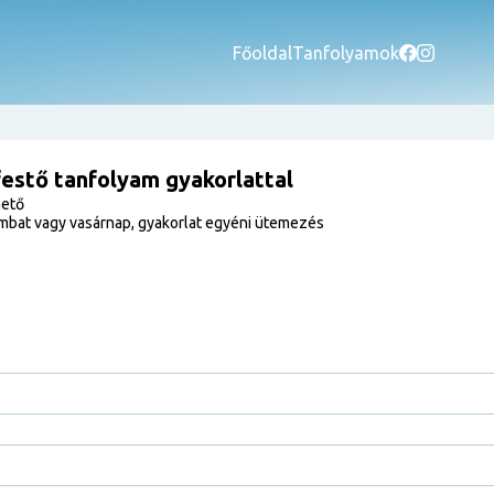
Főoldal
Tanfolyamok
estő tanfolyam gyakorlattal
hető
mbat vagy vasárnap, gyakorlat egyéni ütemezés