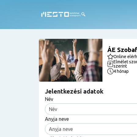
ÁE Szobaf
Online elér
Elmélet szo
szerint
4 hónap
Jelentkezési adatok
Név
Anyja neve