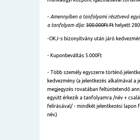
-
Amennyiben a tanfolyami résztvevő egyös
a tanfolyam díja:
300.000Ft Ft
helyett 280
-OKJ-s bizonyítvány után járó kedvezmén
- Kuponbeváltás 5.000Ft
- Több személy egyszerre történő jelentke
kedvezmény (a jelentkezés alkalmával a je
megjegyzés rovatában feltüntetendő anna
együtt érkezik a tanfolyamra /név + csal
felírásával/ - mindkét jelentkezési lapon
név.)