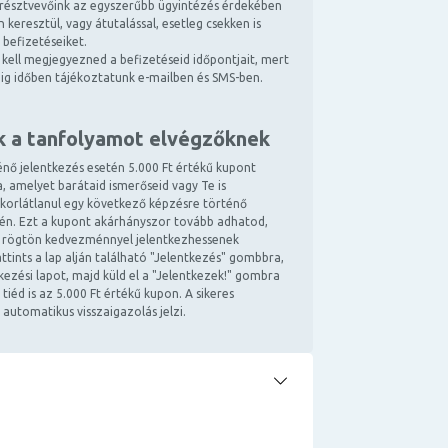
résztvevőink az egyszerűbb ügyintézés érdekében
 keresztül, vagy átutalással, esetleg csekken is
 befizetéseiket.
kell megjegyezned a befizetéseid időpontjait, mert
ndig időben tájékoztatunk e-mailben és SMS-ben.
k a tanfolyamot elvégzőknek
énő jelentkezés esetén 5.000 Ft értékű kupont
, amelyet barátaid ismerőseid vagy Te is
 korlátlanul egy következő képzésre történő
tén. Ezt a kupont akárhányszor tovább adhatod,
 rögtön kedvezménnyel jelentkezhessenek
ttints a lap alján található "Jelentkezés" gombbra,
ntkezési lapot, majd küld el a "Jelentkezek!" gombra
 tiéd is az 5.000 Ft értékű kupon. A sikeres
 automatikus visszaigazolás jelzi.