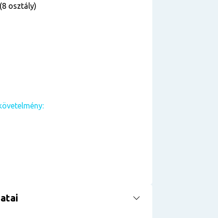
(8 osztály)
követelmény:
atai