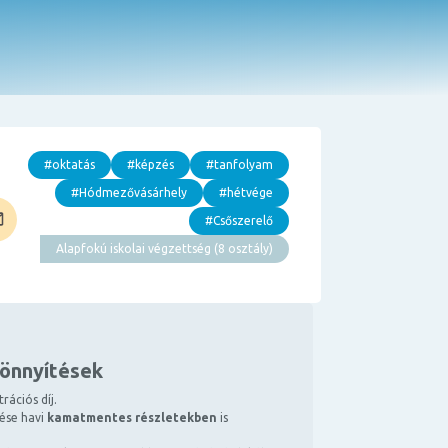
#oktatás
#képzés
#tanfolyam
#Hódmezővásárhely
#hétvége
#Csőszerelő
Alapfokú iskolai végzettség (8 osztály)
könnyítések
rációs díj.
tése havi
kamatmentes részletekben
is