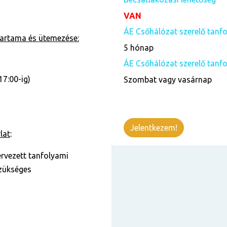
VAN
ÁE Csőhálózat szerelő tanf
tartama és ütemezése:
5 hónap
ÁE Csőhálózat szerelő tanf
17:00-ig)
Szombat vagy vasárnap
Jelentkezem!
lat
:
ervezett tanfolyami
szükséges