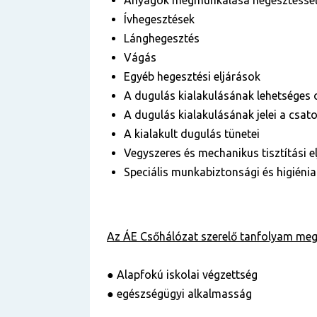
Anyagok megmunkálása hegesztésse
Ívhegesztések
Lánghegesztés
Vágás
Egyéb hegesztési eljárások
A dugulás kialakulásának lehetséges 
A dugulás kialakulásának jelei a csa
A kialakult dugulás tünetei
Vegyszeres és mechanikus tisztítási e
Speciális munkabiztonsági és higiéni
Az ÁE
Csőhálózat szerelő
tanfolyam
megk
● Alapfokú iskolai végzettség
● egészségügyi alkalmasság