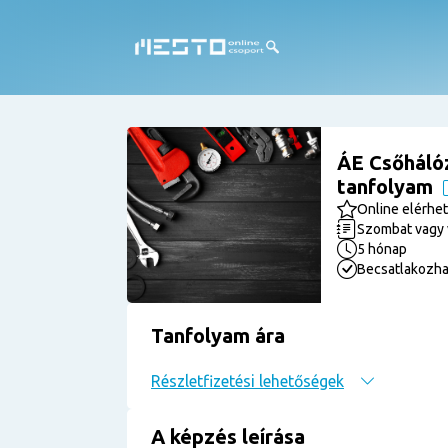
ÁE Csőháló
tanfolyam
Online elérhe
Szombat vagy 
5 hónap
Becsatlakozha
Tanfolyam ára
Részletfizetési lehetőségek
A képzés leírása