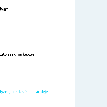
olyam
szítő szakmai képzés
lyam jelentkezési határideje