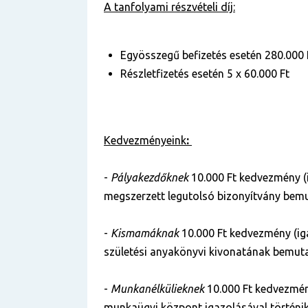
A tanfolyami részvételi díj:
Egyösszegű befizetés esetén 280.000 
Részletfizetés esetén 5 x 60.000 Ft
Kedvezményeink
:
-
Pályakezdőknek
10.000 Ft kedvezmény (
megszerzett legutolsó bizonyítvány bemu
-
Kismamáknak
10.000 Ft kedvezmény (ig
születési anyakönyvi kivonatának bemuta
-
Munkanélkülieknek
10.000 Ft kedvezmén
munkaügyi központ igazolásával történik