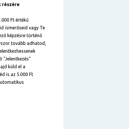
k részére
.000 Ft értékű
id ismerőseid vagy Te
kező képzésre történő
nyszor tovább adhatod,
elentkezhessenek
tó "Jelentkezés"
ajd küld el a
éd is az 5.000 Ft
 automatikus