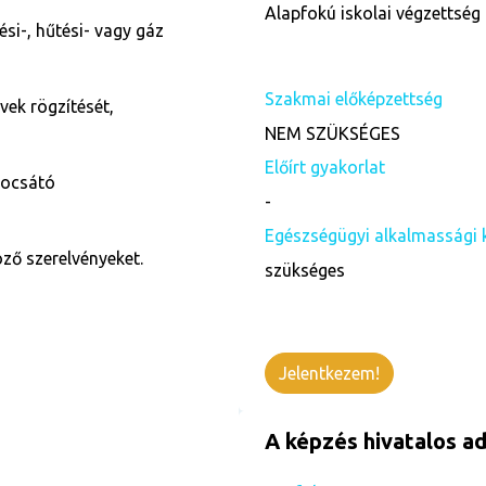
Alapfokú iskolai végzettség 
ési-, hűtési- vagy gáz
Szakmai előképzettség
övek rögzítését,
NEM SZÜKSÉGES
Előírt gyakorlat
bocsátó
-
Egészségügyi alkalmassági 
ző szerelvényeket.
szükséges
Jelentkezem!
A képzés hivatalos ad