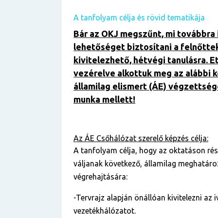
A tanfolyam célja és rövid tematikája
Bár az OKJ megszűnt, mi továbbra 
lehetőséget biztosítani a felnőtte
kivitelezhető, hétvégi tanulásra. E
vezérelve alkottuk meg az alábbi 
államilag elismert (ÁE) végzettség
munka mellett!
Az ÁE
Csőhálózat szerelő képzés célja:
A tanfolyam célja, hogy az oktatáson ré
váljanak következő, államilag meghatáro
végrehajtására:
-Tervrajz alapján önállóan kivitelezni az 
vezetékhálózatot.