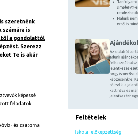
Tanfolyami 
simplePAY-en
rendezhetik
Nálunk nem 
is szeretnénk
erről is mi
k számára is
ttől a gondolattól
Ajándéko
képzést. Szerezz
Az oldalról tört
eket Te is akár
adunk ajándékba
felhasználhatsz
jelentkezés ese
hogy ismerőseid
képzéseinkre. Ka
töltsd ki a jele
kattintva és már
sztvevők képessé
jelentkezést egy
zott feladatok
Feltételek
ivóvíz- és csatorna
Iskolai előképzettség