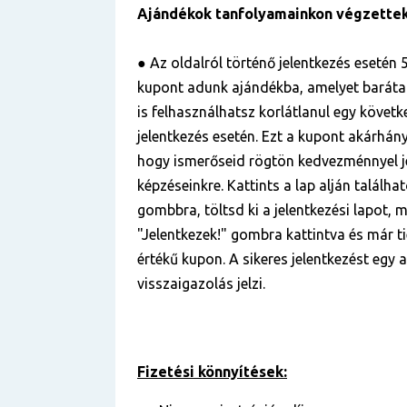
Ajándékok tanfolyamainkon végzette
● Az oldalról történő jelentkezés esetén 5
kupont adunk ajándékba, amelyet baráta
is felhasználhatsz korlátlanul egy követ
jelentkezés esetén. Ezt a kupont akárhá
hogy ismerőseid rögtön kedvezménnyel j
képzéseinkre. Kattints a lap alján találha
gombbra, töltsd ki a jelentkezési lapot, m
"Jelentkezek!" gombra kattintva és már ti
értékű kupon. A sikeres jelentkezést egy
visszaigazolás jelzi.
Fizetési könnyítések: