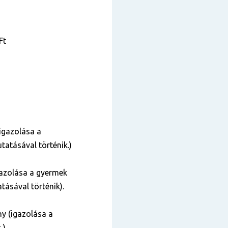
Ft
igazolása a
tatásával történik.)
azolása a gyermek
tásával történik).
y (igazolása a
 ).