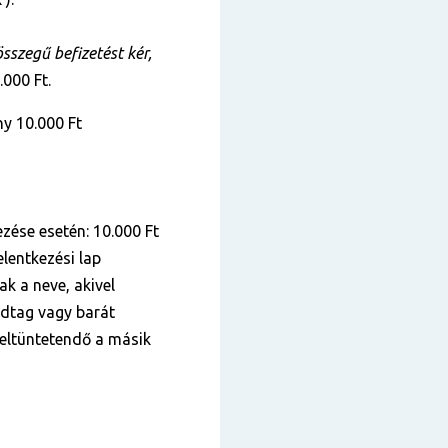
szegű befizetést kér,
.000 Ft.
y 10.000 Ft
zése esetén: 10.000 Ft
lentkezési lap
k a neve, akivel
ádtag vagy barát
 feltüntetendő a másik