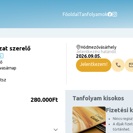
Főoldal
Tanfolyamok
zat szerelő
Hódmezővásárhely
Jelentkezési határidő
2026.09.05.
tő
Jelentkezem!
vasárnap
tsz
Tanfolyam kisokos
280.000Ft
Fizetési 
Nincs regiszt
A díjak fize
történhet.