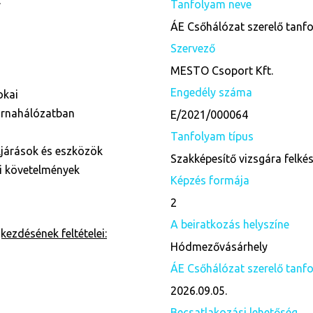
l
Tanfolyam neve
ÁE Csőhálózat szerelő tanf
Szervező
MESTO Csoport Kft.
Engedély száma
okai
tornahálózatban
E/2021/000064
Tanfolyam típus
ljárások és eszközök
Szakképesítő vizsgára felké
ai követelmények
Képzés formája
2
A beiratkozás helyszíne
ezdésének feltételei:
Hódmezővásárhely
ÁE Csőhálózat szerelő tanfo
2026.09.05.
Becsatlakozási lehetőség