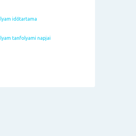
olyam időtartama
olyam tanfolyami napjai