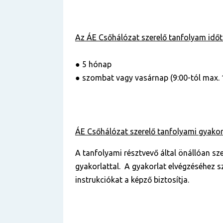
Az ÁE
Csőhálózat szerelő
tanfolyam
idő
● 5 hónap
● szombat vagy vasárnap (9:00-tól max. 
ÁE
Csőhálózat szerelő
tanfolyami gyakor
A tanfolyami résztvevő által önállóan sz
gyakorlattal. A gyakorlat elvégzéséhez 
instrukciókat a képző biztosítja.