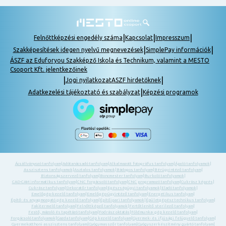
|
|
|
Felnőttképzési engedély száma
Kapcsolat
Impresszum
|
|
Szakképesítések idegen nyelvű megnevezések
SimplePay információk
ÁSZF az Eduforyou Szakképző Iskola és Technikum, valamint a MESTO
Csoport Kft. jelentkezőinek
|
|
Jogi nyilatkozat
ASZF hirdetőknek
|
Adatkezelési tájékoztató és szabályzat
Képzési programok
Ácsállványozó tanfolyam
|
Adótanácsadó tanfolyam
|
Alkalmazott fotográfus tanfolyam
|
Ápoló tanfolyamok
|
Asszisztens tanfolyamok
|
Asztalos tanfolyamok
|
Bádogos tanfolyam
|
Bérügyintéző tanfolyam
|
Biztonságszervező tanfolyam
|
Boncmester tanfolyam
|
Burkoló tanfolyamok
|
CAD-CAM informatikus tanfolyam
|
CNC forgácsoló tanfolyam
|
CNC programozó tanfolyam
|
Cukrász képzés
|
Cukrász tanfolyam
|
Dekoratőr tanfolyam
|
Egészségügyi tanfolyamok
|
Eladó tanfolyamok
|
Emelőgép-kezelő tanfolyam
|
Emelőgép-ügyintéző tanfolyam
|
Energetikus tanfolyam
|
Építő- és anyagmozgató gép kezelő tanfolyam
|
Építőipari tanfolyamok
|
Épületgépész technikus tanfolyam
|
Fakitermelő tanfolyam
|
Felnőttképző tanfolyamok
|
Fertőtlenítő sterilező tanfolyam
|
Festő, mázoló és tapétázó tanfolyam
|
Fodrász oktatás
|
Földmunka- gép kezelő tanfolyam
|
Forgácsoló tanfolyamok
|
Gazda tanfolyam
|
Gép kezelő tanfolyam
|
Gyermek- és ifjúsági felügyelő tanfolyam
|
Gyermekotthoni asszisztens tanfolyam
|
Gyógymasszőr tanfolyam
|
Gyógyszerkészítmény gyártó tanfolyam
|