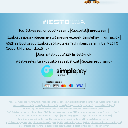
|
|
|
Felnőttképzési engedély száma
Kapcsolat
Impresszum
|
|
Szakképesítések idegen nyelvű megnevezések
SimplePay információk
ÁSZF az Eduforyou Szakképző Iskola és Technikum, valamint a MESTO
Csoport Kft. jelentkezőinek
|
|
Jogi nyilatkozat
ASZF hirdetőknek
|
Adatkezelési tájékoztató és szabályzat
Képzési programok
Ácsállványozó tanfolyam
|
Adótanácsadó tanfolyam
|
Alkalmazott fotográfus tanfolyam
|
Ápoló tanfolyamok
|
Asszisztens tanfolyamok
|
Asztalos tanfolyamok
|
Bádogos tanfolyam
|
Bérügyintéző tanfolyam
|
Biztonságszervező tanfolyam
|
Boncmester tanfolyam
|
Burkoló tanfolyamok
|
CAD-CAM informatikus tanfolyam
|
CNC forgácsoló tanfolyam
|
CNC programozó tanfolyam
|
Cukrász képzés
|
Cukrász tanfolyam
|
Dekoratőr tanfolyam
|
Egészségügyi tanfolyamok
|
Eladó tanfolyamok
|
Emelőgép-kezelő tanfolyam
|
Emelőgép-ügyintéző tanfolyam
|
Energetikus tanfolyam
|
Építő- és anyagmozgató gép kezelő tanfolyam
|
Építőipari tanfolyamok
|
Épületgépész technikus tanfolyam
|
Fakitermelő tanfolyam
|
Felnőttképző tanfolyamok
|
Fertőtlenítő sterilező tanfolyam
|