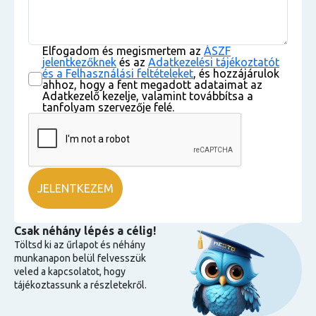
Elfogadom és megismertem az
ÁSZF
jelentkezőknek
és az
Adatkezelési tájékoztatót
és a Felhasználási feltételeket
, és hozzájárulok
ahhoz, hogy a fent megadott adataimat az
Adatkezelő kezelje, valamint továbbítsa a
tanfolyam szervezője felé.
Csak néhány lépés a célig!
Töltsd ki az űrlapot és néhány
munkanapon belül felvesszük
veled a kapcsolatot, hogy
tájékoztassunk a részletekről.