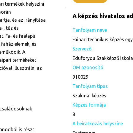
ri termékek helyszíni
 során
A képzés hivatalos ad
artja, és az irányítása
-, tűz és
Tanfolyam neve
t. Fa- és faalapú
Faipari technikus képzés egy
 faház elemek, és
Szervező
reműködik. A
Eduforyou Szakképző Iskol
faipari termékeket
OM azonosító
ióval illusztrálni az
910029
Tanfolyam típus
Szakmai képzés
Képzés formája
 családosoknak
8
A beiratkozás helyszíne
onodból is részt