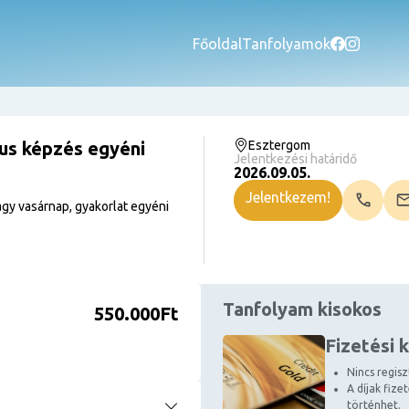
Főoldal
Tanfolyamok
kus képzés egyéni
Esztergom
Jelentkezési határidő
2026.09.05.
Jelentkezem!
gy vasárnap, gyakorlat egyéni
Tanfolyam kisokos
550.000Ft
Fizetési 
Nincs regiszt
A díjak fize
történhet.