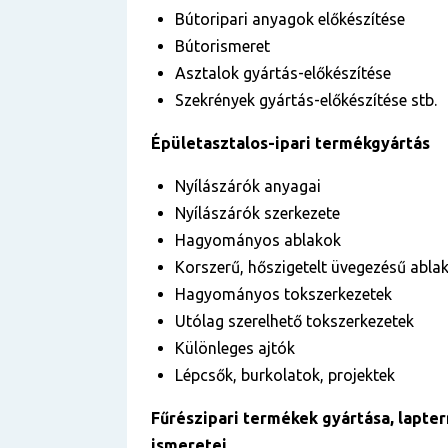
Bútoripari anyagok előkészítése
Bútorismeret
Asztalok gyártás-előkészítése
Szekrények gyártás-előkészítése stb.
Épületasztalos-ipari termékgyártás
Nyílászárók anyagai
Nyílászárók szerkezete
Hagyományos ablakok
Korszerű, hőszigetelt üvegezésű abla
Hagyományos tokszerkezetek
Utólag szerelhető tokszerkezetek
Különleges ajtók
Lépcsők, burkolatok, projektek
Fűrészipari termékek gyártása, lapte
ismeretei