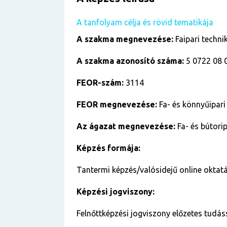
A tanfolyam célja és rövid tematikája
A szakma megnevezése:
Faipari techni
A szakma azonosító száma:
5 0722 08 
FEOR-szám:
3114
FEOR megnevezése:
Fa- és könnyűipari
Az ágazat megnevezése:
Fa- és bútori
Képzés formája:
Tantermi képzés/valósidejű online oktatá
Képzési jogviszony:
Felnőttképzési jogviszony előzetes tudás