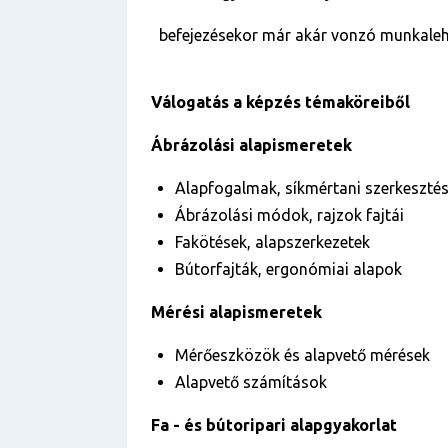
befejezésekor már akár vonzó munkalehe
Válogatás a képzés témaköreiből
Ábrázolási alapismeretek
Alapfogalmak, síkmértani szerkeszté
Ábrázolási módok, rajzok fajtái
Fakötések, alapszerkezetek
Bútorfajták, ergonómiai alapok
Mérési alapismeretek
Mérőeszközök és alapvető mérések
Alapvető számítások
Fa - és bútoripari alapgyakorlat