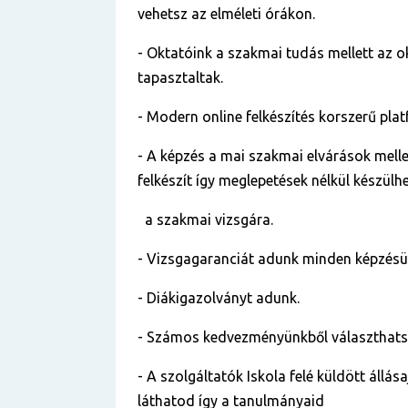
vehetsz az elméleti órákon.
- Oktatóink a szakmai tudás mellett az o
tapasztaltak.
- Modern online felkészítés korszerű pla
- A képzés a mai szakmai elvárások mellet
felkészít így meglepetések nélkül készülh
a szakmai vizsgára.
- Vizsgagaranciát adunk minden képzés
- Diákigazolványt adunk.
- Számos kedvezményünkből választhats
- A szolgáltatók Iskola felé küldött állása
láthatod így a tanulmányaid