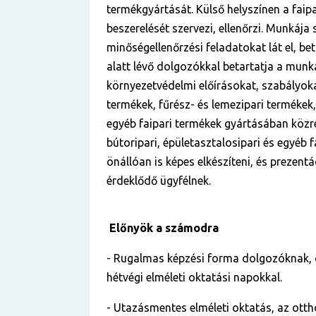
termékgyártását. Külső helyszínen a faipa
beszerelését szervezi, ellenőrzi. Munkája
minőségellenőrzési feladatokat lát el, bet
alatt lévő dolgozókkal betartatja a munka
környezetvédelmi előírásokat, szabályoka
termékek, fűrész- és lemezipari termékek,
egyéb faipari termékek gyártásában köz
bútoripari, épületasztalosipari és egyéb 
önállóan is képes elkészíteni, és prezentác
érdeklődő ügyfélnek.
Előnyök a számodra
- Rugalmas képzési forma dolgozóknak,
hétvégi elméleti oktatási napokkal.
- Utazásmentes elméleti oktatás, az otth