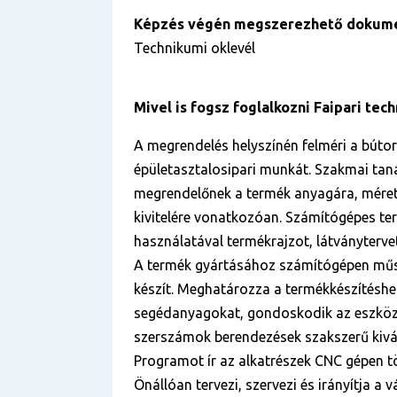
Képzés végén megszerezhető dokum
Technikumi oklevél
Mivel is fogsz foglalkozni Faipari te
A megrendelés helyszínén felméri a bútori
épületasztalosipari munkát. Szakmai tan
megrendelőnek a termék anyagára, méret
kivitelére vonatkozóan. Számítógépes t
használatával termékrajzot, látványtervet,
A termék gyártásához számítógépen mű
készít. Meghatározza a termékkészítéshe
segédanyagokat, gondoskodik az eszköz
szerszámok berendezések szakszerű kivá
Programot ír az alkatrészek CNC gépen tö
Önállóan tervezi, szervezi és irányítja a v