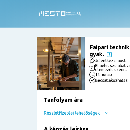
Faipari techni
gyak.
Jelentkezz most!
Elmélet szombat va
ütemezés szerint
12 hónap
Becsatlakozhatsz
Tanfolyam ára
Részletfizetési lehetőségek
A képzés leírása