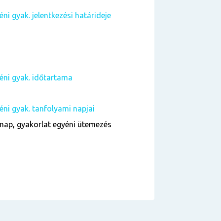
ni gyak. jelentkezési határideje
yéni gyak. időtartama
éni gyak. tanfolyami napjai
nap, gyakorlat egyéni ütemezés