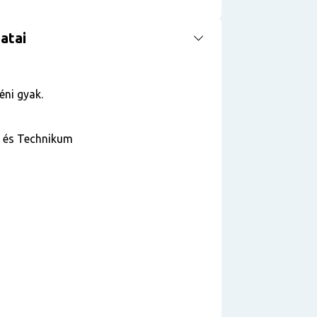
atai
éni gyak.
a és Technikum