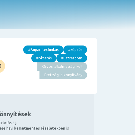
#Faipari technikus
#képzés
#oktatás
#Esztergom
Orvosi alkalmassági kell
Érettségi bizonyítvány
könnyítések
rációs díj.
tése havi
kamatmentes részletekben
is