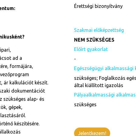
Érettségi bizonyítvány
entum:
Szakmai előképzettség
chnikusként?
NEM SZÜKSÉGES
Előírt gyakorlat
pari,
ácsot ad a
-
ére, formájára,
Egészségügyi alkalmassági 
ervezőprogram
szükséges; Foglalkozás egés
 ár kalkulációt készít.
által kiállított igazolás
szaki dokumentációt
Pályaalkalmassági alkalmas
z szükséges alap- és
szükséges
ök, gépek,
lasztásáról.
rténő készítésére.
állalkozás
Jelentkezem!