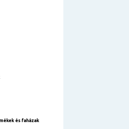
k
rmékek és faházak