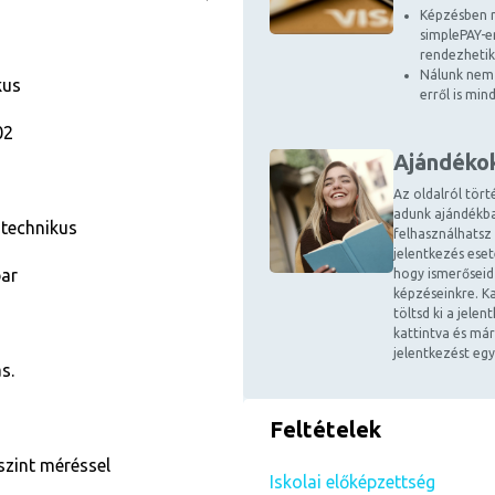
Képzésben r
simplePAY-en
rendezhetik
Nálunk nem 
kus
erről is mi
02
Ajándéko
Az oldalról tört
adunk ajándékba
 technikus
felhasználhatsz
jelentkezés ese
par
hogy ismerőseid
képzéseinkre. Ka
töltsd ki a jele
kattintva és már
jelentkezést egy
s.
Feltételek
szint méréssel
Iskolai előképzettség