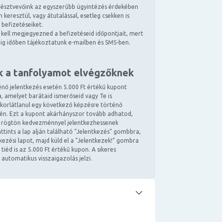
észtvevőink az egyszerűbb ügyintézés érdekében
 keresztül, vagy átutalással, esetleg csekken is
 befizetéseiket.
kell megjegyezned a befizetéseid időpontjait, mert
ndig időben tájékoztatunk e-mailben és SMS-ben.
k a tanfolyamot elvégzőknek
énő jelentkezés esetén 5.000 Ft értékű kupont
, amelyet barátaid ismerőseid vagy Te is
 korlátlanul egy következő képzésre történő
tén. Ezt a kupont akárhányszor tovább adhatod,
 rögtön kedvezménnyel jelentkezhessenek
ttints a lap alján található "Jelentkezés" gombbra,
ntkezési lapot, majd küld el a "Jelentkezek!" gombra
 tiéd is az 5.000 Ft értékű kupon. A sikeres
 automatikus visszaigazolás jelzi.