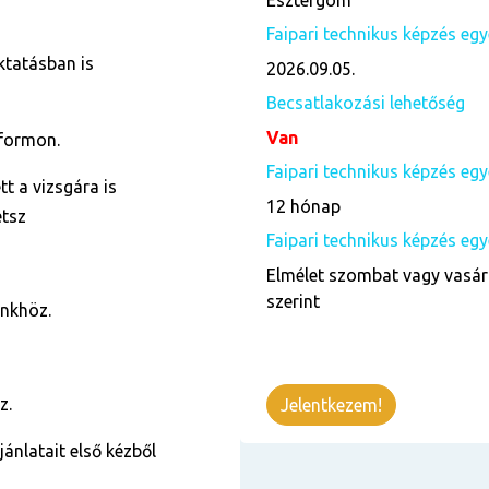
Esztergom
Faipari technikus képzés egyé
ktatásban is
2026.09.05.
Becsatlakozási lehetőség
Van
tformon.
Faipari technikus képzés eg
t a vizsgára is
12 hónap
etsz
Faipari technikus képzés egy
Elmélet szombat vagy vasár
szerint
ünkhöz.
z.
Jelentkezem!
jánlatait első kézből