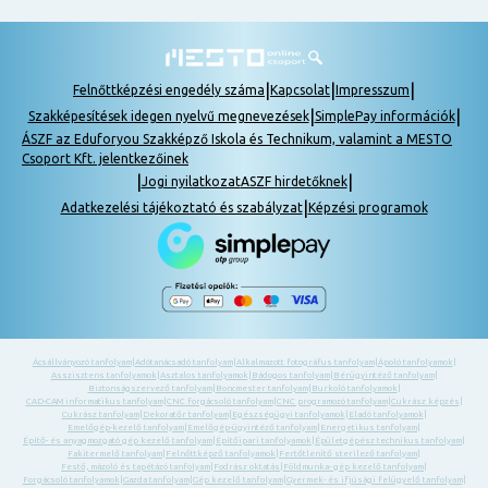
|
|
|
Felnőttképzési engedély száma
Kapcsolat
Impresszum
|
|
Szakképesítések idegen nyelvű megnevezések
SimplePay információk
ÁSZF az Eduforyou Szakképző Iskola és Technikum, valamint a MESTO
Csoport Kft. jelentkezőinek
|
|
Jogi nyilatkozat
ASZF hirdetőknek
|
Adatkezelési tájékoztató és szabályzat
Képzési programok
Ácsállványozó tanfolyam
|
Adótanácsadó tanfolyam
|
Alkalmazott fotográfus tanfolyam
|
Ápoló tanfolyamok
|
Asszisztens tanfolyamok
|
Asztalos tanfolyamok
|
Bádogos tanfolyam
|
Bérügyintéző tanfolyam
|
Biztonságszervező tanfolyam
|
Boncmester tanfolyam
|
Burkoló tanfolyamok
|
CAD-CAM informatikus tanfolyam
|
CNC forgácsoló tanfolyam
|
CNC programozó tanfolyam
|
Cukrász képzés
|
Cukrász tanfolyam
|
Dekoratőr tanfolyam
|
Egészségügyi tanfolyamok
|
Eladó tanfolyamok
|
Emelőgép-kezelő tanfolyam
|
Emelőgép-ügyintéző tanfolyam
|
Energetikus tanfolyam
|
Építő- és anyagmozgató gép kezelő tanfolyam
|
Építőipari tanfolyamok
|
Épületgépész technikus tanfolyam
|
Fakitermelő tanfolyam
|
Felnőttképző tanfolyamok
|
Fertőtlenítő sterilező tanfolyam
|
Festő, mázoló és tapétázó tanfolyam
|
Fodrász oktatás
|
Földmunka- gép kezelő tanfolyam
|
Forgácsoló tanfolyamok
|
Gazda tanfolyam
|
Gép kezelő tanfolyam
|
Gyermek- és ifjúsági felügyelő tanfolyam
|