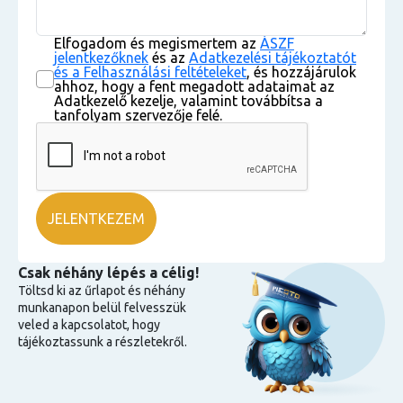
Elfogadom és megismertem az
ÁSZF
jelentkezőknek
és az
Adatkezelési tájékoztatót
és a Felhasználási feltételeket
, és hozzájárulok
ahhoz, hogy a fent megadott adataimat az
Adatkezelő kezelje, valamint továbbítsa a
tanfolyam szervezője felé.
Csak néhány lépés a célig!
Töltsd ki az űrlapot és néhány
munkanapon belül felvesszük
veled a kapcsolatot, hogy
tájékoztassunk a részletekről.