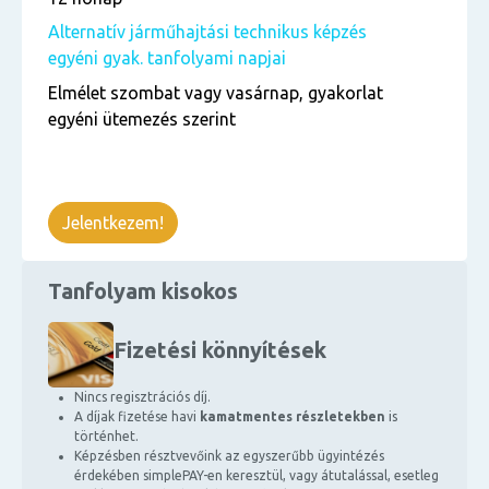
Alternatív járműhajtási technikus képzés
egyéni gyak. tanfolyami napjai
Elmélet szombat vagy vasárnap, gyakorlat
egyéni ütemezés szerint
Jelentkezem!
Tanfolyam kisokos
Fizetési könnyítések
Nincs regisztrációs díj.
A díjak fizetése havi
kamatmentes részletekben
is
történhet.
Képzésben résztvevőink az egyszerűbb ügyintézés
érdekében simplePAY-en keresztül, vagy átutalással, esetleg