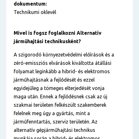
dokumentum:
Technikumi oklevél
Mivel is fogsz foglalkozni Alternatív
járműhajtási technikusként?
A szigorodó környezetvédelmi előírások és a
zéró-emissziós elvárások kiváltotta átállási
folyamat leginkább a hibrid- és elektromos
járműhajtásnak a fejlődését és ezzel
egyidejűleg a tömeges elterjedését vonja
maga után. Ennek a fejlődésnek csak az új
szakmai területen felkészült szakemberek
felelnek meg úgy a gyártás, mint a
járműfenntartás, szerviz területén. Az
alternatív gépjárműhajtási technikus
munkája során a hibrid- és elektromos