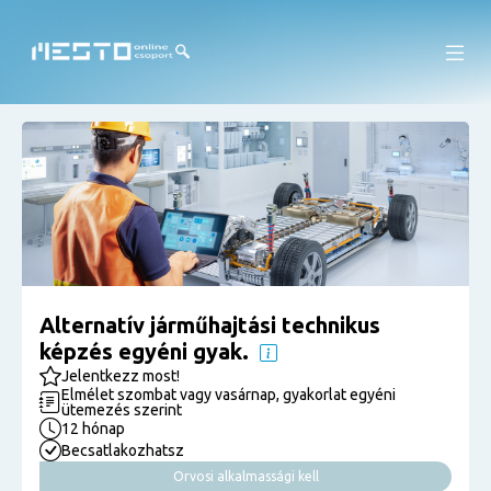
Alternatív járműhajtási technikus
képzés egyéni gyak.
Jelentkezz most!
Elmélet szombat vagy vasárnap, gyakorlat egyéni
ütemezés szerint
12 hónap
Becsatlakozhatsz
Orvosi alkalmassági kell