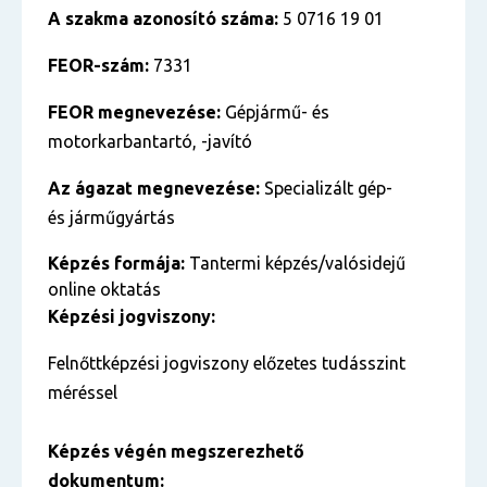
A szakma azonosító száma:
5 0716 19 01
FEOR-szám:
7331
FEOR megnevezése:
Gépjármű- és
motorkarbantartó, -javító
Az ágazat megnevezése:
Specializált gép-
és járműgyártás
Képzés formája:
Tantermi képzés/valósidejű
online oktatás
Képzési jogviszony:
Felnőttképzési jogviszony előzetes tudásszint
méréssel
Képzés végén megszerezhető
dokumentum: