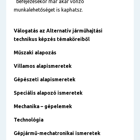
befejezésekor már akár vonzó
munkalehetőséget is kaphatsz.
Válogatás az
Alternatív járműhajtási
technikus
képzés témaköreiből
Műszaki alapozás
Villamos alapismeretek
Gépészeti alapismeretek
Speciális alapozó ismeretek
Mechanika – gépelemek
Technológia
Gépjármű-mechatronikai ismeretek