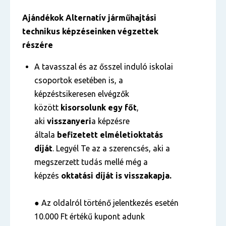
Ajándékok
Alternatív járműhajtási
technikus
képzéseinken végzettek
részére
A tavasszal és az ősszel induló iskolai
csoportok esetében is, a
képzéstsikeresen elvégzők
között
kisorsolunk egy főt
,
aki
visszanyeri
a képzésre
általa
befizetett
elméleti
oktatás
díját
. Legyél Te az a szerencsés, aki a
megszerzett tudás mellé még a
képzés
oktatási díját is visszakapja.
● Az oldalról történő jelentkezés esetén
10.000 Ft értékű kupont adunk