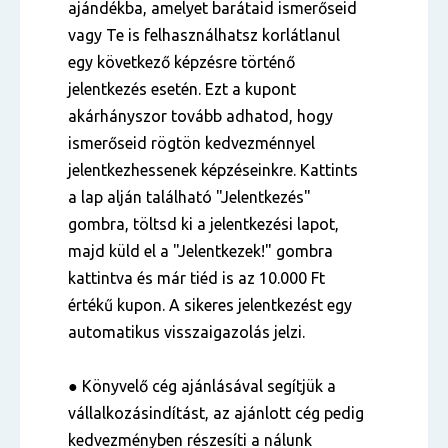
ajándékba, amelyet barátaid ismerőseid
vagy Te is felhasználhatsz korlátlanul
egy következő képzésre történő
jelentkezés esetén. Ezt a kupont
akárhányszor tovább adhatod, hogy
ismerőseid rögtön kedvezménnyel
jelentkezhessenek képzéseinkre. Kattints
a lap alján található "Jelentkezés"
gombra, töltsd ki a jelentkezési lapot,
majd küld el a "Jelentkezek!" gombra
kattintva és már tiéd is az 10.000 Ft
értékű kupon. A sikeres jelentkezést egy
automatikus visszaigazolás jelzi.
● Könyvelő cég ajánlásával segítjük a
vállalkozásindítást, az ajánlott cég pedig
kedvezményben részesíti a nálunk