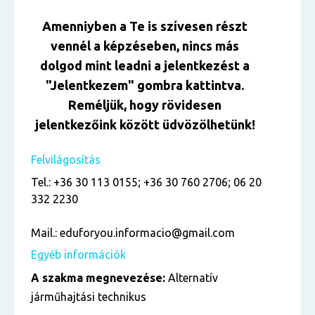
Amenniyben a Te is szívesen részt
vennél a képzéseben, nincs más
dolgod mint leadni a jelentkezést a
"Jelentkezem" gombra kattintva.
Reméljük, hogy rövidesen
jelentkezőink között üdvözölhetünk!
Felvilágosítás
Tel.: +36 30 113 0155; +36 30 760 2706; 06 20
332 2230
Mail.: eduforyou.informacio@gmail.com
Egyéb információk
A szakma megnevezése:
Alternatív
járműhajtási technikus