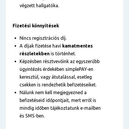
végzett hallgatóka.
Fizetési könnyítések
Nincs regisztrációs díj.
A díjak fizetése havi
kamatmentes
részletekben
is történhet.
Képzésben résztvevőink az egyszerűbb
ügyintézés érdekében simplePAY-en
keresztül, vagy átutalással, esetleg
csekken is rendezhetik befizetéseiket.
Nálunk nem kell megjegyezned a
befizetéseid időpontjait, mert erről is
mindig időben tájékoztatunk e-mailben
és SMS-ben.