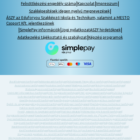
|
|
|
Felnőttképzési engedély száma
Kapcsolat
Impresszum
|
Szakképesítések idegen nyelvű megnevezések
ÁSZF az Eduforyou Szakképző Iskola és Technikum, valamint a MESTO
Csoport Kft. jelentkezőinek
|
|
|
SimplePay információk
Jogi nyilatkozat
ASZF hirdetőknek
|
Adatkezelési tájékoztató és szabályzat
Képzési programok
Ácsállványozó tanfolyam
|
Adótanácsadó tanfolyam
|
Alkalmazott fotográfus tanfolyam
|
Ápoló tanfolyamok
|
Asszisztens tanfolyamok
|
Asztalos tanfolyamok
|
Bádogos tanfolyam
|
Bérügyintéző tanfolyam
|
Biztonságszervező tanfolyam
|
Boncmester tanfolyam
|
Burkoló tanfolyamok
|
CAD-CAM informatikus tanfolyam
|
CNC forgácsoló tanfolyam
|
CNC programozó tanfolyam
|
Cukrász képzés
|
Cukrász tanfolyam
|
Dekoratőr tanfolyam
|
Egészségügyi tanfolyamok
|
Eladó tanfolyamok
|
Emelőgép-kezelő tanfolyam
|
Emelőgép-ügyintéző tanfolyam
|
Energetikus tanfolyam
|
Építő- és anyagmozgató gép kezelő tanfolyam
|
Építőipari tanfolyamok
|
Épületgépész technikus tanfolyam
|
Fakitermelő tanfolyam
|
Felnőttképző tanfolyamok
|
Fertőtlenítő sterilező tanfolyam
|
Festő, mázoló és tapétázó tanfolyam
|
Fodrász oktatás
|
Földmunka- gép kezelő tanfolyam
|
Forgácsoló tanfolyamok
|
Gazda tanfolyam
|
Gép kezelő tanfolyam
|
Gyermek- és ifjúsági felügyelő tanfolyam
|
Gyermekotthoni asszisztens tanfolyam
|
Gyógymasszőr tanfolyam
|
Gyógyszerkészítmény gyártó tanfolyam
|
Hegesztő tanfolyam
|
Ingatlanközvetítő tanfolyam
|
Ipari alpinista tanfolyam
|
Kályhás tanfolyam
|
Kazánkezelő tanfolyam
|
Kedvezményes tanfolyamok
|
Kereskedő tanfolyamok
|
Kertépítő tanfolyam
|
Kertfenntartó tanfolyam
|
Kezelő tanfolyamok
|
Kis teljesítményű kazánfűtő tanfolyam
|
Kisgyermek gondozó -és nevelő tanfolyam
|
Kőműves tanfolyamok
|
Könyvelő tanfolyamok
|
Környezetvédelmi technikus tanfolyam
|
Közbeszerzési referens tanfolyam
|
Közgazdasági tanfolyamok
|