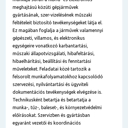
meghajtású közúti gépjárművek
gyártásának, szer-vizelésének műszaki
feltételeit biztosító tevékenységeket látja el.
Ez magában foglalja a járművek valamennyi
gépészeti, villamos, és elektronikus
egységeire vonatkozó karbantartási,
műszaki állapotvizsgálati, hibafeltárási,
hibaelhárítási, beállítási és fenntartási
műveleteket. Feladatai közé tartozik a
felsorolt munkafolyamatokhoz kapcsolódó
szervezési, nyilvántartási és ügyviteli
dokumentációs tevékenységek elvégzése is.
Technikusként betartja és betartatja a
munka-, tűz-, baleset-, és környezetvédelmi
előírásokat. Szervizben és gyártásban
egyaránt vezetői és koordinációs