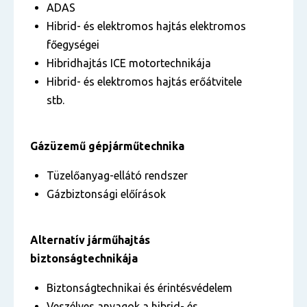
ADAS
Hibrid- és elektromos hajtás elektromos
főegységei
Hibridhajtás ICE motortechnikája
Hibrid- és elektromos hajtás erőátvitele
stb.
Gázüzemű gépjárműtechnika
Tüzelőanyag-ellátó rendszer
Gázbiztonsági előírások
Alternatív járműhajtás
biztonságtechnikája
Biztonságtechnikai és érintésvédelem
Veszélyes anyagok a hibrid- és