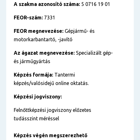
A szakma azonosító száma:
5 0716 19 01
FEOR-szám:
7331
FEOR megnevezése:
Gépjármű- és
motorkarbantartó, -javító
Az ágazat megnevezése:
Specializált gép-
és járműgyártás
Képzés formája:
Tantermi
képzés/valósidejű online oktatás.
Képzési jogviszony:
Felnőttképzési jogviszony előzetes
tudásszint méréssel
Képzés végén megszerezhető