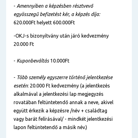
-
Amennyiben a képzésben résztvevő
egyösszegű befizetést kér, a képzés díja:
620.000Ft helyett 600.000Ft
-OKJ-s bizonyítvány után járó kedvezmény
20.000 Ft
-
Kuponbeváltás
10.000Ft
-
Több személy egyszerre történő jelentkezése
esetén
: 20.000 Ft kedvezmény (a jelentkezés
alkalmával a jelentkezési lap megjegyzés
rovatában feltüntetendő annak a neve, akivel
együtt érkezik a képzésre /név + családtag
vagy barát felírásával/ - mindkét jelentkezési
lapon feltüntetendő a másik név.)