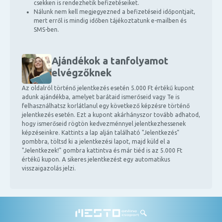
csekken is rendezhetik befizetéseiket.
Nálunk nem kell megjegyezned a befizetéseid időpontjait,
mert erről is mindig időben tájékoztatunk e-mailben és
SMS-ben.
Ajándékok a tanfolyamot
elvégzőknek
Az oldalról történő jelentkezés esetén 5.000 Ft értékű kupont
adunk ajándékba, amelyet barátaid ismerőseid vagy Te is
felhasználhatsz korlátlanul egy következő képzésre történő
jelentkezés esetén. Ezt a kupont akárhányszor tovább adhatod,
hogy ismerőseid rögtön kedvezménnyel jelentkezhessenek
képzéseinkre. Kattints a lap alján található "Jelentkezés"
gombbra, töltsd ki a jelentkezési lapot, majd küld el a
"Jelentkezek!" gombra kattintva és már tiéd is az 5.000 Ft
értékű kupon. A sikeres jelentkezést egy automatikus
visszaigazolás jelzi.