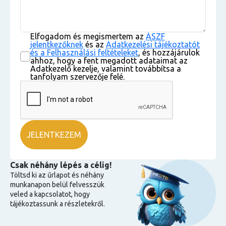
Elfogadom és megismertem az
ÁSZF
jelentkezőknek
és az
Adatkezelési tájékoztatót
és a Felhasználási feltételeket
, és hozzájárulok
ahhoz, hogy a fent megadott adataimat az
Adatkezelő kezelje, valamint továbbítsa a
tanfolyam szervezője felé.
Csak néhány lépés a célig!
Töltsd ki az űrlapot és néhány
munkanapon belül felvesszük
veled a kapcsolatot, hogy
tájékoztassunk a részletekről.