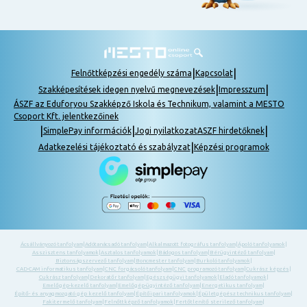
|
|
Felnőttképzési engedély száma
Kapcsolat
|
|
Szakképesítések idegen nyelvű megnevezések
Impresszum
ÁSZF az Eduforyou Szakképző Iskola és Technikum, valamint a MESTO
Csoport Kft. jelentkezőinek
|
|
|
SimplePay információk
Jogi nyilatkozat
ASZF hirdetőknek
|
Adatkezelési tájékoztató és szabályzat
Képzési programok
Ácsállványozó tanfolyam
|
Adótanácsadó tanfolyam
|
Alkalmazott fotográfus tanfolyam
|
Ápoló tanfolyamok
|
Asszisztens tanfolyamok
|
Asztalos tanfolyamok
|
Bádogos tanfolyam
|
Bérügyintéző tanfolyam
|
Biztonságszervező tanfolyam
|
Boncmester tanfolyam
|
Burkoló tanfolyamok
|
CAD-CAM informatikus tanfolyam
|
CNC forgácsoló tanfolyam
|
CNC programozó tanfolyam
|
Cukrász képzés
|
Cukrász tanfolyam
|
Dekoratőr tanfolyam
|
Egészségügyi tanfolyamok
|
Eladó tanfolyamok
|
Emelőgép-kezelő tanfolyam
|
Emelőgép-ügyintéző tanfolyam
|
Energetikus tanfolyam
|
Építő- és anyagmozgató gép kezelő tanfolyam
|
Építőipari tanfolyamok
|
Épületgépész technikus tanfolyam
|
Fakitermelő tanfolyam
|
Felnőttképző tanfolyamok
|
Fertőtlenítő sterilező tanfolyam
|