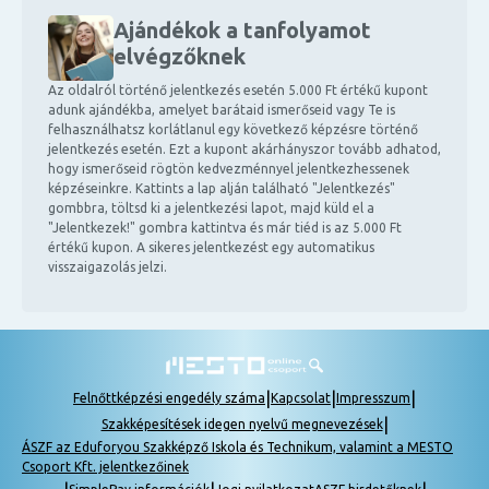
Ajándékok a tanfolyamot
elvégzőknek
Az oldalról történő jelentkezés esetén 5.000 Ft értékű kupont
adunk ajándékba, amelyet barátaid ismerőseid vagy Te is
felhasználhatsz korlátlanul egy következő képzésre történő
jelentkezés esetén. Ezt a kupont akárhányszor tovább adhatod,
hogy ismerőseid rögtön kedvezménnyel jelentkezhessenek
képzéseinkre. Kattints a lap alján található "Jelentkezés"
gombbra, töltsd ki a jelentkezési lapot, majd küld el a
"Jelentkezek!" gombra kattintva és már tiéd is az 5.000 Ft
értékű kupon. A sikeres jelentkezést egy automatikus
visszaigazolás jelzi.
|
|
|
Felnőttképzési engedély száma
Kapcsolat
Impresszum
|
Szakképesítések idegen nyelvű megnevezések
ÁSZF az Eduforyou Szakképző Iskola és Technikum, valamint a MESTO
Csoport Kft. jelentkezőinek