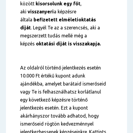
között
kisorsolunk egy főt
,
aki
visszanyeri
a képzésre
általa
befizetett
elméleti
oktatás
díját
. Legyél Te az a szerencsés, aki a
megszerzett tudás mellé még a
képzés
oktatási díját is visszakapja.
Az oldalról történő jelentkezés esetén
10.000 Ft értékű kupont adunk
ajándékba, amelyet barátaid ismerőseid
vagy Te is felhasználhatsz korlátlanul
egy következő képzésre történő
jelentkezés esetén. Ezt a kupont
akárhányszor tovább adhatod, hogy
ismerőseid rögtön kedvezménnyel
jelentkezhessenek képzéseinkre. Kattints