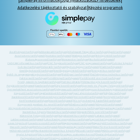
|
|
|
SimplePay információk
Jogi nyilatkozat
ASZF hirdetőknek
|
Adatkezelési tájékoztató és szabályzat
Képzési programok
Ácsállványozó tanfolyam
|
Adótanácsadó tanfolyam
|
Alkalmazott fotográfus tanfolyam
|
Ápoló tanfolyamok
|
Asszisztens tanfolyamok
|
Asztalos tanfolyamok
|
Bádogos tanfolyam
|
Bérügyintéző tanfolyam
|
Biztonságszervező tanfolyam
|
Boncmester tanfolyam
|
Burkoló tanfolyamok
|
CAD-CAM informatikus tanfolyam
|
CNC forgácsoló tanfolyam
|
CNC programozó tanfolyam
|
Cukrász képzés
|
Cukrász tanfolyam
|
Dekoratőr tanfolyam
|
Egészségügyi tanfolyamok
|
Eladó tanfolyamok
|
Emelőgép-kezelő tanfolyam
|
Emelőgép-ügyintéző tanfolyam
|
Energetikus tanfolyam
|
Építő- és anyagmozgató gép kezelő tanfolyam
|
Építőipari tanfolyamok
|
Épületgépész technikus tanfolyam
|
Fakitermelő tanfolyam
|
Felnőttképző tanfolyamok
|
Fertőtlenítő sterilező tanfolyam
|
Festő, mázoló és tapétázó tanfolyam
|
Fodrász oktatás
|
Földmunka- gép kezelő tanfolyam
|
Forgácsoló tanfolyamok
|
Gazda tanfolyam
|
Gép kezelő tanfolyam
|
Gyermek- és ifjúsági felügyelő tanfolyam
|
Gyermekotthoni asszisztens tanfolyam
|
Gyógymasszőr tanfolyam
|
Gyógyszerkészítmény gyártó tanfolyam
|
Hegesztő tanfolyam
|
Ingatlanközvetítő tanfolyam
|
Ipari alpinista tanfolyam
|
Kályhás tanfolyam
|
Kazánkezelő tanfolyam
|
Kedvezményes tanfolyamok
|
Kereskedő tanfolyamok
|
Kertépítő tanfolyam
|
Kertfenntartó tanfolyam
|
Kezelő tanfolyamok
|
Kis teljesítményű kazánfűtő tanfolyam
|
Kisgyermek gondozó -és nevelő tanfolyam
|
Kőműves tanfolyamok
|
Könyvelő tanfolyamok
|
Környezetvédelmi technikus tanfolyam
|
Közbeszerzési referens tanfolyam
|
Közgazdasági tanfolyamok
|
Kozmetikus képzés
|
Kozmetikus tanfolyamok
|
Központifűtés szerelő tanfolyam
|
Közterület felügyelő tanfolyam
|
Kutyakozmetikus tanfolyamok
|
Lakatos tanfolyamok
|
Lakberendező tanfolyamok
|
Létesítményi energetikus tanfolyam
|
Logisztikai ügyintéző tanfolyam
|
Lovas képzések
|
Lovastúra vezető tanfolyam
|
Magánnyomozó tanfolyam
|
Magasépítő technikus tanfolyam
|
Masszőr tanfolyam
|
Méhész tanfolyamok
|
Mezőgazdasági tanfolyamok
|
Motorfűrész-kezelő tanfolyam
|
Műkörmös tanfolyam
|
Munkavédelmi technikus képzés
|
Műszaki tanfolyamok
|
Műtőssegéd tanfolyam
|
Nyelvi képzések
|
OKJ-s tanfolyamok
|
Országos szakemberkereső
|
Óvodai dajka tanfolyam
|
Parkgondozó tanfolyam
|
Pénzügyi-számviteli ügyintéző tanfolyam
|
Pincér tanfolyam
|