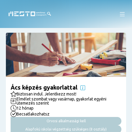
Ács képzés gyakorlattal
Biztosan indul. Jelentkezz most!
Elmélet szombat vagy vasárnap, gyakorlat egyéni
ütemezés szerint
12 hónap
Becsatlakozhatsz
Orvosi alkalmassági kell
Alapfokú iskolai végzettség szükséges (8 osztály)