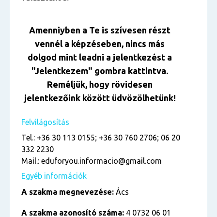
Amenniyben a Te is szívesen részt
vennél a képzéseben, nincs más
dolgod mint leadni a jelentkezést a
"Jelentkezem" gombra kattintva.
Reméljük, hogy rövidesen
jelentkezőink között üdvözölhetünk!
Felvilágosítás
Tel.: +36 30 113 0155; +36 30 760 2706; 06 20
332 2230
Mail.: eduforyou.informacio@gmail.com
Egyéb információk
A szakma megnevezése:
Ács
A szakma azonosító száma:
4 0732 06 01