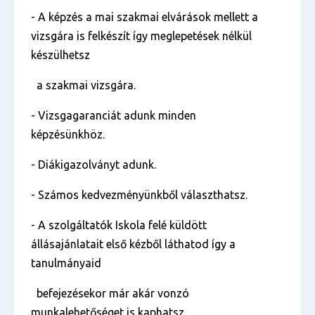
- A képzés a mai szakmai elvárások mellett a
vizsgára is felkészít így meglepetések nélkül
készülhetsz
a szakmai vizsgára.
- Vizsgagaranciát adunk minden
képzésünkhöz.
- Diákigazolványt adunk.
- Számos kedvezményünkből választhatsz.
- A szolgáltatók Iskola felé küldött
állásajánlatait első kézből láthatod így a
tanulmányaid
befejezésekor már akár vonzó
munkalehetőséget is kaphatsz.