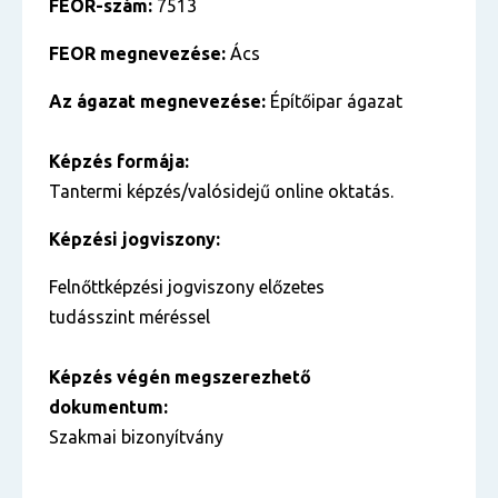
FEOR-szám:
7513
FEOR megnevezése:
Ács
Az ágazat megnevezése:
Építőipar ágazat
Képzés formája:
Tantermi képzés/valósidejű online oktatás.
Képzési jogviszony:
Felnőttképzési jogviszony előzetes
tudásszint méréssel
Képzés végén megszerezhető
dokumentum:
Szakmai bizonyítvány