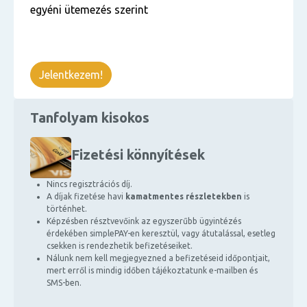
egyéni ütemezés szerint
Jelentkezem!
Tanfolyam kisokos
Fizetési könnyítések
Nincs regisztrációs díj.
A díjak fizetése havi
kamatmentes részletekben
is
történhet.
Képzésben résztvevőink az egyszerűbb ügyintézés
érdekében simplePAY-en keresztül, vagy átutalással, esetleg
csekken is rendezhetik befizetéseiket.
Nálunk nem kell megjegyezned a befizetéseid időpontjait,
mert erről is mindig időben tájékoztatunk e-mailben és
SMS-ben.