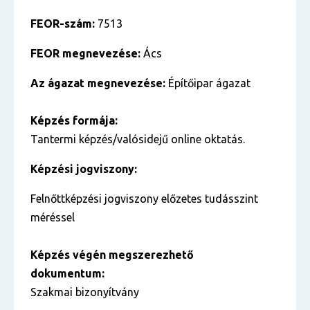
FEOR-szám:
7513
FEOR megnevezése:
Ács
Az ágazat megnevezése:
Építőipar ágazat
Képzés formája:
Tantermi képzés/valósidejű online oktatás.
Képzési jogviszony:
Felnőttképzési jogviszony előzetes tudásszint
méréssel
Képzés végén megszerezhető
dokumentum:
Szakmai bizonyítvány