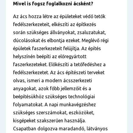
Mivel is fogsz foglalkozni ácsként?
Az ács hozza létre az épületeket védő tetők
fedélszerkezeteit, elkészíti az építkezés
során szükséges állványokat, zsaluzatukat,
dúcolásokat és elbontja ezeket. Meglévő régi
épületek faszerkezeteit felújítja. Az építés
helyszínén beépíti az előregyártott
faszerkezeteket. Előkészíti a tetőfedéshez a
fedélszerkezetet. Az ács építészeti terveket
olvas, ismeri a modern ácsszerkezeti
anyagokat, azok főbb jellemzőit és a
beépítésükhöz szükséges technológiai
folyamatokat. A napi munkavégzéshez
szükséges szerszámokat, eszközöket,
kisgépeket szakszerűen használja.
Csapatban dolgozva maradandó, látványos