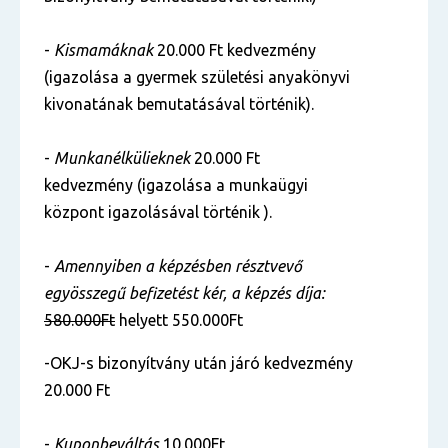
-
Kismamáknak
20.000 Ft kedvezmény
(igazolása a gyermek születési anyakönyvi
kivonatának bemutatásával történik).
-
Munkanélkülieknek
20.000 Ft
kedvezmény (igazolása a munkaügyi
központ igazolásával történik ).
-
Amennyiben a képzésben résztvevő
egyösszegű befizetést kér, a képzés díja:
580.000Ft
helyett 550.000Ft
-OKJ-s bizonyítvány után járó kedvezmény
20.000 Ft
-
Kuponbeváltás
10.000Ft