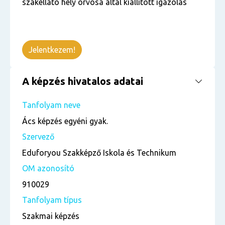
szakellátó hely orvosa által kiállított igazolás
Jelentkezem!
A képzés hivatalos adatai
Tanfolyam neve
Ács képzés egyéni gyak.
Szervező
Eduforyou Szakképző Iskola és Technikum
OM azonosító
910029
Tanfolyam típus
Szakmai képzés