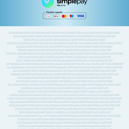
Ácsállványozó tanfolyam
|
Adótanácsadó tanfolyam
|
Alkalmazott fotográfus tanfolyam
|
Ápoló tanfolyamok
|
Asszisztens tanfolyamok
|
Asztalos tanfolyamok
|
Bádogos tanfolyam
|
Bérügyintéző tanfolyam
|
Biztonságszervező tanfolyam
|
Boncmester tanfolyam
|
Burkoló tanfolyamok
|
CAD-CAM informatikus tanfolyam
|
CNC forgácsoló tanfolyam
|
CNC programozó tanfolyam
|
Cukrász képzés
|
Cukrász tanfolyam
|
Dekoratőr tanfolyam
|
Egészségügyi tanfolyamok
|
Eladó tanfolyamok
|
Emelőgép-kezelő tanfolyam
|
Emelőgép-ügyintéző tanfolyam
|
Energetikus tanfolyam
|
Építő- és anyagmozgató gép kezelő tanfolyam
|
Építőipari tanfolyamok
|
Épületgépész technikus tanfolyam
|
Fakitermelő tanfolyam
|
Felnőttképző tanfolyamok
|
Fertőtlenítő sterilező tanfolyam
|
Festő, mázoló és tapétázó tanfolyam
|
Fodrász oktatás
|
Földmunka- gép kezelő tanfolyam
|
Forgácsoló tanfolyamok
|
Gazda tanfolyam
|
Gép kezelő tanfolyam
|
Gyermek- és ifjúsági felügyelő tanfolyam
|
Gyermekotthoni asszisztens tanfolyam
|
Gyógymasszőr tanfolyam
|
Gyógyszerkészítmény gyártó tanfolyam
|
Hegesztő tanfolyam
|
Ingatlanközvetítő tanfolyam
|
Ipari alpinista tanfolyam
|
Kályhás tanfolyam
|
Kazánkezelő tanfolyam
|
Kedvezményes tanfolyamok
|
Kereskedő tanfolyamok
|
Kertépítő tanfolyam
|
Kertfenntartó tanfolyam
|
Kezelő tanfolyamok
|
Kis teljesítményű kazánfűtő tanfolyam
|
Kisgyermek gondozó -és nevelő tanfolyam
|
Kőműves tanfolyamok
|
Könyvelő tanfolyamok
|
Környezetvédelmi technikus tanfolyam
|
Közbeszerzési referens tanfolyam
|
Közgazdasági tanfolyamok
|
Kozmetikus képzés
|
Kozmetikus tanfolyamok
|
Központifűtés szerelő tanfolyam
|
Közterület felügyelő tanfolyam
|
Kutyakozmetikus tanfolyamok
|
Lakatos tanfolyamok
|
Lakberendező tanfolyamok
|
Létesítményi energetikus tanfolyam
|
Logisztikai ügyintéző tanfolyam
|
Lovas képzések
|
Lovastúra vezető tanfolyam
|
Magánnyomozó tanfolyam
|
Magasépítő technikus tanfolyam
|
Masszőr tanfolyam
|
Méhész tanfolyamok
|
Mezőgazdasági tanfolyamok
|
Motorfűrész-kezelő tanfolyam
|
Műkörmös tanfolyam
|
Munkavédelmi technikus képzés
|
Műszaki tanfolyamok
|
Műtőssegéd tanfolyam
|
Nyelvi képzések
|
OKJ-s tanfolyamok
|
Országos szakemberkereső
|
Óvodai dajka tanfolyam
|
Parkgondozó tanfolyam
|
Pénzügyi-számviteli ügyintéző tanfolyam
|
Pincér tanfolyam
|
Pirotechnikus tanfolyamok
|
PLC programozó tanfolyam
|
Raktáros tanfolyam
|
Rehabilitációs tanfolyamok
|
Rendezvényszervező tanfolyamok
|
Robbanásbiztos berendezés kezelője tanfolyam
|
Sírkő készítő tanfolyam
|
Sportedző tanfolyam
|
Sportoktató tanfolyam
|
Szakács tanfolyam
|
Szakképző tanfolyamok
|
Szállodai portás -recepciós tanfolyam
|
Szárazépítő tanfolyam
|