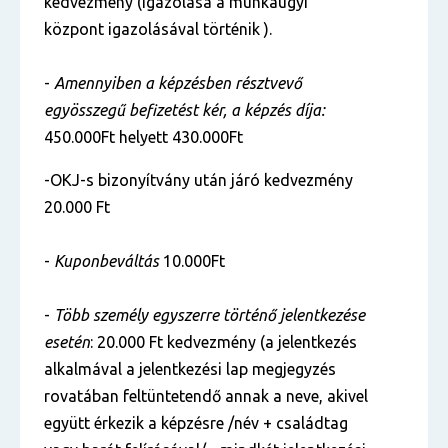
kedvezmény (igazolása a munkaügyi
központ igazolásával történik ).
-
Amennyiben a képzésben résztvevő
egyösszegű befizetést kér, a képzés díja:
450.000Ft
helyett 430.000Ft
-OKJ-s bizonyítvány után járó kedvezmény
20.000 Ft
-
Kuponbeváltás
10.000Ft
-
Több személy egyszerre történő jelentkezése
esetén
: 20.000 Ft kedvezmény (a jelentkezés
alkalmával a jelentkezési lap megjegyzés
rovatában feltüntetendő annak a neve, akivel
együtt érkezik a képzésre /név + családtag