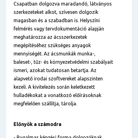
Csapatban dolgozva maradandó, látványos
szerkezeteket alkot, szívesen dolgozik
magasban és a szabadban is. Helyszíni
felmérés vagy tervdokumentáció alapján
meghatározza az ácsszerkezetek
megépítéséhez szükséges anyagok
mennyiségét. Az ácsmunkák munka-,
baleset-, tűz- és környezetvédelmi szabályait
ismeri, azokat tudatosan betartja. Az
alapvető irodai szoftvereket alapszinten
kezeli. A kivitelezés során keletkezett
hulladékokat a vonatkozó előírásoknak
megfelelően szállítja, tárolja.
Előnyök a számodra
- Rugalmas képzési forma dolgozóknak,