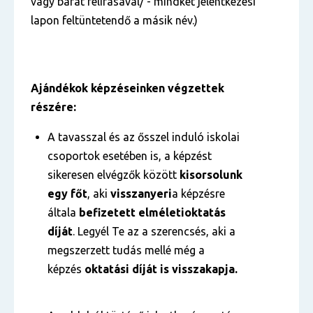
vagy barát felírásával/ - mindkét jelentkezési
lapon feltüntetendő a másik név.)
Ajándékok képzéseinken végzettek
részére:
A tavasszal és az ősszel induló iskolai
csoportok esetében is, a képzést
sikeresen elvégzők között
kisorsolunk
egy főt
, aki
visszanyeri
a képzésre
általa
befizetett
elméleti
oktatás
díját
. Legyél Te az a szerencsés, aki a
megszerzett tudás mellé még a
képzés
oktatási díját is visszakapja.