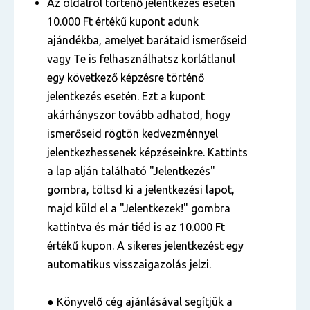
Az oldalról történő jelentkezés esetén
10.000 Ft értékű kupont adunk
ajándékba, amelyet barátaid ismerőseid
vagy Te is felhasználhatsz korlátlanul
egy következő képzésre történő
jelentkezés esetén. Ezt a kupont
akárhányszor tovább adhatod, hogy
ismerőseid rögtön kedvezménnyel
jelentkezhessenek képzéseinkre. Kattints
a lap alján található "Jelentkezés"
gombra, töltsd ki a jelentkezési lapot,
majd küld el a "Jelentkezek!" gombra
kattintva és már tiéd is az 10.000 Ft
értékű kupon. A sikeres jelentkezést egy
automatikus visszaigazolás jelzi.
● Könyvelő cég ajánlásával segítjük a