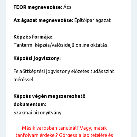
FEOR megnevezése:
Ács
Az ágazat megnevezése:
Építőipar ágazat
Képzés formája:
Tantermi képzés/valósidejű online oktatás.
Képzési jogviszony:
Felnőttképzési jogviszony előzetes tudásszint
méréssel
Képzés végén megszerezhető
dokumentum:
Szakmai bizonyítvány
Másik városban tanulnál? Vagy, másik
tanfolyam érdekel? Görgess a lap tetejére és