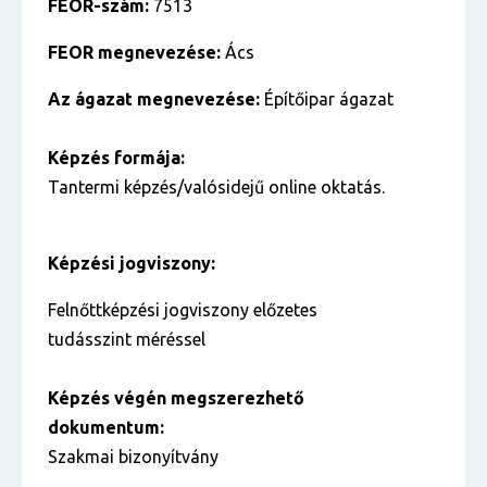
FEOR-szám:
7513
FEOR megnevezése:
Ács
Az ágazat megnevezése:
Építőipar ágazat
Képzés formája:
Tantermi képzés/valósidejű online oktatás.
Képzési jogviszony:
Felnőttképzési jogviszony előzetes
tudásszint méréssel
Képzés végén megszerezhető
dokumentum:
Szakmai bizonyítvány