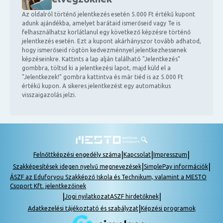
Az oldalról történő jelentkezés esetén 5.000 Ft értékű kupont
adunk ajándékba, amelyet barátaid ismerőseid vagy Te is
felhasználhatsz korlátlanul egy következő képzésre történő
jelentkezés esetén. Ezt a kupont akárhányszor tovább adhatod,
hogy ismerőseid rögtön kedvezménnyel jelentkezhessenek
képzéseinkre. Kattints a lap alján található "Jelentkezés"
gombbra, töltsd ki a jelentkezési lapot, majd küld el a
"Jelentkezek!" gombra kattintva és már tiéd is az 5.000 Ft
értékű kupon. A sikeres jelentkezést egy automatikus
visszaigazolás jelzi.
|
|
|
Felnőttképzési engedély száma
Kapcsolat
Impresszum
|
|
Szakképesítések idegen nyelvű megnevezések
SimplePay információk
ÁSZF az Eduforyou Szakképző Iskola és Technikum, valamint a MESTO
Csoport Kft. jelentkezőinek
|
|
Jogi nyilatkozat
ASZF hirdetőknek
|
Adatkezelési tájékoztató és szabályzat
Képzési programok