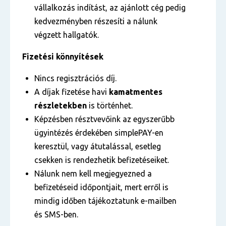
vállalkozás indítást, az ajánlott cég pedig
kedvezményben részesíti a nálunk
végzett hallgatók.
Fizetési könnyítések
Nincs regisztrációs díj.
A díjak fizetése havi
kamatmentes
részletekben
is történhet.
Képzésben résztvevőink az egyszerűbb
ügyintézés érdekében simplePAY-en
keresztül, vagy átutalással, esetleg
csekken is rendezhetik befizetéseiket.
Nálunk nem kell megjegyezned a
befizetéseid időpontjait, mert erről is
mindig időben tájékoztatunk e-mailben
és SMS-ben.