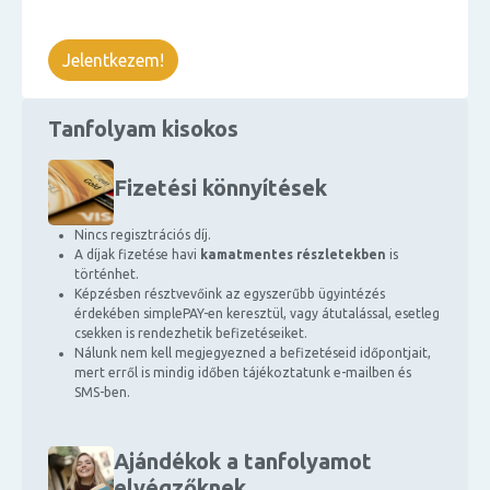
Jelentkezem!
Tanfolyam kisokos
Fizetési könnyítések
Nincs regisztrációs díj.
A díjak fizetése havi
kamatmentes részletekben
is
történhet.
Képzésben résztvevőink az egyszerűbb ügyintézés
érdekében simplePAY-en keresztül, vagy átutalással, esetleg
csekken is rendezhetik befizetéseiket.
Nálunk nem kell megjegyezned a befizetéseid időpontjait,
mert erről is mindig időben tájékoztatunk e-mailben és
SMS-ben.
Ajándékok a tanfolyamot
elvégzőknek