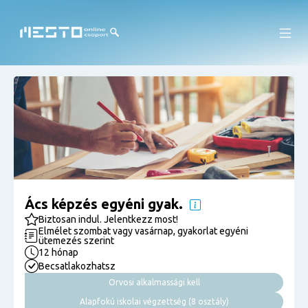
Ács képzés egyéni gyak.
Biztosan indul. Jelentkezz most!
Elmélet szombat vagy vasárnap, gyakorlat egyéni
ütemezés szerint
12 hónap
Becsatlakozhatsz
Orvosi alkalmassági kell
Alapfokú iskolai végzettség (8 osztály)