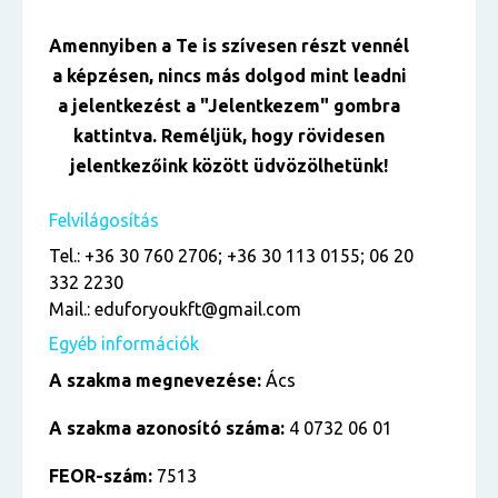
Amennyiben a Te is szívesen részt vennél
a képzésen, nincs más dolgod mint leadni
a jelentkezést a "Jelentkezem" gombra
kattintva. Reméljük, hogy rövidesen
jelentkezőink között üdvözölhetünk!
Felvilágosítás
Tel.: +36 30 760 2706; +36 30 113 0155; 06 20
332 2230
Mail.: eduforyoukft@gmail.com
Egyéb információk
A szakma megnevezése:
Ács
A szakma azonosító száma:
4 0732 06 01
FEOR-szám:
7513