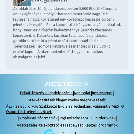
Az oldalról történő jelentkezés esetén 5.000 Ft értékű kupont
adunk ajándékba, amelyet barátaid ismerőseid vagy Te is
felhasználhatsz korlátlanul egy következő képzésre történő
jelentkezés esetén. Ezt a kupont akárhányszor tovább adhatod,
hogy ismerőseid rögtön kedvezménnyel jelentkezhessenek
képzéseinkre. Kattints a lap alján található "Jelentkezés"
gombbra, töltsd ki a jelentkezési lapot, majd küld el a
"Jelentkezek!" gombra kattintva és már tiéd is az 5.000 Ft
értékű kupon. A sikeres jelentkezést egy automatikus
visszaigazolás jelzi.
|
|
|
Felnőttképzési engedély száma
Kapcsolat
Impresszum
|
Szakképesítések idegen nyelvű megnevezések
ÁSZF az Eduforyou Szakképző Iskola és Technikum, valamint a MESTO
Csoport Kft. jelentkezőinek
|
|
|
SimplePay információk
Jogi nyilatkozat
ASZF hirdetőknek
|
Adatkezelési tájékoztató és szabályzat
Képzési programok