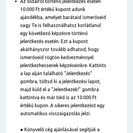
Az oldalról történő jelentkezés esetén
10.000 Ft értékű kupont adunk
ajándékba, amelyet barátaid ismerőseid
vagy Te is felhasználhatsz korlátlanul
egy következő képzésre történő
jelentkezés esetén. Ezt a kupont
akárhányszor tovább adhatod, hogy
ismerőseid rögtön kedvezménnyel
jelentkezhessenek képzéseinkre. Kattints
a lap alján található "Jelentkezés"
gombra, töltsd ki a jelentkezési lapot,
majd küld el a "Jelentkezek!" gombra
kattintva és már tiéd is az 10.000 Ft
értékű kupon. A sikeres jelentkezést egy
automatikus visszaigazolás jelzi.
● Könyvelő cég ajánlásával segítjük a