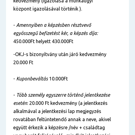
kedvezmény (igazolása a munkaügyi
központ igazolásával történik ).
-
Amennyiben a képzésben résztvevő
egyösszegű befizetést kér, a képzés díja:
450.000Ft
helyett 430.000Ft
-OKJ-s bizonyítvány után járó kedvezmény
20.000 Ft
-
Kuponbeváltás
10.000Ft
-
Több személy egyszerre történő jelentkezése
esetén
: 20.000 Ft kedvezmény (a jelentkezés
alkalmával a jelentkezési lap megjegyzés
rovatában feltüntetendő annak a neve, akivel
együtt érkezik a képzésre /név + családtag