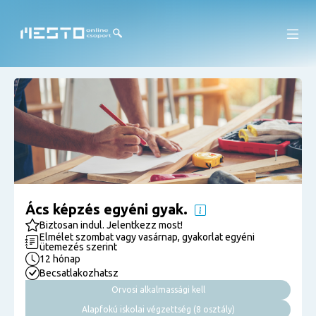
Ács képzés egyéni gyak.
Biztosan indul. Jelentkezz most!
Elmélet szombat vagy vasárnap, gyakorlat egyéni
ütemezés szerint
12 hónap
Becsatlakozhatsz
Orvosi alkalmassági kell
Alapfokú iskolai végzettség (8 osztály)