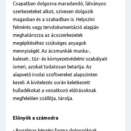
Csapatban dolgozva maradandó, látványos
szerkezeteket alkot, szívesen dolgozik
magasban és a szabadban is. Helyszíni
felmérés vagy tervdokumentáció alapján
meghatározza az ácsszerkezetek
megépítéséhez szükséges anyagok
mennyiségét. Az ácsmunkák munka-,
baleset-, tűz- és környezetvédelmi szabályait
ismeri, azokat tudatosan betartja. Az
alapvető irodai szoftvereket alapszinten
kezeli. A kivitelezés során keletkezett
hulladékokat a vonatkozó előírásoknak
megfelelően szállítja, tárolja.
Előnyök a számodra
- Rugalmas képzési forma dolgozóknak,