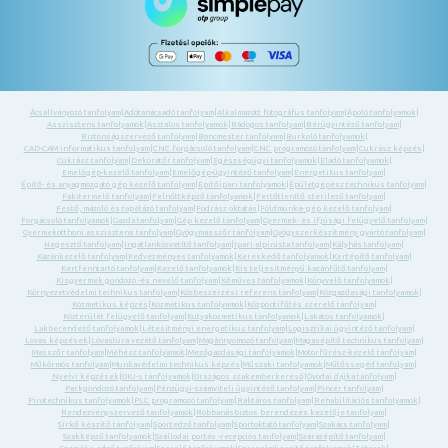
Ácsállványozó tanfolyam
|
Adótanácsadó tanfolyam
|
Alkalmazott fotográfus tanfolyam
|
Ápoló tanfolyamok
|
Asszisztens tanfolyamok
|
Asztalos tanfolyamok
|
Bádogos tanfolyam
|
Bérügyintéző tanfolyam
|
Biztonságszervező tanfolyam
|
Boncmester tanfolyam
|
Burkoló tanfolyamok
|
CAD-CAM informatikus tanfolyam
|
CNC forgácsoló tanfolyam
|
CNC programozó tanfolyam
|
Cukrász képzés
|
Cukrász tanfolyam
|
Dekoratőr tanfolyam
|
Egészségügyi tanfolyamok
|
Eladó tanfolyamok
|
Emelőgép-kezelő tanfolyam
|
Emelőgép-ügyintéző tanfolyam
|
Energetikus tanfolyam
|
Építő- és anyagmozgató gép kezelő tanfolyam
|
Építőipari tanfolyamok
|
Épületgépész technikus tanfolyam
|
Fakitermelő tanfolyam
|
Felnőttképző tanfolyamok
|
Fertőtlenítő sterilező tanfolyam
|
Festő, mázoló és tapétázó tanfolyam
|
Fodrász oktatás
|
Földmunka- gép kezelő tanfolyam
|
Forgácsoló tanfolyamok
|
Gazda tanfolyam
|
Gép kezelő tanfolyam
|
Gyermek- és ifjúsági felügyelő tanfolyam
|
Gyermekotthoni asszisztens tanfolyam
|
Gyógymasszőr tanfolyam
|
Gyógyszerkészítmény gyártó tanfolyam
|
Hegesztő tanfolyam
|
Ingatlanközvetítő tanfolyam
|
Ipari alpinista tanfolyam
|
Kályhás tanfolyam
|
Kazánkezelő tanfolyam
|
Kedvezményes tanfolyamok
|
Kereskedő tanfolyamok
|
Kertépítő tanfolyam
|
Kertfenntartó tanfolyam
|
Kezelő tanfolyamok
|
Kis teljesítményű kazánfűtő tanfolyam
|
Kisgyermek gondozó -és nevelő tanfolyam
|
Kőműves tanfolyamok
|
Könyvelő tanfolyamok
|
Környezetvédelmi technikus tanfolyam
|
Közbeszerzési referens tanfolyam
|
Közgazdasági tanfolyamok
|
Kozmetikus képzés
|
Kozmetikus tanfolyamok
|
Központifűtés szerelő tanfolyam
|
Közterület felügyelő tanfolyam
|
Kutyakozmetikus tanfolyamok
|
Lakatos tanfolyamok
|
Lakberendező tanfolyamok
|
Létesítményi energetikus tanfolyam
|
Logisztikai ügyintéző tanfolyam
|
Lovas képzések
|
Lovastúra vezető tanfolyam
|
Magánnyomozó tanfolyam
|
Magasépítő technikus tanfolyam
|
Masszőr tanfolyam
|
Méhész tanfolyamok
|
Mezőgazdasági tanfolyamok
|
Motorfűrész-kezelő tanfolyam
|
Műkörmös tanfolyam
|
Munkavédelmi technikus képzés
|
Műszaki tanfolyamok
|
Műtőssegéd tanfolyam
|
Nyelvi képzések
|
OKJ-s tanfolyamok
|
Országos szakemberkereső
|
Óvodai dajka tanfolyam
|
Parkgondozó tanfolyam
|
Pénzügyi-számviteli ügyintéző tanfolyam
|
Pincér tanfolyam
|
Pirotechnikus tanfolyamok
|
PLC programozó tanfolyam
|
Raktáros tanfolyam
|
Rehabilitációs tanfolyamok
|
Rendezvényszervező tanfolyamok
|
Robbanásbiztos berendezés kezelője tanfolyam
|
Sírkő készítő tanfolyam
|
Sportedző tanfolyam
|
Sportoktató tanfolyam
|
Szakács tanfolyam
|
Szakképző tanfolyamok
|
Szállodai portás -recepciós tanfolyam
|
Szárazépítő tanfolyam
|