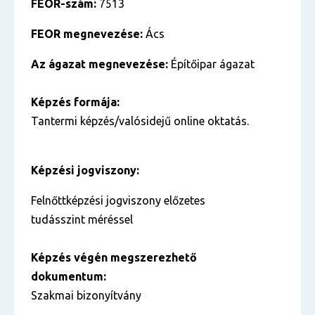
FEOR-szám:
7513
FEOR megnevezése:
Ács
Az ágazat megnevezése:
Építőipar ágazat
Képzés formája:
Tantermi képzés/valósidejű online oktatás.
Képzési jogviszony:
Felnőttképzési jogviszony előzetes
tudásszint méréssel
Képzés végén megszerezhető
dokumentum:
Szakmai bizonyítvány