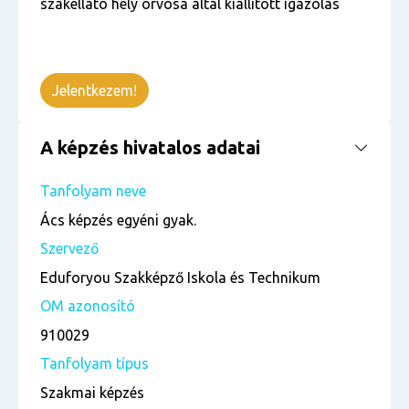
szakellátó hely orvosa által kiállított igazolás
Jelentkezem!
A képzés hivatalos adatai
Tanfolyam neve
Ács képzés egyéni gyak.
Szervező
Eduforyou Szakképző Iskola és Technikum
OM azonosító
910029
Tanfolyam típus
Szakmai képzés