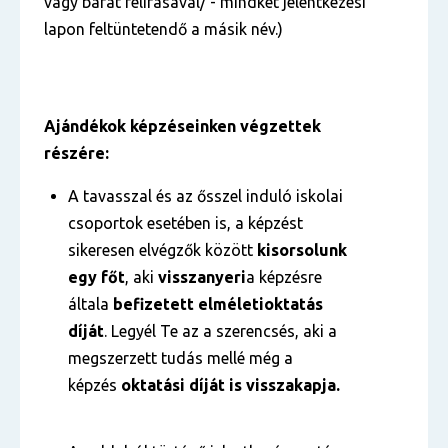
vagy barát felírásával/ - mindkét jelentkezési
lapon feltüntetendő a másik név.)
Ajándékok képzéseinken végzettek
részére:
A tavasszal és az ősszel induló iskolai
csoportok esetében is, a képzést
sikeresen elvégzők között
kisorsolunk
egy főt
, aki
visszanyeri
a képzésre
általa
befizetett
elméleti
oktatás
díját
. Legyél Te az a szerencsés, aki a
megszerzett tudás mellé még a
képzés
oktatási díját is visszakapja.