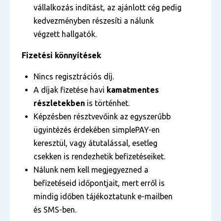
vállalkozás indítást, az ajánlott cég pedig
kedvezményben részesíti a nálunk
végzett hallgatók.
Fizetési könnyítések
Nincs regisztrációs díj.
A díjak fizetése havi
kamatmentes
részletekben
is történhet.
Képzésben résztvevőink az egyszerűbb
ügyintézés érdekében simplePAY-en
keresztül, vagy átutalással, esetleg
csekken is rendezhetik befizetéseiket.
Nálunk nem kell megjegyezned a
befizetéseid időpontjait, mert erről is
mindig időben tájékoztatunk e-mailben
és SMS-ben.