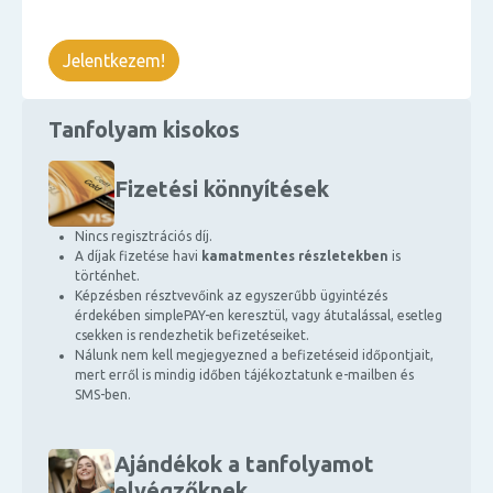
Jelentkezem!
Tanfolyam kisokos
Fizetési könnyítések
Nincs regisztrációs díj.
A díjak fizetése havi
kamatmentes részletekben
is
történhet.
Képzésben résztvevőink az egyszerűbb ügyintézés
érdekében simplePAY-en keresztül, vagy átutalással, esetleg
csekken is rendezhetik befizetéseiket.
Nálunk nem kell megjegyezned a befizetéseid időpontjait,
mert erről is mindig időben tájékoztatunk e-mailben és
SMS-ben.
Ajándékok a tanfolyamot
elvégzőknek