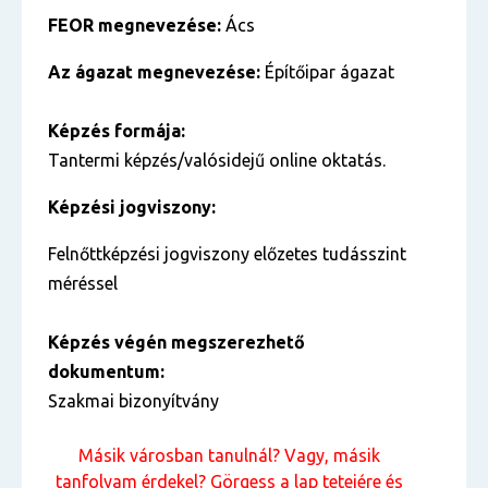
FEOR megnevezése:
Ács
Az ágazat megnevezése:
Építőipar ágazat
Képzés formája:
Tantermi képzés/valósidejű online oktatás.
Képzési jogviszony:
Felnőttképzési jogviszony előzetes tudásszint
méréssel
Képzés végén megszerezhető
dokumentum:
Szakmai bizonyítvány
Másik városban tanulnál? Vagy, másik
tanfolyam érdekel? Görgess a lap tetejére és