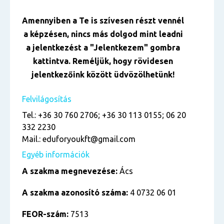
Amennyiben a Te is szívesen részt vennél
a képzésen, nincs más dolgod mint leadni
a jelentkezést a "Jelentkezem" gombra
kattintva. Reméljük, hogy rövidesen
jelentkezőink között üdvözölhetünk!
Felvilágosítás
Tel.: +36 30 760 2706; +36 30 113 0155; 06 20
332 2230
Mail.: eduforyoukft@gmail.com
Egyéb információk
A szakma megnevezése:
Ács
A szakma azonosító száma:
4 0732 06 01
FEOR-szám:
7513