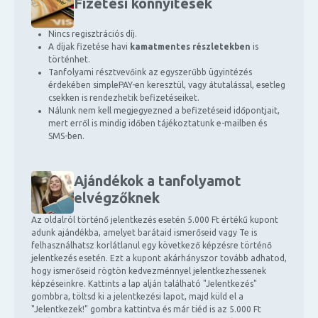
Fizetési könnyítések
Nincs regisztrációs díj.
A díjak fizetése havi
kamatmentes részletekben
is
történhet.
Tanfolyami résztvevőink az egyszerűbb ügyintézés
érdekében simplePAY-en keresztül, vagy átutalással, esetleg
csekken is rendezhetik befizetéseiket.
Nálunk nem kell megjegyezned a befizetéseid időpontjait,
mert erről is mindig időben tájékoztatunk e-mailben és
SMS-ben.
Ajándékok a tanfolyamot
elvégzőknek
Az oldalról történő jelentkezés esetén 5.000 Ft értékű kupont
adunk ajándékba, amelyet barátaid ismerőseid vagy Te is
felhasználhatsz korlátlanul egy következő képzésre történő
jelentkezés esetén. Ezt a kupont akárhányszor tovább adhatod,
hogy ismerőseid rögtön kedvezménnyel jelentkezhessenek
képzéseinkre. Kattints a lap alján található "Jelentkezés"
gombbra, töltsd ki a jelentkezési lapot, majd küld el a
"Jelentkezek!" gombra kattintva és már tiéd is az 5.000 Ft