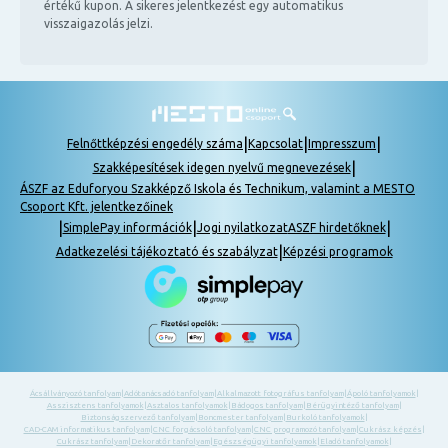
értékű kupon. A sikeres jelentkezést egy automatikus
visszaigazolás jelzi.
|
|
|
Felnőttképzési engedély száma
Kapcsolat
Impresszum
|
Szakképesítések idegen nyelvű megnevezések
ÁSZF az Eduforyou Szakképző Iskola és Technikum, valamint a MESTO
Csoport Kft. jelentkezőinek
|
|
|
SimplePay információk
Jogi nyilatkozat
ASZF hirdetőknek
|
Adatkezelési tájékoztató és szabályzat
Képzési programok
Ácsállványozó tanfolyam
|
Adótanácsadó tanfolyam
|
Alkalmazott fotográfus tanfolyam
|
Ápoló tanfolyamok
|
Asszisztens tanfolyamok
|
Asztalos tanfolyamok
|
Bádogos tanfolyam
|
Bérügyintéző tanfolyam
|
Biztonságszervező tanfolyam
|
Boncmester tanfolyam
|
Burkoló tanfolyamok
|
CAD-CAM informatikus tanfolyam
|
CNC forgácsoló tanfolyam
|
CNC programozó tanfolyam
|
Cukrász képzés
|
Cukrász tanfolyam
|
Dekoratőr tanfolyam
|
Egészségügyi tanfolyamok
|
Eladó tanfolyamok
|