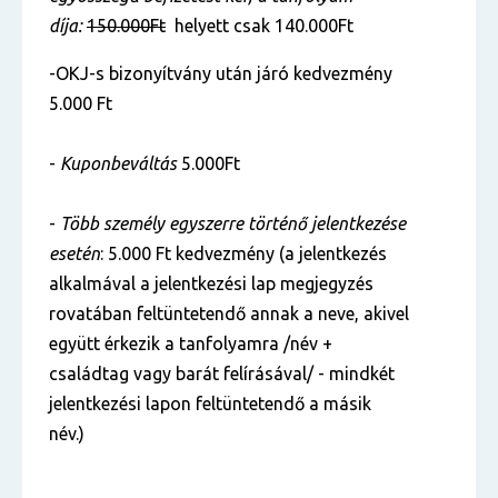
díja:
150.000Ft
helyett csak 140.000Ft
-OKJ-s bizonyítvány után járó kedvezmény
5.000 Ft
-
Kuponbeváltás
5.000Ft
-
Több személy egyszerre történő jelentkezése
esetén
: 5.000 Ft kedvezmény (a jelentkezés
alkalmával a jelentkezési lap megjegyzés
rovatában feltüntetendő annak a neve, akivel
együtt érkezik a tanfolyamra /név +
családtag vagy barát felírásával/ - mindkét
jelentkezési lapon feltüntetendő a másik
név.)