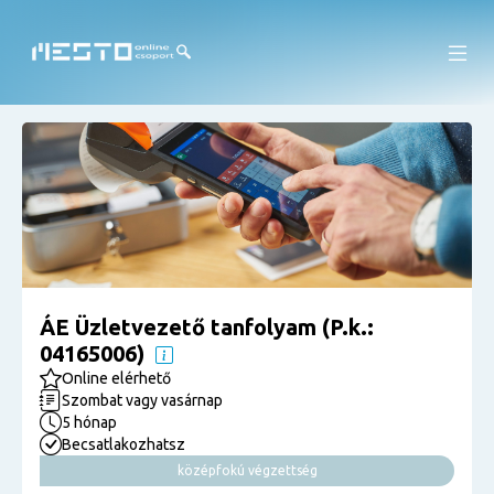
ÁE Üzletvezető tanfolyam (P.k.:
04165006)
Online elérhető
Szombat vagy vasárnap
5 hónap
Becsatlakozhatsz
középfokú végzettség