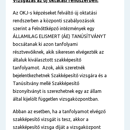
Vizsgázás az új oktatási rendszerben:
Az OKJ-s képzéseket felváltó új oktatási
rendszerben a központi szabályozások
szerint a Felnőttképző intézmények egy
ÁLLAMILAG ELISMERT (ÁE) TANÚSÍTVÁNYT
bocsátanak ki azon tanfolyami
résztvevőiknek, akik sikeresen elvégezték az
általuk kiválasztott szakképesítő
tanfolyamot. Azok, akik szeretnék
bejelentkezhetnek Szakképesítő vizsgára és a
Tanúsítvány mellé Szakképesítő
bizonyítványt is szerezhetnek egy az állam
által kijelölt független vizsgaközpontban.
Abban az esetben, ha a tanfolyamot elvégző
szakképesítő vizsgát is tesz, akkor a
szakképesítő vizsga díját a vizsgaközpont