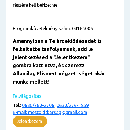
részére kell befizetnie.
Programkövetelmény szám: 04165006
Amennyiben a Te érdekl
ő
désedet is
felkeltette tanfolyamunk, add le
jelentkezésed
a "Jelentkezem
"
gombra kattintva, és szerezz
Államilag Elismert végzettséget akár
munka mellett!
Felvilágosítás
Tel.:
0630/760-2706
,
0630/276-1859
E-mail: mesto.titkarsag@gmail.com
Jelentkezem!