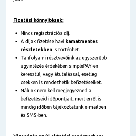
Fizetési könnyítések:
Nincs regisztrációs díj.
A díjak fizetése havi
kamatmentes
részletekben
is történhet.
Tanfolyami résztvevőink az egyszerűbb
ügyintézés érdekében simplePAY-en
keresztül, vagy átutalással, esetleg
csekken is rendezhetik befizetéseiket.
Nálunk nem kell megjegyezned a
befizetéseid időpontjait, mert erről is
mindig időben tájékoztatunk e-mailben
és SMS-ben.