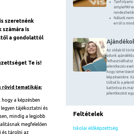
Tanfolyami 
simplePAY-en
rendezhetik
Nálunk nem 
is szeretnénk
erről is mi
k számára is
ttől a gondolattól
Ajándéko
Az oldalról tört
adunk ajándékba
felhasználhatsz
gzettséget Te is!
jelentkezés ese
hogy ismerőseid
képzéseinkre. Ka
töltsd ki a jele
 rövid tematikája:
kattintva és már
jelentkezést egy
a, hogy a képzésben
 legyen tájékoztatni és
Feltételek
esen, mindig a legjobb
nalitásnak megfelelően
Iskolai előképzettség
 és tárolni az