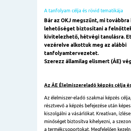
A tanfolyam célja és rövid tematikája
Bár az OKJ megszűnt, mi továbbra 
lehetőséget biztosítani a felnőtte
kivitelezhető, hétvégi tanulásra. E
vezérelve alkottuk meg az alábbi
tanfolyamtervezetet.
Szerezz államilag elismert (ÁE) vé
Az ÁE Élelmiszereladó képzés célja és
Az élelmiszer-eladó szakmai képzés célj
résztvevő a képzés befejezése után képes
kiszolgálni a vásárlókat. Kreatívan, ízlés
minőséget biztosítva kihelyezni, a szezo
a termékcsoportokat. Megfelelően kezelni