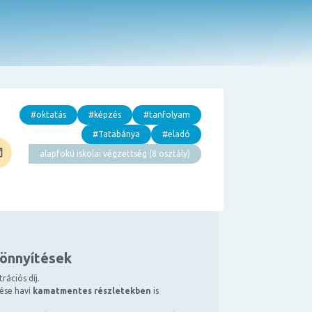
#oktatás
#képzés
#tanfolyam
#Tatabánya
#eladó
alapfokú iskolai végzettség (8 osztály)
könnyítések
rációs díj.
tése havi
kamatmentes részletekben
is