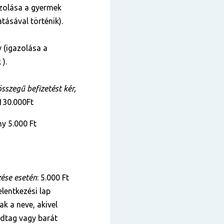
zolása a gyermek
tásával történik).
 (igazolása a
 ).
szegű befizetést kér,
 130.000Ft
y 5.000 Ft
zése esetén
: 5.000 Ft
lentkezési lap
k a neve, akivel
ádtag vagy barát