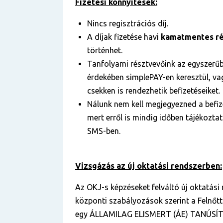
Fizetési könnyítések:
Nincs regisztrációs díj.
A díjak fizetése havi
kamatmentes ré
történhet.
Tanfolyami résztvevőink az egyszerű
érdekében simplePAY-en keresztül, vag
csekken is rendezhetik befizetéseiket.
Nálunk nem kell megjegyezned a befize
mert erről is mindig időben tájékozta
SMS-ben.
Vizsgázás az új oktatási rendszerben:
Az OKJ-s képzéseket felváltó új oktatási
központi szabályozások szerint a Felnőt
egy ÁLLAMILAG ELISMERT (ÁE) TANÚSÍT