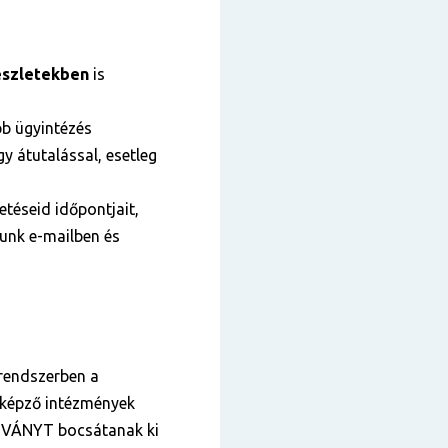
szletekben
is
bb ügyintézés
y átutalással, esetleg
téseid időpontjait,
tunk e-mailben és
 rendszerben a
tképző intézmények
VÁNYT bocsátanak ki