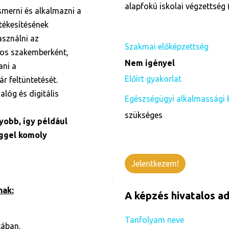
alapfokú iskolai végzettség 
ismerni és alkalmazni a
tékesítésének
asználni az
Szakmai előképzettség
tos szakemberként,
Nem igényel
ani a
Előírt gyakorlat
r feltüntetését.
lóg és digitális
Egészségügyi alkalmassági 
szükséges
yobb, így például
éggel komoly
Jelentkezem!
nak:
A képzés hivatalos ad
Tanfolyam neve
tában.