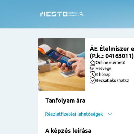
ÁE Élelmiszer 
(P.k.: 04163011
Online elérhető
Hétvége
3 hónap
Becsatlakozhatsz
Tanfolyam ára
Részletfizetési lehetőségek
A képzés leírása