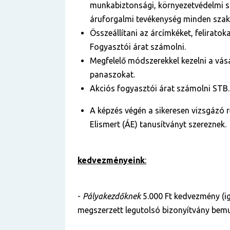
munkabiztonsági, környezetvédelmi s
áruforgalmi tevékenység minden sza
Összeállítani az árcímkéket, feliratoka
Fogyasztói árat számolni.
Megfelelő módszerekkel kezelni a vásá
panaszokat.
Akciós fogyasztói árat számolni STB.
A képzés végén a sikeresen vizsgázó 
Elismert (ÁE) tanusítványt szereznek.
kedvezményeink
:
-
Pályakezdőknek
5.000 Ft kedvezmény (i
megszerzett legutolsó bizonyítvány bemu