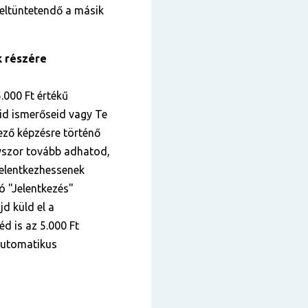
 feltüntetendő a másik
k részére
.000 Ft értékű
id ismerőseid vagy Te
kező képzésre történő
nyszor tovább adhatod,
elentkezhessenek
tó "Jelentkezés"
jd küld el a
éd is az 5.000 Ft
 automatikus