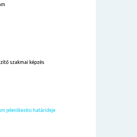
yam
szítő szakmai képzés
m jelentkezési határideje