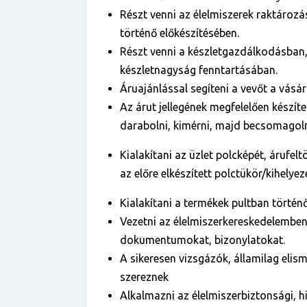
Részt venni az élelmiszerek raktároz
történő előkészítésében.
Részt venni a készletgazdálkodásban,
készletnagyság fenntartásában.
Áruajánlással segíteni a vevőt a vásá
Az árut jellegének megfelelően készíteni
darabolni, kimérni, majd becsomagolni
Kialakítani az üzlet polcképét, árufelt
az előre elkészített polctükör/kihelyez
Kialakítani a termékek pultban történő
Vezetni az élelmiszerkereskedelemben
dokumentumokat, bizonylatokat.
A sikeresen vizsgázók, államilag elis
szereznek
Alkalmazni az élelmiszerbiztonsági, hi