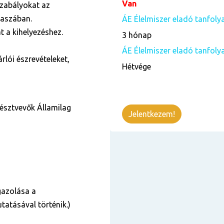
Van
zabályokat az
kaszában.
ÁE Élelmiszer eladó tanfol
t a kihelyezéshez.
3 hónap
ÁE Élelmiszer eladó tanfoly
rlói észrevételeket,
Hétvége
résztvevők Államilag
Jelentkezem!
gazolása a
tatásával történik.)