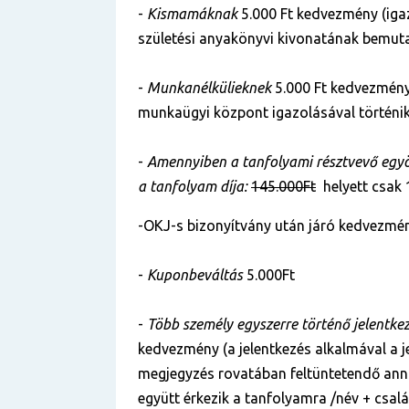
-
Kismamáknak
5.000 Ft kedvezmény (iga
születési anyakönyvi kivonatának bemuta
-
Munkanélkülieknek
5.000 Ft kedvezmény
munkaügyi központ igazolásával történik
-
Amennyiben a tanfolyami résztvevő egyös
a tanfolyam díja:
145.000Ft
helyett csak
-OKJ-s bizonyítvány után járó kedvezmén
-
Kuponbeváltás
5.000Ft
-
Több személy egyszerre történő jelentke
kedvezmény (a jelentkezés alkalmával a je
megjegyzés rovatában feltüntetendő anna
együtt érkezik a tanfolyamra /név + csal