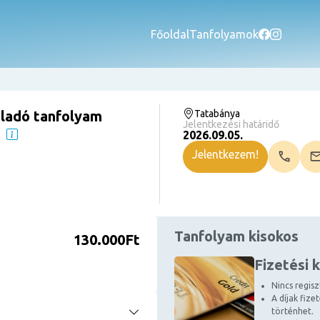
Főoldal
Tanfolyamok
eladó tanfolyam
Tatabánya
Jelentkezési határidő
)
2026.09.05.
Jelentkezem!
Tanfolyam kisokos
130.000Ft
Fizetési 
Nincs regiszt
A díjak fize
történhet.