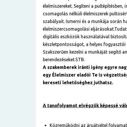
élelmiszereket. Segíteni a pultépítésben, 
csomagolás nélküli élelmiszerek pultosér
szabályait. Ismerni és a munkája során h
élelmiszercsomagolási eljárásokat.Tuda
digitális eszközök használatával biztosít
készletpontosságot, a helyes fogyasztói á
Szakszerűen kezelni a munkáját segítő ana
berendezéseket.STB.
A szakemberek iránti igény egyre nag
egy Élelmiszer eladói Te is végzetts
kereseti lehetőséghez juthatsz.
A tanofolyamot elvégzők képessé vál
Közreműködni az áruátvétel folyama