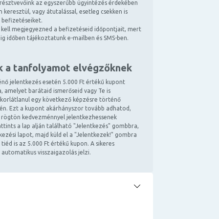
résztvevőink az egyszerűbb ügyintézés érdekében
 keresztül, vagy átutalással, esetleg csekken is
 befizetéseiket.
kell megjegyezned a befizetéseid időpontjait, mert
ndig időben tájékoztatunk e-mailben és SMS-ben.
k a tanfolyamot elvégzőknek
énő jelentkezés esetén 5.000 Ft értékű kupont
, amelyet barátaid ismerőseid vagy Te is
 korlátlanul egy következő képzésre történő
tén. Ezt a kupont akárhányszor tovább adhatod,
 rögtön kedvezménnyel jelentkezhessenek
ttints a lap alján található "Jelentkezés" gombbra,
ntkezési lapot, majd küld el a "Jelentkezek!" gombra
 tiéd is az 5.000 Ft értékű kupon. A sikeres
 automatikus visszaigazolás jelzi.