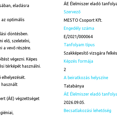
ÁE Élelmiszer eladó tanfol
ásában, eladásra
Szervező
 az optimális
MESTO Csoport Kft.
Engedély száma
rlási döntésben.
E/2021/000064
 elő, szeletelni,
Tanfolyam típus
 a vevő részére.
Szakképesítő vizsgára felké
öltést végezni. Képes
Képzés formája
ési térképét használni.
2
 elhelyezését.
A beiratkozás helyszíne
 használt
Tatabánya
ÁE Élelmiszer eladó tanfolya
mert (ÁE) végzettséget
2026.09.05.
Becsatlakozási lehetőség
giéniai,