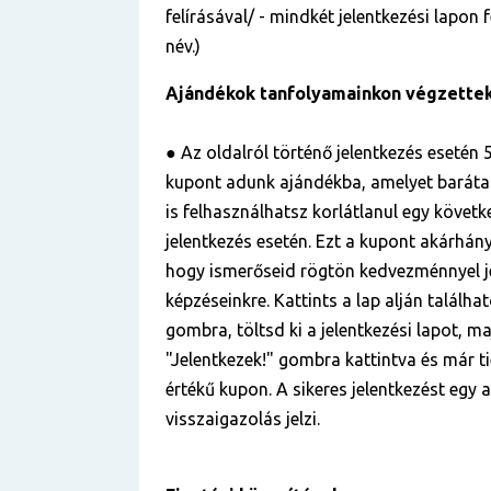
felírásával/ - mindkét jelentkezési lapon
név.)
Ajándékok tanfolyamainkon végzette
● Az oldalról történő jelentkezés esetén 5
kupont adunk ajándékba, amelyet baráta
is felhasználhatsz korlátlanul egy követ
jelentkezés esetén. Ezt a kupont akárhá
hogy ismerőseid rögtön kedvezménnyel j
képzéseinkre. Kattints a lap alján találha
gombra, töltsd ki a jelentkezési lapot, ma
"Jelentkezek!" gombra kattintva és már ti
értékű kupon. A sikeres jelentkezést egy
visszaigazolás jelzi.