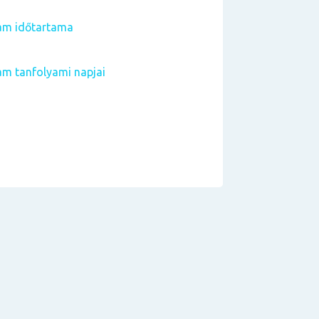
yam időtartama
am tanfolyami napjai