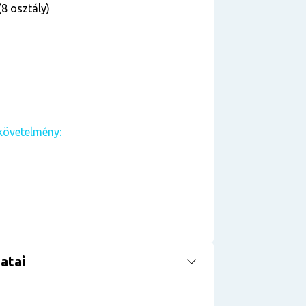
(8 osztály)
követelmény:
atai