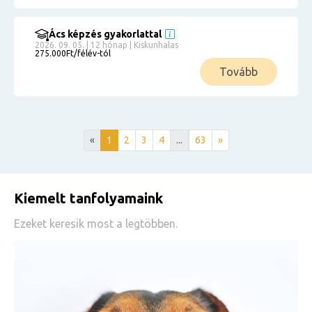
Ács képzés gyakorlattal
2026. 09. 05. | 12 hónap | Kiskunhalas
275.000Ft/félév-tól
Tovább
«
1
2
3
4
...
63
»
Kiemelt tanfolyamaink
Ezeket keresik most a legtöbben.