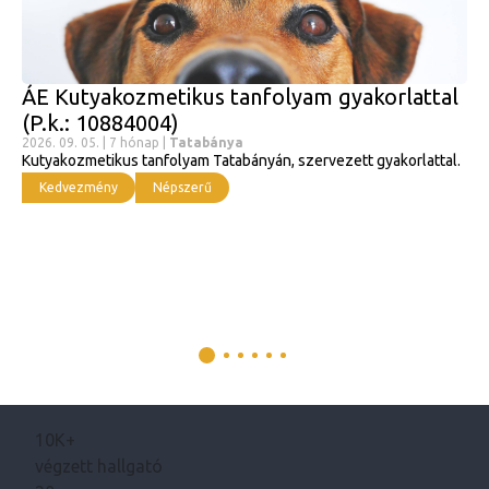
ÁE Kutyakozmetikus tanfolyam gyakorlattal
(P.k.: 10884004)
2026. 09. 05. | 7 hónap |
Tatabánya
Kutyakozmetikus tanfolyam Tatabányán, szervezett gyakorlattal.
Kedvezmény
Népszerű
10K+
végzett hallgató