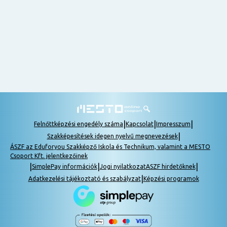
nem
tudok
részt
venni, be
lehet
pótolni a
tananyagot.
|
|
|
Felnőttképzési engedély száma
Kapcsolat
Impresszum
|
Szakképesítések idegen nyelvű megnevezések
ÁSZF az Eduforyou Szakképző Iskola és Technikum, valamint a MESTO
Csoport Kft. jelentkezőinek
|
|
|
SimplePay információk
Jogi nyilatkozat
ASZF hirdetőknek
|
Adatkezelési tájékoztató és szabályzat
Képzési programok