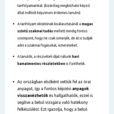
tanfolyamainkat. (kizárólag megbízható képző
által indított képzésen érdemes tanulni)
A tanfolyam oktatóinak kiválasztásánál a
magas
szintű
szakmai tudás
mellett mindig fontos
szempont, hogy ne csak ismerjék, de át is tudják
adni a szakmai fogásokat, ismereteket.
A tanulók, a részvételi díjat nálunk
havi
kamatmentes részletekben
is fizethetik.
Az országban elsőként vettük fel az órai
anyagot, így a fontos képzési
anyagok
visszanézhetők
és hallgathatók, ezzel is
segítve a belső vizsgára való hatékony
felkészülést. Ezt igazolja, hogy a belső