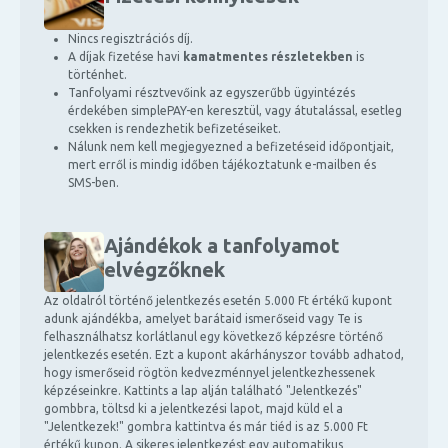
Nincs regisztrációs díj.
A díjak fizetése havi
kamatmentes részletekben
is
történhet.
Tanfolyami résztvevőink az egyszerűbb ügyintézés
érdekében simplePAY-en keresztül, vagy átutalással, esetleg
csekken is rendezhetik befizetéseiket.
Nálunk nem kell megjegyezned a befizetéseid időpontjait,
mert erről is mindig időben tájékoztatunk e-mailben és
SMS-ben.
Ajándékok a tanfolyamot
elvégzőknek
Az oldalról történő jelentkezés esetén 5.000 Ft értékű kupont
adunk ajándékba, amelyet barátaid ismerőseid vagy Te is
felhasználhatsz korlátlanul egy következő képzésre történő
jelentkezés esetén. Ezt a kupont akárhányszor tovább adhatod,
hogy ismerőseid rögtön kedvezménnyel jelentkezhessenek
képzéseinkre. Kattints a lap alján található "Jelentkezés"
gombbra, töltsd ki a jelentkezési lapot, majd küld el a
"Jelentkezek!" gombra kattintva és már tiéd is az 5.000 Ft
értékű kupon. A sikeres jelentkezést egy automatikus