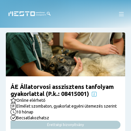
ÁE Állatorvosi asszisztens tanfolyam
gyakorlattal (P.k.: 08415001)
Online elérhető
Elmélet szombaton, gyakorlat egyéni ütemezés szerint
10 hónap
Becsatlakozhatsz
Érettségi bizonyítvány