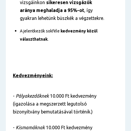
vizsgáinkon
sikeresen vizsgázók
aránya
meghaladja a 95%-ot
, így
gyakran lehetünk büszkék a végzettekre.
A jelentkezők sokféle
kedvezmény közül
választhatnak
.
Kedvezményeink:
-
Pályakezdőknek
10.000 Ft kedvezmény
(igazolása a megszerzett legutolsó
bizonyítvány bemutatásával történik.)
-
Kismamáknak
10.000 Ft kedvezmény