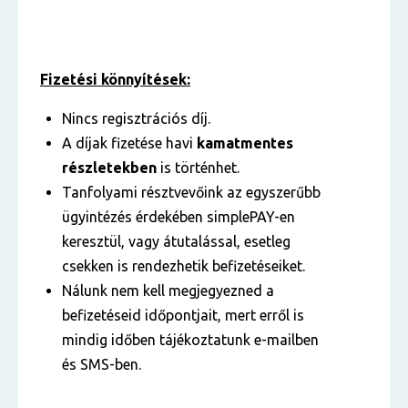
Fizetési könnyítések:
Nincs regisztrációs díj.
A díjak fizetése havi
kamatmentes
részletekben
is történhet.
Tanfolyami résztvevőink az egyszerűbb
ügyintézés érdekében simplePAY-en
keresztül, vagy átutalással, esetleg
csekken is rendezhetik befizetéseiket.
Nálunk nem kell megjegyezned a
befizetéseid időpontjait, mert erről is
mindig időben tájékoztatunk e-mailben
és SMS-ben.