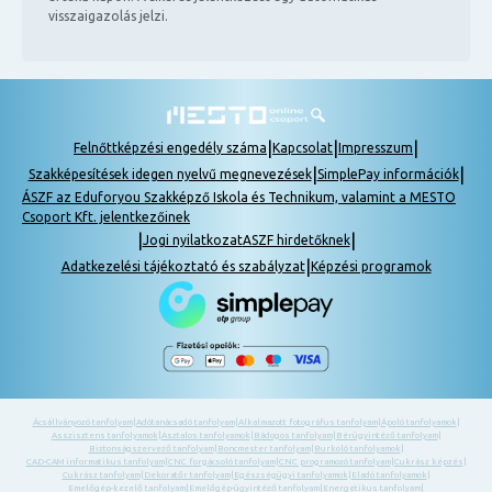
visszaigazolás jelzi.
|
|
|
Felnőttképzési engedély száma
Kapcsolat
Impresszum
|
|
Szakképesítések idegen nyelvű megnevezések
SimplePay információk
ÁSZF az Eduforyou Szakképző Iskola és Technikum, valamint a MESTO
Csoport Kft. jelentkezőinek
|
|
Jogi nyilatkozat
ASZF hirdetőknek
|
Adatkezelési tájékoztató és szabályzat
Képzési programok
Ácsállványozó tanfolyam
|
Adótanácsadó tanfolyam
|
Alkalmazott fotográfus tanfolyam
|
Ápoló tanfolyamok
|
Asszisztens tanfolyamok
|
Asztalos tanfolyamok
|
Bádogos tanfolyam
|
Bérügyintéző tanfolyam
|
Biztonságszervező tanfolyam
|
Boncmester tanfolyam
|
Burkoló tanfolyamok
|
CAD-CAM informatikus tanfolyam
|
CNC forgácsoló tanfolyam
|
CNC programozó tanfolyam
|
Cukrász képzés
|
Cukrász tanfolyam
|
Dekoratőr tanfolyam
|
Egészségügyi tanfolyamok
|
Eladó tanfolyamok
|
Emelőgép-kezelő tanfolyam
|
Emelőgép-ügyintéző tanfolyam
|
Energetikus tanfolyam
|