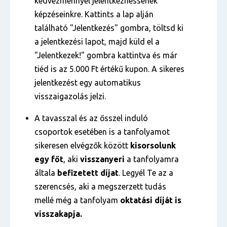
kedvezménnyel jelentkezhessenek
képzéseinkre. Kattints a lap alján
található "Jelentkezés" gombra, töltsd ki
a jelentkezési lapot, majd küld el a
"Jelentkezek!" gombra kattintva és már
tiéd is az 5.000 Ft értékű kupon. A sikeres
jelentkezést egy automatikus
visszaigazolás jelzi.
A tavasszal és az ősszel induló
csoportok esetében is a tanfolyamot
sikeresen elvégzők között
kisorsolunk
egy főt
, aki
visszanyeri
a tanfolyamra
általa
befizetett díjat
. Legyél Te az a
szerencsés, aki a megszerzett tudás
mellé még a tanfolyam
oktatási díját is
visszakapja.