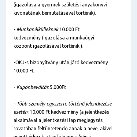
(igazolása a gyermek születési anyakönyvi
kivonatának bemutatásával történik).
-
Munkanélkülieknek
10.000 Ft
kedvezmény (igazolása a munkaügyi
központ igazolásával történik ).
-OKJ-s bizonyítvány után járó kedvezmény
10.000 Ft
-
Kuponbeváltás
5.000Ft
-
Több személy egyszerre történő jelentkezése
esetén
: 10.000 Ft kedvezmény (a jelentkezés
alkalmával a jelentkezési lap megjegyzés
rovatában feltüntetendő annak a neve, akivel
együtt érkezik a tanfolyamra /név +