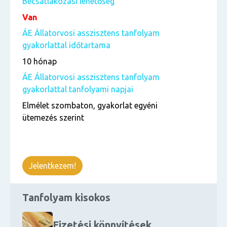
Becsatlakozási lehetőség
Van
ÁE Állatorvosi asszisztens tanfolyam
gyakorlattal időtartama
10 hónap
ÁE Állatorvosi asszisztens tanfolyam
gyakorlattal tanfolyami napjai
Elmélet szombaton, gyakorlat egyéni
ütemezés szerint
Jelentkezem!
Tanfolyam kisokos
Fizetési könnyítések