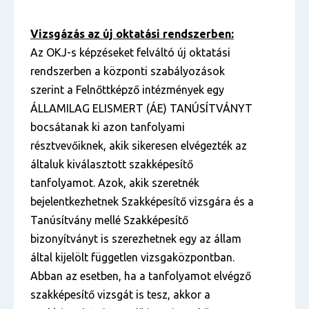
Vizsgázás az új oktatási rendszerben:
Az OKJ-s képzéseket felváltó új oktatási
rendszerben a központi szabályozások
szerint a Felnőttképző intézmények egy
ÁLLAMILAG ELISMERT (ÁE) TANÚSÍTVÁNYT
bocsátanak ki azon tanfolyami
résztvevőiknek, akik sikeresen elvégezték az
általuk kiválasztott szakképesítő
tanfolyamot. Azok, akik szeretnék
bejelentkezhetnek Szakképesítő vizsgára és a
Tanúsítvány mellé Szakképesítő
bizonyítványt is szerezhetnek egy az állam
által kijelölt független vizsgaközpontban.
Abban az esetben, ha a tanfolyamot elvégző
szakképesítő vizsgát is tesz, akkor a