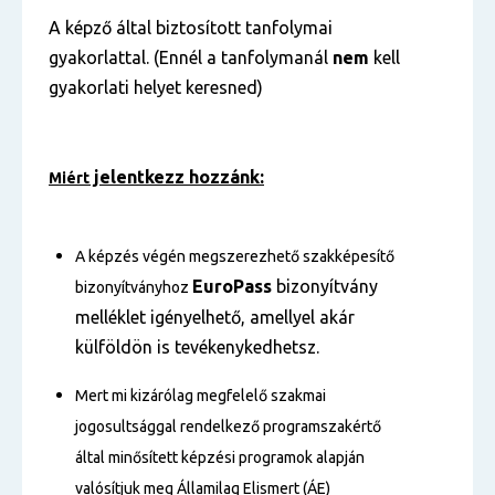
A képző által biztosított tanfolymai
gyakorlattal. (Ennél a tanfolymanál
nem
kell
gyakorlati helyet keresned)
jelentkezz hozzánk:
Miért
A képzés végén megszerezhető szakképesítő
EuroPass
bizonyítvány
bizonyítványhoz
melléklet igényelhető, amellyel akár
külföldön is tevékenykedhetsz.
Mert mi kizárólag megfelelő szakmai
jogosultsággal rendelkező programszakértő
által minősített képzési programok alapján
valósítjuk meg Államilag Elismert (ÁE)