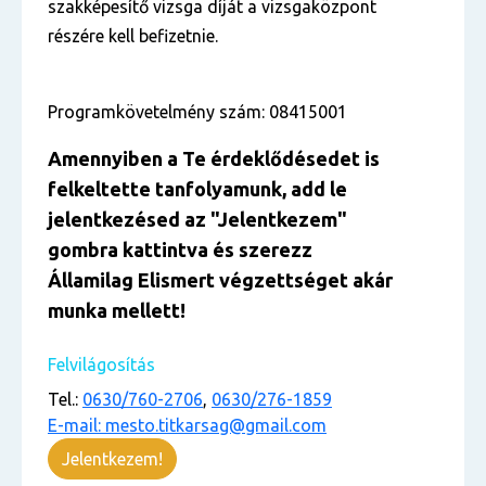
szakképesítő vizsga díját a vizsgaközpont
részére kell befizetnie.
Programkövetelmény szám: 08415001
Amennyiben a Te érdekl
ő
désedet is
felkeltette tanfolyamunk, add le
jelentkezésed
az "Jelentkezem
"
gombra kattintva és szerezz
Államilag Elismert végzettséget akár
munka mellett!
Felvilágosítás
Tel.:
0630/760-2706
,
0630/276-1859
E-mail: mesto.titkarsag@gmail.com
Jelentkezem!