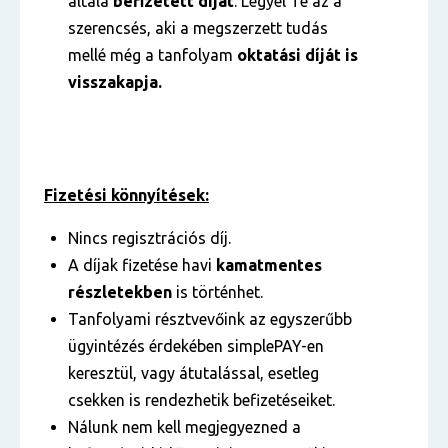
általa
befizetett díjat
. Legyél Te az a
szerencsés, aki a megszerzett tudás
mellé még a tanfolyam
oktatási díját is
visszakapja.
Fizetési könnyítések:
Nincs regisztrációs díj.
A díjak fizetése havi
kamatmentes
részletekben
is történhet.
Tanfolyami résztvevőink az egyszerűbb
ügyintézés érdekében simplePAY-en
keresztül, vagy átutalással, esetleg
csekken is rendezhetik befizetéseiket.
Nálunk nem kell megjegyezned a