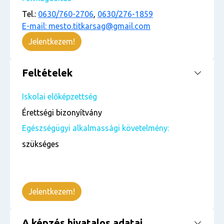
Tel.:
0630/760-2706
,
0630/276-1859
E-mail: mesto.titkarsag@gmail.com
Jelentkezem!
Feltételek
Iskolai előképzettség
Érettségi bizonyítvány
Egészségügyi alkalmassági követelmény:
szükséges
Jelentkezem!
A képzés hivatalos adatai