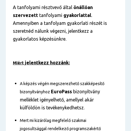
A tanfolyami résztvevő által
önállóan
szervezett
tanfolyami
gyakorlattal
.
Amennyiben a tanfolyam gyakorlati részét is
szeretnéd nálunk végezni, jelentkezz a
gyakorlatos képzésünkre.
jelentkezz hozzánk:
Miért
A képzés végén megszerezhető szakképesítő
EuroPass
bizonyítvány
bizonyítványhoz
melléklet igényelhető, amellyel akár
külföldön is tevékenykedhetsz.
Mert mi kizárólag megfelelő szakmai
jogosultsággal rendelkező programszakértő