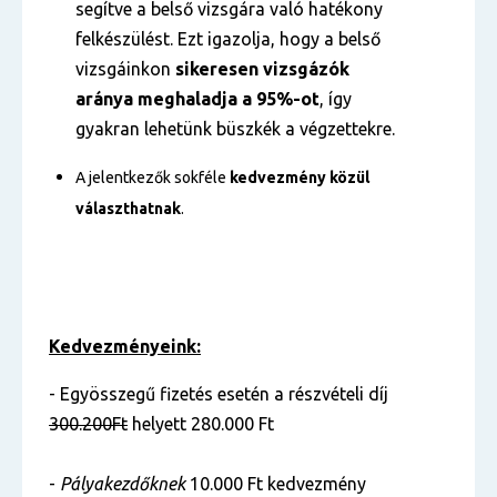
segítve a belső vizsgára való hatékony
felkészülést. Ezt igazolja, hogy a belső
vizsgáinkon
sikeresen vizsgázók
aránya
meghaladja a 95%-ot
, így
gyakran lehetünk büszkék a végzettekre.
A jelentkezők sokféle
kedvezmény közül
választhatnak
.
Kedvezményeink:
- Egyösszegű fizetés esetén a részvételi díj
300.200Ft
helyett 280.000 Ft
-
Pályakezdőknek
10.000 Ft kedvezmény