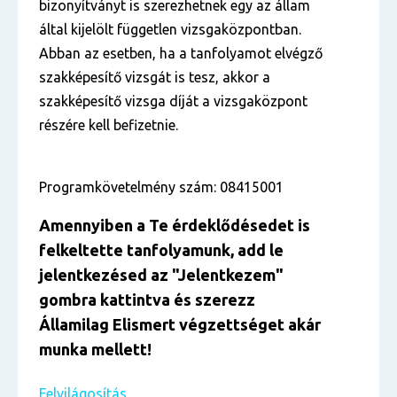
bizonyítványt is szerezhetnek egy az állam
által kijelölt független vizsgaközpontban.
Abban az esetben, ha a tanfolyamot elvégző
szakképesítő vizsgát is tesz, akkor a
szakképesítő vizsga díját a vizsgaközpont
részére kell befizetnie.
Programkövetelmény szám: 08415001
Amennyiben a Te érdekl
ő
désedet is
felkeltette tanfolyamunk, add le
jelentkezésed
az "Jelentkezem
"
gombra kattintva és szerezz
Államilag Elismert végzettséget akár
munka mellett!
Felvilágosítás