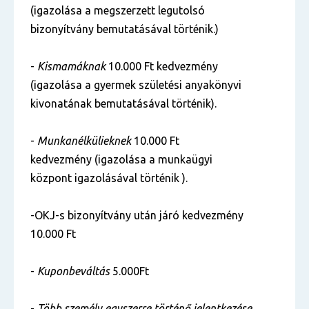
(igazolása a megszerzett legutolsó
bizonyítvány bemutatásával történik.)
-
Kismamáknak
10.000 Ft kedvezmény
(igazolása a gyermek születési anyakönyvi
kivonatának bemutatásával történik).
-
Munkanélkülieknek
10.000 Ft
kedvezmény (igazolása a munkaügyi
központ igazolásával történik ).
-OKJ-s bizonyítvány után járó kedvezmény
10.000 Ft
-
Kuponbeváltás
5.000Ft
-
Több személy egyszerre történő jelentkezése