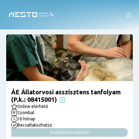
ÁE Állatorvosi asszisztens tanfolyam
(P.k.: 08415001)
Online elérhető
Szombat
10 hónap
Becsatlakozhatsz
Érettségi bizonyítvány