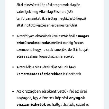
által minősített képzési programok alapján
valósítjuk meg Államilag Elismert (ÁE)
tanfolyamainkat. (kizárólag megbízható képző
által indított képzésen érdemes tanulni)
A tanfolyam oktatóinak kiválasztásánál a
magas
szintű
szakmai tudás
mellett mindig fontos
szempont, hogy ne csak ismerjék, de át is tudják
adni a szakmai fogásokat, ismereteket.
A tanulók, a részvételi díjat nálunk
havi
kamatmentes részletekben
is fizethetik.
Az országban elsőként vettük fel az órai
anyagot, így a fontos képzési
anyagok
visszanézhetők
és hallgathatók, ezzel is