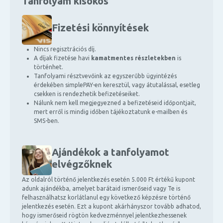
Tanfolyam kisokos
Fizetési könnyítések
Nincs regisztrációs díj.
A díjak fizetése havi
kamatmentes részletekben
is
történhet.
Tanfolyami résztvevőink az egyszerűbb ügyintézés
érdekében simplePAY-en keresztül, vagy átutalással, esetleg
csekken is rendezhetik befizetéseiket.
Nálunk nem kell megjegyezned a befizetéseid időpontjait,
mert erről is mindig időben tájékoztatunk e-mailben és
SMS-ben.
Ajándékok a tanfolyamot
elvégzőknek
Az oldalról történő jelentkezés esetén 5.000 Ft értékű kupont
adunk ajándékba, amelyet barátaid ismerőseid vagy Te is
felhasználhatsz korlátlanul egy következő képzésre történő
jelentkezés esetén. Ezt a kupont akárhányszor tovább adhatod,
hogy ismerőseid rögtön kedvezménnyel jelentkezhessenek