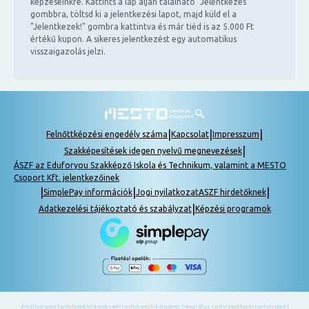
képzéseinkre. Kattints a lap alján található "Jelentkezés"
gombbra, töltsd ki a jelentkezési lapot, majd küld el a
"Jelentkezek!" gombra kattintva és már tiéd is az 5.000 Ft
értékű kupon. A sikeres jelentkezést egy automatikus
visszaigazolás jelzi.
|
|
|
Felnőttképzési engedély száma
Kapcsolat
Impresszum
|
Szakképesítések idegen nyelvű megnevezések
ÁSZF az Eduforyou Szakképző Iskola és Technikum, valamint a MESTO
Csoport Kft. jelentkezőinek
|
|
|
SimplePay információk
Jogi nyilatkozat
ASZF hirdetőknek
|
Adatkezelési tájékoztató és szabályzat
Képzési programok
Ácsállványozó tanfolyam
|
Adótanácsadó tanfolyam
|
Alkalmazott fotográfus tanfolyam
|
Ápoló tanfolyamok
|