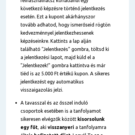
felhasználhatsz korlátlanul egy
következő képzésre történő jelentkezés
esetén. Ezt a kupont akárhányszor
tovább adhatod, hogy ismerőseid rögtön
kedvezménnyel jelentkezhessenek
képzéseinkre. Kattints a lap alján
található "Jelentkezés" gombra, töltsd ki
a jelentkezési lapot, majd küld el a
"Jelentkezek!" gombra kattintva és már
tiéd is az 5.000 Ft értékű kupon. A sikeres
jelentkezést egy automatikus
visszaigazolás jelzi.
A tavasszal és az ősszel induló
csoportok esetében is a tanfolyamot
sikeresen elvégzők között
kisorsolunk
egy főt
, aki
visszanyeri
a tanfolyamra