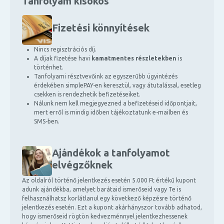
Tanfolyam kisokos
Fizetési könnyítések
Nincs regisztrációs díj.
A díjak fizetése havi
kamatmentes részletekben
is
történhet.
Tanfolyami résztvevőink az egyszerűbb ügyintézés
érdekében simplePAY-en keresztül, vagy átutalással, esetleg
csekken is rendezhetik befizetéseiket.
Nálunk nem kell megjegyezned a befizetéseid időpontjait,
mert erről is mindig időben tájékoztatunk e-mailben és
SMS-ben.
Ajándékok a tanfolyamot
elvégzőknek
Az oldalról történő jelentkezés esetén 5.000 Ft értékű kupont
adunk ajándékba, amelyet barátaid ismerőseid vagy Te is
felhasználhatsz korlátlanul egy következő képzésre történő
jelentkezés esetén. Ezt a kupont akárhányszor tovább adhatod,
hogy ismerőseid rögtön kedvezménnyel jelentkezhessenek