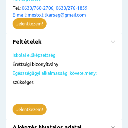
Tel.:
0630/760-2706
,
0630/276-1859
E-mail: mesto.titkarsag@gmail.com
Jelentkezem!
Feltételek
Iskolai előképzettség
Érettségi bizonyítvány
Egészségügyi alkalmassági követelmény:
szükséges
Jelentkezem!
A képzés hivatalos adatai