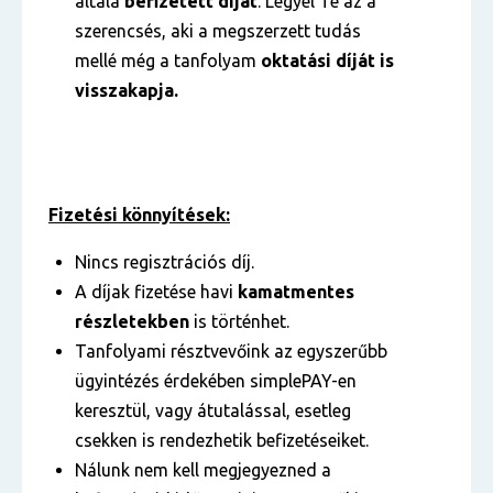
általa
befizetett díjat
. Legyél Te az a
szerencsés, aki a megszerzett tudás
mellé még a tanfolyam
oktatási díját is
visszakapja.
Fizetési könnyítések:
Nincs regisztrációs díj.
A díjak fizetése havi
kamatmentes
részletekben
is történhet.
Tanfolyami résztvevőink az egyszerűbb
ügyintézés érdekében simplePAY-en
keresztül, vagy átutalással, esetleg
csekken is rendezhetik befizetéseiket.
Nálunk nem kell megjegyezned a