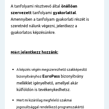
A tanfolyami résztvevő által
önállóan
szervezett
tanfolyami
gyakorlattal
.
Amennyiben a tanfolyam gyakorlati részét is
szeretnéd nálunk végezni, jelentkezz a
gyakorlatos képzésünkre.
jelentkezz hozzánk:
Miért
A képzés végén megszerezhető szakképesítő
EuroPass
bizonyítvány
bizonyítványhoz
melléklet igényelhető, amellyel akár
külföldön is tevékenykedhetsz.
Mert mi kizárólag megfelelő szakmai
jogosultsággal rendelkező programszakértő