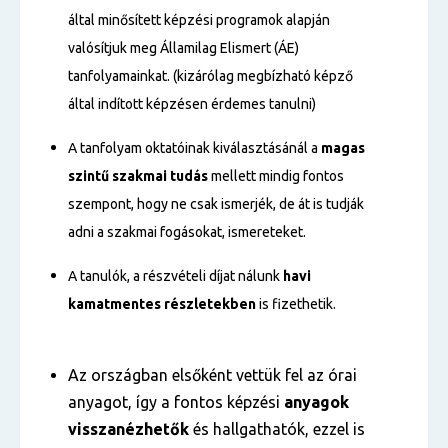
által minősített képzési programok alapján
valósítjuk meg Államilag Elismert (ÁE)
tanfolyamainkat. (kizárólag megbízható képző
által indított képzésen érdemes tanulni)
A tanfolyam oktatóinak kiválasztásánál a
magas
szintű
szakmai tudás
mellett mindig fontos
szempont, hogy ne csak ismerjék, de át is tudják
adni a szakmai fogásokat, ismereteket.
A tanulók, a részvételi díjat nálunk
havi
kamatmentes részletekben
is fizethetik.
Az országban elsőként vettük fel az órai
anyagot, így a fontos képzési
anyagok
visszanézhetők
és hallgathatók, ezzel is