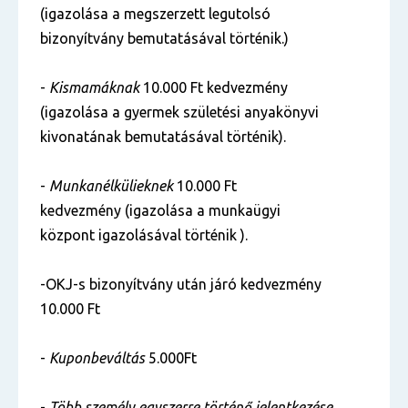
(igazolása a megszerzett legutolsó
bizonyítvány bemutatásával történik.)
-
Kismamáknak
10.000 Ft kedvezmény
(igazolása a gyermek születési anyakönyvi
kivonatának bemutatásával történik).
-
Munkanélkülieknek
10.000 Ft
kedvezmény (igazolása a munkaügyi
központ igazolásával történik ).
-OKJ-s bizonyítvány után járó kedvezmény
10.000 Ft
-
Kuponbeváltás
5.000Ft
-
Több személy egyszerre történő jelentkezése