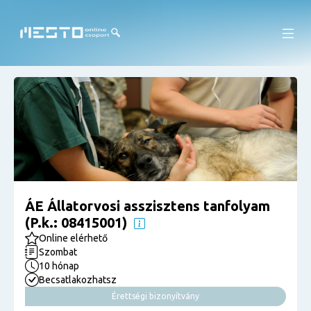
ÁE Állatorvosi asszisztens tanfolyam
(P.k.: 08415001)
Online elérhető
Szombat
10 hónap
Becsatlakozhatsz
Érettségi bizonyítvány