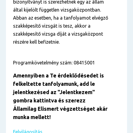
bizonyítványt is szerezhetnek egy az állam
által kijelölt független vizsgaközpontban.
Abban az esetben, ha a tanfolyamot elvégző
szakképesítő vizsgát is tesz, akkor a
szakképesítő vizsga díját a vizsgaközpont
részére kell befizetnie.
Programkövetelmény szám: 08415001
Amennyiben a Te érdekl
ő
désedet is
felkeltette tanfolyamunk, add le
jelentkezésed
az "Jelentkezem
"
gombra kattintva és szerezz
Államilag Elismert végzettséget akár
munka mellett!
Felvilágosítás