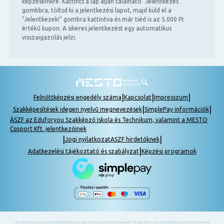
képzéseinkre. Kattints a lap alján található "Jelentkezés"
gombbra, töltsd ki a jelentkezési lapot, majd küld el a
"Jelentkezek!" gombra kattintva és már tiéd is az 5.000 Ft
értékű kupon. A sikeres jelentkezést egy automatikus
visszaigazolás jelzi.
|
|
|
Felnőttképzési engedély száma
Kapcsolat
Impresszum
|
|
Szakképesítések idegen nyelvű megnevezések
SimplePay információk
ÁSZF az Eduforyou Szakképző Iskola és Technikum, valamint a MESTO
Csoport Kft. jelentkezőinek
|
|
Jogi nyilatkozat
ASZF hirdetőknek
|
Adatkezelési tájékoztató és szabályzat
Képzési programok
Ácsállványozó tanfolyam
|
Adótanácsadó tanfolyam
|
Alkalmazott fotográfus tanfolyam
|
Ápoló tanfolyamok
|