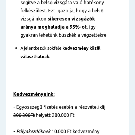
segítve a belső vizsgára való hatékony
felkészülést. Ezt igazolja, hogy a belső
vizsgáinkon
sikeresen vizsgázók
aránya
meghaladja a 95%-ot
, így
gyakran lehetünk büszkék a végzettekre.
A jelentkezők sokféle
kedvezmény közül
választhatnak
.
Kedvezményeink:
- Egyösszegű fizetés esetén a részvételi díj
300.200Ft
helyett 280.000 Ft
-
Pályakezdőknek
10.000 Ft kedvezmény