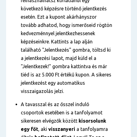
felhasználhatsz korlátlanul egy
következő képzésre történő jelentkezés
esetén. Ezt a kupont akárhányszor
tovább adhatod, hogy ismerőseid rögtön
kedvezménnyel jelentkezhessenek
képzéseinkre. Kattints a lap alján
található "Jelentkezés" gombra, töltsd ki
a jelentkezési lapot, majd küld el a
"Jelentkezek!" gombra kattintva és már
tiéd is az 5.000 Ft értékű kupon. A sikeres
jelentkezést egy automatikus
visszaigazolás jelzi.
A tavasszal és az ősszel induló
csoportok esetében is a tanfolyamot
sikeresen elvégzők között
kisorsolunk
egy főt
, aki
visszanyeri
a tanfolyamra