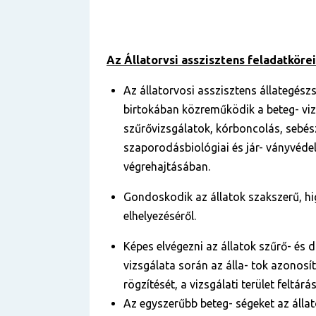
Az Állatorvsi asszisztens feladatkörei
Az állatorvosi asszisztens állategész
birtokában közreműködik a beteg- vizs
szűrővizsgálatok, kórboncolás, sebész
szaporodásbiológiai és jár- ványvéde
végrehajtásában.
Gondoskodik az állatok szakszerű, hig
elhelyezéséről.
Képes elvégezni az állatok szűrő- és 
vizsgálata során az álla- tok azonosí
rögzítését, a vizsgálati terület feltárás
Az egyszerűbb beteg- ségeket az állat