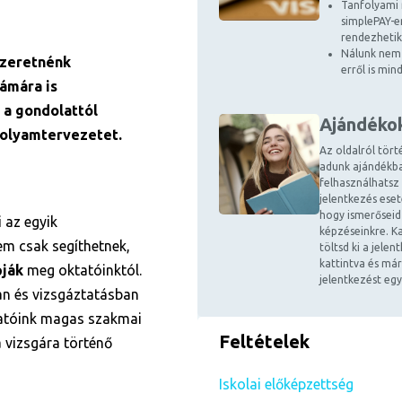
Tanfolyami 
simplePAY-en
rendezhetik
Nálunk nem 
szeretnénk
erről is mi
zámára is
l a gondolattól
Ajándéko
folyamtervezetet.
Az oldalról tört
adunk ajándékba
felhasználhatsz
jelentkezés ese
hogy ismerőseid
i az egyik
képzéseinkre. Ka
em csak segíthetnek,
töltsd ki a jele
kattintva és már
pják
meg oktatóinktól.
jelentkezést egy
an és vizsgáztatásban
tatóink magas szakmai
Feltételek
 vizsgára történő
Iskolai előképzettség