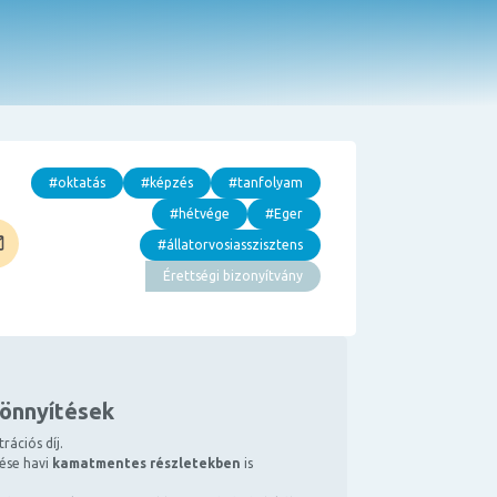
#oktatás
#képzés
#tanfolyam
#hétvége
#Eger
#állatorvosiasszisztens
Érettségi bizonyítvány
könnyítések
rációs díj.
tése havi
kamatmentes részletekben
is