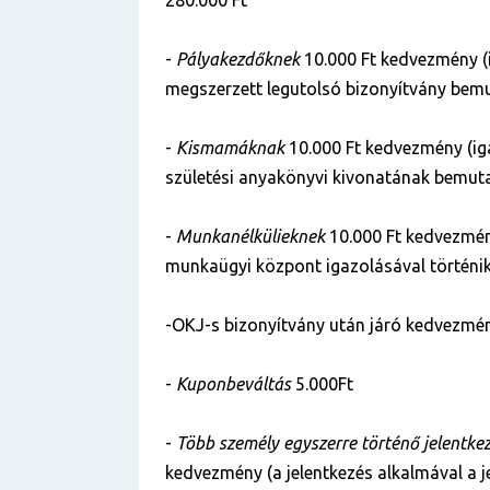
280.000 Ft
-
Pályakezdőknek
10.000 Ft kedvezmény (
megszerzett legutolsó bizonyítvány bemu
-
Kismamáknak
10.000 Ft kedvezmény (ig
születési anyakönyvi kivonatának bemuta
-
Munkanélkülieknek
10.000 Ft kedvezmén
munkaügyi központ igazolásával történik
-OKJ-s bizonyítvány után járó kedvezmén
-
Kuponbeváltás
5.000Ft
-
Több személy egyszerre történő jelentke
kedvezmény (a jelentkezés alkalmával a je