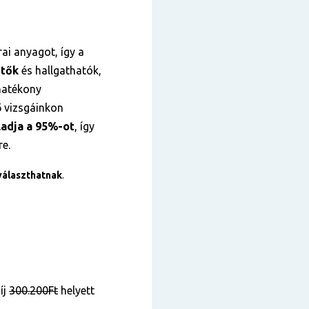
ai anyagot, így a
etők
és hallgathatók,
 hatékony
ső vizsgáinkon
adja a 95%-ot
, így
re.
választhatnak
.
íj
300.200Ft
helyett