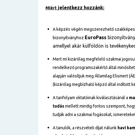
jelentkezz hozzánk:
Miért
A képzés végén megszerezhető szakképes
EuroPass
bizonyítvány 
bizonyítványhoz
amellyel akár külföldön is tevékenyke
Mert mi kizárólag megfelelő szakmai jogosu
rendelkező programszakértő által minősíte
alapján valósítjuk meg Államilag Elismert (Á
(kizárólag megbízható képző által indított 
A tanfolyam oktatóinak kiválasztásánál a
ma
tudás
mellett mindig fontos szempont, hogy 
tudják adni a szakmai fogásokat, ismereteket
A tanulók, a részvételi díjat nálunk
havi ka