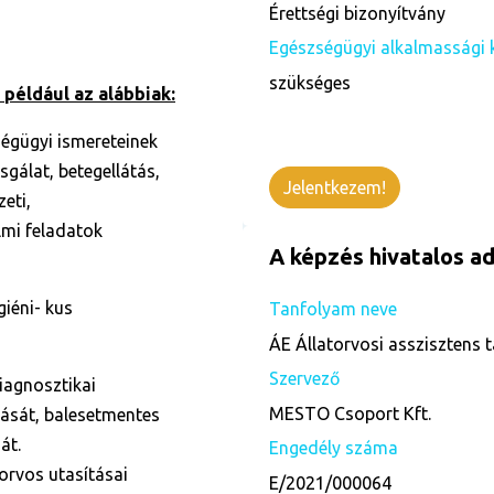
Érettségi bizonyítvány
Egészségügyi alkalmassági 
szükséges
 például az alábbiak:
ségügyi ismereteinek
gálat, betegellátás,
Jelentkezem!
eti,
lmi feladatok
A képzés hivatalos ad
iéni- kus
Tanfolyam neve
ÁE Állatorvosi asszisztens 
Szervező
diagnosztikai
MESTO Csoport Kft.
tását, balesetmentes
át.
Engedély száma
orvos utasításai
E/2021/000064