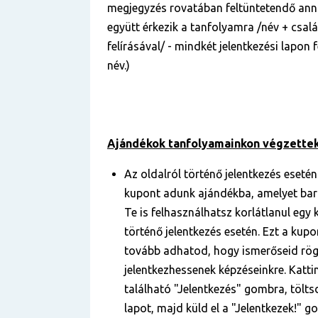
megjegyzés rovatában feltüntetendő anna
együtt érkezik a tanfolyamra /név + csal
felírásával/ - mindkét jelentkezési lapon
név.)
Ajándékok tanfolyamainkon végzettek
Az oldalról történő jelentkezés esetén
kupont adunk ajándékba, amelyet bar
Te is felhasználhatsz korlátlanul egy
történő jelentkezés esetén. Ezt a kup
tovább adhatod, hogy ismerőseid rö
jelentkezhessenek képzéseinkre. Kattin
található "Jelentkezés" gombra, töltsd
lapot, majd küld el a "Jelentkezek!" 