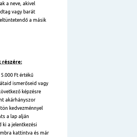
k a neve, akivel
ádtag vagy barát
 feltüntetendő a másik
 részére:
 5.000 Ft értékű
átaid ismerőseid vagy
 következő képzésre
ont akárhányszor
gtön kedvezménnyel
ts a lap alján
 ki a jelentkezési
gombra kattintva és már