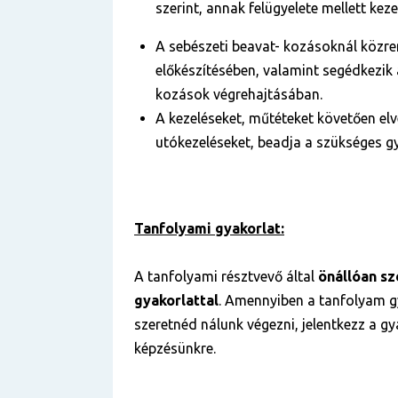
szerint, annak felügyelete mellett kezel
A sebészeti beavat- kozásoknál közre
előkészítésében, valamint segédkezik 
kozások végrehajtásában.
A kezeléseket, műtéteket követően elvé
utókezeléseket, beadja a szükséges gy
Tanfolyami gyakorlat:
A tanfolyami résztvevő által
önállóan
sz
gyakorlattal
. Amennyiben a tanfolyam gy
szeretnéd nálunk végezni, jelentkezz a g
képzésünkre.