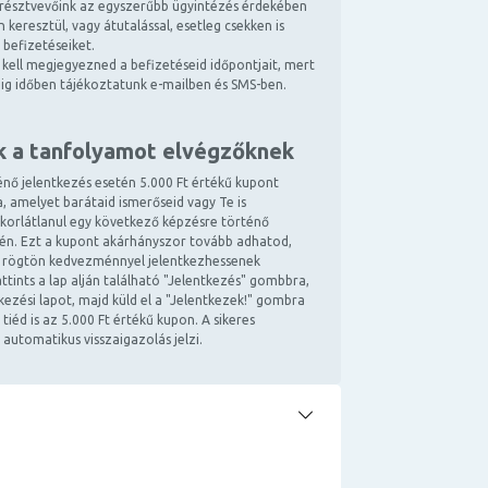
résztvevőink az egyszerűbb ügyintézés érdekében
 keresztül, vagy átutalással, esetleg csekken is
 befizetéseiket.
kell megjegyezned a befizetéseid időpontjait, mert
ndig időben tájékoztatunk e-mailben és SMS-ben.
k a tanfolyamot elvégzőknek
énő jelentkezés esetén 5.000 Ft értékű kupont
, amelyet barátaid ismerőseid vagy Te is
 korlátlanul egy következő képzésre történő
tén. Ezt a kupont akárhányszor tovább adhatod,
 rögtön kedvezménnyel jelentkezhessenek
ttints a lap alján található "Jelentkezés" gombbra,
ntkezési lapot, majd küld el a "Jelentkezek!" gombra
 tiéd is az 5.000 Ft értékű kupon. A sikeres
 automatikus visszaigazolás jelzi.