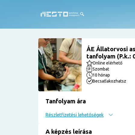
ÁE Állatorvosi a
tanfolyam (P.k.:
Online elérhető
Szombat
10 hónap
Becsatlakozhatsz
Tanfolyam ára
Részletfizetési lehetőségek
A képzés leírása