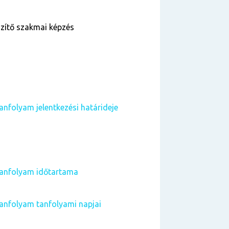
szítő szakmai képzés
anfolyam jelentkezési határideje
 tanfolyam időtartama
tanfolyam tanfolyami napjai