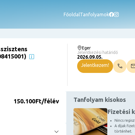
Főoldal
Tanfolyamok
sszisztens
Eger
Jelentkezési határidő
 08415001)
2026.09.05.
Jelentkezem!
Tanfolyam kisokos
150.100Ft/félév
Fizetési 
Nincs regiszt
A díjak fize
történhet.