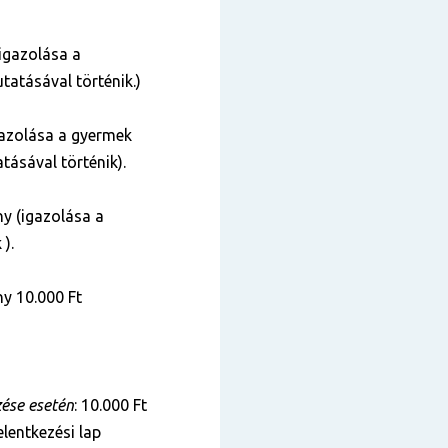
igazolása a
tatásával történik.)
azolása a gyermek
tásával történik).
y (igazolása a
 ).
y 10.000 Ft
zése esetén
: 10.000 Ft
lentkezési lap