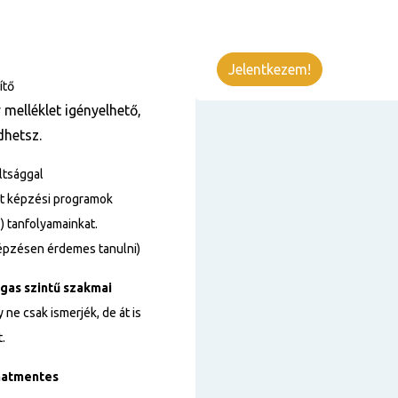
Jelentkezem!
ítő
melléklet igényelhető,
dhetsz.
ltsággal
tt képzési programok
E) tanfolyamainkat.
képzésen érdemes tanulni)
gas szintű
szakmai
ne csak ismerjék, de át is
.
matmentes