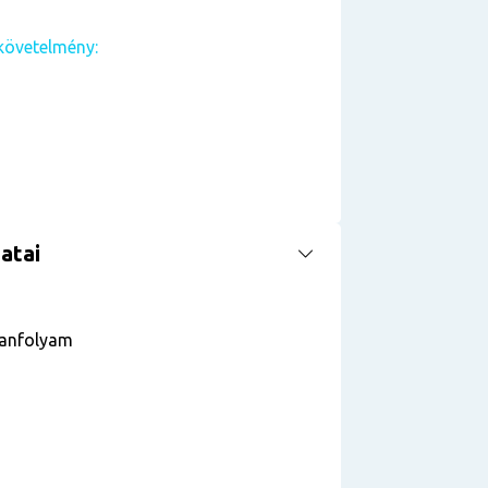
követelmény:
atai
tanfolyam