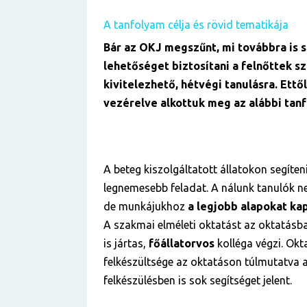
A tanfolyam célja és rövid tematikája
Bár az OKJ megszűnt, mi továbbra is 
lehetőséget biztosítani a felnőttek s
kivitelezhető, hétvégi tanulásra. Ettő
vezérelve alkottuk meg az alábbi tan
A beteg kiszolgáltatott állatokon segíten
legnemesebb feladat. A nálunk tanulók n
de munkájukhoz
a legjobb alapokat ka
A szakmai elméleti oktatást az oktatásb
is jártas,
főállatorvos
kolléga végzi. Ok
felkészültsége az oktatáson túlmutatva a
felkészülésben is sok segítséget jelent.