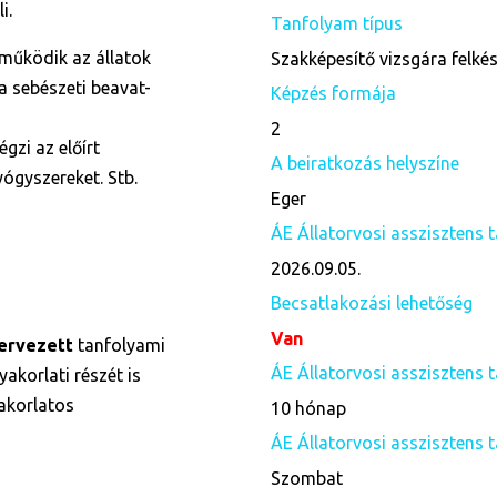
i.
Tanfolyam típus
működik az állatok
Szakképesítő vizsgára felké
a sebészeti beavat-
Képzés formája
2
gzi az előírt
A beiratkozás helyszíne
ógyszereket. Stb.
Eger
ÁE Állatorvosi asszisztens t
2026.09.05.
Becsatlakozási lehetőség
Van
ervezett
tanfolyami
ÁE Állatorvosi asszisztens
akorlati részét is
yakorlatos
10 hónap
ÁE Állatorvosi asszisztens 
Szombat