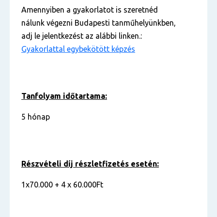
Amennyiben a gyakorlatot is szeretnéd
nálunk végezni Budapesti tanműhelyünkben,
adj le jelentkezést az alábbi linken.:
Gyakorlattal egybekötött képzés
Tanfolyam időtartama:
5 hónap
Részvételi díj részletfizetés esetén:
1x70.000 + 4 x 60.000Ft