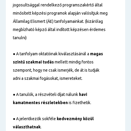
jogosultsággal rendelkező programszakértő által
minősített képzési programok alapján valósítjuk meg
Államilag Elismert (ÁE) tanfolyamainkat. (kizárólag
megbízható képző által indított képzésen érdemes
tanulni)
● A tanfolyam oktatóinak kiválasztásánál a
magas
szintű
szakmai tudás
mellett mindig fontos
szempont, hogy ne csak ismerjék, de át is tudják
adni a szakmai fogásokat, ismereteket.
● A tanulók, a részvételi díjat nálunk
havi
kamatmentes részletekben
is fizethetik.
● A jelentkezők sokféle
kedvezmény közül
választhatnak
.