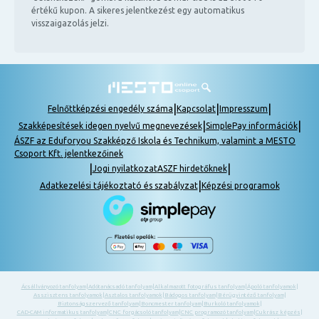
értékű kupon. A sikeres jelentkezést egy automatikus
visszaigazolás jelzi.
|
|
|
Felnőttképzési engedély száma
Kapcsolat
Impresszum
|
|
Szakképesítések idegen nyelvű megnevezések
SimplePay információk
ÁSZF az Eduforyou Szakképző Iskola és Technikum, valamint a MESTO
Csoport Kft. jelentkezőinek
|
|
Jogi nyilatkozat
ASZF hirdetőknek
|
Adatkezelési tájékoztató és szabályzat
Képzési programok
Ácsállványozó tanfolyam
|
Adótanácsadó tanfolyam
|
Alkalmazott fotográfus tanfolyam
|
Ápoló tanfolyamok
|
Asszisztens tanfolyamok
|
Asztalos tanfolyamok
|
Bádogos tanfolyam
|
Bérügyintéző tanfolyam
|
Biztonságszervező tanfolyam
|
Boncmester tanfolyam
|
Burkoló tanfolyamok
|
CAD-CAM informatikus tanfolyam
|
CNC forgácsoló tanfolyam
|
CNC programozó tanfolyam
|
Cukrász képzés
|