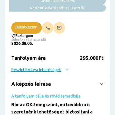
Orvosi alkalmassági kell
Alapfokú iskolai végzettség (8 osztály)
Jelentkezem!
Esztergom
Jelentkezési határidő
2026.09.05.
Tanfolyam ára
295.000Ft
Részletfizetési lehetőségek
A képzés leírása
A tanfolyam célja és rövid tematikája
Bár az OKJ megszűnt, mi továbbra is
szeretnénk lehetőséget biztosítani a