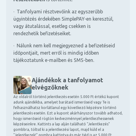
· Tanfolyami résztvevőink az egyszerűbb
ügyintézés érdekében SimplePAY-en keresztül,
vagy átutalással, esetleg csekken is
rendezhetik befizetéseiket.
· Nálunk nem kell megjegyezned a befizetéseid
időpontjait, mert erről is mindig időben
tájékoztatunk e-mailben és SMS-ben.
Ajándékok a tanfolyamot
elvégzőknek
Az oldalról történő jelentkezés esetén 5.000 Ft értékű kupont
adunk ajándékba, amelyet barátaid ismerőseid vagy Te is
felhasználhatsz korlátlanul egy következő képzésre történő
jelentkezés esetén. Ezt a kupont akárhányszor tovább adhatod,
hogy ismerőseid rögtön kedvezménnyel jelentkezhessenek
képzéseinkre. Kattints a lap alján található "Jelentkezés"
gombbra, töltsd ki a jelentkezési lapot, majd küld el a
"Jelentkezek!" gombra kattintva és már tiéd is az 5.000 Ft