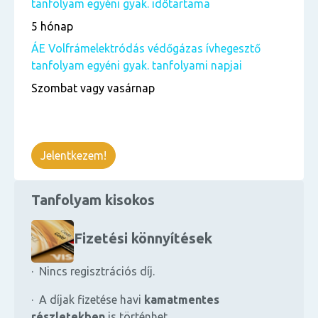
tanfolyam egyéni gyak. időtartama
5 hónap
ÁE Volfrámelektródás védőgázas ívhegesztő
tanfolyam egyéni gyak. tanfolyami napjai
Szombat vagy vasárnap
Jelentkezem!
Tanfolyam kisokos
Fizetési könnyítések
· Nincs regisztrációs díj.
· A díjak fizetése havi
kamatmentes
részletekben
is történhet.