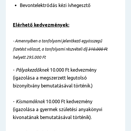
Bevontelektródás kézi ívhegesztő
Elérhető kedvezmények:
- Amennyiben a tanfolyami jelentkező egyösszegű
fizetést választ, a tanfolyami részvételi díj
310.000 Ft
helyett 295.000 Ft
-
Pályakezdőknek
10.000 Ft kedvezmény
(igazolása a megszerzett legutolsó
bizonyítvány bemutatásával történik.)
-
Kismamáknak
10.000 Ft kedvezmény
(igazolása a gyermek születési anyakönyvi
kivonatának bemutatásával történik).