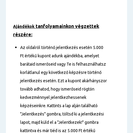
tanfolyamainkon végzettek
Ajándékok
részére:
Az oldalról történő jelentkezés esetén 5.000
Ft értékű kupont adunk ajándékba, amelyet
barátaid ismerőseid vagy Te is felhasználhatsz
korlátlanul egy következő képzésre történő
jelentkezés esetén. Ezt a kupont akárhányszor
tovább adhatod, hogy ismerőseid rögtön
kedvezménnyel jelentkezhessenek
képzéseinkre. Kattints a lap alján található
"Jelentkezés" gombra, töltsd ki a jelentkezési
lapot, majd küld el a "Jelentkezek!" gombra
kattintva és már tiéd is az 5.000 Ft értékű