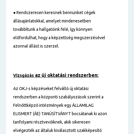
● Rendszeresen keresnek bennünket cégek
állásajánlatokkal, amelyet mindenesetben
továbbítunk a hallgatóink felé, így könnyen
előfordulhat, hogy a képzettség megszerzésével
azonnal állást is szerzel.
az új oktatási rendszerben:
Vizsgázás
Az OKJ-s képzéseket felváltó új oktatási
rendszerben a központi szabályozások szerint a
Felnőttképző intézmények egy ÁLLAMILAG
ELISMERT (ÁE) TANÚSÍTVÁNYT bocsátanak ki azon
tanfolyami résztvevőiknek, akik sikeresen
elvégezték az általuk kiválasztott szakképesítő