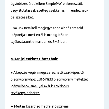
ügyintézés érdekében SimplePAY-en keresztül,
vagy átutalással, esetleg csekken is rendezhetik
befizetéseiket.
· Nálunk nem kell megjegyezned a befizetéseid
időpontjait, mert erről is mindig időben
tájékoztatunk e-mailben és SMS-ben.
jelentkezz hozzánk:
Miért
●
A képzés végén megszerezhető szakképesítő
EuroPass
bizonyítványhoz
bizonyítvány melléklet
igényelhető, amellyel akár külföldön is
tevékenykedhetsz.
●
Mert mi kizárólag megfelelő szakmai