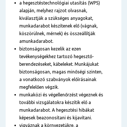
a hegesztéstechnológiai utasítás (WPS)
alapján, melyhez rajzot olvasnak,
kiválasztják a szükséges anyagokat,
munkadarabot készítenek elő (vágnak,
köszörülnek, mérnek) és összeállítják
amunkadarabot.
biztonságosan kezelik az ezen
tevékenységekhez tartozó hegesztő-
berendezéseket, kábeleket. Munkájukat
biztonságosan, magas minőségi szinten,
a vonatkozó szabványok előírásainak
megfelelően végzik.
munkaközi és végellenőrzést végeznek és
további vizsgálatokra készítik elő a
munkadarabot. A hegesztési hibákat
képesek beazonosítani és kijavítani.
vigyáznak a környezetükre, a