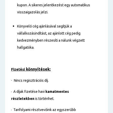
kupon. A sikeres jelentkezést egy automatikus
visszaigazolás jelzi.
Könyvelő cég ajánlásával segítjük a
vállalkozásindítást, az ajánlott cég pedig
kedvezményben részesíti a nálunk végzett
hallgatóka.
könnyítések:
Fizetési
·
Nincs regisztrációs díj.
· A díjak fizetése havi
kamatmentes
részletekben
is történhet.
· Tanfolyami résztvevőink az egyszerűbb