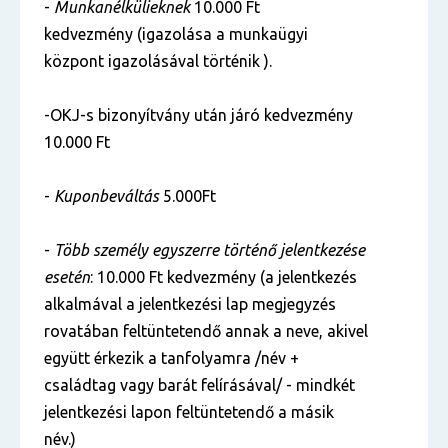
-
Munkanélkülieknek
10.000 Ft
kedvezmény (igazolása a munkaügyi
központ igazolásával történik ).
-OKJ-s bizonyítvány után járó kedvezmény
10.000 Ft
-
Kuponbeváltás
5.000Ft
-
Több személy egyszerre történő jelentkezése
esetén
: 10.000 Ft kedvezmény (a jelentkezés
alkalmával a jelentkezési lap megjegyzés
rovatában feltüntetendő annak a neve, akivel
együtt érkezik a tanfolyamra /név +
családtag vagy barát felírásával/ - mindkét
jelentkezési lapon feltüntetendő a másik
név.)