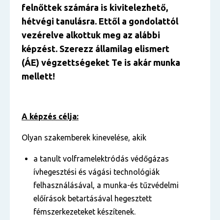
felnőttek számára is kivitelezhető,
hétvégi tanulásra. Ettől a gondolattól
vezérelve alkottuk meg az alábbi
képzést. Szerezz államilag elismert
(ÁE) végzettségeket Te is akár munka
mellett!
A képzés célja:
Olyan szakemberek kinevelése, akik
a tanult volframelektródás védőgázas
ívhegesztési és vágási technológiák
felhasználásával, a munka-és tűzvédelmi
előírások betartásával hegesztett
fémszerkezeteket készítenek.