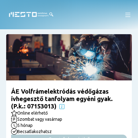
ÁE Volfrámelektródás védőgázas
ívhegesztő tanfolyam egyéni gyak.
(P.k.: 07153013)
Online elérhető
Szombat vagy vasárnap
5 hónap
Becsatlakozhatsz