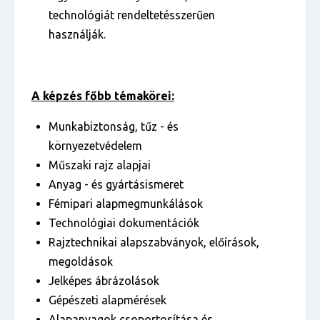
technológiát rendeltetésszerűen
használják.
A képzés főbb témakörei:
Munkabiztonság, tűz - és
környezetvédelem
Műszaki rajz alapjai
Anyag - és gyártásismeret
Fémipari alapmegmunkálások
Technológiai dokumentációk
Rajztechnikai alapszabványok, előírások,
megoldások
Jelképes ábrázolások
Gépészeti alapmérések
Alapanyagok csoportosítása és