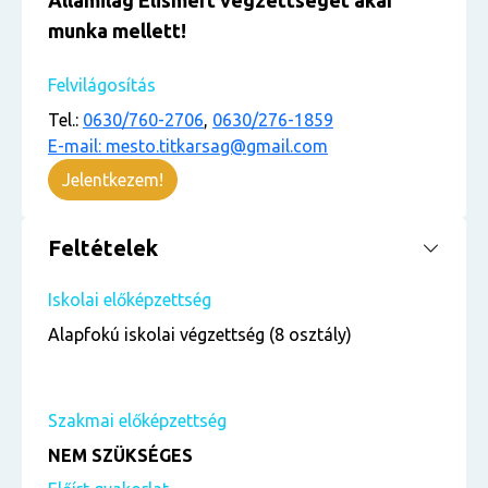
Államilag Elismert végzettséget akár
munka mellett!
Felvilágosítás
Tel.:
0630/760-2706
,
0630/276-1859
E-mail: mesto.titkarsag@gmail.com
Jelentkezem!
Feltételek
Iskolai előképzettség
Alapfokú iskolai végzettség (8 osztály)
Szakmai előképzettség
NEM SZÜKSÉGES