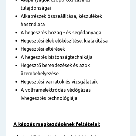
tulajdonságai
Alkatrészek összeállítása, készülékek
használata
A hegesztés hozag - és segédanyagai
Hegesztési élek előkészítése, kialakítása
Hegesztési eltérések
A hegesztés biztonságtechnikája
Hegesztő berendezések és azok
üzembehelyezése
Hegesztési varratok és vizsgálataik
A volframelektródás védőgázas
ívhegesztés technológiája
A képzés megkezdésének feltételei: