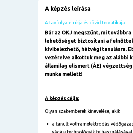
A képzés leírása
A tanfolyam célja és rövid tematikája
Bár az OKJ megszűnt, mi továbbra 
lehetőséget biztosítani a felnőtte
kivitelezhető, hétvégi tanulásra. E
vezérelve alkottuk meg az alábbi 
államilag elismert (ÁE) végzettség
munka mellett!
A képzés célja:
Olyan szakemberek kinevelése, akik
a tanult volframelektródás védőgázas
vágási technológiák felhasználásával