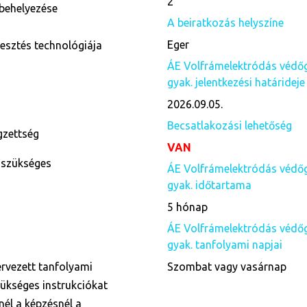
2
behelyezése
A beiratkozás helyszíne
Eger
esztés technológiája
ÁE Volfrámelektródás védőg
gyak. jelentkezési határideje
2026.09.05.
Becsatlakozási lehetőség
égzettség
VAN
 szükséges
ÁE Volfrámelektródás védőg
gyak. időtartama
5 hónap
ÁE Volfrámelektródás védőg
gyak. tanfolyami napjai
ervezett tanfolyami
Szombat vagy vasárnap
zükséges instrukciókat
nnél a képzésnél a