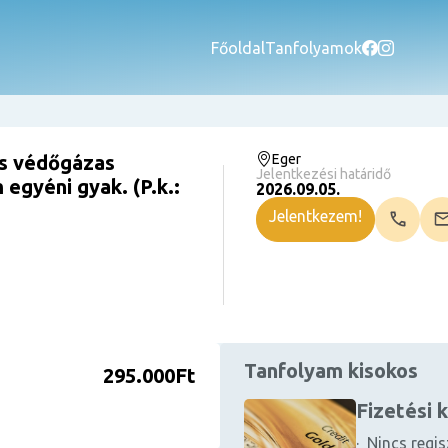
Főoldal
Tanfolyamok
s védőgázas
Eger
Jelentkezési határidő
egyéni gyak. (P.k.:
2026.09.05.
Jelentkezem!
Tanfolyam kisokos
295.000Ft
Fizetési 
· Nincs regis