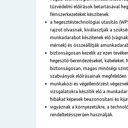
tűzvédelmi előírások betartásával heg
fémszerkezeteket készítenek.
a hegesztéstechnológiai utasítás (WP
rajzot olvasnak, kiválasztják a szüks
munkadarabot készítenek elő (vágnak
mérnek) és összeállítják amunkadara
biztonságosan kezelik az ezen tevék
hegesztő-berendezéseket, kábeleket.
biztonságosan, magas minőségi szint
szabványok előírásainak megfelelően 
munkaközi és végellenőrzést végeznek
vizsgálatokra készítik elő a munkadar
hibákat képesek beazonosítani és kijav
vigyáznak a környezetükre, a technol
rendeltetésszerűen használják.