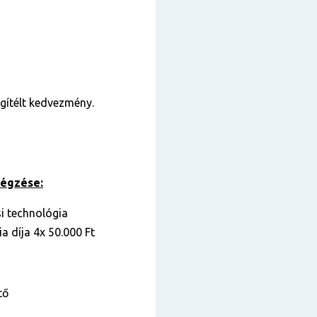
gítélt kedvezmény.
végzése:
i technológia
a díja 4x 50.000 Ft
tő