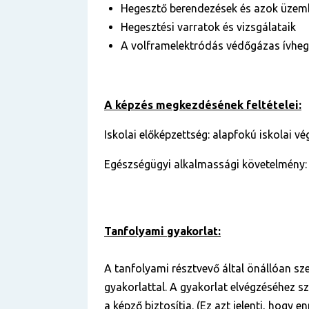
Hegesztő berendezések és azok üzem
Hegesztési varratok és vizsgálataik
A volframelektródás védőgázas ívheg
A képzés megkezdésének feltételei:
Iskolai előképzettség: alapfokú iskolai v
Egészségügyi alkalmassági követelmény:
Tanfolyami gyakorlat:
A tanfolyami résztvevő által önállóan sz
gyakorlattal. A gyakorlat elvégzéséhez s
a képző biztosítja. (Ez azt jelenti, hogy e