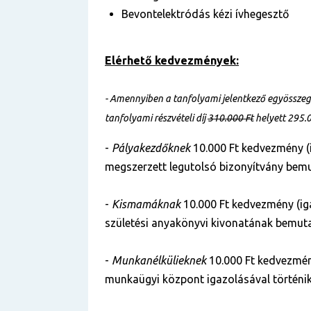
Bevontelektródás kézi ívhegesztő
Elérhető kedvezmények:
- Amennyiben a tanfolyami jelentkező egyösszegű 
tanfolyami részvételi díj
310.000 Ft
helyett 295.
-
Pályakezdőknek
10.000 Ft kedvezmény (
megszerzett legutolsó bizonyítvány bemu
-
Kismamáknak
10.000 Ft kedvezmény (ig
születési anyakönyvi kivonatának bemuta
-
Munkanélkülieknek
10.000 Ft kedvezmén
munkaügyi központ igazolásával történik