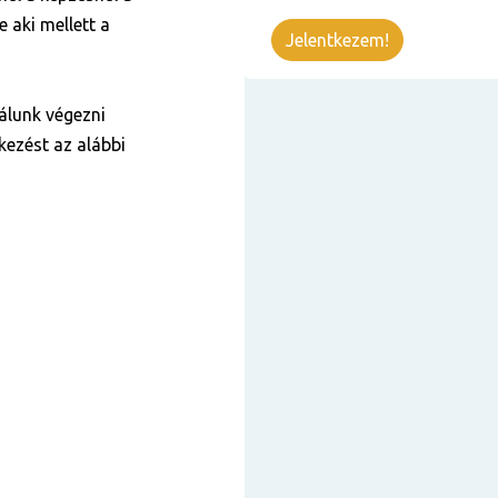
 aki mellett a
Jelentkezem!
álunk végezni
kezést az alábbi