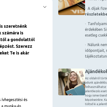
· A díjak fiz
részletekb
· Tanfolyami
is szeretnénk
érdekében Si
k számára is
esetleg csek
ttől a gondolattól
· Nálunk nem
képzést. Szerezz
időpontjait, 
eket Te is akár
tájékoztatun
Ajándéko
Az oldalról tört
adunk ajándékba
felhasználhatsz
jelentkezés ese
hogy ismerőseid
 ívhegesztési és
képzéseinkre. Ka
töltsd ki a jele
, a munka-és