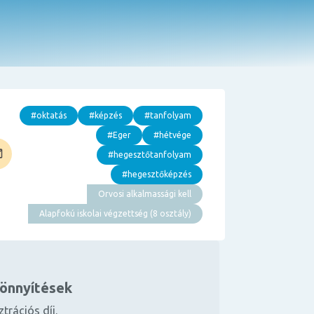
#oktatás
#képzés
#tanfolyam
#Eger
#hétvége
#hegesztőtanfolyam
#hegesztőképzés
Orvosi alkalmassági kell
Alapfokú iskolai végzettség (8 osztály)
könnyítések
ztrációs díj.