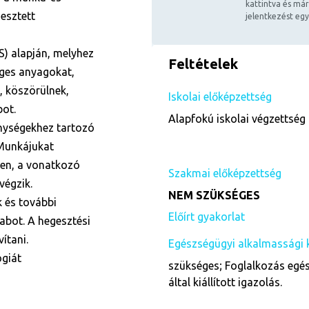
kattintva és már
esztett
jelentkezést egy
S) alapján, melyhez
Feltételek
éges anyagokat,
, köszörülnek,
Iskolai előképzettség
bot.
Alapfokú iskolai végzettség 
enységekhez tartozó
 Munkájukat
en, a vonatkozó
Szakmai előképzettség
végzik.
NEM SZÜKSÉGES
 és további
Előírt gyakorlat
abot. A hegesztési
ítani.
Egészségügyi alkalmassági 
ógiát
szükséges; Foglalkozás egés
által kiállított igazolás.