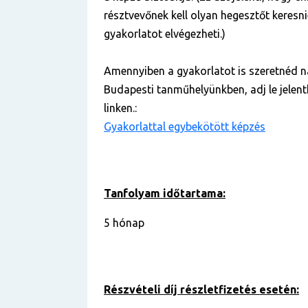
résztvevőnek kell olyan hegesztőt keresnie
gyakorlatot elvégezheti.)
Amennyiben a gyakorlatot is szeretnéd n
Budapesti tanműhelyünkben, adj le jelent
linken.:
Gyakorlattal egybekötött képzés
Tanfolyam időtartama:
5 hónap
Részvételi díj részletfizetés esetén: