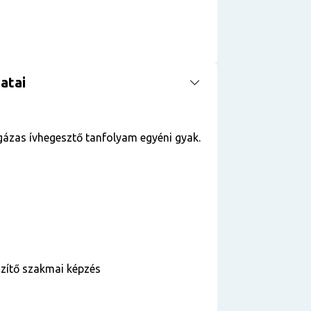
atai
ázas ívhegesztő tanfolyam egyéni gyak.
szítő szakmai képzés