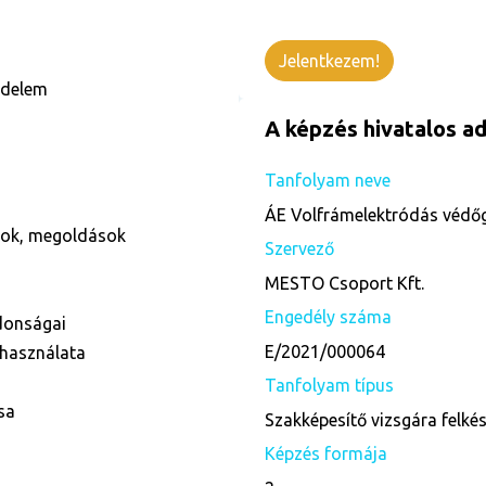
Jelentkezem!
édelem
A képzés hivatalos ad
Tanfolyam neve
ÁE Volfrámelektródás védőg
ások, megoldások
Szervező
MESTO Csoport Kft.
Engedély száma
donságai
E/2021/000064
 használata
Tanfolyam típus
sa
Szakképesítő vizsgára felké
Képzés formája