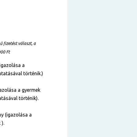
fizetést választ, a
000 Ft
igazolása a
tatásával történik.)
azolása a gyermek
tásával történik).
y (igazolása a
 ).