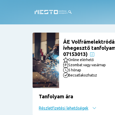
ÁE Volfrámelektródá
ívhegesztő tanfolyam 
07153013)
Online elérhető
Szombat vagy vasárnap
5 hónap
Becsatlakozhatsz
Tanfolyam ára
Részletfizetési lehetőségek