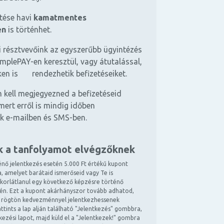
etése havi
kamatmentes
en
is történhet.
 résztvevőink az egyszerűbb ügyintézés
mplePAY-en keresztül, vagy átutalással,
ken is rendezhetik befizetéseiket.
 kell megjegyezned a befizetéseid
mert erről is mindig időben
k e-mailben és SMS-ben.
k a tanfolyamot elvégzőknek
énő jelentkezés esetén 5.000 Ft értékű kupont
, amelyet barátaid ismerőseid vagy Te is
 korlátlanul egy következő képzésre történő
tén. Ezt a kupont akárhányszor tovább adhatod,
 rögtön kedvezménnyel jelentkezhessenek
ttints a lap alján található "Jelentkezés" gombbra,
ntkezési lapot, majd küld el a "Jelentkezek!" gombra