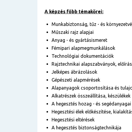
A képzés főbb témakörei:
Munkabiztonság, tűz - és környezetv
Műszaki rajz alapjai
Anyag - és gyártásismeret
Fémipari alapmegmunkálások
Technológiai dokumentációk
Rajztechnikai alapszabványok, előír
Jelképes ábrázolások
Gépészeti alapmérések
Alapanyagok csoportosítása és tulaj
Alkatrészek összeállítása, készülékek
A hegesztés hozag - és segédanyagai
Hegesztési élek előkészítése, kialakítá
Hegesztési eltérések
A hegesztés biztonságtechnikája