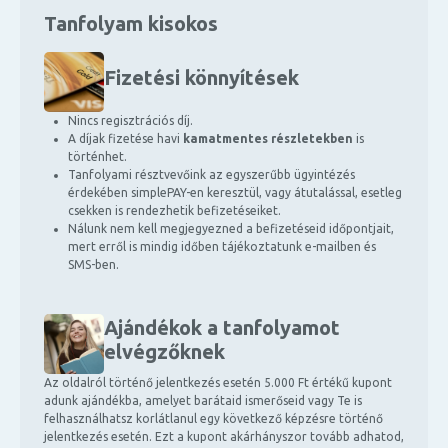
Tanfolyam kisokos
Fizetési könnyítések
Nincs regisztrációs díj.
A díjak fizetése havi
kamatmentes részletekben
is
történhet.
Tanfolyami résztvevőink az egyszerűbb ügyintézés
érdekében simplePAY-en keresztül, vagy átutalással, esetleg
csekken is rendezhetik befizetéseiket.
Nálunk nem kell megjegyezned a befizetéseid időpontjait,
mert erről is mindig időben tájékoztatunk e-mailben és
SMS-ben.
Ajándékok a tanfolyamot
elvégzőknek
Az oldalról történő jelentkezés esetén 5.000 Ft értékű kupont
adunk ajándékba, amelyet barátaid ismerőseid vagy Te is
felhasználhatsz korlátlanul egy következő képzésre történő
jelentkezés esetén. Ezt a kupont akárhányszor tovább adhatod,