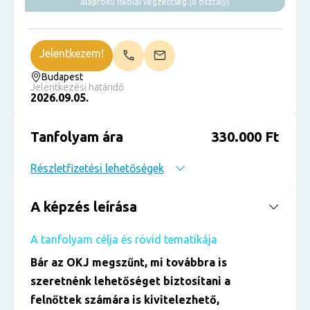
alapfokú iskolai végzettség (8 osztály)
Jelentkezem!
Budapest
Jelentkezési határidő
2026.09.05.
Tanfolyam ára
330.000 Ft
Részletfizetési lehetőségek
A képzés leírása
A tanfolyam célja és rövid tematikája
Bár az OKJ megszűnt, mi továbbra is
szeretnénk lehetőséget biztosítani a
felnőttek számára is kivitelezhető,