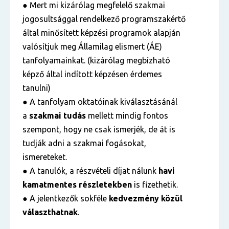
● Mert mi kizárólag megfelelő szakmai
jogosultsággal rendelkező programszakértő
által minősített képzési programok alapján
valósítjuk meg Államilag elismert (ÁE)
tanfolyamainkat. (kizárólag megbízható
képző által indított képzésen érdemes
tanulni)
● A tanfolyam oktatóinak kiválasztásánál
a
szakmai tudás
mellett mindig fontos
szempont, hogy ne csak ismerjék, de át is
tudják adni a szakmai fogásokat,
ismereteket.
● A tanulók, a részvételi díjat nálunk
havi
kamatmentes részletekben
is fizethetik.
● A jelentkezők sokféle
kedvezmény közül
választhatnak
.