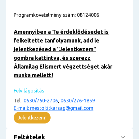
Programkövetelmény szám: 08124006
Amennyiben a Te érdeklődésedet is
felkeltette tanfolyamunk, add le
jelentkezésed a "Jelentkezem"
gombra kattintva, és szerezz
Államilag Elismert végzettséget akár
munka mellett!
Felvilágosítás
Tel.:
0630/760-2706
,
0630/276-1859
E-mail: mesto.titkarsag@gmail.com
Jelentkezem!
Feltételek