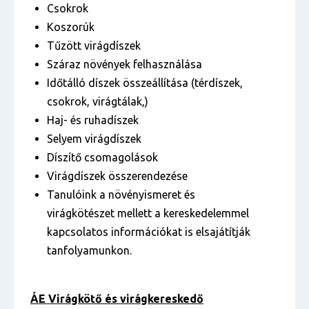
Csokrok
Koszorúk
Tűzött virágdíszek
Száraz növények felhasználása
Időtálló díszek összeállítása (térdíszek,
csokrok, virágtálak,)
Haj- és ruhadíszek
Selyem virágdíszek
Díszítő csomagolások
Virágdíszek összerendezése
Tanulóink a növényismeret és
virágkötészet mellett a kereskedelemmel
kapcsolatos információkat is elsajátítják
tanfolyamunkon.
ÁE Virágkötő és virágkereskedő