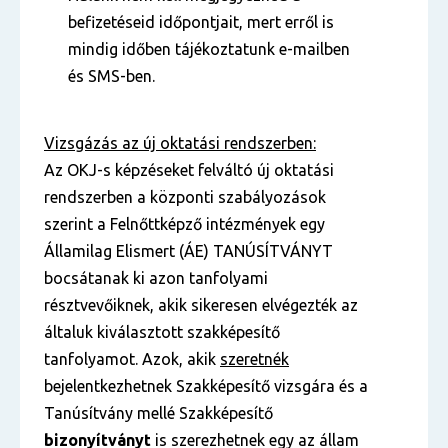
befizetéseid időpontjait, mert erről is
mindig időben tájékoztatunk e-mailben
és SMS-ben.
Vizsgázás az új oktatási rendszerben:
Az OKJ-s képzéseket felváltó új oktatási
rendszerben a központi szabályozások
szerint a Felnőttképző intézmények egy
Államilag Elismert (ÁE) TANÚSÍTVÁNYT
bocsátanak ki azon tanfolyami
résztvevőiknek, akik sikeresen elvégezték az
általuk kiválasztott szakképesítő
tanfolyamot. Azok, akik
szeretnék
bejelentkezhetnek Szakképesítő vizsgára és a
Tanúsítvány mellé Szakképesítő
bizonyítványt
is szerezhetnek egy az állam