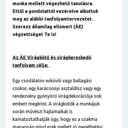
munka mellett végezhető tanulásra.
Ettől a gondolattól vezérelve alkottuk
meg az alábbi tanfolyamtervezetet.
Szerezz államilag elismert (ÁE)
végzettséget Te is!
Az ÁE Virágkötő és virágkereskedő
tanfolyam célja:
Egy csodálatos esküvői vagy ballagási
csokor, egy karácsonyi asztaldísz vagy egy
rendezvény gyönyörű virágdekorációja sok
embert megérint. A virágkötők a munkájuk
során művészi hajlamaikat is
kamatoztathatják úgy, hogy ez a szakma
manapság mind ezek mellett jó megélhetési