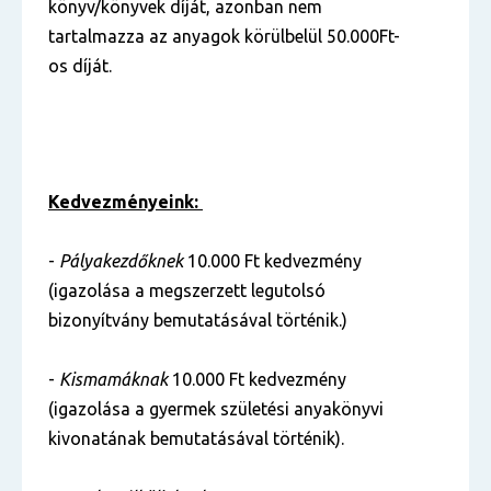
könyv/könyvek díját, azonban nem
tartalmazza az anyagok körülbelül 50.000Ft-
os díját.
Kedvezményeink:
-
Pályakezdőknek
10.000 Ft kedvezmény
(igazolása a megszerzett legutolsó
bizonyítvány bemutatásával történik.)
-
Kismamáknak
10.000 Ft kedvezmény
(igazolása a gyermek születési anyakönyvi
kivonatának bemutatásával történik).