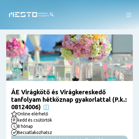
ÁE Virágkötő és Virágkereskedő
tanfolyam hétköznap gyakorlattal (P.k.:
08124006)
Online elérhető
kedd és csütörtök
8 hónap
Becsatlakozhatsz