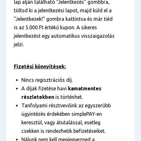
lap alján található "Jelentkezés" gombbra,
töltsd ki a jelentkezési lapot, majd küld el a
"Jelentkezek!" gombra kattintva és már tiéd
is az 5.000 Ft értékű kupon. A sikeres
jelentkezést egy automatikus visszaigazolás
jelzi.
Fizetési könnyítések:
Nincs regisztrációs díj.
A díjak fizetése havi
kamatmentes
részletekben
is történhet.
Tanfolyami résztvevőink az egyszerűbb
ügyintézés érdekében simplePAY-en
keresztül, vagy átutalással, esetleg
csekken is rendezhetik befizetéseiket.
Nálunk nem kell megjegyezned a