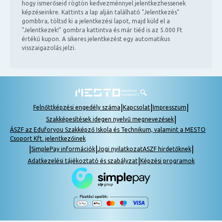
hogy ismerőseid rögtön kedvezménnyel jelentkezhessenek
képzéseinkre. Kattints a lap alján található "Jelentkezés"
gombbra, töltsd ki a jelentkezési lapot, majd küld el a
"Jelentkezek!" gombra kattintva és már tiéd is az 5.000 Ft
értékű kupon. A sikeres jelentkezést egy automatikus
visszaigazolás jelzi.
|
|
|
Felnőttképzési engedély száma
Kapcsolat
Impresszum
|
Szakképesítések idegen nyelvű megnevezések
ÁSZF az Eduforyou Szakképző Iskola és Technikum, valamint a MESTO
Csoport Kft. jelentkezőinek
|
|
|
SimplePay információk
Jogi nyilatkozat
ASZF hirdetőknek
|
Adatkezelési tájékoztató és szabályzat
Képzési programok