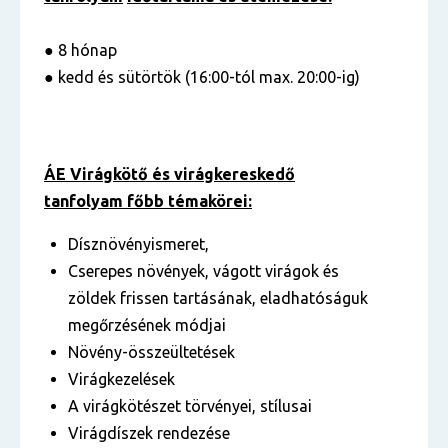
● 8 hónap
● kedd és sütörtök (16:00-tól max. 20:00-ig)
ÁE Virágkötő és virágkereskedő
tanfolyam főbb témakörei:
Dísznövényismeret,
Cserepes növények, vágott virágok és
zöldek frissen tartásának, eladhatóságuk
megőrzésének módjai
Növény-összeültetések
Virágkezelések
A virágkötészet törvényei, stílusai
Virágdíszek rendezése