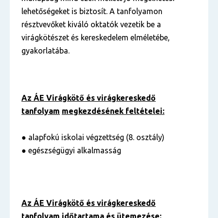
lehetőségeket is biztosít. A tanfolyamon
résztvevőket kiváló oktatók vezetik be a
virágkötészet és kereskedelem elméletébe,
gyakorlatába.
Az ÁE Virágkötő és virágkereskedő
tanfolyam
megkezdésének feltételei:
● alapfokú iskolai végzettség (8. osztály)
● egészségügyi alkalmasság
Az ÁE Virágkötő és virágkereskedő
tanfolyam
időtartama és ütemezése: