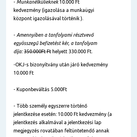
-
Munkanélkülieknek
10.000 Ft
kedvezmény (igazolása a munkaügyi
központ igazolásával történik ).
-
Amennyiben a tanfolyami résztvevő
egyösszegű befizetést kér, a tanfolyam
díja:
350.000Ft Ft
helyett 330.000 Ft.
-OKJ-s bizonyítvány után járó kedvezmény
10.000 Ft
- Kuponbeváltás 5.000Ft
- Több személy egyszerre történő
jelentkezése esetén: 10.000 Ft kedvezmény (a
jelentkezés alkalmával a jelentkezési lap
megjegyzés rovatában feltüntetendő annak